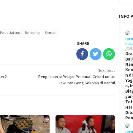
INFO 
Polda Jateng
Rembang
Sleman
INF
SHARE
PUBL
/2026
Gra
Bal
Na
Ken
Next post
n di
un 2
Pengakuan si Pelajar Pembuat Celurit untuk
Yog
Tawuran Geng Sekolah di Bantul
a, I
Bia
yan
Tet
Har
Dib
Pem
INF