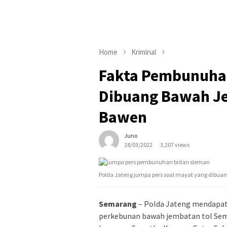
Home
Kriminal
Fakta Pembunuhan
Dibuang Bawah J
Bawen
Juno
18/03/2022
3,207 views
Polda Jateng jumpa pers soal mayat yang dibuan
Semarang
– Polda Jateng mendapat
perkebunan bawah jembatan tol Sem