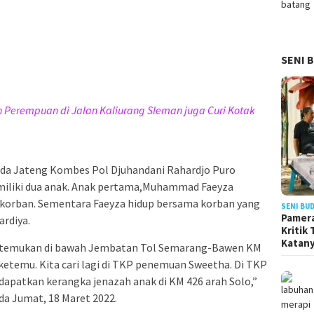
SENI 
 Perempuan di Jalan Kaliurang Sleman juga Curi Kotak
lda Jateng Kombes Pol Djuhandani Rahardjo Puro
iliki dua anak. Anak pertama,Muhammad Faeyza
a korban. Sementara Faeyza hidup bersama korban yang
SENI BU
Pamera
rdiya.
Kritik
Katan
ditemukan di bawah Jembatan Tol Semarang-Bawen KM
 ketemu. Kita cari lagi di TKP penemuan Sweetha. Di TKP
 dapatkan kerangka jenazah anak di KM 426 arah Solo,”
da Jumat, 18 Maret 2022.