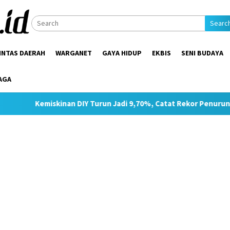
Searc
INTAS DAERAH
WARGANET
GAYA HIDUP
EKBIS
SENI BUDAYA
AGA
iskinan DIY Turun Jadi 9,70%, Catat Rekor Penurunan Tertinggi 