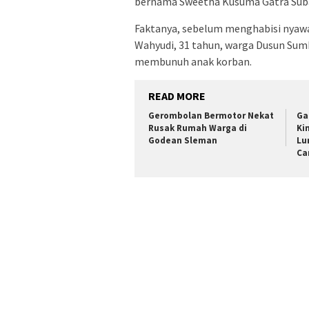
bernama Sweetha Kusuma Gatra Subar
Faktanya, sebelum menghabisi nyawa
Wahyudi, 31 tahun, warga Dusun Sum
membunuh anak korban.
READ MORE
Gerombolan Bermotor Nekat
Ga
Rusak Rumah Warga di
Ki
Godean Sleman
Lu
Ca