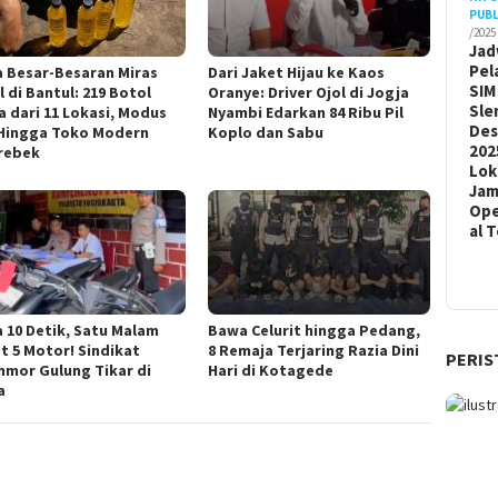
PUBL
/2025
Jad
Pel
a Besar-Besaran Miras
Dari Jaket Hijau ke Kaos
SIM
l di Bantul: 219 Botol
Oranye: Driver Ojol di Jogja
Sle
a dari 11 Lokasi, Modus
Nyambi Edarkan 84 Ribu Pil
De
Hingga Toko Modern
Koplo dan Sabu
202
rebek
Lok
Ja
Ope
al 
 10 Detik, Satu Malam
Bawa Celurit hingga Pedang,
t 5 Motor! Sindikat
8 Remaja Terjaring Razia Dini
PERIS
nmor Gulung Tikar di
Hari di Kotagede
a