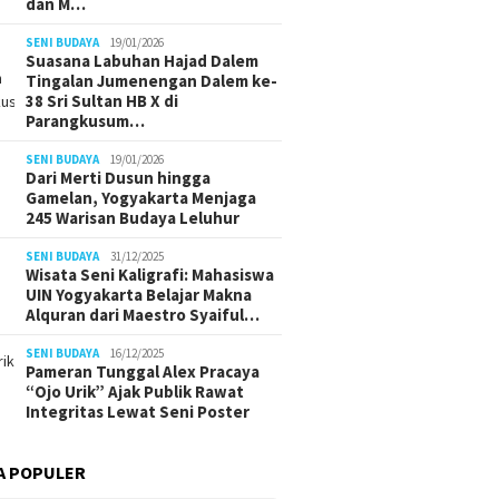
dan M…
SENI BUDAYA
19/01/2026
Suasana Labuhan Hajad Dalem
Tingalan Jumenengan Dalem ke-
38 Sri Sultan HB X di
Parangkusum…
SENI BUDAYA
19/01/2026
Dari Merti Dusun hingga
Gamelan, Yogyakarta Menjaga
245 Warisan Budaya Leluhur
SENI BUDAYA
31/12/2025
Wisata Seni Kaligrafi: Mahasiswa
UIN Yogyakarta Belajar Makna
Alquran dari Maestro Syaiful…
SENI BUDAYA
16/12/2025
Pameran Tunggal Alex Pracaya
“Ojo Urik” Ajak Publik Rawat
Integritas Lewat Seni Poster
A POPULER