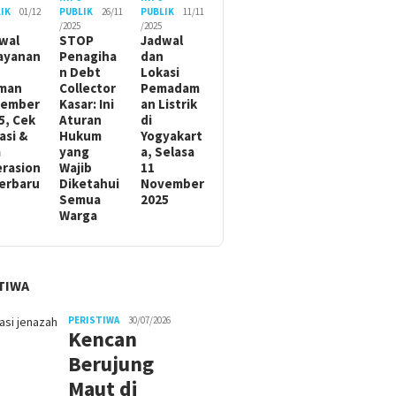
IK
01/12
PUBLIK
26/11
PUBLIK
11/11
/2025
/2025
wal
STOP
Jadwal
ayanan
Penagiha
dan
n Debt
Lokasi
man
Collector
Pemadam
sember
Kasar: Ini
an Listrik
5, Cek
Aturan
di
asi &
Hukum
Yogyakart
m
yang
a, Selasa
rasion
Wajib
11
Terbaru
Diketahui
November
Semua
2025
Warga
TIWA
PERISTIWA
30/07/2026
Kencan
Berujung
Maut di