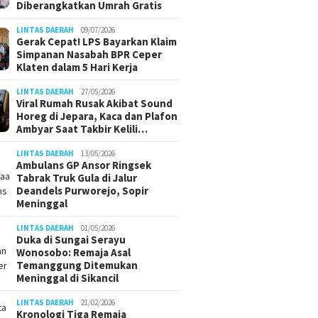
Diberangkatkan Umrah Gratis
LINTAS DAERAH
09/07/2026
Gerak Cepat! LPS Bayarkan Klaim
Simpanan Nasabah BPR Ceper
Klaten dalam 5 Hari Kerja
LINTAS DAERAH
27/05/2026
Viral Rumah Rusak Akibat Sound
Horeg di Jepara, Kaca dan Plafon
Ambyar Saat Takbir Kelili…
LINTAS DAERAH
13/05/2026
Ambulans GP Ansor Ringsek
Tabrak Truk Gula di Jalur
Deandels Purworejo, Sopir
Meninggal
LINTAS DAERAH
01/05/2026
Duka di Sungai Serayu
Wonosobo: Remaja Asal
Temanggung Ditemukan
Meninggal di Sikancil
LINTAS DAERAH
21/02/2026
Kronologi Tiga Remaja