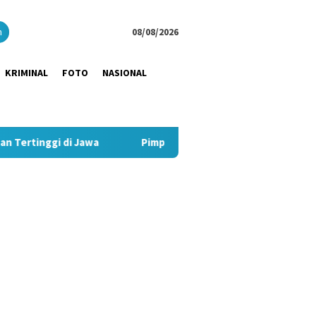
close
h
08/08/2026
KRIMINAL
FOTO
NASIONAL
di Jawa
Pimpin Strategi Komunikasi JNE, Kurnia Nugraha 