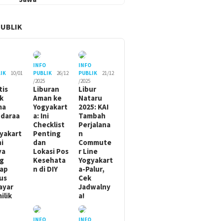
PUBLIK
O
INFO
INFO
IK
10/01
PUBLIK
26/12
PUBLIK
21/12
/2025
/2025
tis
Liburan
Libur
ik
Aman ke
Nataru
ma
Yogyakart
2025: KAI
daraa
a: Ini
Tambah
Checklist
Perjalana
yakart
Penting
n
ni
dan
Commute
ya
Lokasi Pos
r Line
g
Kesehata
Yogyakart
ap
n di DIY
a-Palur,
us
Cek
ayar
Jadwalny
ilik
a!
O
INFO
INFO