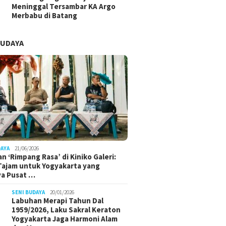
Meninggal Tersambar KA Argo
Merbabu di Batang
BUDAYA
DAYA
21/06/2026
n ‘Rimpang Rasa’ di Kiniko Galeri:
 Tajam untuk Yogyakarta yang
ya Pusat …
SENI BUDAYA
20/01/2026
Labuhan Merapi Tahun Dal
1959/2026, Laku Sakral Keraton
Yogyakarta Jaga Harmoni Alam