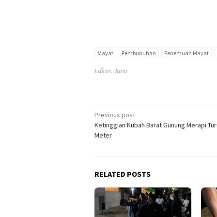
Mayat
Pembunuhan
Penemuan Mayat
Editor: Juno
Post
Previous post
Ketinggian Kubah Barat Gunung Merapi Tur
navigation
Meter
RELATED POSTS