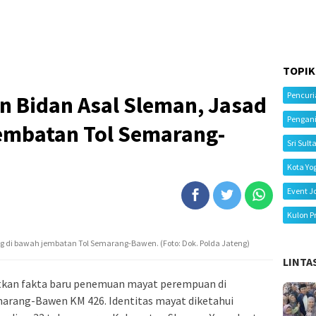
TOPIK
Pencur
 Bidan Asal Sleman, Jasad
Pengan
embatan Tol Semarang-
Sri Sult
Kota Yo
Event J
Kulon P
g di bawah jembatan Tol Semarang-Bawen. (Foto: Dok. Polda Jateng)
LINTA
kan fakta baru penemuan mayat perempuan di
arang-Bawen KM 426. Identitas mayat diketahui