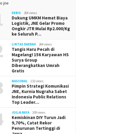
1
EKBIS
264 views
Dukung UMKM Hemat Biaya
Logistik, JNE Gelar Promo
Ongkir JTR Mulai Rp2.000/Kg
ke Seluruh P…
2
LINTAS DAERAH
264 views
Tangis Haru Pecah di
Magelang! 156 Karyawan HS
Surya Group
Diberangkatkan Umrah
Gratis
3
NASIONAL
132 views
Pimpin Strategi Komunikasi
JNE, Kurnia Nugraha Sabet
Indonesia Public Relations
Top Leader…
4
JOGJA RAYA
109 views
Kemiskinan DIY Turun Jadi
9,70%, Catat Rekor
Penurunan Tertinggi di
Jawa