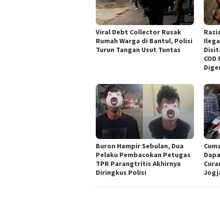
Viral Debt Collector Rusak
Razi
Rumah Warga di Bantul, Polisi
Ilega
Turun Tangan Usut Tuntas
Disit
COD 
Dige
Buron Hampir Sebulan, Dua
Cuma
Pelaku Pembacokan Petugas
Dapa
TPR Parangtritis Akhirnya
Cura
Diringkus Polisi
Jogj