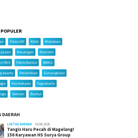
 POPULER
ian
Polda DIY
Klitih
Malioboro
iayaan
Keuangan
Ekonomi
an HB X
Polres Bantul
BMKG
gyakarta
Pendidikan
Gunungkidul
ogja
Kecelakaan
Yogyakarta
rogo
Sleman
Bantul
S DAERAH
LINTAS DAERAH
03/08/2026
Tangis Haru Pecah di Magelang!
156 Karyawan HS Surya Group