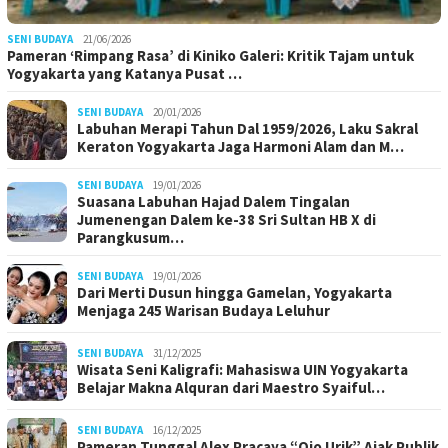
SENI BUDAYA
21/06/2026
Pameran ‘Rimpang Rasa’ di Kiniko Galeri: Kritik Tajam untuk
Yogyakarta yang Katanya Pusat …
SENI BUDAYA
20/01/2026
Labuhan Merapi Tahun Dal 1959/2026, Laku Sakral
Keraton Yogyakarta Jaga Harmoni Alam dan M…
SENI BUDAYA
19/01/2026
Suasana Labuhan Hajad Dalem Tingalan
Jumenengan Dalem ke-38 Sri Sultan HB X di
Parangkusum…
SENI BUDAYA
19/01/2026
Dari Merti Dusun hingga Gamelan, Yogyakarta
Menjaga 245 Warisan Budaya Leluhur
SENI BUDAYA
31/12/2025
Wisata Seni Kaligrafi: Mahasiswa UIN Yogyakarta
Belajar Makna Alquran dari Maestro Syaiful…
SENI BUDAYA
16/12/2025
Pameran Tunggal Alex Pracaya “Ojo Urik” Ajak Publik