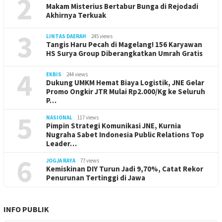
2
Makam Misterius Bertabur Bunga di Rejodadi
Akhirnya Terkuak
3
LINTAS DAERAH
245 views
Tangis Haru Pecah di Magelang! 156 Karyawan
HS Surya Group Diberangkatkan Umrah Gratis
4
EKBIS
244 views
Dukung UMKM Hemat Biaya Logistik, JNE Gelar
Promo Ongkir JTR Mulai Rp2.000/Kg ke Seluruh
P…
5
NASIONAL
117 views
Pimpin Strategi Komunikasi JNE, Kurnia
Nugraha Sabet Indonesia Public Relations Top
Leader…
6
JOGJA RAYA
77 views
Kemiskinan DIY Turun Jadi 9,70%, Catat Rekor
Penurunan Tertinggi di Jawa
INFO PUBLIK