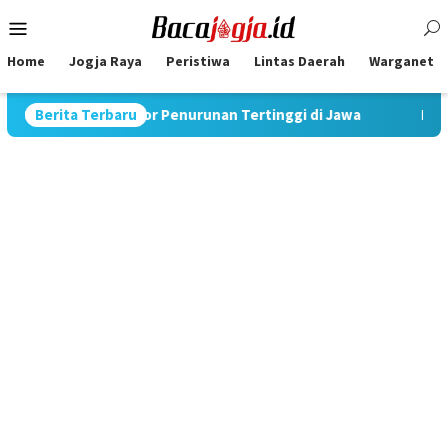
Skip
Mobile
to
Menu
content
Home
Jogja Raya
Peristiwa
Lintas Daerah
Warganet
atat Rekor Penurunan Tertinggi di Jawa
Berita Terbaru
Pimpin Strategi 