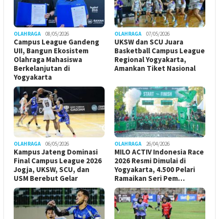
OLAHRAGA
08/05/2026
OLAHRAGA
07/05/2026
Campus League Gandeng
UKSW dan SCU Juara
UII, Bangun Ekosistem
Basketball Campus League
Olahraga Mahasiswa
Regional Yogyakarta,
Berkelanjutan di
Amankan Tiket Nasional
Yogyakarta
OLAHRAGA
06/05/2026
OLAHRAGA
26/04/2026
Kampus Jateng Dominasi
MILO ACTIV Indonesia Race
Final Campus League 2026
2026 Resmi Dimulai di
Jogja, UKSW, SCU, dan
Yogyakarta, 4.500 Pelari
USM Berebut Gelar
Ramaikan Seri Pem…