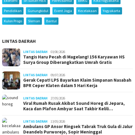
Ekonomi
Sri Sultan HB X
Polres Bantul
BMKG
Kota Yogyakarta
Pendidikan
Gunungkidul
Event Jogja
Kecelakaan
Yogyakarta
Kulon Progo
Sleman
Bantul
LINTAS DAERAH
LINTAS DAERAH
03/08/2026
Tangis Haru Pecah di Magelang! 156 Karyawan HS
Surya Group Diberangkatkan Umrah Gratis
LINTAS DAERAH
09/07/2026
Gerak Cepat! LPS Bayarkan Klaim Simpanan Nasabah
BPR Ceper Klaten dalam 5 Hari Kerja
LINTAS DAERAH
27/05/2026
Viral Rumah Rusak Akibat Sound Horeg di Jepara,
Kaca dan Plafon Ambyar Saat Takbir Kelili…
LINTAS DAERAH
13/05/2026
Ambulans GP Ansor Ringsek Tabrak Truk Gula di Jalur
Deandels Purworejo, Sopir Meninggal