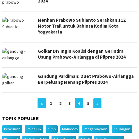
2024
Menhan Prabowo Subianto Serahkan 112
Motor Trail untuk Babinsa Kodim Kota
Yogyakarta
Golkar DIY Ingin Koalisi dengan Gerindra
Usung Prabowo-Airlangga di Pilpres 2024
Gandung Pardiman: Duet Prabowo-Airlangga
Berpeluang Menang Pilpres 2024
«
1
2
3
4
5
»
TOPIK POPULER
Pencurian
Polda DIY
Klitih
Malioboro
Penganiayaan
Keuangan