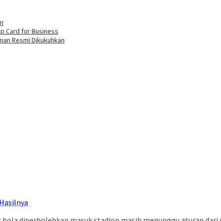
an
p Card for Business
eman Resmi Dikukuhkan
Hasilnya
 bola diperbolehkan masuk stadion masih menunggu aturan dari p