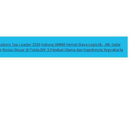
lations Top Leader 2026
Dukung UMKM Hemat Biaya Logistik, JNE Gelar
s
Rotasi Besar di Polda DIY: 5 Pejabat Utama dan Kapolresta Yogyakarta