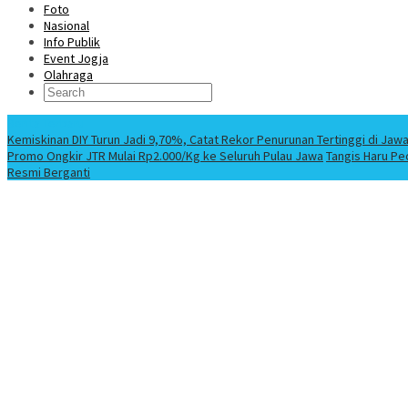
Foto
Nasional
Info Publik
Event Jogja
Olahraga
Berita Terbaru
Kemiskinan DIY Turun Jadi 9,70%, Catat Rekor Penurunan Tertinggi di Jaw
Promo Ongkir JTR Mulai Rp2.000/Kg ke Seluruh Pulau Jawa
Tangis Haru Pe
Resmi Berganti