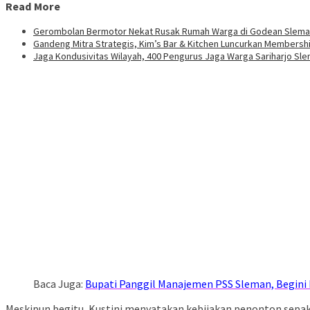
Read More
Gerombolan Bermotor Nekat Rusak Rumah Warga di Godean Slem
Gandeng Mitra Strategis, Kim’s Bar & Kitchen Luncurkan Membershi
Jaga Kondusivitas Wilayah, 400 Pengurus Jaga Warga Sariharjo Sl
Baca Juga:
Bupati Panggil Manajemen PSS Sleman, Begini 
Meskipun begitu, Kustini menyatakan kebijakan penonton sepak