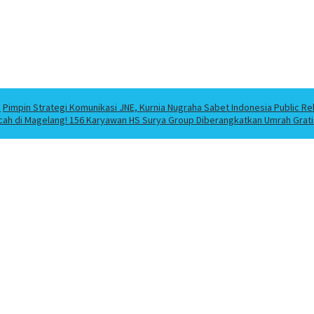
a
Pimpin Strategi Komunikasi JNE, Kurnia Nugraha Sabet Indonesia Public Re
cah di Magelang! 156 Karyawan HS Surya Group Diberangkatkan Umrah Grati