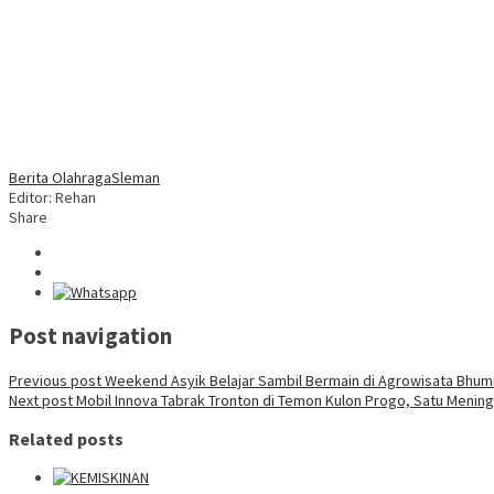
Berita Olahraga
Sleman
Editor: Rehan
Share
Post navigation
Previous post
Weekend Asyik Belajar Sambil Bermain di Agrowisata Bhum
Next post
Mobil Innova Tabrak Tronton di Temon Kulon Progo, Satu Mening
Related posts