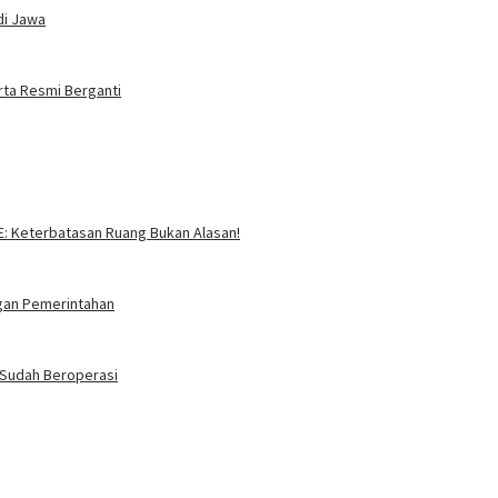
di Jawa
rta Resmi Berganti
SE: Keterbatasan Ruang Bukan Alasan!
ngan Pemerintahan
i Sudah Beroperasi