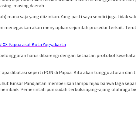
asing-masing daerah.
h) mana saja yang diizinkan. Yang pasti saya sendiri juga tidak sab
ustini menegaskan akan menyiapkan sejumlah prosedur terkait. 
ON XX Papua asal Kota Yogyakarta
ti pelonggaran harus dibarengi dengan ketaatan protokol kesehat
apa dibatasi seperti PON di Papua. Kita akan tunggu aturan dan t
hut Binsar Pandjaitan memberikan lampu hijau bahwa laga sepak b
membaik. Pemerintah pun sudah terbuka ajang-ajang olahraga bis