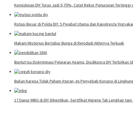
Kemiskinan DIY Turun Jadi 9,70%, Catat Rekor Penurunan Tertinggi 
Rotasi Besar di Polda DIY: 5 Pejabat Utama dan Kapolresta Yogyaka
Makam Misterius Bertabur Bunga di Rejodadi Akhirnya Terkuak
Buntut Isu Diskriminasi Pelajaran Agama, Disdikpora DIY Terbitkan 
Bukan Karena Tidak Paham Aturan, Ini Penyebab Korupsi di Lingku
17 Dapur MBG di DIY Dihentikan, Sertifikat Higiene Tak Lengkap tap