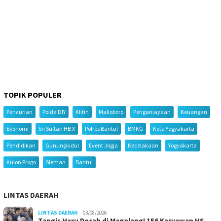
TOPIK POPULER
Pencurian
Polda DIY
Klitih
Malioboro
Penganiayaan
Keuangan
Ekonomi
Sri Sultan HB X
Polres Bantul
BMKG
Kota Yogyakarta
Pendidikan
Gunungkidul
Event Jogja
Kecelakaan
Yogyakarta
Kulon Progo
Sleman
Bantul
LINTAS DAERAH
LINTAS DAERAH
03/08/2026
Tangis Haru Pecah di Magelang! 156 Karyawan HS