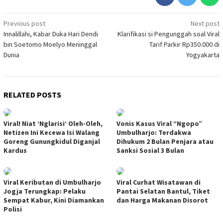
Post
Previous post
Next post
Innalillahi, Kabar Duka Hari Dendi
Klarifikasi si Pengunggah soal Viral
navigation
bin Soetomo Moelyo Meninggal
Tarif Parkir Rp350.000 di
Dunia
Yogyakarta
RELATED POSTS
Viral! Niat ‘Nglarisi’ Oleh-Oleh,
Vonis Kasus Viral “Ngopo”
Netizen Ini Kecewa Isi Walang
Umbulharjo: Terdakwa
Goreng Gunungkidul Diganjal
Dihukum 2 Bulan Penjara atau
Kardus
Sanksi Sosial 3 Bulan
Viral Keributan di Umbulharjo
Viral Curhat Wisatawan di
Jogja Terungkap: Pelaku
Pantai Selatan Bantul, Tiket
Sempat Kabur, Kini Diamankan
dan Harga Makanan Disorot
Polisi