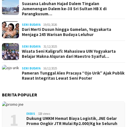
Suasana Labuhan Hajad Dalem Tingalan
Jumenengan Dalem ke-38 Sri Sultan HB X di
Parangkusum…
SENI BUDAYA
19/01/2026
Dari Merti Dusun hingga Gamelan, Yogyakarta
Menjaga 245 Warisan Budaya Leluhur
SENI BUDAYA
31/12/2025
Wisata Seni Kaligrafi: Mahasiswa UIN Yogyakarta
Belajar Makna Alquran dari Maestro Syaiful…
SENI BUDAYA
16/12/2025
Pameran Tunggal Alex Pracaya “Ojo Urik” Ajak Publik
Rawat Integritas Lewat Seni Poster
BERITA POPULER
1
EKBIS
328 views
Dukung UMKM Hemat Biaya Logistik, JNE Gelar
Promo Ongkir JTR Mulai Rp2.000/Kg ke Seluruh