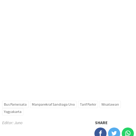
Bus Pariwisata
Manparekraf Sandiaga Uno
Tarif Parkir
Wisatawan
Yogyakarta
Editor: Juno
SHARE