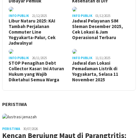
Dibayar Pemilik
Kesehatan di DIY
INFO PUBLIK
21/12/2025
INFO PUBLIK
01/12/2025
Libur Nataru 2025: KAI
Jadwal Pelayanan SIM
Tambah Perjalanan
Sleman Desember 2025,
Commuter Line
Cek Lokasi & Jam
Yogyakarta-Palur, Cek
Operasional Terbaru
Jadwalnya!
INFO PUBLIK
26/11/2025
INFO PUBLIK
11/11/2025
STOP Penagihan Debt
Jadwal dan Lokasi
Collector Kasar: Ini Aturan
Pemadaman Listrik di
Hukum yang Wajib
Yogyakarta, Selasa 11
Diketahui Semua Warga
November 2025
PERISTIWA
PERISTIWA
30/07/2026
Kencan Berujung Maut di Parangtritis: