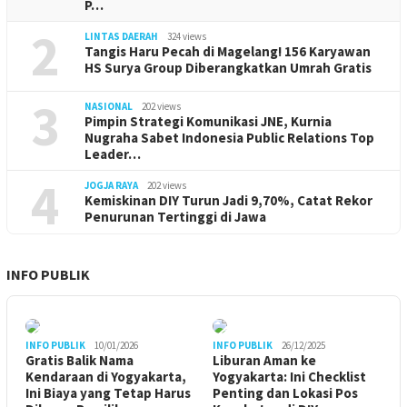
P…
2
LINTAS DAERAH
324 views
Tangis Haru Pecah di Magelang! 156 Karyawan
HS Surya Group Diberangkatkan Umrah Gratis
3
NASIONAL
202 views
Pimpin Strategi Komunikasi JNE, Kurnia
Nugraha Sabet Indonesia Public Relations Top
Leader…
4
JOGJA RAYA
202 views
Kemiskinan DIY Turun Jadi 9,70%, Catat Rekor
Penurunan Tertinggi di Jawa
INFO PUBLIK
INFO PUBLIK
10/01/2026
INFO PUBLIK
26/12/2025
Gratis Balik Nama
Liburan Aman ke
Kendaraan di Yogyakarta,
Yogyakarta: Ini Checklist
Ini Biaya yang Tetap Harus
Penting dan Lokasi Pos