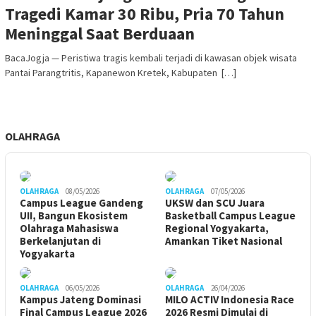
Tragedi Kamar 30 Ribu, Pria 70 Tahun
Meninggal Saat Berduaan
BacaJogja — Peristiwa tragis kembali terjadi di kawasan objek wisata
Pantai Parangtritis, Kapanewon Kretek, Kabupaten […]
OLAHRAGA
OLAHRAGA
08/05/2026
OLAHRAGA
07/05/2026
Campus League Gandeng
UKSW dan SCU Juara
UII, Bangun Ekosistem
Basketball Campus League
Olahraga Mahasiswa
Regional Yogyakarta,
Berkelanjutan di
Amankan Tiket Nasional
Yogyakarta
OLAHRAGA
06/05/2026
OLAHRAGA
26/04/2026
Kampus Jateng Dominasi
MILO ACTIV Indonesia Race
Final Campus League 2026
2026 Resmi Dimulai di