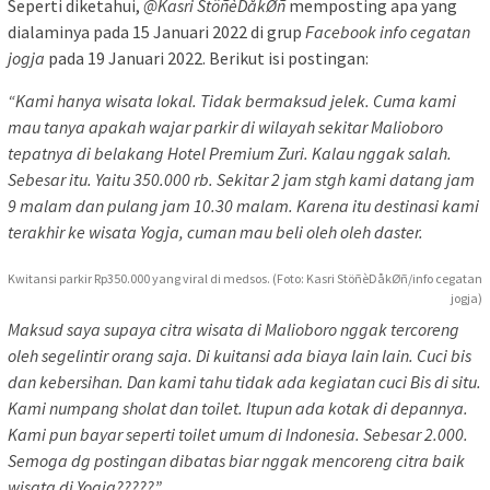
Seperti diketahui,
@Kasri StöñèDåkØñ
memposting apa yang
dialaminya pada 15 Januari 2022 di grup
Facebook info cegatan
jogja
pada 19 Januari 2022. Berikut isi postingan:
“Kami hanya wisata lokal. Tidak bermaksud jelek. Cuma kami
mau tanya apakah wajar parkir di wilayah sekitar Malioboro
tepatnya di belakang Hotel Premium Zuri. Kalau nggak salah.
Sebesar itu. Yaitu 350.000 rb. Sekitar 2 jam stgh kami datang jam
9 malam dan pulang jam 10.30 malam. Karena itu destinasi kami
terakhir ke wisata Yogja, cuman mau beli oleh oleh daster.
Kwitansi parkir Rp350.000 yang viral di medsos. (Foto: Kasri StöñèDåkØñ/info cegatan
jogja)
Maksud saya supaya citra wisata di Malioboro nggak tercoreng
oleh segelintir orang saja. Di kuitansi ada biaya lain lain. Cuci bis
dan kebersihan. Dan kami tahu tidak ada kegiatan cuci Bis di situ.
Kami numpang sholat dan toilet. Itupun ada kotak di depannya.
Kami pun bayar seperti toilet umum di Indonesia. Sebesar 2.000.
Semoga dg postingan dibatas biar nggak mencoreng citra baik
wisata di Yogja?????”.