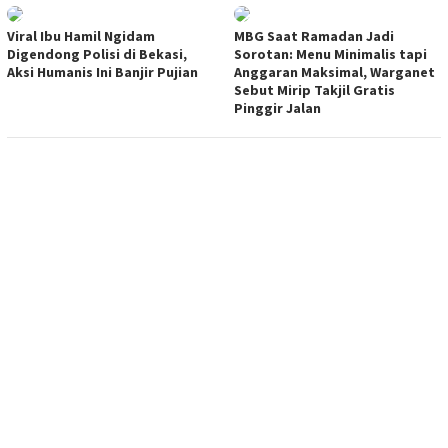
Viral Ibu Hamil Ngidam
MBG Saat Ramadan Jadi
Digendong Polisi di Bekasi,
Sorotan: Menu Minimalis tapi
Aksi Humanis Ini Banjir Pujian
Anggaran Maksimal, Warganet
Sebut Mirip Takjil Gratis
Pinggir Jalan