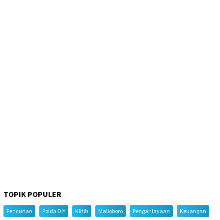
TOPIK POPULER
Pencurian
Polda DIY
Klitih
Malioboro
Penganiayaan
Keuangan