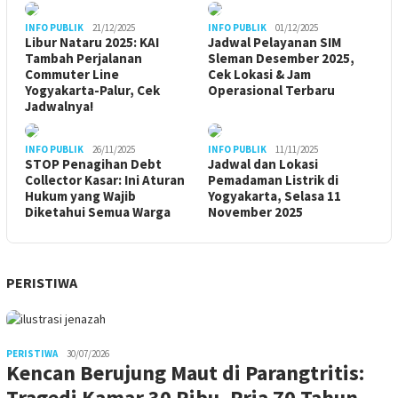
INFO PUBLIK
21/12/2025
INFO PUBLIK
01/12/2025
Libur Nataru 2025: KAI
Jadwal Pelayanan SIM
Tambah Perjalanan
Sleman Desember 2025,
Commuter Line
Cek Lokasi & Jam
Yogyakarta-Palur, Cek
Operasional Terbaru
Jadwalnya!
INFO PUBLIK
26/11/2025
INFO PUBLIK
11/11/2025
STOP Penagihan Debt
Jadwal dan Lokasi
Collector Kasar: Ini Aturan
Pemadaman Listrik di
Hukum yang Wajib
Yogyakarta, Selasa 11
Diketahui Semua Warga
November 2025
PERISTIWA
PERISTIWA
30/07/2026
Kencan Berujung Maut di Parangtritis:
Tragedi Kamar 30 Ribu, Pria 70 Tahun