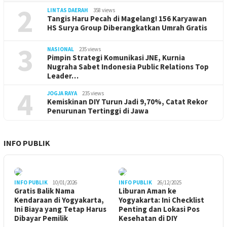
2
LINTAS DAERAH
358 views
Tangis Haru Pecah di Magelang! 156 Karyawan
HS Surya Group Diberangkatkan Umrah Gratis
3
NASIONAL
235 views
Pimpin Strategi Komunikasi JNE, Kurnia
Nugraha Sabet Indonesia Public Relations Top
Leader…
4
JOGJA RAYA
235 views
Kemiskinan DIY Turun Jadi 9,70%, Catat Rekor
Penurunan Tertinggi di Jawa
INFO PUBLIK
INFO PUBLIK
10/01/2026
INFO PUBLIK
26/12/2025
Gratis Balik Nama
Liburan Aman ke
Kendaraan di Yogyakarta,
Yogyakarta: Ini Checklist
Ini Biaya yang Tetap Harus
Penting dan Lokasi Pos
Dibayar Pemilik
Kesehatan di DIY