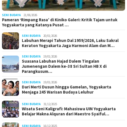
SENI BUDAYA
21/06/2026
Pameran ‘Rimpang Rasa’ di Kiniko Galeri: Kritik Tajam untuk
Yogyakarta yang Katanya Pusat …
SENI BUDAYA
20/01/2026
Labuhan Merapi Tahun Dal 1959/2026, Laku Sakral
Keraton Yogyakarta Jaga Harmoni Alam dan M…
SENI BUDAYA
19/01/2026
Suasana Labuhan Hajad Dalem Tingalan
Jumenengan Dalem ke-38 Sri Sultan HB X di
Parangkusum…
SENI BUDAYA
19/01/2026
Dari Merti Dusun hingga Gamelan, Yogyakarta
Menjaga 245 Warisan Budaya Leluhur
SENI BUDAYA
31/12/2025
Wisata Seni Kaligrafi: Mahasiswa UIN Yogyakarta
Belajar Makna Alquran dari Maestro Syaiful…
SENI BUDAYA
16/12/2025