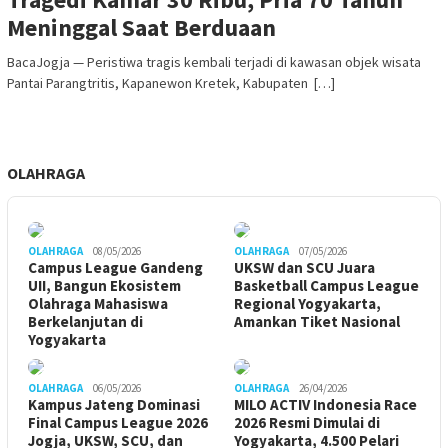
Meninggal Saat Berduaan
BacaJogja — Peristiwa tragis kembali terjadi di kawasan objek wisata
Pantai Parangtritis, Kapanewon Kretek, Kabupaten […]
OLAHRAGA
OLAHRAGA
08/05/2026
OLAHRAGA
07/05/2026
Campus League Gandeng
UKSW dan SCU Juara
UII, Bangun Ekosistem
Basketball Campus League
Olahraga Mahasiswa
Regional Yogyakarta,
Berkelanjutan di
Amankan Tiket Nasional
Yogyakarta
OLAHRAGA
06/05/2026
OLAHRAGA
26/04/2026
Kampus Jateng Dominasi
MILO ACTIV Indonesia Race
Final Campus League 2026
2026 Resmi Dimulai di
Jogja, UKSW, SCU, dan
Yogyakarta, 4.500 Pelari