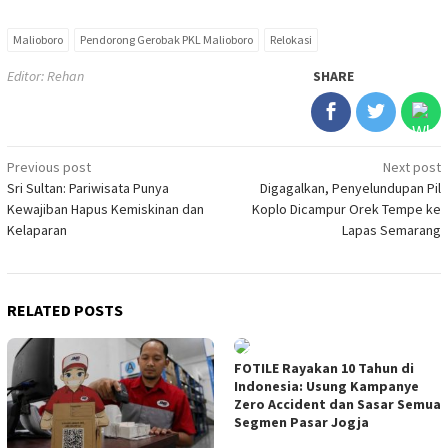
Malioboro
Pendorong Gerobak PKL Malioboro
Relokasi
Editor: Rehan
SHARE
Post
Previous post
Next post
Sri Sultan: Pariwisata Punya
Digagalkan, Penyelundupan Pil
navigation
Kewajiban Hapus Kemiskinan dan
Koplo Dicampur Orek Tempe ke
Kelaparan
Lapas Semarang
RELATED POSTS
FOTILE Rayakan 10 Tahun di
Indonesia: Usung Kampanye
Zero Accident dan Sasar Semua
Segmen Pasar Jogja