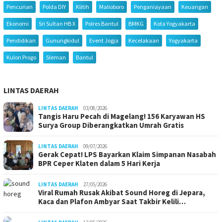
Pencurian
Polda DIY
Klitih
Malioboro
Penganiayaan
Keuangan
Ekonomi
Sri Sultan HB X
Polres Bantul
BMKG
Kota Yogyakarta
Pendidikan
Gunungkidul
Event Jogja
Kecelakaan
Yogyakarta
Kulon Progo
Sleman
Bantul
LINTAS DAERAH
LINTAS DAERAH
03/08/2026
Tangis Haru Pecah di Magelang! 156 Karyawan HS
Surya Group Diberangkatkan Umrah Gratis
LINTAS DAERAH
09/07/2026
Gerak Cepat! LPS Bayarkan Klaim Simpanan Nasabah
BPR Ceper Klaten dalam 5 Hari Kerja
LINTAS DAERAH
27/05/2026
Viral Rumah Rusak Akibat Sound Horeg di Jepara,
Kaca dan Plafon Ambyar Saat Takbir Kelili…