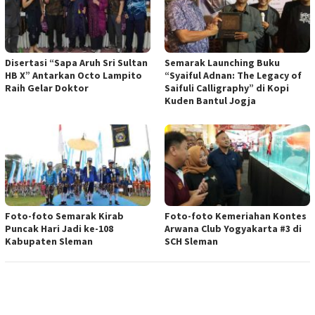
Disertasi “Sapa Aruh Sri Sultan
Semarak Launching Buku
HB X” Antarkan Octo Lampito
“Syaiful Adnan: The Legacy of
Raih Gelar Doktor
Saifuli Calligraphy” di Kopi
Kuden Bantul Jogja
Foto-foto Semarak Kirab
Foto-foto Kemeriahan Kontes
Puncak Hari Jadi ke-108
Arwana Club Yogyakarta #3 di
Kabupaten Sleman
SCH Sleman