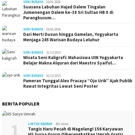
SENI BUDAYA
19/01/2026
Suasana Labuhan Hajad Dalem Tingalan
Jumenengan Dalem ke-38 Sri Sultan HB X di
Parangkusum…
SENI BUDAYA
19/01/2026
Dari Merti Dusun hingga Gamelan, Yogyakarta
Menjaga 245 Warisan Budaya Leluhur
SENI BUDAYA
31/12/2025
Wisata Seni Kaligrafi: Mahasiswa UIN Yogyakarta
Belajar Makna Alquran dari Maestro Syaiful…
SENI BUDAYA
16/12/2025
Pameran Tunggal Alex Pracaya “Ojo Urik” Ajak Publik
Rawat Integritas Lewat Seni Poster
BERITA POPULER
1
LINTAS DAERAH
261 views
Tangis Haru Pecah di Magelang! 156 Karyawan
HS Surya Group Diberangkatkan Umrah Gratis