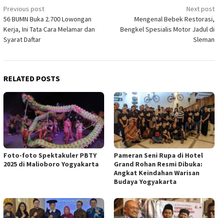
Post
Previous post
Next post
56 BUMN Buka 2.700 Lowongan
Mengenal Bebek Restorasi,
navigation
Kerja, Ini Tata Cara Melamar dan
Bengkel Spesialis Motor Jadul di
Syarat Daftar
Sleman
RELATED POSTS
Foto-foto Spektakuler PBTY
Pameran Seni Rupa di Hotel
2025 di Malioboro Yogyakarta
Grand Rohan Resmi Dibuka:
Angkat Keindahan Warisan
Budaya Yogyakarta