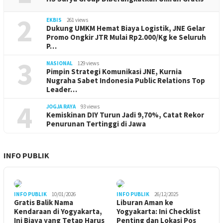
2
EKBIS
261 views
Dukung UMKM Hemat Biaya Logistik, JNE Gelar
Promo Ongkir JTR Mulai Rp2.000/Kg ke Seluruh
P…
3
NASIONAL
129 views
Pimpin Strategi Komunikasi JNE, Kurnia
Nugraha Sabet Indonesia Public Relations Top
Leader…
4
JOGJA RAYA
93 views
Kemiskinan DIY Turun Jadi 9,70%, Catat Rekor
Penurunan Tertinggi di Jawa
INFO PUBLIK
INFO PUBLIK
10/01/2026
INFO PUBLIK
26/12/2025
Gratis Balik Nama
Liburan Aman ke
Kendaraan di Yogyakarta,
Yogyakarta: Ini Checklist
Ini Biaya yang Tetap Harus
Penting dan Lokasi Pos