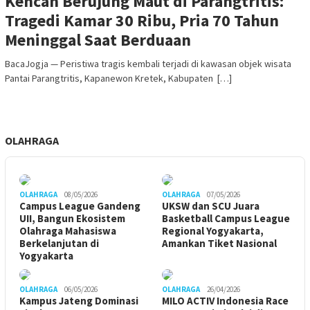
Kencan Berujung Maut di Parangtritis:
Tragedi Kamar 30 Ribu, Pria 70 Tahun
Meninggal Saat Berduaan
BacaJogja — Peristiwa tragis kembali terjadi di kawasan objek wisata
Pantai Parangtritis, Kapanewon Kretek, Kabupaten […]
OLAHRAGA
OLAHRAGA
08/05/2026
OLAHRAGA
07/05/2026
Campus League Gandeng
UKSW dan SCU Juara
UII, Bangun Ekosistem
Basketball Campus League
Olahraga Mahasiswa
Regional Yogyakarta,
Berkelanjutan di
Amankan Tiket Nasional
Yogyakarta
OLAHRAGA
06/05/2026
OLAHRAGA
26/04/2026
Kampus Jateng Dominasi
MILO ACTIV Indonesia Race