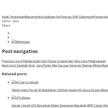
Anak Tenggelam
Basarnas
Kecelakaan Air
Operasi SAR Gabungan
Purworej
Editor: Juno
Share
Post navigation
Previous post
Pahala Enam Hari Puasa Syawal dan Tata Cara Pelaksanaan
Next post
Setelah Viral, Juru Parkir Mie Gacoan Gejayan Sleman Minta Maa
Related posts
Tangis Haru Pecah di Magelang! 156 Karyawan HS Surya Group Dibe
Gerak Cepat! LPS Bayarkan Klaim Simpanan Nasabah BPR Ceper Klat