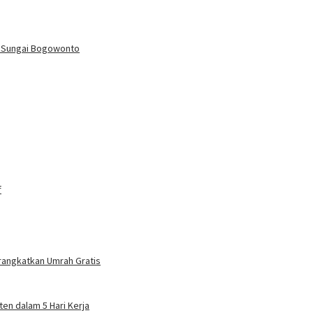
o
Sungai Bogowonto
f
rangkatkan Umrah Gratis
en dalam 5 Hari Kerja