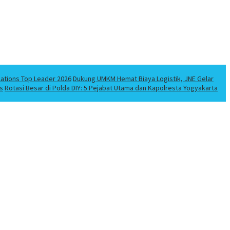
lations Top Leader 2026
Dukung UMKM Hemat Biaya Logistik, JNE Gelar
s
Rotasi Besar di Polda DIY: 5 Pejabat Utama dan Kapolresta Yogyakarta