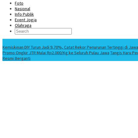
Foto
Nasional
Info Publik
Event Jogja
Olahraga
Berita Terbaru
Kemiskinan DIY Turun Jadi 9,70%, Catat Rekor Penurunan Tertinggi di Jaw
Promo Ongkir JTR Mulai Rp2.000/Kg ke Seluruh Pulau Jawa
Tangis Haru Pe
Resmi Berganti