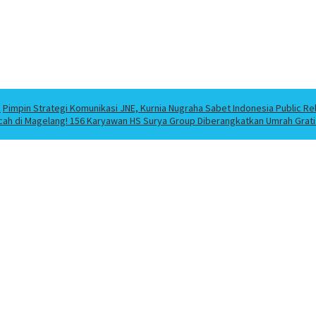
a
Pimpin Strategi Komunikasi JNE, Kurnia Nugraha Sabet Indonesia Public Re
cah di Magelang! 156 Karyawan HS Surya Group Diberangkatkan Umrah Grati