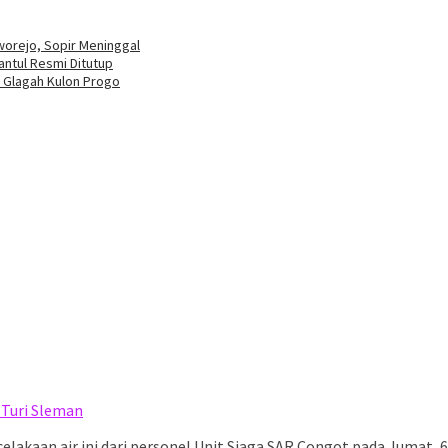
worejo, Sopir Meninggal
antul Resmi Ditutup
 Glagah Kulon Progo
 Turi Sleman
lakaan air ini dari personel Unit Siaga SAR Congot pada Jumat, 6