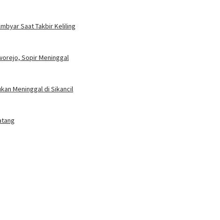
mbyar Saat Takbir Keliling
worejo, Sopir Meninggal
an Meninggal di Sikancil
atang