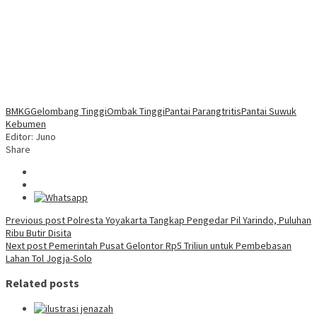
BMKG
Gelombang Tinggi
Ombak Tinggi
Pantai Parangtritis
Pantai Suwuk
Kebumen
Editor: Juno
Share
Post
Previous post
Polresta Yoyakarta Tangkap Pengedar Pil Yarindo, Puluhan
Ribu Butir Disita
navigation
Next post
Pemerintah Pusat Gelontor Rp5 Triliun untuk Pembebasan
Lahan Tol Jogja-Solo
Related posts