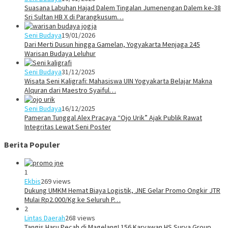
Suasana Labuhan Hajad Dalem Tingalan Jumenengan Dalem ke-38
Sri Sultan HB X di Parangkusum…
Seni Budaya
19/01/2026
Dari Merti Dusun hingga Gamelan, Yogyakarta Menjaga 245
Warisan Budaya Leluhur
Seni Budaya
31/12/2025
Wisata Seni Kaligrafi: Mahasiswa UIN Yogyakarta Belajar Makna
Alquran dari Maestro Syaiful…
Seni Budaya
16/12/2025
Pameran Tunggal Alex Pracaya “Ojo Urik” Ajak Publik Rawat
Integritas Lewat Seni Poster
Berita Populer
1
Ekbis
269 views
Dukung UMKM Hemat Biaya Logistik, JNE Gelar Promo Ongkir JTR
Mulai Rp2.000/Kg ke Seluruh P…
2
Lintas Daerah
268 views
Tangis Haru Pecah di Magelang! 156 Karyawan HS Surya Group