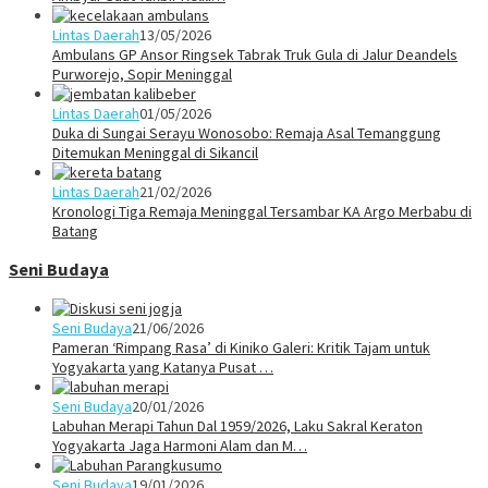
Lintas Daerah
13/05/2026
Ambulans GP Ansor Ringsek Tabrak Truk Gula di Jalur Deandels
Purworejo, Sopir Meninggal
Lintas Daerah
01/05/2026
Duka di Sungai Serayu Wonosobo: Remaja Asal Temanggung
Ditemukan Meninggal di Sikancil
Lintas Daerah
21/02/2026
Kronologi Tiga Remaja Meninggal Tersambar KA Argo Merbabu di
Batang
Seni Budaya
Seni Budaya
21/06/2026
Pameran ‘Rimpang Rasa’ di Kiniko Galeri: Kritik Tajam untuk
Yogyakarta yang Katanya Pusat …
Seni Budaya
20/01/2026
Labuhan Merapi Tahun Dal 1959/2026, Laku Sakral Keraton
Yogyakarta Jaga Harmoni Alam dan M…
Seni Budaya
19/01/2026