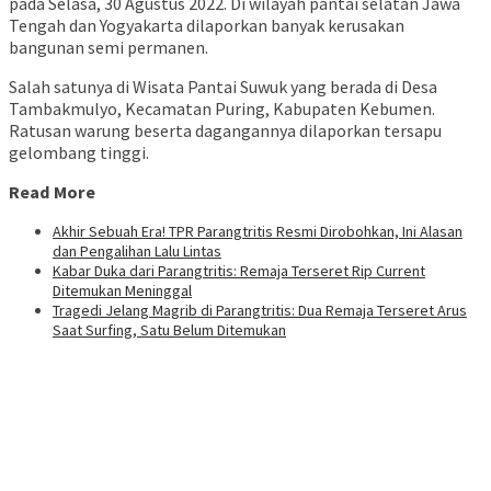
pada Selasa, 30 Agustus 2022. Di wilayah pantai selatan Jawa
Tengah dan Yogyakarta dilaporkan banyak kerusakan
bangunan semi permanen.
Salah satunya di Wisata Pantai Suwuk yang berada di Desa
Tambakmulyo, Kecamatan Puring, Kabupaten Kebumen.
Ratusan warung beserta dagangannya dilaporkan tersapu
gelombang tinggi.
Read More
Akhir Sebuah Era! TPR Parangtritis Resmi Dirobohkan, Ini Alasan
dan Pengalihan Lalu Lintas
Kabar Duka dari Parangtritis: Remaja Terseret Rip Current
Ditemukan Meninggal
Tragedi Jelang Magrib di Parangtritis: Dua Remaja Terseret Arus
Saat Surfing, Satu Belum Ditemukan