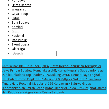
Peristiwa
Lintas Daerah
Warganet
Gaya Hidup
Ekbis
Seni Budaya
Kriminal
Foto
Nasional
Info Publik
Event Jogja
Olahraga
Berita Terbaru
Kemiskinan DIY Turun Jadi 9,70%, Catat Rekor Penurunan Tertinggi di
Jawa
Pimpin Strategi Komunikasi JNE, Kurnia Nugraha Sabet Indonesia
Public Relations Top Leader 2026
Dukung UMKM Hemat Biaya Logistik,
JNE Gelar Promo Ongkir JTR Mulai Rp2.000/Kg ke Seluruh Pulau Jawa
Tangis Haru Pecah di Magelang! 156 Karyawan HS Surya Group
Diberangkatkan Umrah Gratis
Rotasi Besar di Polda DIY: 5 Pejabat Utama
dan Kapolresta Yogyakarta Resmi Berganti