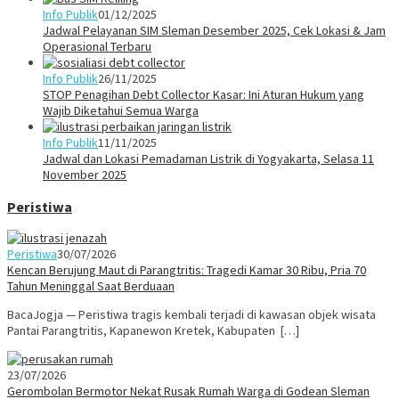
Info Publik
01/12/2025
Jadwal Pelayanan SIM Sleman Desember 2025, Cek Lokasi & Jam
Operasional Terbaru
Info Publik
26/11/2025
STOP Penagihan Debt Collector Kasar: Ini Aturan Hukum yang
Wajib Diketahui Semua Warga
Info Publik
11/11/2025
Jadwal dan Lokasi Pemadaman Listrik di Yogyakarta, Selasa 11
November 2025
Peristiwa
Peristiwa
30/07/2026
Kencan Berujung Maut di Parangtritis: Tragedi Kamar 30 Ribu, Pria 70
Tahun Meninggal Saat Berduaan
BacaJogja — Peristiwa tragis kembali terjadi di kawasan objek wisata
Pantai Parangtritis, Kapanewon Kretek, Kabupaten […]
23/07/2026
Gerombolan Bermotor Nekat Rusak Rumah Warga di Godean Sleman