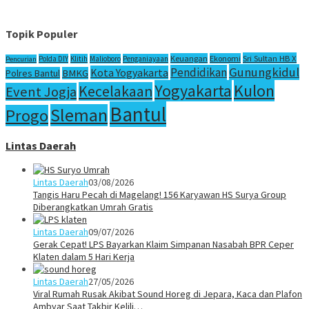
Topik Populer
Sri Sultan HB X
Keuangan
Ekonomi
Polda DIY
Klitih
Malioboro
Penganiayaan
Pencurian
Gunungkidul
Pendidikan
Kota Yogyakarta
Polres Bantul
BMKG
Yogyakarta
Kulon
Kecelakaan
Event Jogja
Bantul
Sleman
Progo
Lintas Daerah
Lintas Daerah
03/08/2026
Tangis Haru Pecah di Magelang! 156 Karyawan HS Surya Group
Diberangkatkan Umrah Gratis
Lintas Daerah
09/07/2026
Gerak Cepat! LPS Bayarkan Klaim Simpanan Nasabah BPR Ceper
Klaten dalam 5 Hari Kerja
Lintas Daerah
27/05/2026
Viral Rumah Rusak Akibat Sound Horeg di Jepara, Kaca dan Plafon
Ambyar Saat Takbir Kelili…