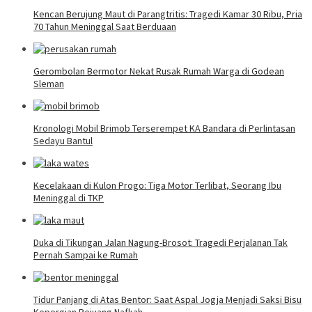
Kencan Berujung Maut di Parangtritis: Tragedi Kamar 30 Ribu, Pria
70 Tahun Meninggal Saat Berduaan
Gerombolan Bermotor Nekat Rusak Rumah Warga di Godean
Sleman
Kronologi Mobil Brimob Terserempet KA Bandara di Perlintasan
Sedayu Bantul
Kecelakaan di Kulon Progo: Tiga Motor Terlibat, Seorang Ibu
Meninggal di TKP
Duka di Tikungan Jalan Nagung-Brosot: Tragedi Perjalanan Tak
Pernah Sampai ke Rumah
Tidur Panjang di Atas Bentor: Saat Aspal Jogja Menjadi Saksi Bisu
Kepergian Pejuang Nafkah