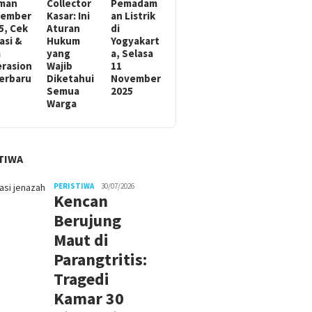
man
Collector
Pemadam
sember
Kasar: Ini
an Listrik
5, Cek
Aturan
di
asi &
Hukum
Yogyakart
m
yang
a, Selasa
rasion
Wajib
11
Terbaru
Diketahui
November
Semua
2025
Warga
TIWA
PERISTIWA
30/07/2026
Kencan
Berujung
Maut di
Parangtritis:
Tragedi
Kamar 30