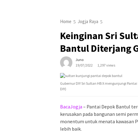
Home
Jogja Raya
Keinginan Sri Sul
Bantul Diterjang
Juno
19/07/2022
1,297 views
Gubernur DIY Sri Sultan HB X mengunjungi Pantai
DIY)
BacaJogja
– Pantai Depok Bantul t
kerusakan pada bangunan semi perman
monentum untuk menata kawasan Pa
lebih baik.