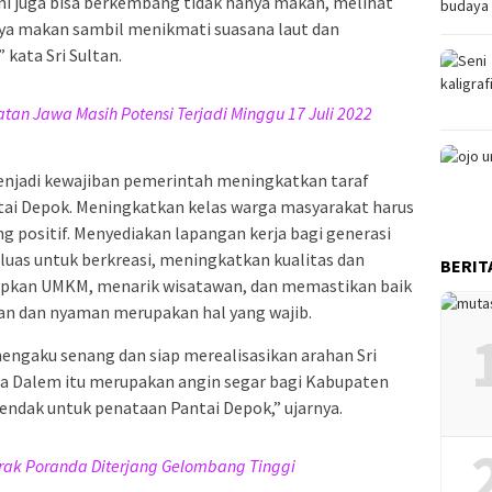
ini juga bisa berkembang tidak hanya makan, melihat
nya makan sambil menikmati suasana laut dan
kata Sri Sultan.
an Jawa Masih Potensi Terjadi Minggu 17 Juli 2022
enjadi kewajiban pemerintah meningkatkan taraf
ntai Depok. Meningkatkan kelas warga masyarakat harus
ng positif. Menyediakan lapangan kerja bagi generasi
uas untuk berkreasi, meningkatkan kualitas dan
BERIT
dupkan UMKM, menarik wisatawan, dan memastikan baik
n dan nyaman merupakan hal yang wajib.
engaku senang dan siap merealisasikan arahan Sri
sa Dalem itu merupakan angin segar bagi Kabupaten
endak untuk penataan Pantai Depok,” ujarnya.
rak Poranda Diterjang Gelombang Tinggi