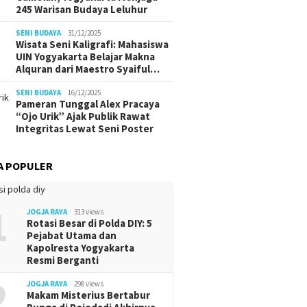
245 Warisan Budaya Leluhur
SENI BUDAYA
31/12/2025
Wisata Seni Kaligrafi: Mahasiswa
UIN Yogyakarta Belajar Makna
Alquran dari Maestro Syaiful…
SENI BUDAYA
16/12/2025
Pameran Tunggal Alex Pracaya
“Ojo Urik” Ajak Publik Rawat
Integritas Lewat Seni Poster
A POPULER
1
JOGJA RAYA
313 views
Rotasi Besar di Polda DIY: 5
Pejabat Utama dan
Kapolresta Yogyakarta
Resmi Berganti
2
JOGJA RAYA
298 views
Makam Misterius Bertabur