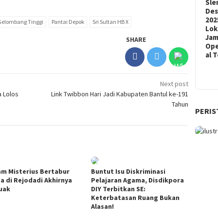
Sle
De
202
Gelombang Tinggi
Pantai Depok
Sri Sultan HB X
Lok
Ja
SHARE
Ope
al 
Next post
a Lolos
Link Twibbon Hari Jadi Kabupaten Bantul ke-191
Tahun
PERIS
m Misterius Bertabur
Buntut Isu Diskriminasi
a di Rejodadi Akhirnya
Pelajaran Agama, Disdikpora
uak
DIY Terbitkan SE:
Keterbatasan Ruang Bukan
Alasan!