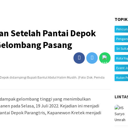
TOPIK
Pencur
tan Setelah Pantai Depok
Pengan
 Gelombang Pasang
Sri Sult
Kota Yo
Event J
 Depok didampingi Bupati Bantul Abdul Halim Muslih. (Foto: Dok. Pemda
Kulon P
LINTA
erdampak gelombang tinggi yang menimbulkan
en pada Selasa, 19 Juli 2022. Kejadian ini menjadi
ntai Depok Parangtris, Kapanewon Kretek menjadi