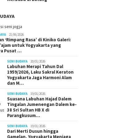
BUDAYA
DAYA
21/06/2026
n ‘Rimpang Rasa’ di Kiniko Galeri:
 Tajam untuk Yogyakarta yang
ya Pusat …
SENI BUDAYA
20/01/2026
Labuhan Merapi Tahun Dal
1959/2026, Laku Sakral Keraton
Yogyakarta Jaga Harmoni Alam
dan M…
SENI BUDAYA
19/01/2026
Suasana Labuhan Hajad Dalem
Tingalan Jumenengan Dalem ke-
38 Sri Sultan HB X di
Parangkusum…
SENI BUDAYA
19/01/2026
Dari Merti Dusun hingga
Gamelan, Yogyakarta Menjaga