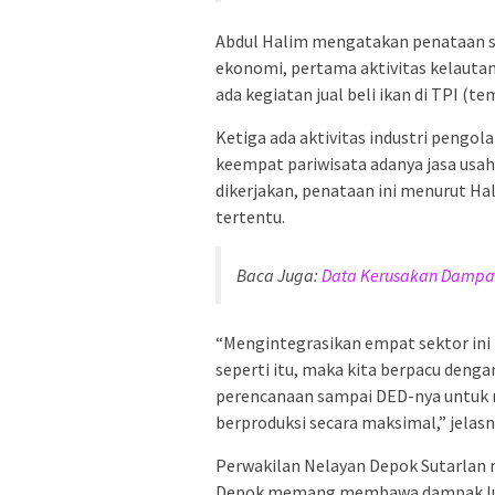
Abdul Halim mengatakan penataan sa
ekonomi, pertama aktivitas kelautan
ada kegiatan jual beli ikan di TPI (t
Ketiga ada aktivitas industri pengol
keempat pariwisata adanya jasa usaha 
dikerjakan, penataan ini menurut H
tertentu.
Baca Juga:
Data Kerusakan Dampak
“Mengintegrasikan empat sektor in
seperti itu, maka kita berpacu denga
perencanaan sampai DED-nya untuk
berproduksi secara maksimal,” jelasn
Perwakilan Nelayan Depok Sutarlan m
Depok memang membawa dampak luar 