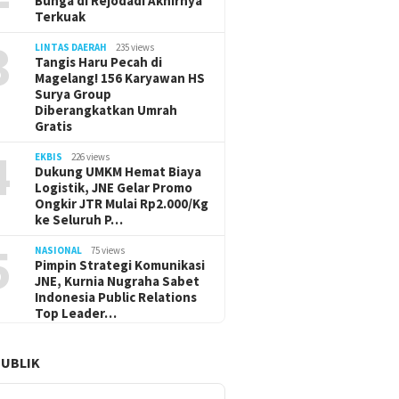
Bunga di Rejodadi Akhirnya
Terkuak
3
LINTAS DAERAH
235 views
Tangis Haru Pecah di
Magelang! 156 Karyawan HS
Surya Group
Diberangkatkan Umrah
Gratis
4
EKBIS
226 views
Dukung UMKM Hemat Biaya
Logistik, JNE Gelar Promo
Ongkir JTR Mulai Rp2.000/Kg
ke Seluruh P…
5
NASIONAL
75 views
Pimpin Strategi Komunikasi
JNE, Kurnia Nugraha Sabet
Indonesia Public Relations
Top Leader…
PUBLIK