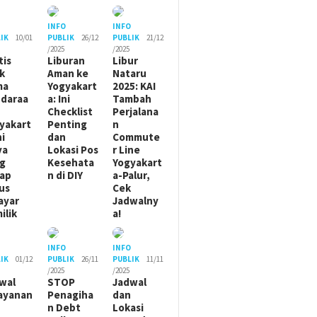
O
INFO
INFO
IK
10/01
PUBLIK
26/12
PUBLIK
21/12
/2025
/2025
tis
Liburan
Libur
ik
Aman ke
Nataru
ma
Yogyakart
2025: KAI
daraa
a: Ini
Tambah
Checklist
Perjalana
yakart
Penting
n
ni
dan
Commute
ya
Lokasi Pos
r Line
g
Kesehata
Yogyakart
ap
n di DIY
a-Palur,
us
Cek
ayar
Jadwalny
ilik
a!
O
INFO
INFO
IK
01/12
PUBLIK
26/11
PUBLIK
11/11
/2025
/2025
wal
STOP
Jadwal
ayanan
Penagiha
dan
n Debt
Lokasi