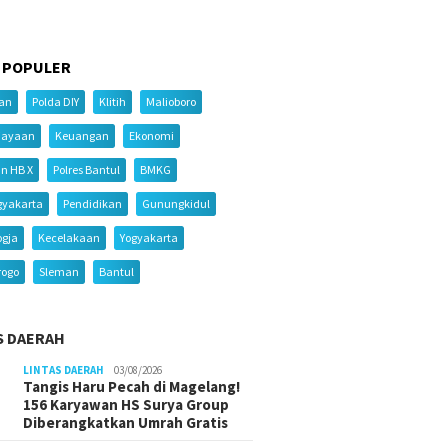
 POPULER
ian
Polda DIY
Klitih
Malioboro
iayaan
Keuangan
Ekonomi
an HB X
Polres Bantul
BMKG
gyakarta
Pendidikan
Gunungkidul
ogja
Kecelakaan
Yogyakarta
rogo
Sleman
Bantul
S DAERAH
LINTAS DAERAH
03/08/2026
Tangis Haru Pecah di Magelang!
156 Karyawan HS Surya Group
Diberangkatkan Umrah Gratis