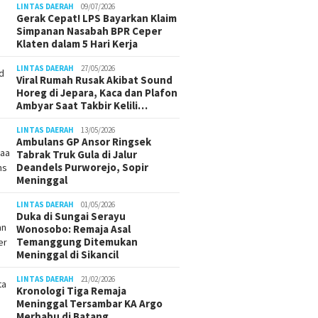
LINTAS DAERAH
09/07/2026
Gerak Cepat! LPS Bayarkan Klaim
Simpanan Nasabah BPR Ceper
Klaten dalam 5 Hari Kerja
LINTAS DAERAH
27/05/2026
Viral Rumah Rusak Akibat Sound
Horeg di Jepara, Kaca dan Plafon
Ambyar Saat Takbir Kelili…
LINTAS DAERAH
13/05/2026
Ambulans GP Ansor Ringsek
Tabrak Truk Gula di Jalur
Deandels Purworejo, Sopir
Meninggal
LINTAS DAERAH
01/05/2026
Duka di Sungai Serayu
Wonosobo: Remaja Asal
Temanggung Ditemukan
Meninggal di Sikancil
LINTAS DAERAH
21/02/2026
Kronologi Tiga Remaja
Meninggal Tersambar KA Argo
Merbabu di Batang