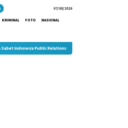
close
h
07/08/2026
KRIMINAL
FOTO
NASIONAL
 Public Relations Top Leader 2026
Dukung UMKM Hemat Bi