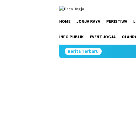
Skip
close
to
content
HOME
JOGJA RAYA
PERISTIWA
L
INFO PUBLIK
EVENT JOGJA
OLAHR
Berita Terbaru