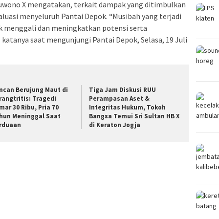
Buwono X mengatakan, terkait dampak yang ditimbulkan
aluasi menyeluruh Pantai Depok. “Musibah yang terjadi
k menggali dan meningkatkan potensi serta
atanya saat mengunjungi Pantai Depok, Selasa, 19 Juli
ncan Berujung Maut di
Tiga Jam Diskusi RUU
rangtritis: Tragedi
Perampasan Aset &
mar 30 Ribu, Pria 70
Integritas Hukum, Tokoh
hun Meninggal Saat
Bangsa Temui Sri Sultan HB X
rduaan
di Keraton Jogja