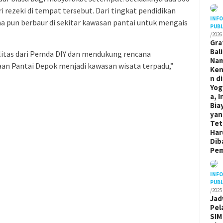
i rezeki di tempat tersebut. Dari tingkat pendidikan
INF
a pun berbaur di sekitar kawasan pantai untuk mengais
PUBL
/2026
Gra
Bal
itas dari Pemda DIY dan mendukung rencana
Na
n Pantai Depok menjadi kawasan wisata terpadu,”
Ken
n di
Yog
a, I
Bia
yan
Tet
Har
Dib
Pem
INF
PUBL
/2025
Jad
Pel
SIM