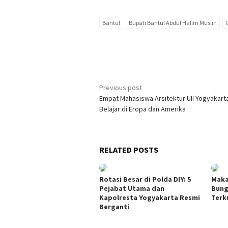
Bantul
Bupati Bantul Abdul Halim Muslih
Post
Previous post
Empat Mahasiswa Arsitektur UII Yogyakart
navigation
Belajar di Eropa dan Amerika
RELATED POSTS
Rotasi Besar di Polda DIY: 5
Maka
Pejabat Utama dan
Bung
Kapolresta Yogyakarta Resmi
Terk
Berganti