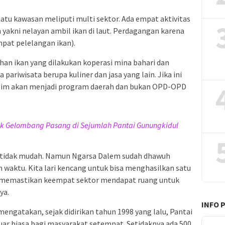
tu kawasan meliputi multi sektor. Ada empat aktivitas
 yakni nelayan ambil ikan di laut. Perdagangan karena
empat pelelangan ikan).
ahan ikan yang dilakukan koperasi mina bahari dan
pariwisata berupa kuliner dan jasa yang lain. Jika ini
alim akan menjadi program daerah dan bukan OPD-OPD
 Gelombang Pasang di Sejumlah Pantai Gunungkidul
i tidak mudah. Namun Ngarsa Dalem sudah dhawuh
n waktu. Kita lari kencang untuk bisa menghasilkan satu
 memastikan keempat sektor mendapat ruang untuk
ya.
INFO 
engatakan, sejak didirikan tahun 1998 yang lalu, Pantai
biasa bagi masyarakat setempat. Setidaknya ada 500