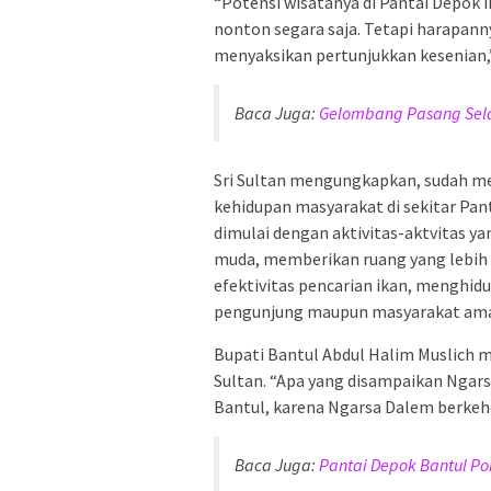
“Potensi wisatanya di Pantai Depok 
nonton segara saja. Tetapi harapan
menyaksikan pertunjukkan kesenian,” 
Baca Juga:
Gelombang Pasang Selat
Sri Sultan mengungkapkan, sudah m
kehidupan masyarakat di sekitar Pa
dimulai dengan aktivitas-aktvitas ya
muda, memberikan ruang yang lebih l
efektivitas pencarian ikan, menghi
pengunjung maupun masyarakat ama
Bupati Bantul Abdul Halim Muslich m
Sultan. “Apa yang disampaikan Ngar
Bantul, karena Ngarsa Dalem berkeh
Baca Juga:
Pantai Depok Bantul Po