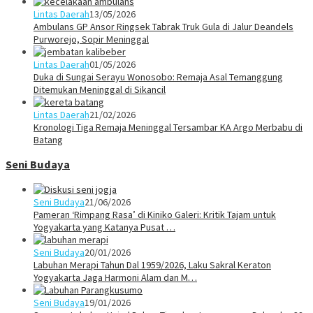
Lintas Daerah
13/05/2026
Ambulans GP Ansor Ringsek Tabrak Truk Gula di Jalur Deandels
Purworejo, Sopir Meninggal
Lintas Daerah
01/05/2026
Duka di Sungai Serayu Wonosobo: Remaja Asal Temanggung
Ditemukan Meninggal di Sikancil
Lintas Daerah
21/02/2026
Kronologi Tiga Remaja Meninggal Tersambar KA Argo Merbabu di
Batang
Seni Budaya
Seni Budaya
21/06/2026
Pameran ‘Rimpang Rasa’ di Kiniko Galeri: Kritik Tajam untuk
Yogyakarta yang Katanya Pusat …
Seni Budaya
20/01/2026
Labuhan Merapi Tahun Dal 1959/2026, Laku Sakral Keraton
Yogyakarta Jaga Harmoni Alam dan M…
Seni Budaya
19/01/2026