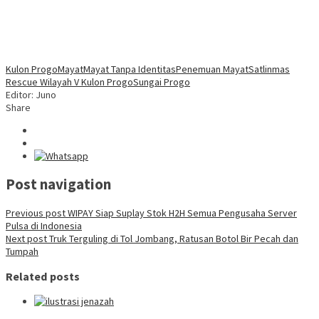
Kulon Progo
Mayat
Mayat Tanpa Identitas
Penemuan Mayat
Satlinmas
Rescue Wilayah V Kulon Progo
Sungai Progo
Editor: Juno
Share
Post navigation
Previous post
WIPAY Siap Suplay Stok H2H Semua Pengusaha Server
Pulsa di Indonesia
Next post
Truk Terguling di Tol Jombang, Ratusan Botol Bir Pecah dan
Tumpah
Related posts