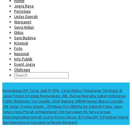
Home
Jogja Raya
Peristiwa
Lintas Daerah
Warganet
Gaya Hidup
Ekbis
Seni Budaya
Kriminal
Foto
Nasional
Info Publik
Event Jogja
Olahraga
Berita Terbaru
Kemiskinan DIY Turun Jadi 9,70%, Catat Rekor Penurunan Tertinggi di
Jawa
Pimpin Strategi Komunikasi JNE, Kurnia Nugraha Sabet Indonesia
Public Relations Top Leader 2026
Dukung UMKM Hemat Biaya Logistik,
JNE Gelar Promo Ongkir JTR Mulai Rp2.000/Kg ke Seluruh Pulau Jawa
Tangis Haru Pecah di Magelang! 156 Karyawan HS Surya Group
Diberangkatkan Umrah Gratis
Rotasi Besar di Polda DIY: 5 Pejabat Utama
dan Kapolresta Yogyakarta Resmi Berganti