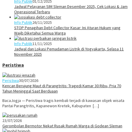
Info Publik
01/12/2025
Jadwal Pelayanan SIM Sleman Desember 2025, Cek Lokasi & Jam
Operasional Terbaru
Info Publik
26/11/2025
STOP Penagihan Debt Collector Kasar: Ini Aturan Hukum yang
Wajib Diketahui Semua Warga
Info Publik
11/11/2025
Jadwal dan Lokasi Pemadaman Listrik di Yogyakarta, Selasa 11
November 2025
Peristiwa
Peristiwa
30/07/2026
Kencan Berujung Maut di Parangtritis: Tragedi Kamar 30 Ribu, Pria 70
Tahun Meninggal Saat Berduaan
BacaJogja — Peristiwa tragis kembali terjadi di kawasan objek wisata
Pantai Parangtritis, Kapanewon Kretek, Kabupaten […]
23/07/2026
Gerombolan Bermotor Nekat Rusak Rumah Warga di Godean Sleman