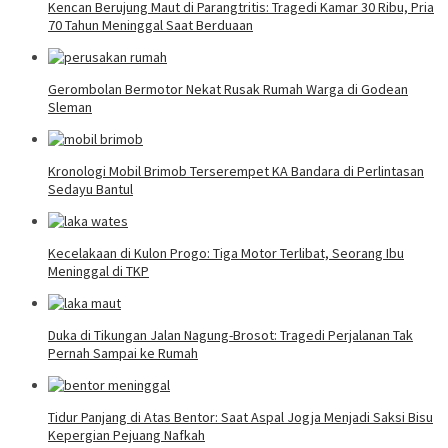
Kencan Berujung Maut di Parangtritis: Tragedi Kamar 30 Ribu, Pria
70 Tahun Meninggal Saat Berduaan
Gerombolan Bermotor Nekat Rusak Rumah Warga di Godean
Sleman
Kronologi Mobil Brimob Terserempet KA Bandara di Perlintasan
Sedayu Bantul
Kecelakaan di Kulon Progo: Tiga Motor Terlibat, Seorang Ibu
Meninggal di TKP
Duka di Tikungan Jalan Nagung-Brosot: Tragedi Perjalanan Tak
Pernah Sampai ke Rumah
Tidur Panjang di Atas Bentor: Saat Aspal Jogja Menjadi Saksi Bisu
Kepergian Pejuang Nafkah