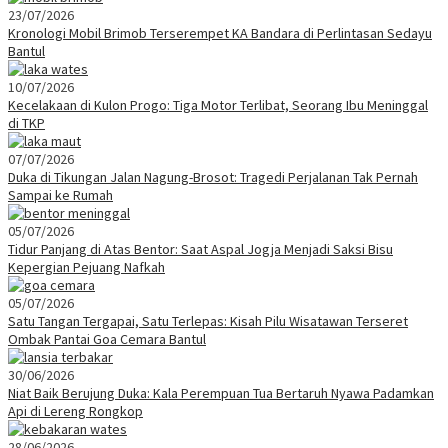
23/07/2026
Kronologi Mobil Brimob Terserempet KA Bandara di Perlintasan Sedayu
Bantul
10/07/2026
Kecelakaan di Kulon Progo: Tiga Motor Terlibat, Seorang Ibu Meninggal
di TKP
07/07/2026
Duka di Tikungan Jalan Nagung-Brosot: Tragedi Perjalanan Tak Pernah
Sampai ke Rumah
05/07/2026
Tidur Panjang di Atas Bentor: Saat Aspal Jogja Menjadi Saksi Bisu
Kepergian Pejuang Nafkah
05/07/2026
Satu Tangan Tergapai, Satu Terlepas: Kisah Pilu Wisatawan Terseret
Ombak Pantai Goa Cemara Bantul
30/06/2026
Niat Baik Berujung Duka: Kala Perempuan Tua Bertaruh Nyawa Padamkan
Api di Lereng Rongkop
28/06/2026