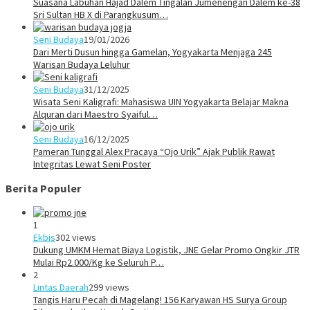
Suasana Labuhan Hajad Dalem Tingalan Jumenengan Dalem ke-38
Sri Sultan HB X di Parangkusum…
Seni Budaya
19/01/2026
Dari Merti Dusun hingga Gamelan, Yogyakarta Menjaga 245
Warisan Budaya Leluhur
Seni Budaya
31/12/2025
Wisata Seni Kaligrafi: Mahasiswa UIN Yogyakarta Belajar Makna
Alquran dari Maestro Syaiful…
Seni Budaya
16/12/2025
Pameran Tunggal Alex Pracaya “Ojo Urik” Ajak Publik Rawat
Integritas Lewat Seni Poster
Berita Populer
1
Ekbis
302 views
Dukung UMKM Hemat Biaya Logistik, JNE Gelar Promo Ongkir JTR
Mulai Rp2.000/Kg ke Seluruh P…
2
Lintas Daerah
299 views
Tangis Haru Pecah di Magelang! 156 Karyawan HS Surya Group