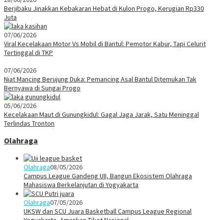
Berjibaku Jinakkan Kebakaran Hebat di Kulon Progo, Kerugian Rp330
Juta
07/06/2026
Viral Kecelakaan Motor Vs Mobil di Bantul: Pemotor Kabur, Tapi Celurit
Tertinggal di TKP
07/06/2026
Niat Mancing Berujung Duka: Pemancing Asal Bantul Ditemukan Tak
Bernyawa di Sungai Progo
05/06/2026
Kecelakaan Maut di Gunungkidul: Gagal Jaga Jarak, Satu Meninggal
Terlindas Tronton
Olahraga
Olahraga
08/05/2026
Campus League Gandeng UII, Bangun Ekosistem Olahraga
Mahasiswa Berkelanjutan di Yogyakarta
Olahraga
07/05/2026
UKSW dan SCU Juara Basketball Campus League Regional
Yogyakarta, Amankan Tiket Nasional