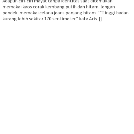
Adapun ciri-ciri mayat tanpa identitas saat ditemukan
memakai kaos corak kembang putih dan hitam, lengan
pendek, memakai celana jeans panjang hitam. “”Tinggi badan
kurang lebih sekitar 170 sentimeter,” kata Aris. []