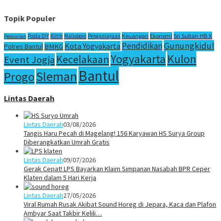
Topik Populer
Sri Sultan HB X
Keuangan
Ekonomi
Polda DIY
Klitih
Malioboro
Penganiayaan
Pencurian
Gunungkidul
Pendidikan
Kota Yogyakarta
Polres Bantul
BMKG
Yogyakarta
Kulon
Kecelakaan
Event Jogja
Bantul
Sleman
Progo
Lintas Daerah
Lintas Daerah
03/08/2026
Tangis Haru Pecah di Magelang! 156 Karyawan HS Surya Group
Diberangkatkan Umrah Gratis
Lintas Daerah
09/07/2026
Gerak Cepat! LPS Bayarkan Klaim Simpanan Nasabah BPR Ceper
Klaten dalam 5 Hari Kerja
Lintas Daerah
27/05/2026
Viral Rumah Rusak Akibat Sound Horeg di Jepara, Kaca dan Plafon
Ambyar Saat Takbir Kelili…