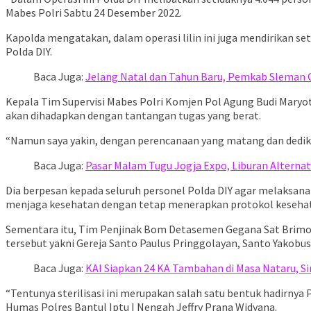
Mabes Polri Sabtu 24 Desember 2022.
Kapolda mengatakan, dalam operasi lilin ini juga mendirikan s
Polda DIY.
Baca Juga:
Jelang Natal dan Tahun Baru, Pemkab Sleman 
Kepala Tim Supervisi Mabes Polri Komjen Pol Agung Budi Mary
akan dihadapkan dengan tantangan tugas yang berat.
“Namun saya yakin, dengan perencanaan yang matang dan dedikas
Baca Juga:
Pasar Malam Tugu Jogja Expo, Liburan Alternat
Dia berpesan kepada seluruh personel Polda DIY agar melaksa
menjaga kesehatan dengan tetap menerapkan protokol kesehata
Sementara itu, Tim Penjinak Bom Detasemen Gegana Sat Brimob P
tersebut yakni Gereja Santo Paulus Pringgolayan, Santo Yakobus
Baca Juga:
KAI Siapkan 24 KA Tambahan di Masa Nataru, S
“Tentunya sterilisasi ini merupakan salah satu bentuk hadirny
Humas Polres Bantul Iptu I Nengah Jeffry Prana Widyana.