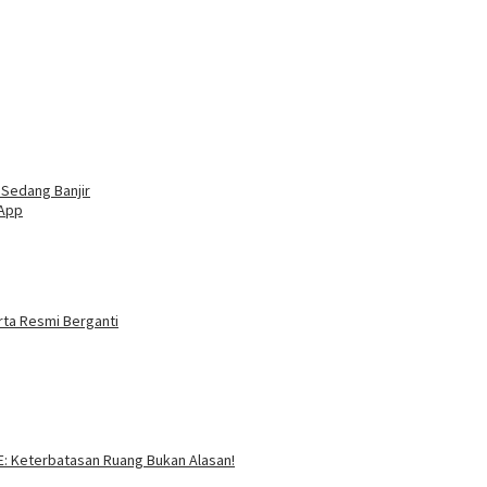
Sedang Banjir
sApp
rta Resmi Berganti
SE: Keterbatasan Ruang Bukan Alasan!