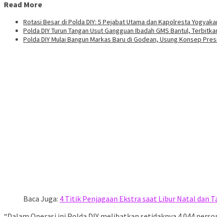
Read More
Rotasi Besar di Polda DIY: 5 Pejabat Utama dan Kapolresta Yogyaka
Polda DIY Turun Tangan Usut Gangguan Ibadah GMS Bantul, Terbitka
Polda DIY Mulai Bangun Markas Baru di Godean, Usung Konsep Presi
Baca Juga:
4 Titik Penjagaan Ekstra saat Libur Natal dan T
“Dalam Operasi ini Polda DIY melibatkan setidaknya 4.044 person