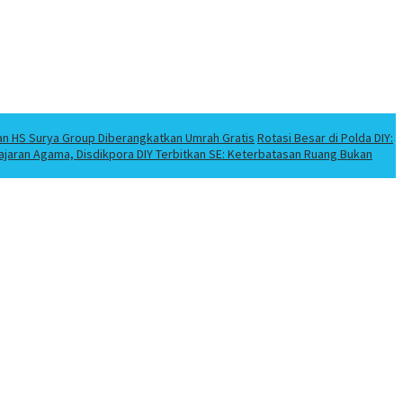
an HS Surya Group Diberangkatkan Umrah Gratis
Rotasi Besar di Polda DIY:
elajaran Agama, Disdikpora DIY Terbitkan SE: Keterbatasan Ruang Bukan