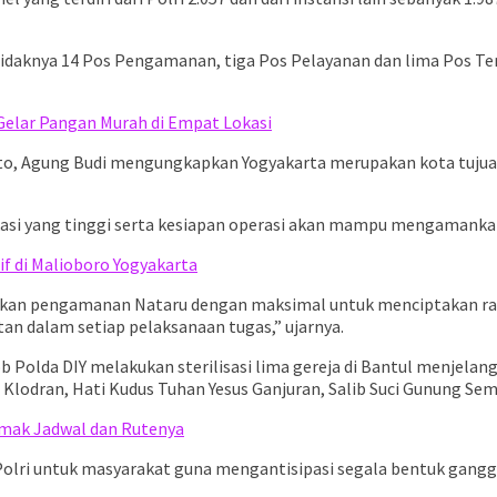
etidaknya 14 Pos Pengamanan, tiga Pos Pelayanan dan lima Pos T
Gelar Pangan Murah di Empat Lokasi
oto, Agung Budi mengungkapkan Yogyakarta merupakan kota tujua
i yang tinggi serta kesiapan operasi akan mampu mengamankan pe
if di Malioboro Yogyakarta
nakan pengamanan Nataru dengan maksimal untuk menciptakan ras
n dalam setiap pelaksanaan tugas,” ujarnya.
olda DIY melakukan sterilisasi lima gereja di Bantul menjelang 
 Klodran, Hati Kudus Tuhan Yesus Ganjuran, Salib Suci Gunung Se
imak Jadwal dan Rutenya
a Polri untuk masyarakat guna mengantisipasi segala bentuk gang