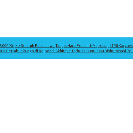
2.000/Kg ke Seluruh Pulau Jawa
Tangis Haru Pecah di Magelang! 156 Karyaw
us Bertabur Bunga di Rejodadi Akhirnya Terkuak
Buntut Isu Diskriminasi P