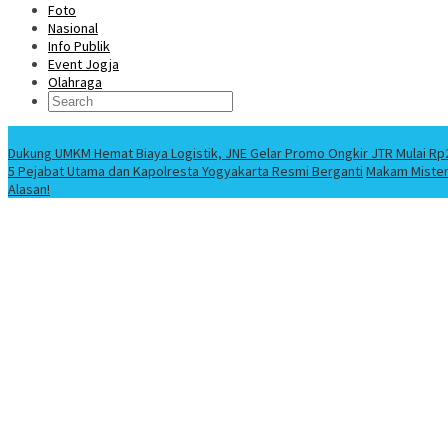
Foto
Nasional
Info Publik
Event Jogja
Olahraga
Berita Terbaru
Dukung UMKM Hemat Biaya Logistik, JNE Gelar Promo Ongkir JTR Mulai Rp
5 Pejabat Utama dan Kapolresta Yogyakarta Resmi Berganti
Makam Misteri
Alasan!