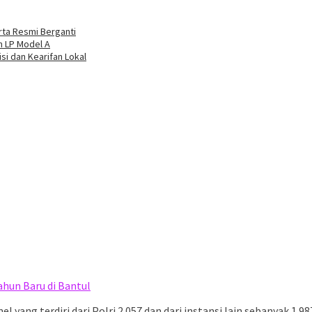
rta Resmi Berganti
n LP Model A
si dan Kearifan Lokal
ahun Baru di Bantul
el yang terdiri dari Polri 2.057 dan dari instansi lain sebanyak