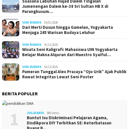
Suasana Labuhan Hajad Dalem Tingalan
Jumenengan Dalem ke-38 Sri Sultan HB X di
Parangkusum…
SENI BUDAYA
19/01/2026
Dari Merti Dusun hingga Gamelan, Yogyakarta
Menjaga 245 Warisan Budaya Leluhur
SENI BUDAYA
31/12/2025
Wisata Seni Kaligrafi: Mahasiswa UIN Yogyakarta
Belajar Makna Alquran dari Maestro Syaiful…
SENI BUDAYA
16/12/2025
Pameran Tunggal Alex Pracaya “Ojo Urik” Ajak Publik
Rawat Integritas Lewat Seni Poster
BERITA POPULER
1
JOGJA RAYA
360 views
Buntut Isu Diskriminasi Pelajaran Agama,
Disdikpora DIY Terbitkan SE: Keterbatasan
Ruang B…