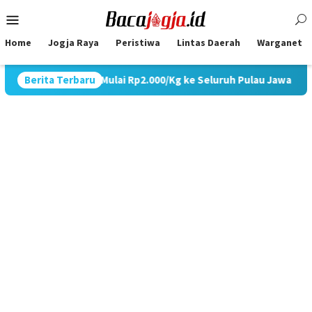
Skip
Mobile
to
Menu
content
Home
Jogja Raya
Peristiwa
Lintas Daerah
Warganet
r JTR Mulai Rp2.000/Kg ke Seluruh Pulau Jawa
Berita Terbaru
Tangis Ha