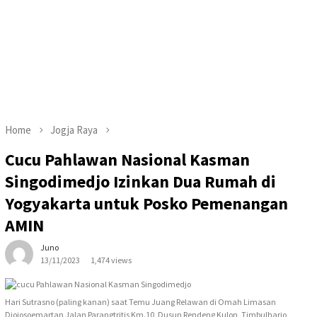
Home
Jogja Raya
Cucu Pahlawan Nasional Kasman
Singodimedjo Izinkan Dua Rumah di
Yogyakarta untuk Posko Pemenangan
AMIN
Juno
13/11/2023
1,474 views
Hari Sutrasno (paling kanan) saat Temu Juang Relawan di Omah Limasan
Djojosoemartan Jalan Parangtritis Km.10, Dusun Rendeng Kulon, Timbulharjo,