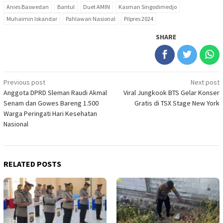
Anies Baswedan
Bantul
Duet AMIN
Kasman Singodimedjo
Muhaimin Iskandar
Pahlawan Nasional
Pilpres 2024
SHARE
Post
Previous post
Next post
Anggota DPRD Sleman Raudi Akmal
Viral Jungkook BTS Gelar Konser
navigation
Senam dan Gowes Bareng 1.500
Gratis di TSX Stage New York
Warga Peringati Hari Kesehatan
Nasional
RELATED POSTS