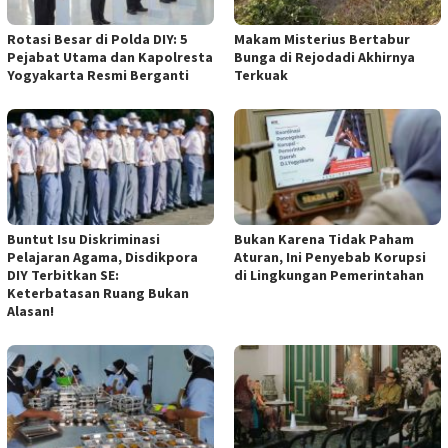
Rotasi Besar di Polda DIY: 5
Makam Misterius Bertabur
Pejabat Utama dan Kapolresta
Bunga di Rejodadi Akhirnya
Yogyakarta Resmi Berganti
Terkuak
Buntut Isu Diskriminasi
Bukan Karena Tidak Paham
Pelajaran Agama, Disdikpora
Aturan, Ini Penyebab Korupsi
DIY Terbitkan SE:
di Lingkungan Pemerintahan
Keterbatasan Ruang Bukan
Alasan!