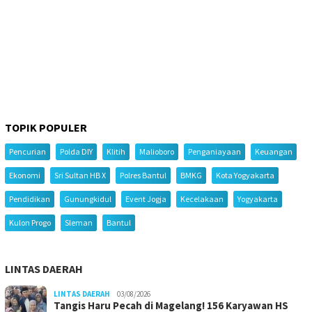
TOPIK POPULER
Pencurian
Polda DIY
Klitih
Malioboro
Penganiayaan
Keuangan
Ekonomi
Sri Sultan HB X
Polres Bantul
BMKG
Kota Yogyakarta
Pendidikan
Gunungkidul
Event Jogja
Kecelakaan
Yogyakarta
Kulon Progo
Sleman
Bantul
LINTAS DAERAH
LINTAS DAERAH
03/08/2026
Tangis Haru Pecah di Magelang! 156 Karyawan HS