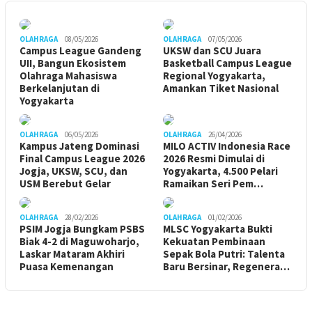
OLAHRAGA
08/05/2026
OLAHRAGA
07/05/2026
Campus League Gandeng
UKSW dan SCU Juara
UII, Bangun Ekosistem
Basketball Campus League
Olahraga Mahasiswa
Regional Yogyakarta,
Berkelanjutan di
Amankan Tiket Nasional
Yogyakarta
OLAHRAGA
06/05/2026
OLAHRAGA
26/04/2026
Kampus Jateng Dominasi
MILO ACTIV Indonesia Race
Final Campus League 2026
2026 Resmi Dimulai di
Jogja, UKSW, SCU, dan
Yogyakarta, 4.500 Pelari
USM Berebut Gelar
Ramaikan Seri Pem…
OLAHRAGA
28/02/2026
OLAHRAGA
01/02/2026
PSIM Jogja Bungkam PSBS
MLSC Yogyakarta Bukti
Biak 4-2 di Maguwoharjo,
Kekuatan Pembinaan
Laskar Mataram Akhiri
Sepak Bola Putri: Talenta
Puasa Kemenangan
Baru Bersinar, Regenera…