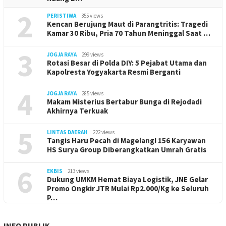
2
PERISTIWA
355 views
Kencan Berujung Maut di Parangtritis: Tragedi
Kamar 30 Ribu, Pria 70 Tahun Meninggal Saat …
3
JOGJA RAYA
299 views
Rotasi Besar di Polda DIY: 5 Pejabat Utama dan
Kapolresta Yogyakarta Resmi Berganti
4
JOGJA RAYA
285 views
Makam Misterius Bertabur Bunga di Rejodadi
Akhirnya Terkuak
5
LINTAS DAERAH
222 views
Tangis Haru Pecah di Magelang! 156 Karyawan
HS Surya Group Diberangkatkan Umrah Gratis
6
EKBIS
213 views
Dukung UMKM Hemat Biaya Logistik, JNE Gelar
Promo Ongkir JTR Mulai Rp2.000/Kg ke Seluruh
P…
INFO PUBLIK