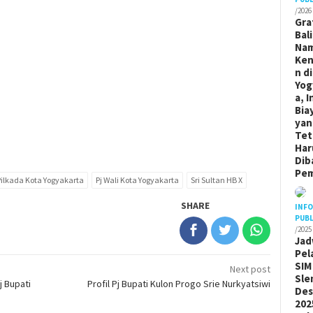
/2026
Gra
Bal
Na
Ken
n di
Yog
a, I
Bia
yan
Tet
Har
Dib
Pem
Pilkada Kota Yogyakarta
Pj Wali Kota Yogyakarta
Sri Sultan HB X
SHARE
INF
PUBL
/2025
Jad
Pel
SIM
Next post
Sle
j Bupati
Profil Pj Bupati Kulon Progo Srie Nurkyatsiwi
De
202