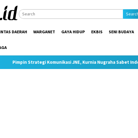
Searc
INTAS DAERAH
WARGANET
GAYA HIDUP
EKBIS
SENI BUDAYA
AGA
egi Komunikasi JNE, Kurnia Nugraha Sabet Indonesia Public Rela