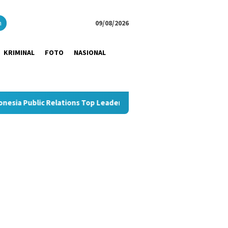
close
h
09/08/2026
KRIMINAL
FOTO
NASIONAL
tions Top Leader 2026
Dukung UMKM Hemat Biaya Logistik,