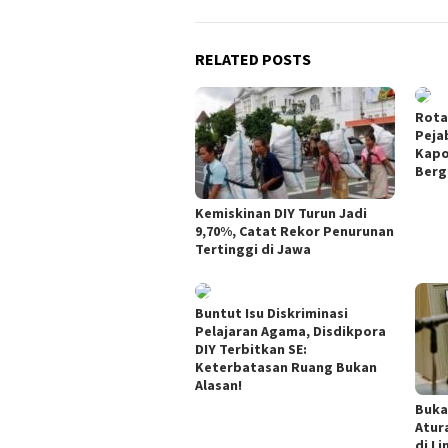
RELATED POSTS
Rotas
Peja
Kapo
Berg
Kemiskinan DIY Turun Jadi
9,70%, Catat Rekor Penurunan
Tertinggi di Jawa
Buntut Isu Diskriminasi
Pelajaran Agama, Disdikpora
DIY Terbitkan SE:
Keterbatasan Ruang Bukan
Alasan!
Buka
Atur
di L