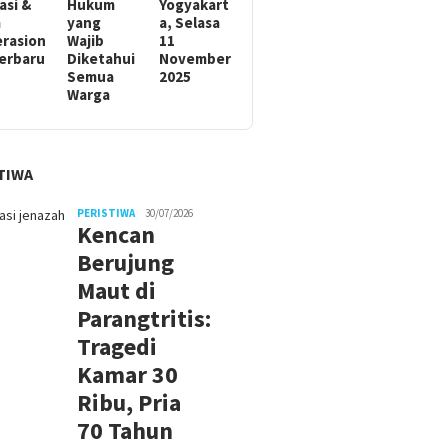
asi &
Hukum
Yogyakart
m
yang
a, Selasa
rasion
Wajib
11
Terbaru
Diketahui
November
Semua
2025
Warga
TIWA
PERISTIWA
30/07/2026
Kencan
Berujung
Maut di
Parangtritis:
Tragedi
Kamar 30
Ribu, Pria
70 Tahun