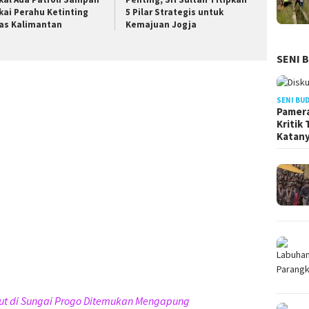
kai Perahu Ketinting
5 Pilar Strategis untuk
as Kalimantan
Kemajuan Jogja
SENI 
SENI BU
Pamera
Kritik
Katan
t di Sungai Progo Ditemukan Mengapung