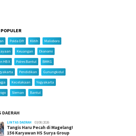
 POPULER
ian
Polda DIY
Klitih
Malioboro
iayaan
Keuangan
Ekonomi
an HB X
Polres Bantul
BMKG
gyakarta
Pendidikan
Gunungkidul
ogja
Kecelakaan
Yogyakarta
rogo
Sleman
Bantul
S DAERAH
LINTAS DAERAH
03/08/2026
Tangis Haru Pecah di Magelang!
156 Karyawan HS Surya Group