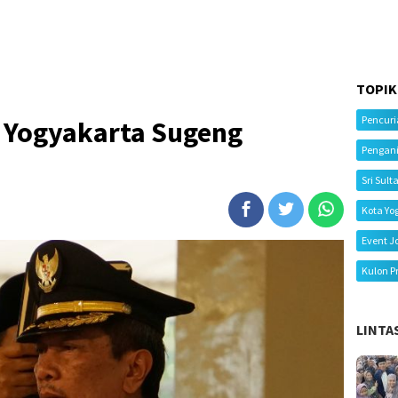
TOPIK
Pencur
ta Yogyakarta Sugeng
Pengan
Sri Sult
Kota Yo
Event J
Kulon P
LINTA