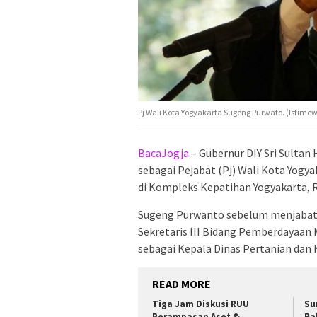
Pj Wali Kota Yogyakarta Sugeng Purwato. (Istime
BacaJogja
– Gubernur DIY Sri Sulta
sebagai Pejabat (Pj) Wali Kota Yogy
di Kompleks Kepatihan Yogyakarta, R
Sugeng Purwanto sebelum menjabat P
Sekretaris III Bidang Pemberdayaan 
sebagai Kepala Dinas Pertanian dan
READ MORE
Tiga Jam Diskusi RUU
Su
Perampasan Aset &
Ba