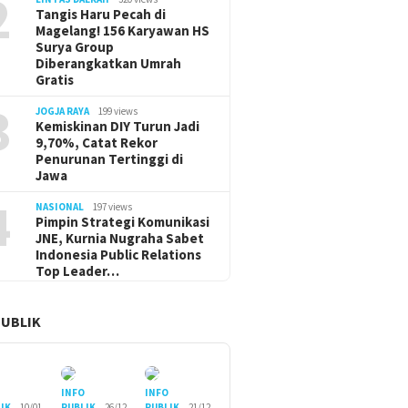
2
Tangis Haru Pecah di
Magelang! 156 Karyawan HS
Surya Group
Diberangkatkan Umrah
Gratis
3
JOGJA RAYA
199 views
Kemiskinan DIY Turun Jadi
9,70%, Catat Rekor
Penurunan Tertinggi di
Jawa
4
NASIONAL
197 views
Pimpin Strategi Komunikasi
JNE, Kurnia Nugraha Sabet
Indonesia Public Relations
Top Leader…
PUBLIK
O
INFO
INFO
IK
10/01
PUBLIK
26/12
PUBLIK
21/12