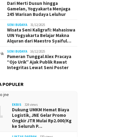
Dari Merti Dusun hingga
Gamelan, Yogyakarta Menjaga
245 Warisan Budaya Leluhur
SENI BUDAYA
31/12/2025
Wisata Seni Kaligrafi: Mahasiswa
UIN Yogyakarta Belajar Makna
Alquran dari Maestro Syaiful…
SENI BUDAYA
16/12/2025
Pameran Tunggal Alex Pracaya
“Ojo Urik” Ajak Publik Rawat
Integritas Lewat Seni Poster
A POPULER
1
EKBIS
324 views
Dukung UMKM Hemat Biaya
Logistik, JNE Gelar Promo
Ongkir JTR Mulai Rp2.000/Kg
ke Seluruh P…
LINTAS DAERAH
320 views