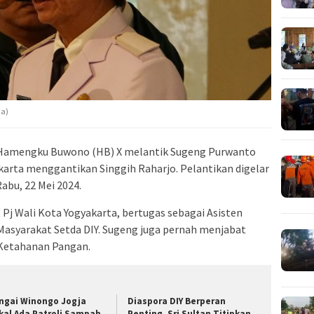
wa)
n Hamengku Buwono (HB) X melantik Sugeng Purwanto
akarta menggantikan Singgih Raharjo. Pelantikan digelar
abu, 22 Mei 2024.
j Wali Kota Yogyakarta, bertugas sebagai Asisten
Masyarakat Setda DIY. Sugeng juga pernah menjabat
 Ketahanan Pangan.
ngai Winongo Jogja
Diaspora DIY Berperan
kal Ada Patroli Sampah
Penting, Sri Sultan Titipkan