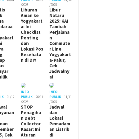
/2025
/2025
tis
Liburan
Libur
ik
Aman ke
Nataru
ma
Yogyakart
2025: KAI
daraa
a: Ini
Tambah
Checklist
Perjalana
yakart
Penting
n
ni
dan
Commute
ya
Lokasi Pos
r Line
g
Kesehata
Yogyakart
ap
n di DIY
a-Palur,
us
Cek
ayar
Jadwalny
ilik
a!
O
INFO
INFO
IK
01/12
PUBLIK
26/11
PUBLIK
11/11
/2025
/2025
wal
STOP
Jadwal
ayanan
Penagiha
dan
n Debt
Lokasi
man
Collector
Pemadam
sember
Kasar: Ini
an Listrik
5, Cek
Aturan
di