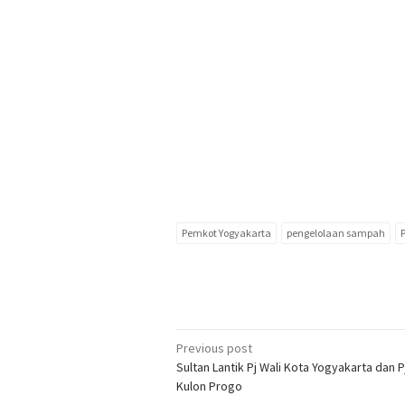
Pemkot Yogyakarta
pengelolaan sampah
Post
Previous post
Sultan Lantik Pj Wali Kota Yogyakarta dan P
navigation
Kulon Progo