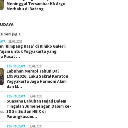
Meninggal Tersambar KA Argo
Merbabu di Batang
BUDAYA
DAYA
21/06/2026
n ‘Rimpang Rasa’ di Kiniko Galeri:
 Tajam untuk Yogyakarta yang
ya Pusat …
SENI BUDAYA
20/01/2026
Labuhan Merapi Tahun Dal
1959/2026, Laku Sakral Keraton
Yogyakarta Jaga Harmoni Alam
dan M…
SENI BUDAYA
19/01/2026
Suasana Labuhan Hajad Dalem
Tingalan Jumenengan Dalem ke-
38 Sri Sultan HB X di
Parangkusum…
SENI BUDAYA
19/01/2026