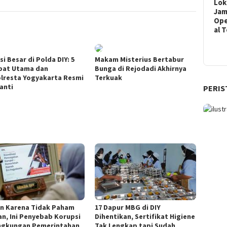
Lok
Ja
Ope
al 
i Besar di Polda DIY: 5
Makam Misterius Bertabur
bat Utama dan
Bunga di Rejodadi Akhirnya
lresta Yogyakarta Resmi
Terkuak
anti
PERIS
n Karena Tidak Paham
17 Dapur MBG di DIY
an, Ini Penyebab Korupsi
Dihentikan, Sertifikat Higiene
ingkungan Pemerintahan
Tak Lengkap tapi Sudah