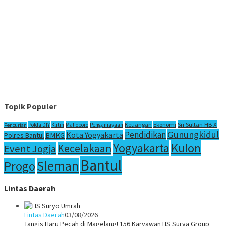
Topik Populer
Sri Sultan HB X
Keuangan
Ekonomi
Polda DIY
Klitih
Malioboro
Penganiayaan
Pencurian
Gunungkidul
Pendidikan
Kota Yogyakarta
Polres Bantul
BMKG
Yogyakarta
Kulon
Kecelakaan
Event Jogja
Bantul
Sleman
Progo
Lintas Daerah
Lintas Daerah
03/08/2026
Tangis Haru Pecah di Magelang! 156 Karyawan HS Surya Group