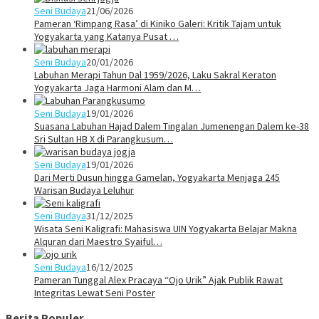
Seni Budaya
21/06/2026
Pameran ‘Rimpang Rasa’ di Kiniko Galeri: Kritik Tajam untuk
Yogyakarta yang Katanya Pusat …
Seni Budaya
20/01/2026
Labuhan Merapi Tahun Dal 1959/2026, Laku Sakral Keraton
Yogyakarta Jaga Harmoni Alam dan M…
Seni Budaya
19/01/2026
Suasana Labuhan Hajad Dalem Tingalan Jumenengan Dalem ke-38
Sri Sultan HB X di Parangkusum…
Seni Budaya
19/01/2026
Dari Merti Dusun hingga Gamelan, Yogyakarta Menjaga 245
Warisan Budaya Leluhur
Seni Budaya
31/12/2025
Wisata Seni Kaligrafi: Mahasiswa UIN Yogyakarta Belajar Makna
Alquran dari Maestro Syaiful…
Seni Budaya
16/12/2025
Pameran Tunggal Alex Pracaya “Ojo Urik” Ajak Publik Rawat
Integritas Lewat Seni Poster
Berita Populer