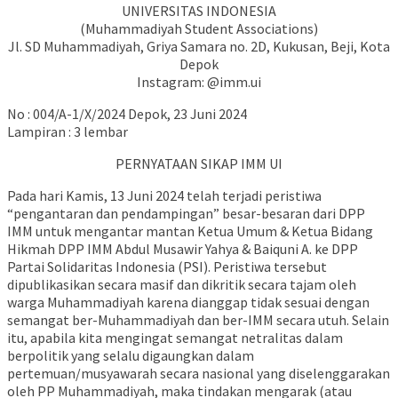
UNIVERSITAS INDONESIA
(Muhammadiyah Student Associations)
Jl. SD Muhammadiyah, Griya Samara no. 2D, Kukusan, Beji, Kota
Depok
Instagram: @imm.ui
No : 004/A-1/X/2024 Depok, 23 Juni 2024
Lampiran : 3 lembar
PERNYATAAN SIKAP IMM UI
Pada hari Kamis, 13 Juni 2024 telah terjadi peristiwa
“pengantaran dan pendampingan” besar-besaran dari DPP
IMM untuk mengantar mantan Ketua Umum & Ketua Bidang
Hikmah DPP IMM Abdul Musawir Yahya & Baiquni A. ke DPP
Partai Solidaritas Indonesia (PSI). Peristiwa tersebut
dipublikasikan secara masif dan dikritik secara tajam oleh
warga Muhammadiyah karena dianggap tidak sesuai dengan
semangat ber-Muhammadiyah dan ber-IMM secara utuh. Selain
itu, apabila kita mengingat semangat netralitas dalam
berpolitik yang selalu digaungkan dalam
pertemuan/musyawarah secara nasional yang diselenggarakan
oleh PP Muhammadiyah, maka tindakan mengarak (atau