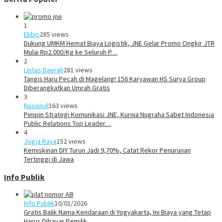
1
Ekbis
285 views
Dukung UMKM Hemat Biaya Logistik, JNE Gelar Promo Ongkir JTR
Mulai Rp2.000/Kg ke Seluruh P…
2
Lintas Daerah
281 views
Tangis Haru Pecah di Magelang! 156 Karyawan HS Surya Group
Diberangkatkan Umrah Gratis
3
Nasional
163 views
Pimpin Strategi Komunikasi JNE, Kurnia Nugraha Sabet Indonesia
Public Relations Top Leader…
4
Jogja Raya
152 views
Kemiskinan DIY Turun Jadi 9,70%, Catat Rekor Penurunan
Tertinggi di Jawa
Info Publik
Info Publik
10/01/2026
Gratis Balik Nama Kendaraan di Yogyakarta, Ini Biaya yang Tetap
Harus Dibayar Pemilik