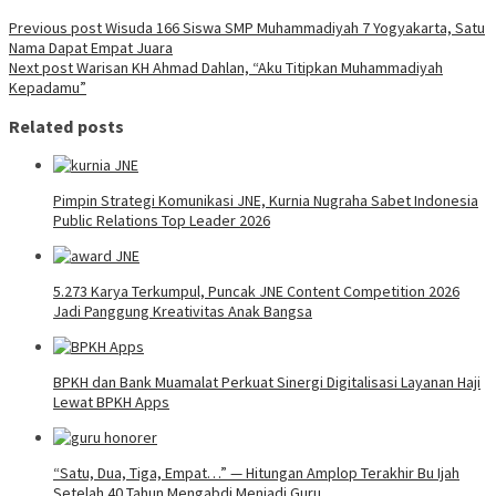
Previous post
Wisuda 166 Siswa SMP Muhammadiyah 7 Yogyakarta, Satu
Nama Dapat Empat Juara
Next post
Warisan KH Ahmad Dahlan, “Aku Titipkan Muhammadiyah
Kepadamu”
Related posts
Pimpin Strategi Komunikasi JNE, Kurnia Nugraha Sabet Indonesia
Public Relations Top Leader 2026
5.273 Karya Terkumpul, Puncak JNE Content Competition 2026
Jadi Panggung Kreativitas Anak Bangsa
BPKH dan Bank Muamalat Perkuat Sinergi Digitalisasi Layanan Haji
Lewat BPKH Apps
“Satu, Dua, Tiga, Empat…” — Hitungan Amplop Terakhir Bu Ijah
Setelah 40 Tahun Mengabdi Menjadi Guru