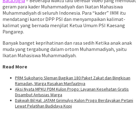
BacaJogja
– Beberapa waktu lalu beredar video yang membuat
geram para kader Muhammadiyah dan Ikatan Mahasiswa
Muhammadiyah di seluruh Indonesia. Para “kader” IMM itu
mendatangi kantor DPP PSI dan menyampaikan kalimat-
kalimat yang bernada menjilat Ketua Umum PSI Kaesang
Pangarep.
Banyak banget keprihatinan dan rasa sedih Ketika anak anak
muda yang tergabung dalam ortom Muhammadiyah, yaitu
Ikatan Mahasiswa Muhammadiyah.
Read More
PRM Sukoharjo Sleman Bagikan 180 Paket Zakat dan Bingkisan
Ramadan, Warga Rasakan Manfaatnya
Aksi Nyata MPKU PDM Kulon Progo: Layanan Kesehatan Gratis
Disambut Antusias Warga
Dakwah Bil Hal: JATAM Girimulyo Kulon Progo Berdayakan Petani
Lewat Pelatihan Budidaya Kopi