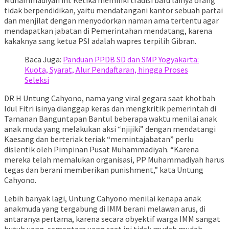
tidak berpendidikan, yaitu mendatangani kantor sebuah partai
dan menjilat dengan menyodorkan naman ama tertentu agar
mendapatkan jabatan di Pemerintahan mendatang, karena
kakaknya sang ketua PSI adalah wapres terpilih Gibran.
Baca Juga:
Panduan PPDB SD dan SMP Yogyakarta:
Kuota, Syarat, Alur Pendaftaran, hingga Proses
Seleksi
DR H Untung Cahyono, nama yang viral gegara saat khotbah
Idul Fitri isinya dianggap keras dan mengkritik pemerintah di
Tamanan Banguntapan Bantul beberapa waktu menilai anak
anak muda yang melakukan aksi “njijiki” dengan mendatangi
Kaesang dan berteriak teriak “memintajabatan” perlu
dislentik oleh Pimpinan Pusat Muhammadiyah. “Karena
mereka telah memalukan organisasi, PP Muhammadiyah harus
tegas dan berani memberikan punishment,” kata Untung
Cahyono.
Lebih banyak lagi, Untung Cahyono menilai kenapa anak
anakmuda yang tergabung di IMM berani melawan arus, di
antaranya pertama, karena secara obyektif warga IMM sangat
butuh uang, sementara uang saat ini tidak mudah mudah