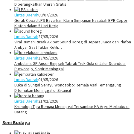
Diberangkatkan Umrah Gratis
Lintas Daerah
09/07/2026
Gerak Cepat! LPS Bayarkan Klaim Simpanan Nasabah BPR Ceper
Klaten dalam 5 Hari Kerja
Lintas Daerah
27/05/2026
Viral Rumah Rusak Akibat Sound Horeg di Jepara, Kaca dan Plafon
Ambyar Saat Takbir Kelili…
Lintas Daerah
13/05/2026
Ambulans GP Ansor Ringsek Tabrak Truk Gula di Jalur Deandels
Purworejo, Sopir Meninggal
Lintas Daerah
01/05/2026
Duka di Sungai Serayu Wonosobo: Remaja Asal Temanggung
Ditemukan Meninggal di Sikancil
Lintas Daerah
21/02/2026
Kronologi Tiga Remaja Meninggal Tersambar KA Argo Merbabu di
Batang
Seni Budaya