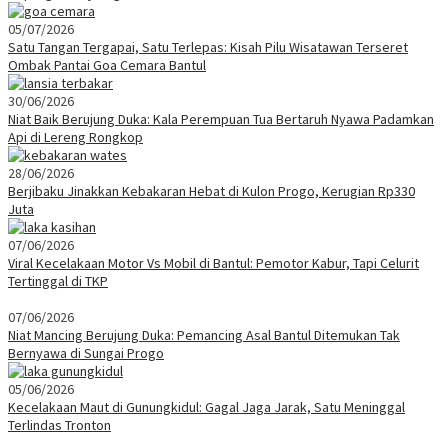
05/07/2026
Satu Tangan Tergapai, Satu Terlepas: Kisah Pilu Wisatawan Terseret
Ombak Pantai Goa Cemara Bantul
30/06/2026
Niat Baik Berujung Duka: Kala Perempuan Tua Bertaruh Nyawa Padamkan
Api di Lereng Rongkop
28/06/2026
Berjibaku Jinakkan Kebakaran Hebat di Kulon Progo, Kerugian Rp330
Juta
07/06/2026
Viral Kecelakaan Motor Vs Mobil di Bantul: Pemotor Kabur, Tapi Celurit
Tertinggal di TKP
07/06/2026
Niat Mancing Berujung Duka: Pemancing Asal Bantul Ditemukan Tak
Bernyawa di Sungai Progo
05/06/2026
Kecelakaan Maut di Gunungkidul: Gagal Jaga Jarak, Satu Meninggal
Terlindas Tronton