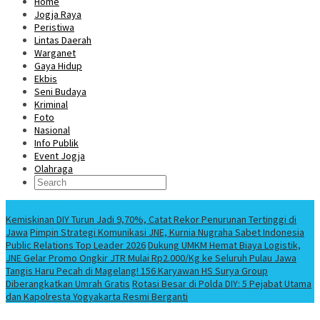
Home
Jogja Raya
Peristiwa
Lintas Daerah
Warganet
Gaya Hidup
Ekbis
Seni Budaya
Kriminal
Foto
Nasional
Info Publik
Event Jogja
Olahraga
Berita Terbaru
Kemiskinan DIY Turun Jadi 9,70%, Catat Rekor Penurunan Tertinggi di
Jawa
Pimpin Strategi Komunikasi JNE, Kurnia Nugraha Sabet Indonesia
Public Relations Top Leader 2026
Dukung UMKM Hemat Biaya Logistik,
JNE Gelar Promo Ongkir JTR Mulai Rp2.000/Kg ke Seluruh Pulau Jawa
Tangis Haru Pecah di Magelang! 156 Karyawan HS Surya Group
Diberangkatkan Umrah Gratis
Rotasi Besar di Polda DIY: 5 Pejabat Utama
dan Kapolresta Yogyakarta Resmi Berganti