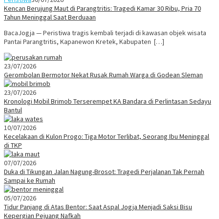
Kencan Berujung Maut di Parangtritis: Tragedi Kamar 30 Ribu, Pria 70
Tahun Meninggal Saat Berduaan
BacaJogja — Peristiwa tragis kembali terjadi di kawasan objek wisata
Pantai Parangtritis, Kapanewon Kretek, Kabupaten […]
23/07/2026
Gerombolan Bermotor Nekat Rusak Rumah Warga di Godean Sleman
23/07/2026
Kronologi Mobil Brimob Terserempet KA Bandara di Perlintasan Sedayu
Bantul
10/07/2026
Kecelakaan di Kulon Progo: Tiga Motor Terlibat, Seorang Ibu Meninggal
di TKP
07/07/2026
Duka di Tikungan Jalan Nagung-Brosot: Tragedi Perjalanan Tak Pernah
Sampai ke Rumah
05/07/2026
Tidur Panjang di Atas Bentor: Saat Aspal Jogja Menjadi Saksi Bisu
Kepergian Pejuang Nafkah