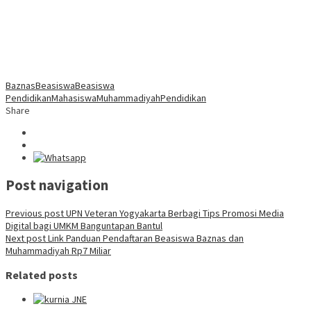
Baznas
Beasiswa
Beasiswa
Pendidikan
Mahasiswa
Muhammadiyah
Pendidikan
Share
Post navigation
Previous post
UPN Veteran Yogyakarta Berbagi Tips Promosi Media
Digital bagi UMKM Banguntapan Bantul
Next post
Link Panduan Pendaftaran Beasiswa Baznas dan
Muhammadiyah Rp7 Miliar
Related posts