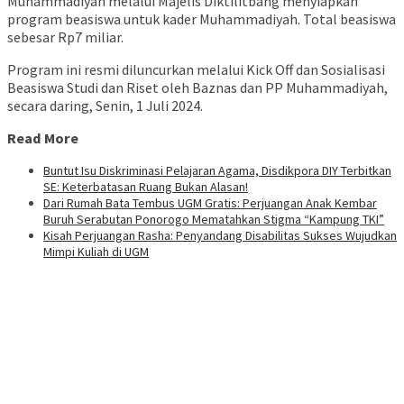
Muhammadiyah melalui Majelis Diktilitbang menyiapkan
program beasiswa untuk kader Muhammadiyah. Total beasiswa
sebesar Rp7 miliar.
Program ini resmi diluncurkan melalui Kick Off dan Sosialisasi
Beasiswa Studi dan Riset oleh Baznas dan PP Muhammadiyah,
secara daring, Senin, 1 Juli 2024.
Read More
Buntut Isu Diskriminasi Pelajaran Agama, Disdikpora DIY Terbitkan
SE: Keterbatasan Ruang Bukan Alasan!
Dari Rumah Bata Tembus UGM Gratis: Perjuangan Anak Kembar
Buruh Serabutan Ponorogo Mematahkan Stigma “Kampung TKI”
Kisah Perjuangan Rasha: Penyandang Disabilitas Sukses Wujudkan
Mimpi Kuliah di UGM