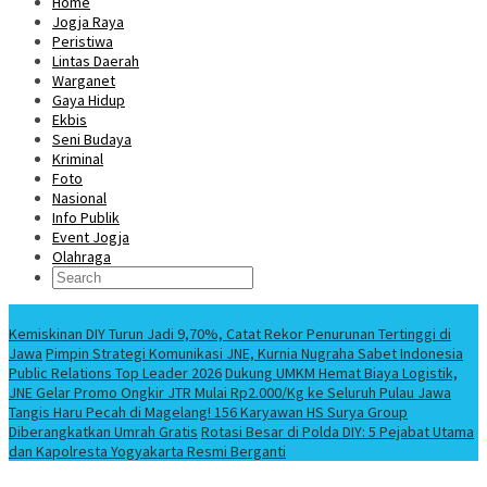
Home
Jogja Raya
Peristiwa
Lintas Daerah
Warganet
Gaya Hidup
Ekbis
Seni Budaya
Kriminal
Foto
Nasional
Info Publik
Event Jogja
Olahraga
Berita Terbaru
Kemiskinan DIY Turun Jadi 9,70%, Catat Rekor Penurunan Tertinggi di
Jawa
Pimpin Strategi Komunikasi JNE, Kurnia Nugraha Sabet Indonesia
Public Relations Top Leader 2026
Dukung UMKM Hemat Biaya Logistik,
JNE Gelar Promo Ongkir JTR Mulai Rp2.000/Kg ke Seluruh Pulau Jawa
Tangis Haru Pecah di Magelang! 156 Karyawan HS Surya Group
Diberangkatkan Umrah Gratis
Rotasi Besar di Polda DIY: 5 Pejabat Utama
dan Kapolresta Yogyakarta Resmi Berganti