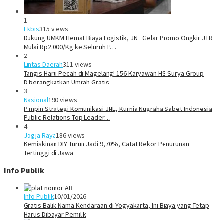
1
Ekbis
315 views
Dukung UMKM Hemat Biaya Logistik, JNE Gelar Promo Ongkir JTR
Mulai Rp2.000/Kg ke Seluruh P…
2
Lintas Daerah
311 views
Tangis Haru Pecah di Magelang! 156 Karyawan HS Surya Group
Diberangkatkan Umrah Gratis
3
Nasional
190 views
Pimpin Strategi Komunikasi JNE, Kurnia Nugraha Sabet Indonesia
Public Relations Top Leader…
4
Jogja Raya
186 views
Kemiskinan DIY Turun Jadi 9,70%, Catat Rekor Penurunan
Tertinggi di Jawa
Info Publik
Info Publik
10/01/2026
Gratis Balik Nama Kendaraan di Yogyakarta, Ini Biaya yang Tetap
Harus Dibayar Pemilik