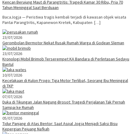
Kencan Berujung Maut di Parangtritis: Tragedi Kamar 30 Ribu, Pria 70
Tahun Meninggal Saat Berduaan
BacaJogja — Peristiwa tragis kembali terjadi di kawasan objek wisata
Pantai Parangtritis, Kapanewon Kretek, Kabupaten […]
23/07/2026
Gerombolan Bermotor Nekat Rusak Rumah Warga di Godean Sleman
23/07/2026
Kronologi Mobil Brimob Terserempet KA Bandara di Perlintasan Sedayu
Bantul
10/07/2026
Kecelakaan di Kulon Progo: Tiga Motor Terlibat, Seorang Ibu Meninggal
di TKP
07/07/2026
Duka di Tikungan Jalan Nagung-Brosot: Tragedi Perjalanan Tak Pernah
Sampai ke Rumah
05/07/2026
Tidur Panjang di Atas Bentor: Saat Aspal Jogja Menjadi Saksi Bisu
Kepergian Pejuang Nafkah