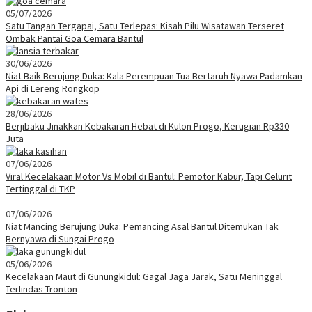
05/07/2026
Satu Tangan Tergapai, Satu Terlepas: Kisah Pilu Wisatawan Terseret
Ombak Pantai Goa Cemara Bantul
30/06/2026
Niat Baik Berujung Duka: Kala Perempuan Tua Bertaruh Nyawa Padamkan
Api di Lereng Rongkop
28/06/2026
Berjibaku Jinakkan Kebakaran Hebat di Kulon Progo, Kerugian Rp330
Juta
07/06/2026
Viral Kecelakaan Motor Vs Mobil di Bantul: Pemotor Kabur, Tapi Celurit
Tertinggal di TKP
07/06/2026
Niat Mancing Berujung Duka: Pemancing Asal Bantul Ditemukan Tak
Bernyawa di Sungai Progo
05/06/2026
Kecelakaan Maut di Gunungkidul: Gagal Jaga Jarak, Satu Meninggal
Terlindas Tronton