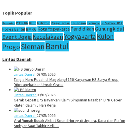
Topik Populer
Sri Sultan HB X
Keuangan
Ekonomi
Polda DIY
Klitih
Malioboro
Penganiayaan
Pencurian
Gunungkidul
Pendidikan
Kota Yogyakarta
Polres Bantul
BMKG
Yogyakarta
Kulon
Kecelakaan
Event Jogja
Bantul
Sleman
Progo
Lintas Daerah
Lintas Daerah
03/08/2026
Tangis Haru Pecah di Magelang! 156 Karyawan HS Surya Group
Diberangkatkan Umrah Gratis
Lintas Daerah
09/07/2026
Gerak Cepat! LPS Bayarkan Klaim Simpanan Nasabah BPR Ceper
Klaten dalam 5 Hari Kerja
Lintas Daerah
27/05/2026
Viral Rumah Rusak Akibat Sound Horeg di Jepara, Kaca dan Plafon
Ambyar Saat Takbir Kelili…