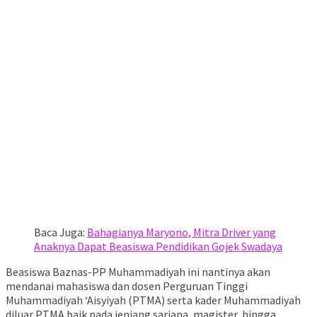
Baca Juga:
Bahagianya Maryono, Mitra Driver yang
Anaknya Dapat Beasiswa Pendidikan Gojek Swadaya
Beasiswa Baznas-PP Muhammadiyah ini nantinya akan
mendanai mahasiswa dan dosen Perguruan Tinggi
Muhammadiyah ‘Aisyiyah (PTMA) serta kader Muhammadiyah
diluar PTMA baik pada jenjang sarjana, magister, hingga