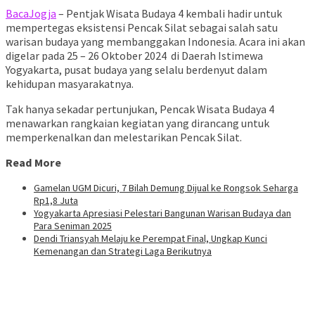
BacaJogja
– Pentjak Wisata Budaya 4 kembali hadir untuk
mempertegas eksistensi Pencak Silat sebagai salah satu
warisan budaya yang membanggakan Indonesia. Acara ini akan
digelar pada 25 – 26 Oktober 2024 di Daerah Istimewa
Yogyakarta, pusat budaya yang selalu berdenyut dalam
kehidupan masyarakatnya.
Tak hanya sekadar pertunjukan, Pencak Wisata Budaya 4
menawarkan rangkaian kegiatan yang dirancang untuk
memperkenalkan dan melestarikan Pencak Silat.
Read More
Gamelan UGM Dicuri, 7 Bilah Demung Dijual ke Rongsok Seharga
Rp1,8 Juta
Yogyakarta Apresiasi Pelestari Bangunan Warisan Budaya dan
Para Seniman 2025
Dendi Triansyah Melaju ke Perempat Final, Ungkap Kunci
Kemenangan dan Strategi Laga Berikutnya