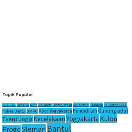
Topik Populer
Sri Sultan HB X
Keuangan
Ekonomi
Polda DIY
Klitih
Malioboro
Penganiayaan
Pencurian
Gunungkidul
Pendidikan
Kota Yogyakarta
Polres Bantul
BMKG
Yogyakarta
Kulon
Kecelakaan
Event Jogja
Bantul
Sleman
Progo