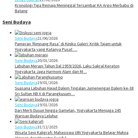
Kronologi Tiga Remaja Meninggal Tersambar KA Argo Merbabu di
Batang
Seni Budaya
Seni Budaya
21/06/2026
Pameran ‘Rimpang Rasa’ di Kiniko Galeri: Kritik Tajam untuk
Yogyakarta yang Katanya Pusat …
Seni Budaya
20/01/2026
Labuhan Merapi Tahun Dal 1959/2026, Laku Sakral Keraton
Yogyakarta Jaga Harmoni Alam dan M…
Seni Budaya
19/01/2026
Suasana Labuhan Hajad Dalem Tingalan Jumenengan Dalem ke-38
Sri Sultan HB X di Parangkusum…
Seni Budaya
19/01/2026
Dari Merti Dusun hingga Gamelan, Yogyakarta Menjaga 245
Warisan Budaya Leluhur
Seni Budaya
31/12/2025
Wisata Seni Kaligrafi: Mahasiswa UIN Yogyakarta Belajar Makna
Alquran dari Maestro Syaiful…