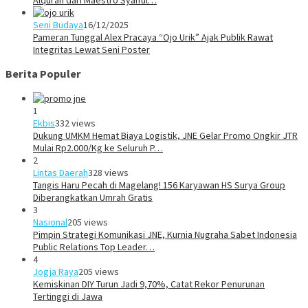
Seni Budaya
16/12/2025
Pameran Tunggal Alex Pracaya “Ojo Urik” Ajak Publik Rawat
Integritas Lewat Seni Poster
Berita Populer
1
Ekbis
332 views
Dukung UMKM Hemat Biaya Logistik, JNE Gelar Promo Ongkir JTR
Mulai Rp2.000/Kg ke Seluruh P…
2
Lintas Daerah
328 views
Tangis Haru Pecah di Magelang! 156 Karyawan HS Surya Group
Diberangkatkan Umrah Gratis
3
Nasional
205 views
Pimpin Strategi Komunikasi JNE, Kurnia Nugraha Sabet Indonesia
Public Relations Top Leader…
4
Jogja Raya
205 views
Kemiskinan DIY Turun Jadi 9,70%, Catat Rekor Penurunan
Tertinggi di Jawa