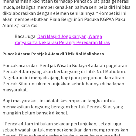
menanamkan kecintaan terhadap Pencak Silat pada generasi
muda, sekaligus memperkenalkan bahwa seni bela diri ini bisa
dikolaborasikan dengan elemen seni lainnya. “Kompetisi ini
akan memperebutkan Piala Bergilir Sri Paduka KGPAA Paku
Alam X,” kata Yosi.
Baca Juga:
Dari Masjid Jogokariyan, Warga
Yogyakarta Deklarasi Perangi Peredaran Miras
Puncak Acara: Pentjak 4 Jam di Titik Nol Malioboro
Puncak acara dari Pentjak Wisata Budaya 4 adalah pagelaran
Pencak 4 Jam yang akan berlangsung di Titik Nol Malioboro.
Pagelaran ini menjadi ajang bagi para perguruan dan aliran
Pencak Silat untuk menunjukkan kebolehannya di hadapan
masyarakat.
Bagi masyarakat, ini adalah kesempatan langka untuk
menyaksikan langsung beragam bentuk Pencak Silat yang
mungkin belum banyak dikenal.
“Pencak 4 Jam ini bukan sekadar pertunjukan, tetapi juga
sebuah wadah untuk memperkenalkan dan mempromosikan
Pencak Silat sebagai warisan budaya yang kaya akan nilai