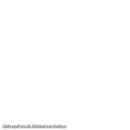
Olahraga
Pencak Silat
warisan budaya