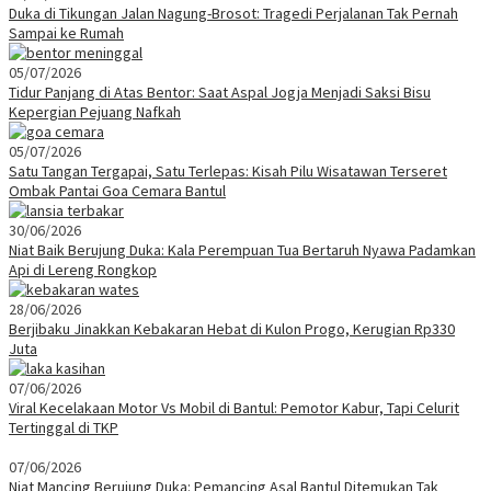
Duka di Tikungan Jalan Nagung-Brosot: Tragedi Perjalanan Tak Pernah
Sampai ke Rumah
05/07/2026
Tidur Panjang di Atas Bentor: Saat Aspal Jogja Menjadi Saksi Bisu
Kepergian Pejuang Nafkah
05/07/2026
Satu Tangan Tergapai, Satu Terlepas: Kisah Pilu Wisatawan Terseret
Ombak Pantai Goa Cemara Bantul
30/06/2026
Niat Baik Berujung Duka: Kala Perempuan Tua Bertaruh Nyawa Padamkan
Api di Lereng Rongkop
28/06/2026
Berjibaku Jinakkan Kebakaran Hebat di Kulon Progo, Kerugian Rp330
Juta
07/06/2026
Viral Kecelakaan Motor Vs Mobil di Bantul: Pemotor Kabur, Tapi Celurit
Tertinggal di TKP
07/06/2026
Niat Mancing Berujung Duka: Pemancing Asal Bantul Ditemukan Tak