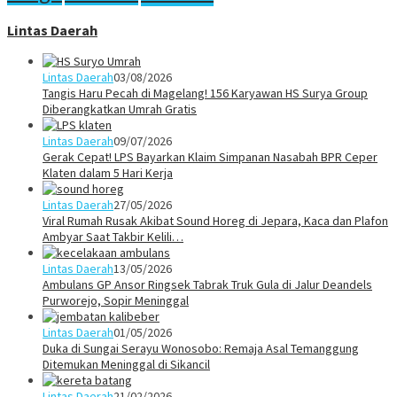
Lintas Daerah
Lintas Daerah
03/08/2026
Tangis Haru Pecah di Magelang! 156 Karyawan HS Surya Group
Diberangkatkan Umrah Gratis
Lintas Daerah
09/07/2026
Gerak Cepat! LPS Bayarkan Klaim Simpanan Nasabah BPR Ceper
Klaten dalam 5 Hari Kerja
Lintas Daerah
27/05/2026
Viral Rumah Rusak Akibat Sound Horeg di Jepara, Kaca dan Plafon
Ambyar Saat Takbir Kelili…
Lintas Daerah
13/05/2026
Ambulans GP Ansor Ringsek Tabrak Truk Gula di Jalur Deandels
Purworejo, Sopir Meninggal
Lintas Daerah
01/05/2026
Duka di Sungai Serayu Wonosobo: Remaja Asal Temanggung
Ditemukan Meninggal di Sikancil
Lintas Daerah
21/02/2026