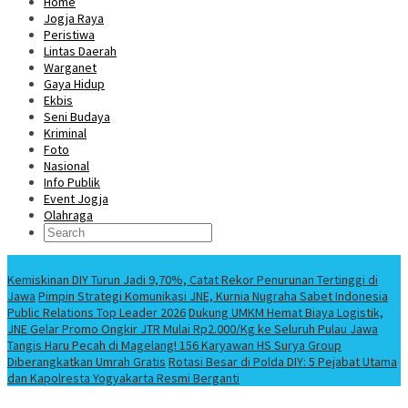
Home
Jogja Raya
Peristiwa
Lintas Daerah
Warganet
Gaya Hidup
Ekbis
Seni Budaya
Kriminal
Foto
Nasional
Info Publik
Event Jogja
Olahraga
Berita Terbaru
Kemiskinan DIY Turun Jadi 9,70%, Catat Rekor Penurunan Tertinggi di
Jawa
Pimpin Strategi Komunikasi JNE, Kurnia Nugraha Sabet Indonesia
Public Relations Top Leader 2026
Dukung UMKM Hemat Biaya Logistik,
JNE Gelar Promo Ongkir JTR Mulai Rp2.000/Kg ke Seluruh Pulau Jawa
Tangis Haru Pecah di Magelang! 156 Karyawan HS Surya Group
Diberangkatkan Umrah Gratis
Rotasi Besar di Polda DIY: 5 Pejabat Utama
dan Kapolresta Yogyakarta Resmi Berganti