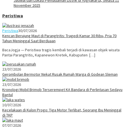
Jadwal dan Lokasi Pemadaman Listrik di Yogyakarta, Selasa 11
November 2025
Peristiwa
Peristiwa
30/07/2026
Kencan Berujung Maut di Parangtritis: Tragedi Kamar 30 Ribu, Pria 70
Tahun Meninggal Saat Berduaan
BacaJogja — Peristiwa tragis kembali terjadi di kawasan objek wisata
Pantai Parangtritis, Kapanewon Kretek, Kabupaten […]
23/07/2026
Gerombolan Bermotor Nekat Rusak Rumah Warga di Godean Sleman
23/07/2026
Kronologi Mobil Brimob Terserempet KA Bandara di Perlintasan Sedayu
Bantul
10/07/2026
Kecelakaan di Kulon Progo: Tiga Motor Terlibat, Seorang Ibu Meninggal
di TKP
07/07/2026