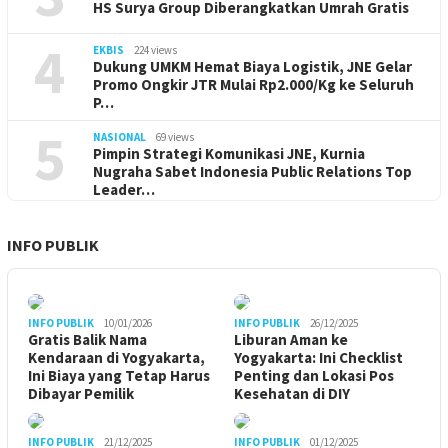
HS Surya Group Diberangkatkan Umrah Gratis
4
EKBIS
224 views
Dukung UMKM Hemat Biaya Logistik, JNE Gelar
Promo Ongkir JTR Mulai Rp2.000/Kg ke Seluruh
P…
5
NASIONAL
69 views
Pimpin Strategi Komunikasi JNE, Kurnia
Nugraha Sabet Indonesia Public Relations Top
Leader…
INFO PUBLIK
INFO PUBLIK
10/01/2026
INFO PUBLIK
26/12/2025
Gratis Balik Nama
Liburan Aman ke
Kendaraan di Yogyakarta,
Yogyakarta: Ini Checklist
Ini Biaya yang Tetap Harus
Penting dan Lokasi Pos
Dibayar Pemilik
Kesehatan di DIY
INFO PUBLIK
21/12/2025
INFO PUBLIK
01/12/2025