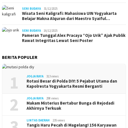
SENI BUDAYA
31/12/2025
Wisata Seni Kaligrafi: Mahasiswa UIN Yogyakarta
Belajar Makna Alquran dari Maestro Syaiful…
SENI BUDAYA
16/12/2025
Pameran Tunggal Alex Pracaya “Ojo Urik” Ajak Publik
Rawat Integritas Lewat Seni Poster
BERITA POPULER
1
JOGJA RAYA
313 views
Rotasi Besar di Polda DIY: 5 Pejabat Utama dan
Kapolresta Yogyakarta Resmi Berganti
2
JOGJA RAYA
298 views
Makam Misterius Bertabur Bunga di Rejodadi
Akhirnya Terkuak
3
LINTAS DAERAH
235 views
Tangis Haru Pecah di Magelang! 156 Karyawan