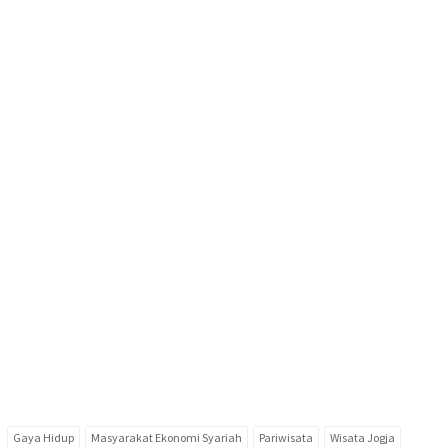
Gaya Hidup
Masyarakat Ekonomi Syariah
Pariwisata
Wisata Jogja