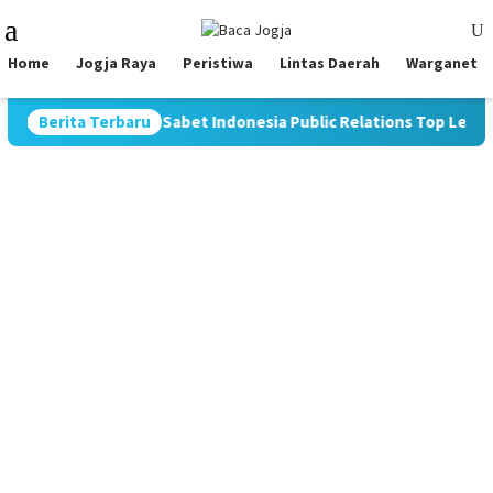
Skip
Mobile
to
Menu
content
Home
Jogja Raya
Peristiwa
Lintas Daerah
Warganet
ia Nugraha Sabet Indonesia Public Relations Top Leader 2026
Berita Terbaru