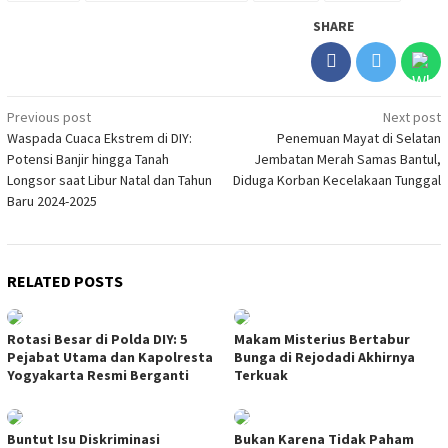
SHARE
Post
Previous post
Next post
Waspada Cuaca Ekstrem di DIY:
Penemuan Mayat di Selatan
navigation
Potensi Banjir hingga Tanah
Jembatan Merah Samas Bantul,
Longsor saat Libur Natal dan Tahun
Diduga Korban Kecelakaan Tunggal
Baru 2024-2025
RELATED POSTS
Rotasi Besar di Polda DIY: 5
Makam Misterius Bertabur
Pejabat Utama dan Kapolresta
Bunga di Rejodadi Akhirnya
Yogyakarta Resmi Berganti
Terkuak
Buntut Isu Diskriminasi
Bukan Karena Tidak Paham