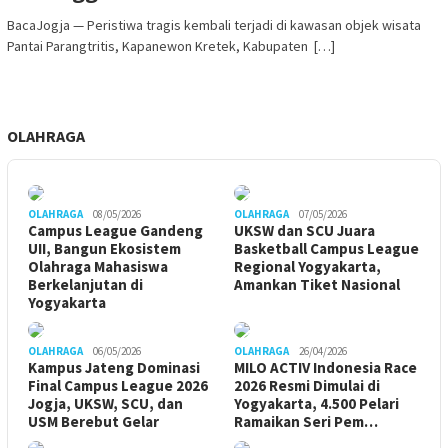
BacaJogja — Peristiwa tragis kembali terjadi di kawasan objek wisata
Pantai Parangtritis, Kapanewon Kretek, Kabupaten […]
OLAHRAGA
OLAHRAGA
08/05/2026
OLAHRAGA
07/05/2026
Campus League Gandeng
UKSW dan SCU Juara
UII, Bangun Ekosistem
Basketball Campus League
Olahraga Mahasiswa
Regional Yogyakarta,
Berkelanjutan di
Amankan Tiket Nasional
Yogyakarta
OLAHRAGA
06/05/2026
OLAHRAGA
26/04/2026
Kampus Jateng Dominasi
MILO ACTIV Indonesia Race
Final Campus League 2026
2026 Resmi Dimulai di
Jogja, UKSW, SCU, dan
Yogyakarta, 4.500 Pelari
USM Berebut Gelar
Ramaikan Seri Pem…