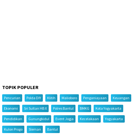
TOPIK POPULER
Pencurian
Polda DIY
Klitih
Malioboro
Penganiayaan
Keuangan
Ekonomi
Sri Sultan HB X
Polres Bantul
BMKG
Kota Yogyakarta
Pendidikan
Gunungkidul
Event Jogja
Kecelakaan
Yogyakarta
Kulon Progo
Sleman
Bantul