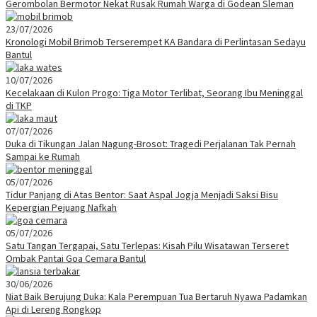
Gerombolan Bermotor Nekat Rusak Rumah Warga di Godean Sleman
23/07/2026
Kronologi Mobil Brimob Terserempet KA Bandara di Perlintasan Sedayu
Bantul
10/07/2026
Kecelakaan di Kulon Progo: Tiga Motor Terlibat, Seorang Ibu Meninggal
di TKP
07/07/2026
Duka di Tikungan Jalan Nagung-Brosot: Tragedi Perjalanan Tak Pernah
Sampai ke Rumah
05/07/2026
Tidur Panjang di Atas Bentor: Saat Aspal Jogja Menjadi Saksi Bisu
Kepergian Pejuang Nafkah
05/07/2026
Satu Tangan Tergapai, Satu Terlepas: Kisah Pilu Wisatawan Terseret
Ombak Pantai Goa Cemara Bantul
30/06/2026
Niat Baik Berujung Duka: Kala Perempuan Tua Bertaruh Nyawa Padamkan
Api di Lereng Rongkop