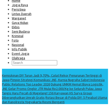
Home
Jogja Raya
Peristiwa
Lintas Daerah
Warganet
Gaya Hidup
Ekbis
Seni Budaya
Kriminal
Foto
Nasional
Info Publik
Event Jogja
Olahraga
Berita Terbaru
Kemiskinan DIY Turun Jadi 9,70%, Catat Rekor Penurunan Tertinggi di
Jawa
Pimpin Strategi Komunikasi JNE, Kurnia Nugraha Sabet Indonesia
Public Relations Top Leader 2026
Dukung UMKM Hemat Biaya Logistik,
JNE Gelar Promo Ongkir JTR Mulai Rp2.000/Kg ke Seluruh Pulau Jawa
Tangis Haru Pecah di Magelang! 156 Karyawan HS Surya Group
Diberangkatkan Umrah Gratis
Rotasi Besar di Polda DIY: 5 Pejabat Utama
dan Kapolresta Yogyakarta Resmi Berganti