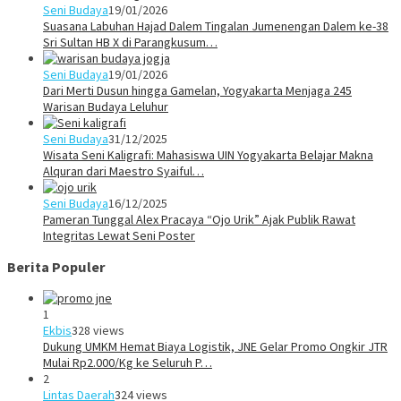
Seni Budaya
19/01/2026
Suasana Labuhan Hajad Dalem Tingalan Jumenengan Dalem ke-38
Sri Sultan HB X di Parangkusum…
Seni Budaya
19/01/2026
Dari Merti Dusun hingga Gamelan, Yogyakarta Menjaga 245
Warisan Budaya Leluhur
Seni Budaya
31/12/2025
Wisata Seni Kaligrafi: Mahasiswa UIN Yogyakarta Belajar Makna
Alquran dari Maestro Syaiful…
Seni Budaya
16/12/2025
Pameran Tunggal Alex Pracaya “Ojo Urik” Ajak Publik Rawat
Integritas Lewat Seni Poster
Berita Populer
1
Ekbis
328 views
Dukung UMKM Hemat Biaya Logistik, JNE Gelar Promo Ongkir JTR
Mulai Rp2.000/Kg ke Seluruh P…
2
Lintas Daerah
324 views