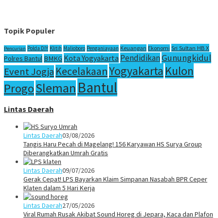
Topik Populer
Sri Sultan HB X
Keuangan
Ekonomi
Polda DIY
Klitih
Malioboro
Penganiayaan
Pencurian
Gunungkidul
Pendidikan
Kota Yogyakarta
Polres Bantul
BMKG
Yogyakarta
Kulon
Kecelakaan
Event Jogja
Bantul
Sleman
Progo
Lintas Daerah
Lintas Daerah
03/08/2026
Tangis Haru Pecah di Magelang! 156 Karyawan HS Surya Group
Diberangkatkan Umrah Gratis
Lintas Daerah
09/07/2026
Gerak Cepat! LPS Bayarkan Klaim Simpanan Nasabah BPR Ceper
Klaten dalam 5 Hari Kerja
Lintas Daerah
27/05/2026
Viral Rumah Rusak Akibat Sound Horeg di Jepara, Kaca dan Plafon