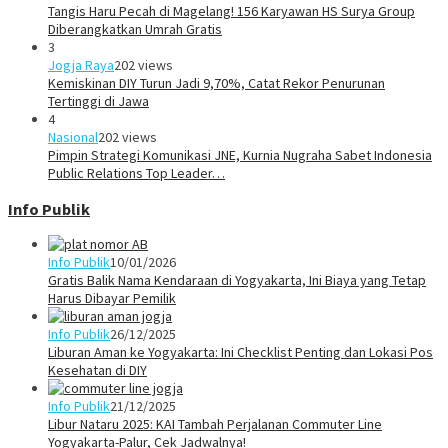
Tangis Haru Pecah di Magelang! 156 Karyawan HS Surya Group
Diberangkatkan Umrah Gratis
3
Jogja Raya
202 views
Kemiskinan DIY Turun Jadi 9,70%, Catat Rekor Penurunan
Tertinggi di Jawa
4
Nasional
202 views
Pimpin Strategi Komunikasi JNE, Kurnia Nugraha Sabet Indonesia
Public Relations Top Leader…
Info Publik
Info Publik
10/01/2026
Gratis Balik Nama Kendaraan di Yogyakarta, Ini Biaya yang Tetap
Harus Dibayar Pemilik
Info Publik
26/12/2025
Liburan Aman ke Yogyakarta: Ini Checklist Penting dan Lokasi Pos
Kesehatan di DIY
Info Publik
21/12/2025
Libur Nataru 2025: KAI Tambah Perjalanan Commuter Line
Yogyakarta-Palur, Cek Jadwalnya!