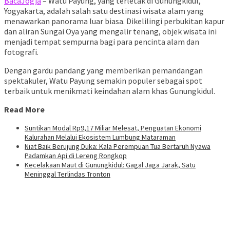
BacaJogja
– Watu Payung, yang terletak di Gunungkidul,
Yogyakarta, adalah salah satu destinasi wisata alam yang
menawarkan panorama luar biasa. Dikelilingi perbukitan kapur
dan aliran Sungai Oya yang mengalir tenang, objek wisata ini
menjadi tempat sempurna bagi para pencinta alam dan
fotografi.
Dengan gardu pandang yang memberikan pemandangan
spektakuler, Watu Payung semakin populer sebagai spot
terbaik untuk menikmati keindahan alam khas Gunungkidul.
Read More
Suntikan Modal Rp9,17 Miliar Melesat, Penguatan Ekonomi
Kalurahan Melalui Ekosistem Lumbung Mataraman
Niat Baik Berujung Duka: Kala Perempuan Tua Bertaruh Nyawa
Padamkan Api di Lereng Rongkop
Kecelakaan Maut di Gunungkidul: Gagal Jaga Jarak, Satu
Meninggal Terlindas Tronton