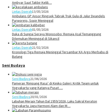
Ambyar Saat Takbir Kelili…
Lintas Daerah
13/05/2026
Ambulans GP Ansor Ringsek Tabrak Truk Gula di Jalur Deandels
Purworejo, Sopir Meninggal
Lintas Daerah
01/05/2026
Duka di Sungai Serayu Wonosobo: Remaja Asal Temanggung
Ditemukan Meninggal di Sikancil
Lintas Daerah
21/02/2026
Kronologi Tiga Remaja Meninggal Tersambar KA Argo Merbabu di
Batang
Seni Budaya
Seni Budaya
21/06/2026
Pameran ‘Rimpang Rasa’ di Kiniko Galeri: Kritik Tajam untuk
Yogyakarta yang Katanya Pusat …
Seni Budaya
20/01/2026
Labuhan Merapi Tahun Dal 1959/2026, Laku Sakral Keraton
Yogyakarta Jaga Harmoni Alam dan M…