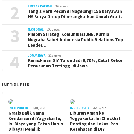
2
LINTAS DAERAH
328 views
Tangis Haru Pecah di Magelang! 156 Karyawan
HS Surya Group Diberangkatkan Umrah Gratis
3
NASIONAL
205 views
Pimpin Strategi Komunikasi JNE, Kurnia
Nugraha Sabet Indonesia Public Relations Top
Leader…
4
JOGJA RAYA
205 views
Kemiskinan DIY Turun Jadi 9,70%, Catat Rekor
Penurunan Tertinggi di Jawa
INFO PUBLIK
INFO PUBLIK
10/01/2026
INFO PUBLIK
26/12/2025
Gratis Balik Nama
Liburan Aman ke
Kendaraan di Yogyakarta,
Yogyakarta: Ini Checklist
Ini Biaya yang Tetap Harus
Penting dan Lokasi Pos
Dibayar Pemilik
Kesehatan di DIY