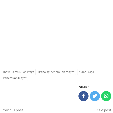
Inafis Polres Kulon Progo
kronologi penemuan mayat
Kulon Progo
Penemuan Mayat
SHARE
Post
Previous post
Next post