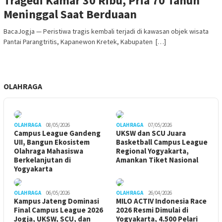
Tragedi Kamar 30 Ribu, Pria 70 Tahun
Meninggal Saat Berduaan
BacaJogja — Peristiwa tragis kembali terjadi di kawasan objek wisata
Pantai Parangtritis, Kapanewon Kretek, Kabupaten […]
OLAHRAGA
OLAHRAGA
08/05/2026
OLAHRAGA
07/05/2026
Campus League Gandeng
UKSW dan SCU Juara
UII, Bangun Ekosistem
Basketball Campus League
Olahraga Mahasiswa
Regional Yogyakarta,
Berkelanjutan di
Amankan Tiket Nasional
Yogyakarta
OLAHRAGA
06/05/2026
OLAHRAGA
26/04/2026
Kampus Jateng Dominasi
MILO ACTIV Indonesia Race
Final Campus League 2026
2026 Resmi Dimulai di
Jogja, UKSW, SCU, dan
Yogyakarta, 4.500 Pelari