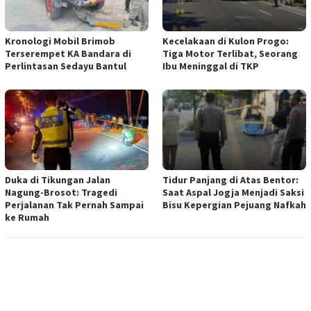
Kronologi Mobil Brimob
Kecelakaan di Kulon Progo:
Terserempet KA Bandara di
Tiga Motor Terlibat, Seorang
Perlintasan Sedayu Bantul
Ibu Meninggal di TKP
Duka di Tikungan Jalan
Tidur Panjang di Atas Bentor:
Nagung-Brosot: Tragedi
Saat Aspal Jogja Menjadi Saksi
Perjalanan Tak Pernah Sampai
Bisu Kepergian Pejuang Nafkah
ke Rumah