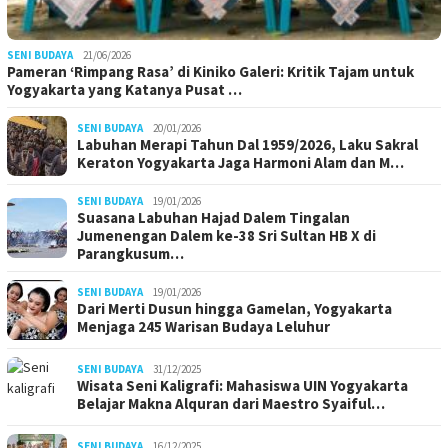
SENI BUDAYA
21/06/2026
Pameran ‘Rimpang Rasa’ di Kiniko Galeri: Kritik Tajam untuk
Yogyakarta yang Katanya Pusat …
SENI BUDAYA
20/01/2026
Labuhan Merapi Tahun Dal 1959/2026, Laku Sakral
Keraton Yogyakarta Jaga Harmoni Alam dan M…
SENI BUDAYA
19/01/2026
Suasana Labuhan Hajad Dalem Tingalan
Jumenengan Dalem ke-38 Sri Sultan HB X di
Parangkusum…
SENI BUDAYA
19/01/2026
Dari Merti Dusun hingga Gamelan, Yogyakarta
Menjaga 245 Warisan Budaya Leluhur
SENI BUDAYA
31/12/2025
Wisata Seni Kaligrafi: Mahasiswa UIN Yogyakarta
Belajar Makna Alquran dari Maestro Syaiful…
SENI BUDAYA
16/12/2025