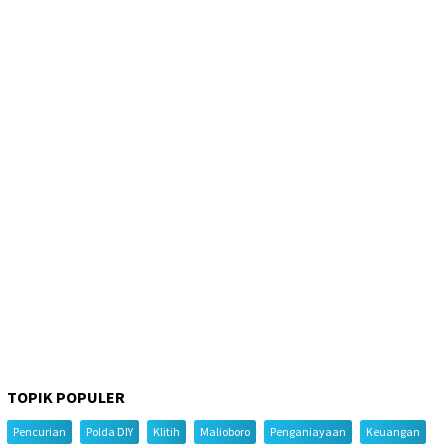
TOPIK POPULER
Pencurian
Polda DIY
Klitih
Malioboro
Penganiayaan
Keuangan