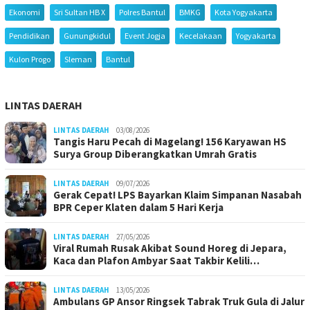
Ekonomi
Sri Sultan HB X
Polres Bantul
BMKG
Kota Yogyakarta
Pendidikan
Gunungkidul
Event Jogja
Kecelakaan
Yogyakarta
Kulon Progo
Sleman
Bantul
LINTAS DAERAH
LINTAS DAERAH
03/08/2026
Tangis Haru Pecah di Magelang! 156 Karyawan HS
Surya Group Diberangkatkan Umrah Gratis
LINTAS DAERAH
09/07/2026
Gerak Cepat! LPS Bayarkan Klaim Simpanan Nasabah
BPR Ceper Klaten dalam 5 Hari Kerja
LINTAS DAERAH
27/05/2026
Viral Rumah Rusak Akibat Sound Horeg di Jepara,
Kaca dan Plafon Ambyar Saat Takbir Kelili…
LINTAS DAERAH
13/05/2026
Ambulans GP Ansor Ringsek Tabrak Truk Gula di Jalur