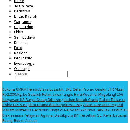
Home
Jogja Raya
Peristiwa
Lintas Daerah
Warganet
Gaya Hidup
Ekbis
Seni Budaya
Kriminal
Foto
Nasional
Info Publik
Event Jogja
Olahraga
Berita Terbaru
Dukung UMKM Hemat Biaya Logistik, JNE Gelar Promo Ongkir JTR Mulai
Rp2.000/Kg ke Seluruh Pulau Jawa
Tangis Haru Pecah di Magelang! 156
Karyawan HS Surya Group Diberangkatkan Umrah Gratis
Rotasi Besar di
Polda DIY: 5 Pejabat Utama dan Kapolresta Yogyakarta Resmi Berganti
Makam Misterius Bertabur Bunga di Rejodadi Akhirnya Terkuak
Buntut Isu
Diskriminasi Pelajaran Agama, Disdikpora DIY Terbitkan SE: Keterbatasan
Ruang Bukan Alasan!