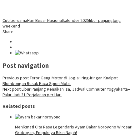
Cuti bersama
Hari Besar Nasional
kalender 2025
libur panjang
long
weekend
Share
Post navigation
Previous post
Teror Geng Motor di Jogja: Iring-iringan Knalpot
Blombongan Rusak Kaca Spion Mobil
Next post
Libur Panjang Kenaikan Isa, Jadwal Commuter Yogyakarta–
Palur Jadi 31 Perjalanan per Hari
Related posts
Menikmati Cita Rasa Legendaris Ayam Bakar Noroyono Wirosari
Grobogan, Empuknya Bikin Nagih!