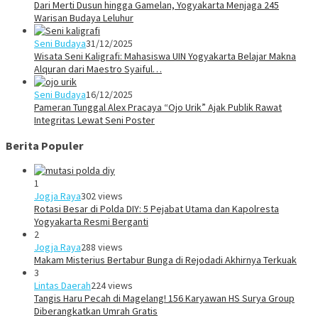
Dari Merti Dusun hingga Gamelan, Yogyakarta Menjaga 245
Warisan Budaya Leluhur
Seni Budaya
31/12/2025
Wisata Seni Kaligrafi: Mahasiswa UIN Yogyakarta Belajar Makna
Alquran dari Maestro Syaiful…
Seni Budaya
16/12/2025
Pameran Tunggal Alex Pracaya “Ojo Urik” Ajak Publik Rawat
Integritas Lewat Seni Poster
Berita Populer
1
Jogja Raya
302 views
Rotasi Besar di Polda DIY: 5 Pejabat Utama dan Kapolresta
Yogyakarta Resmi Berganti
2
Jogja Raya
288 views
Makam Misterius Bertabur Bunga di Rejodadi Akhirnya Terkuak
3
Lintas Daerah
224 views
Tangis Haru Pecah di Magelang! 156 Karyawan HS Surya Group
Diberangkatkan Umrah Gratis