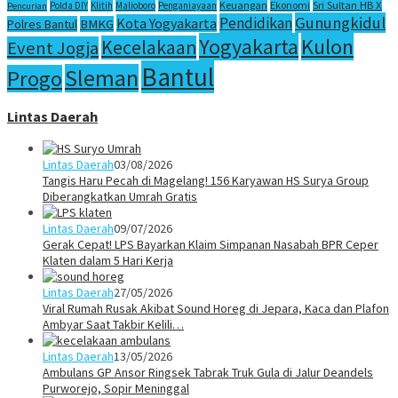
Sri Sultan HB X
Keuangan
Ekonomi
Polda DIY
Klitih
Malioboro
Penganiayaan
Pencurian
Gunungkidul
Pendidikan
Kota Yogyakarta
Polres Bantul
BMKG
Yogyakarta
Kulon
Kecelakaan
Event Jogja
Bantul
Sleman
Progo
Lintas Daerah
Lintas Daerah
03/08/2026
Tangis Haru Pecah di Magelang! 156 Karyawan HS Surya Group
Diberangkatkan Umrah Gratis
Lintas Daerah
09/07/2026
Gerak Cepat! LPS Bayarkan Klaim Simpanan Nasabah BPR Ceper
Klaten dalam 5 Hari Kerja
Lintas Daerah
27/05/2026
Viral Rumah Rusak Akibat Sound Horeg di Jepara, Kaca dan Plafon
Ambyar Saat Takbir Kelili…
Lintas Daerah
13/05/2026
Ambulans GP Ansor Ringsek Tabrak Truk Gula di Jalur Deandels
Purworejo, Sopir Meninggal