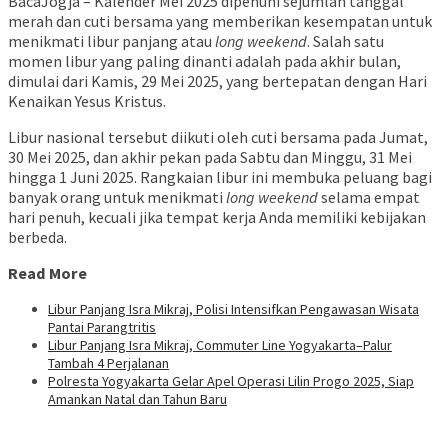
BacaJogja – Kalender Mei 2025 dipenuhi sejumlah tanggal
merah dan cuti bersama yang memberikan kesempatan untuk
menikmati libur panjang atau
long weekend
. Salah satu
momen libur yang paling dinanti adalah pada akhir bulan,
dimulai dari Kamis, 29 Mei 2025, yang bertepatan dengan Hari
Kenaikan Yesus Kristus.
Libur nasional tersebut diikuti oleh cuti bersama pada Jumat,
30 Mei 2025, dan akhir pekan pada Sabtu dan Minggu, 31 Mei
hingga 1 Juni 2025. Rangkaian libur ini membuka peluang bagi
banyak orang untuk menikmati
long weekend
selama empat
hari penuh, kecuali jika tempat kerja Anda memiliki kebijakan
berbeda.
Read More
Libur Panjang Isra Mikraj, Polisi Intensifkan Pengawasan Wisata
Pantai Parangtritis
Libur Panjang Isra Mikraj, Commuter Line Yogyakarta–Palur
Tambah 4 Perjalanan
Polresta Yogyakarta Gelar Apel Operasi Lilin Progo 2025, Siap
Amankan Natal dan Tahun Baru