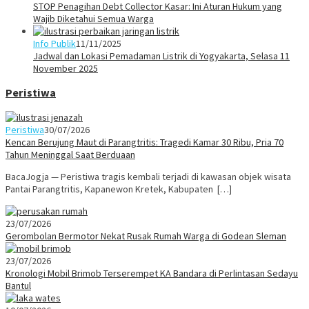
STOP Penagihan Debt Collector Kasar: Ini Aturan Hukum yang
Wajib Diketahui Semua Warga
Info Publik
11/11/2025
Jadwal dan Lokasi Pemadaman Listrik di Yogyakarta, Selasa 11
November 2025
Peristiwa
Peristiwa
30/07/2026
Kencan Berujung Maut di Parangtritis: Tragedi Kamar 30 Ribu, Pria 70
Tahun Meninggal Saat Berduaan
BacaJogja — Peristiwa tragis kembali terjadi di kawasan objek wisata
Pantai Parangtritis, Kapanewon Kretek, Kabupaten […]
23/07/2026
Gerombolan Bermotor Nekat Rusak Rumah Warga di Godean Sleman
23/07/2026
Kronologi Mobil Brimob Terserempet KA Bandara di Perlintasan Sedayu
Bantul