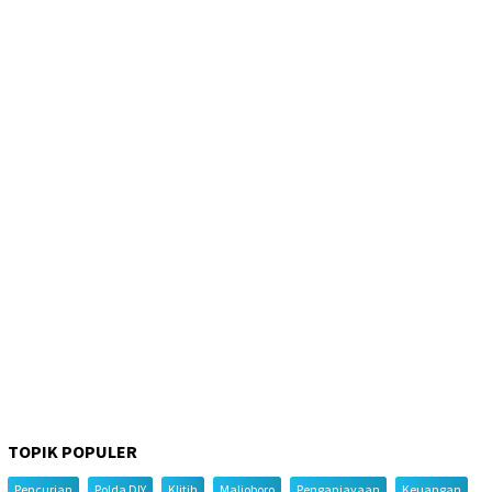
TOPIK POPULER
Pencurian
Polda DIY
Klitih
Malioboro
Penganiayaan
Keuangan