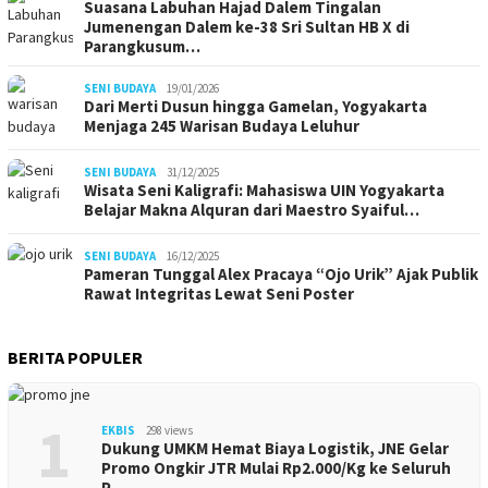
Suasana Labuhan Hajad Dalem Tingalan
Jumenengan Dalem ke-38 Sri Sultan HB X di
Parangkusum…
SENI BUDAYA
19/01/2026
Dari Merti Dusun hingga Gamelan, Yogyakarta
Menjaga 245 Warisan Budaya Leluhur
SENI BUDAYA
31/12/2025
Wisata Seni Kaligrafi: Mahasiswa UIN Yogyakarta
Belajar Makna Alquran dari Maestro Syaiful…
SENI BUDAYA
16/12/2025
Pameran Tunggal Alex Pracaya “Ojo Urik” Ajak Publik
Rawat Integritas Lewat Seni Poster
BERITA POPULER
1
EKBIS
298 views
Dukung UMKM Hemat Biaya Logistik, JNE Gelar
Promo Ongkir JTR Mulai Rp2.000/Kg ke Seluruh
P…