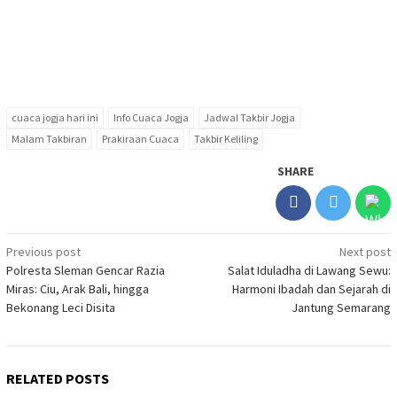
cuaca jogja hari ini
Info Cuaca Jogja
Jadwal Takbir Jogja
Malam Takbiran
Prakiraan Cuaca
Takbir Keliling
SHARE
Post
Previous post
Next post
Polresta Sleman Gencar Razia
Salat Iduladha di Lawang Sewu:
navigation
Miras: Ciu, Arak Bali, hingga
Harmoni Ibadah dan Sejarah di
Bekonang Leci Disita
Jantung Semarang
RELATED POSTS