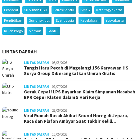
Ekonomi
Sri Sultan HB X
Polres Bantul
BMKG
Kota Yogyakarta
Pendidikan
Gunungkidul
Event Jogja
Kecelakaan
Yogyakarta
Kulon Progo
Sleman
Bantul
LINTAS DAERAH
LINTAS DAERAH
03/08/2026
Tangis Haru Pecah di Magelang! 156 Karyawan HS
Surya Group Diberangkatkan Umrah Gratis
LINTAS DAERAH
09/07/2026
Gerak Cepat! LPS Bayarkan Klaim Simpanan Nasabah
BPR Ceper Klaten dalam 5 Hari Kerja
LINTAS DAERAH
27/05/2026
Viral Rumah Rusak Akibat Sound Horeg di Jepara,
Kaca dan Plafon Ambyar Saat Takbir Kelili…
LINTAS DAERAH
13/05/2026