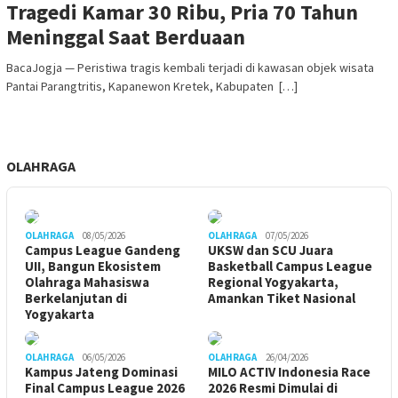
Tragedi Kamar 30 Ribu, Pria 70 Tahun
Meninggal Saat Berduaan
BacaJogja — Peristiwa tragis kembali terjadi di kawasan objek wisata
Pantai Parangtritis, Kapanewon Kretek, Kabupaten […]
OLAHRAGA
OLAHRAGA
08/05/2026
OLAHRAGA
07/05/2026
Campus League Gandeng
UKSW dan SCU Juara
UII, Bangun Ekosistem
Basketball Campus League
Olahraga Mahasiswa
Regional Yogyakarta,
Berkelanjutan di
Amankan Tiket Nasional
Yogyakarta
OLAHRAGA
06/05/2026
OLAHRAGA
26/04/2026
Kampus Jateng Dominasi
MILO ACTIV Indonesia Race
Final Campus League 2026
2026 Resmi Dimulai di