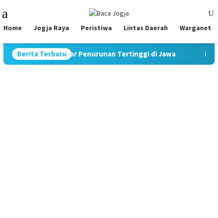
Skip
Mobile
to
Menu
content
Home
Jogja Raya
Peristiwa
Lintas Daerah
Warganet
 Catat Rekor Penurunan Tertinggi di Jawa
Berita Terbaru
Pimpin Strateg