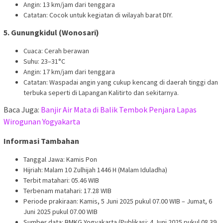
Angin: 13 km/jam dari tenggara
Catatan: Cocok untuk kegiatan di wilayah barat DIY.
5. Gunungkidul (Wonosari)
Cuaca: Cerah berawan
Suhu: 23–31°C
Angin: 17 km/jam dari tenggara
Catatan: Waspadai angin yang cukup kencang di daerah tinggi dan
terbuka seperti di Lapangan Kalitirto dan sekitarnya.
Baca Juga:
Banjir Air Mata di Balik Tembok Penjara Lapas
Wirogunan Yogyakarta
Informasi Tambahan
Tanggal Jawa: Kamis Pon
Hijriah: Malam 10 Zulhijah 1446 H (Malam Iduladha)
Terbit matahari: 05.46 WIB
Terbenam matahari: 17.28 WIB
Periode prakiraan: Kamis, 5 Juni 2025 pukul 07.00 WIB – Jumat, 6
Juni 2025 pukul 07.00 WIB
Sumber data: BMKG Yogyakarta (Publikasi: 4 Juni 2025 pukul 08.39