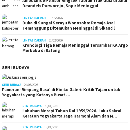
Ambulans GP Ansor Ringsek Tabrak Truk Gula di Jalur
Deandels Purworejo, Sopir Meninggal
LINTAS DAERAH
01/05/2026
Duka di Sungai Serayu Wonosobo: Remaja Asal
Temanggung Ditemukan Meninggal di Sikancil
LINTAS DAERAH
21/02/2026
Kronologi Tiga Remaja Meninggal Tersambar KA Argo
Merbabu di Batang
SENI BUDAYA
SENI BUDAYA
21/06/2026
Pameran ‘Rimpang Rasa’ di Kiniko Galeri: Kritik Tajam untuk
Yogyakarta yang Katanya Pusat …
SENI BUDAYA
20/01/2026
Labuhan Merapi Tahun Dal 1959/2026, Laku Sakral
Keraton Yogyakarta Jaga Harmoni Alam dan M…
SENI BUDAYA
19/01/2026