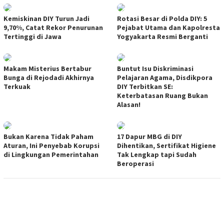
Kemiskinan DIY Turun Jadi
Rotasi Besar di Polda DIY: 5
9,70%, Catat Rekor Penurunan
Pejabat Utama dan Kapolresta
Tertinggi di Jawa
Yogyakarta Resmi Berganti
Makam Misterius Bertabur
Buntut Isu Diskriminasi
Bunga di Rejodadi Akhirnya
Pelajaran Agama, Disdikpora
Terkuak
DIY Terbitkan SE:
Keterbatasan Ruang Bukan
Alasan!
Bukan Karena Tidak Paham
17 Dapur MBG di DIY
Aturan, Ini Penyebab Korupsi
Dihentikan, Sertifikat Higiene
di Lingkungan Pemerintahan
Tak Lengkap tapi Sudah
Beroperasi