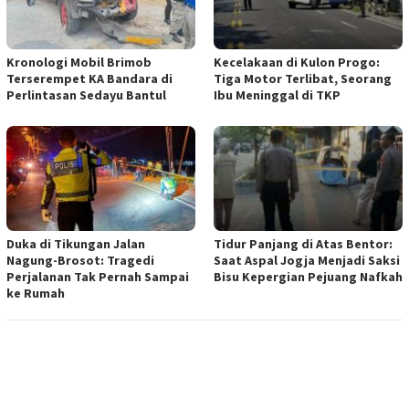
Kronologi Mobil Brimob
Kecelakaan di Kulon Progo:
Terserempet KA Bandara di
Tiga Motor Terlibat, Seorang
Perlintasan Sedayu Bantul
Ibu Meninggal di TKP
Duka di Tikungan Jalan
Tidur Panjang di Atas Bentor:
Nagung-Brosot: Tragedi
Saat Aspal Jogja Menjadi Saksi
Perjalanan Tak Pernah Sampai
Bisu Kepergian Pejuang Nafkah
ke Rumah