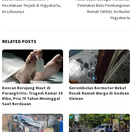
navigation
Kecelakaan Terjadi di Yogyakarta,
Peletakan Batu Pembangunan
Ini Lokasinya
Rumah Tahfidz An-Nashir
Yogyakarta
RELATED POSTS
Kencan Berujung Maut di
Gerombolan Bermotor Nekat
Parangtritis: Tragedi Kamar 30
Rusak Rumah Warga di Godean
Ribu, Pria 70 Tahun Meninggal
Sleman
Saat Berduaan