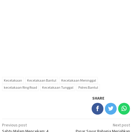
Kecelakaan
Kecelakaan Bantul
Kecelakaan Meninggal
kecelakaan Ring Road
Kecelakaan Tunggal
Polres Bantul
SHARE
Post
Previous post
Next post
Sabtu Malam Mencekam: 4
Pasar Sayur Bahagia Meriahkan