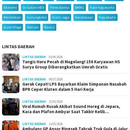
Ekonomi
Sri Sultan HB X
Polres Bantul
BMKG
Kota Yogyakarta
Pendidikan
Gunungkidul
Event Jogja
Kecelakaan
Yogyakarta
Kulon Progo
Sleman
Bantul
LINTAS DAERAH
LINTAS DAERAH
03/08/2026
Tangis Haru Pecah di Magelang! 156 Karyawan HS
Surya Group Diberangkatkan Umrah Gratis
LINTAS DAERAH
09/07/2026
Gerak Cepat! LPS Bayarkan Klaim Simpanan Nasabah
BPR Ceper Klaten dalam 5 Hari Kerja
LINTAS DAERAH
27/05/2026
Viral Rumah Rusak Akibat Sound Horeg di Jepara,
Kaca dan Plafon Ambyar Saat Takbir Kelili…
LINTAS DAERAH
13/05/2026
Ambulans GP Ansor Ringsek Tabrak Truk Gula di Jalur