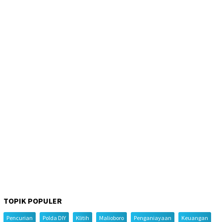
TOPIK POPULER
Pencurian
Polda DIY
Klitih
Malioboro
Penganiayaan
Keuangan