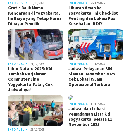
INFO PUBLIK
10/01/2026
INFO PUBLIK
26/12/2025
Gratis Balik Nama
Liburan Aman ke
Kendaraan di Yogyakarta,
Yogyakarta: Ini Checklist
Ini Biaya yang Tetap Harus
Penting dan Lokasi Pos
Dibayar Pemilik
Kesehatan di DIY
INFO PUBLIK
21/12/2025
INFO PUBLIK
01/12/2025
Libur Nataru 2025: KAI
Jadwal Pelayanan SIM
Tambah Perjalanan
Sleman Desember 2025,
Commuter Line
Cek Lokasi & Jam
Yogyakarta-Palur, Cek
Operasional Terbaru
Jadwalnya!
INFO PUBLIK
11/11/2025
Jadwal dan Lokasi
Pemadaman Listrik di
Yogyakarta, Selasa 11
November 2025
INFO PUBLIK
26/11/2025