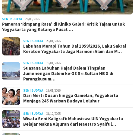
SENI BUDAYA
21/06/2026
Pameran ‘Rimpang Rasa’ di Kiniko Galeri: Kritik Tajam untuk
Yogyakarta yang Katanya Pusat …
SENI BUDAYA
20/01/2026
Labuhan Merapi Tahun Dal 1959/2026, Laku Sakral
Keraton Yogyakarta Jaga Harmoni Alam dan M…
SENI BUDAYA
19/01/2026
Suasana Labuhan Hajad Dalem Tingalan
Jumenengan Dalem ke-38 Sri Sultan HB X di
Parangkusum…
SENI BUDAYA
19/01/2026
Dari Merti Dusun hingga Gamelan, Yogyakarta
Menjaga 245 Warisan Budaya Leluhur
SENI BUDAYA
31/12/2025
Wisata Seni Kaligrafi: Mahasiswa UIN Yogyakarta
Belajar Makna Alquran dari Maestro Syaiful…