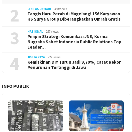
2
LINTAS DAERAH
350 views
Tangis Haru Pecah di Magelang! 156 Karyawan
HS Surya Group Diberangkatkan Umrah Gratis
3
NASIONAL
227 views
Pimpin Strategi Komunikasi JNE, Kurnia
Nugraha Sabet Indonesia Public Relations Top
Leader…
4
JOGJA RAYA
227 views
Kemiskinan DIY Turun Jadi 9,70%, Catat Rekor
Penurunan Tertinggi di Jawa
INFO PUBLIK