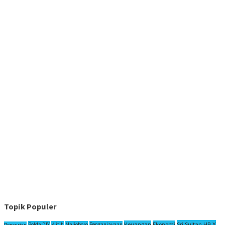
Topik Populer
Sri Sultan HB X
Keuangan
Ekonomi
Polda DIY
Klitih
Malioboro
Penganiayaan
Pencurian