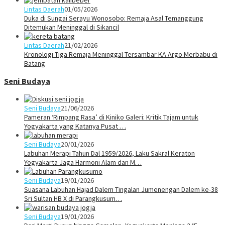
Lintas Daerah
01/05/2026
Duka di Sungai Serayu Wonosobo: Remaja Asal Temanggung
Ditemukan Meninggal di Sikancil
Lintas Daerah
21/02/2026
Kronologi Tiga Remaja Meninggal Tersambar KA Argo Merbabu di
Batang
Seni Budaya
Seni Budaya
21/06/2026
Pameran ‘Rimpang Rasa’ di Kiniko Galeri: Kritik Tajam untuk
Yogyakarta yang Katanya Pusat …
Seni Budaya
20/01/2026
Labuhan Merapi Tahun Dal 1959/2026, Laku Sakral Keraton
Yogyakarta Jaga Harmoni Alam dan M…
Seni Budaya
19/01/2026
Suasana Labuhan Hajad Dalem Tingalan Jumenengan Dalem ke-38
Sri Sultan HB X di Parangkusum…
Seni Budaya
19/01/2026