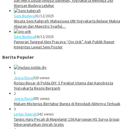
Dari Merti Dusun hingga Gamelan, Yogyakarta Menjaga 245
Warisan Budaya Leluhur
Seni Budaya
31/12/2025
Wisata Seni Kaligrafi: Mahasiswa UIN Yogyakarta Belajar Makna
Alquran dari Maestro Syaiful…
Seni Budaya
16/12/2025
Pameran Tunggal Alex Pracaya “Ojo Urik” Ajak Publik Rawat
Integritas Lewat Seni Poster
Berita Populer
1
Jogja Raya
320 views
Rotasi Besar di Polda DIY: 5 Pejabat Utama dan Kapolresta
Yogyakarta Resmi Berganti
2
Jogja Raya
305 views
Makam Misterius Bertabur Bunga di Rejodadi Akhirnya Terkuak
3
Lintas Daerah
242 views
Tangis Haru Pecah di Magelang! 156 Karyawan HS Surya Group
Diberangkatkan Umrah Gratis