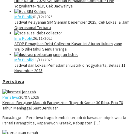
Libur Nataru 2025: KAI Tambah Perjalanan Commuter Line
Yogyakarta-Palur, Cek Jadwalnya!
Info Publik
01/12/2025
Jadwal Pelayanan SIM Sleman Desember 2025, Cek Lokasi & Jam
Operasional Terbaru
Info Publik
26/11/2025
STOP Penagihan Debt Collector Kasar: Ini Aturan Hukum yang
Wajib Diketahui Semua Warga
Info Publik
11/11/2025
Jadwal dan Lokasi Pemadaman Listrik di Yogyakarta, Selasa 11
November 2025
Peristiwa
Peristiwa
30/07/2026
Kencan Berujung Maut di Parangtritis: Tragedi Kamar 30 Ribu, Pria 70
Tahun Meninggal Saat Berduaan
BacaJogja — Peristiwa tragis kembali terjadi di kawasan objek wisata
Pantai Parangtritis, Kapanewon Kretek, Kabupaten […]