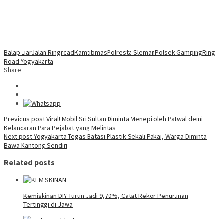
Balap Liar
Jalan Ringroad
Kamtibmas
Polresta Sleman
Polsek Gamping
Ring
Road Yogyakarta
Share
Post
Previous post
Viral! Mobil Sri Sultan Diminta Menepi oleh Patwal demi
Kelancaran Para Pejabat yang Melintas
navigation
Next post
Yogyakarta Tegas Batasi Plastik Sekali Pakai, Warga Diminta
Bawa Kantong Sendiri
Related posts
Kemiskinan DIY Turun Jadi 9,70%, Catat Rekor Penurunan
Tertinggi di Jawa