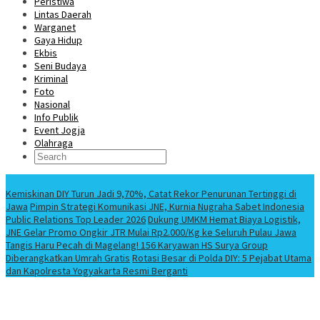
Peristiwa
Lintas Daerah
Warganet
Gaya Hidup
Ekbis
Seni Budaya
Kriminal
Foto
Nasional
Info Publik
Event Jogja
Olahraga
Berita Terbaru
Kemiskinan DIY Turun Jadi 9,70%, Catat Rekor Penurunan Tertinggi di
Jawa
Pimpin Strategi Komunikasi JNE, Kurnia Nugraha Sabet Indonesia
Public Relations Top Leader 2026
Dukung UMKM Hemat Biaya Logistik,
JNE Gelar Promo Ongkir JTR Mulai Rp2.000/Kg ke Seluruh Pulau Jawa
Tangis Haru Pecah di Magelang! 156 Karyawan HS Surya Group
Diberangkatkan Umrah Gratis
Rotasi Besar di Polda DIY: 5 Pejabat Utama
dan Kapolresta Yogyakarta Resmi Berganti