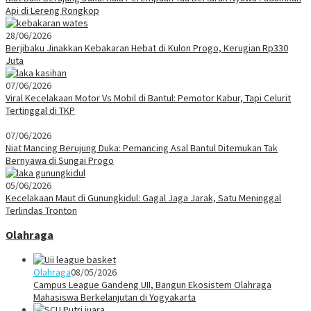
Api di Lereng Rongkop
28/06/2026
Berjibaku Jinakkan Kebakaran Hebat di Kulon Progo, Kerugian Rp330
Juta
07/06/2026
Viral Kecelakaan Motor Vs Mobil di Bantul: Pemotor Kabur, Tapi Celurit
Tertinggal di TKP
07/06/2026
Niat Mancing Berujung Duka: Pemancing Asal Bantul Ditemukan Tak
Bernyawa di Sungai Progo
05/06/2026
Kecelakaan Maut di Gunungkidul: Gagal Jaga Jarak, Satu Meninggal
Terlindas Tronton
Olahraga
Olahraga
08/05/2026
Campus League Gandeng UII, Bangun Ekosistem Olahraga
Mahasiswa Berkelanjutan di Yogyakarta