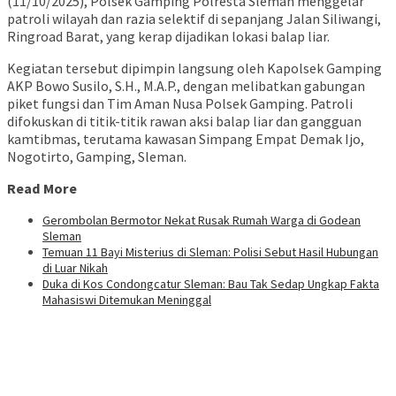
(11/10/2025), Polsek Gamping Polresta Sleman menggelar
patroli wilayah dan razia selektif di sepanjang Jalan Siliwangi,
Ringroad Barat, yang kerap dijadikan lokasi balap liar.
Kegiatan tersebut dipimpin langsung oleh Kapolsek Gamping
AKP Bowo Susilo, S.H., M.A.P., dengan melibatkan gabungan
piket fungsi dan Tim Aman Nusa Polsek Gamping. Patroli
difokuskan di titik-titik rawan aksi balap liar dan gangguan
kamtibmas, terutama kawasan Simpang Empat Demak Ijo,
Nogotirto, Gamping, Sleman.
Read More
Gerombolan Bermotor Nekat Rusak Rumah Warga di Godean
Sleman
Temuan 11 Bayi Misterius di Sleman: Polisi Sebut Hasil Hubungan
di Luar Nikah
Duka di Kos Condongcatur Sleman: Bau Tak Sedap Ungkap Fakta
Mahasiswi Ditemukan Meninggal