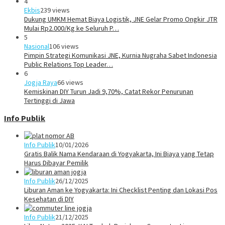
4
Ekbis
239 views
Dukung UMKM Hemat Biaya Logistik, JNE Gelar Promo Ongkir JTR
Mulai Rp2.000/Kg ke Seluruh P…
5
Nasional
106 views
Pimpin Strategi Komunikasi JNE, Kurnia Nugraha Sabet Indonesia
Public Relations Top Leader…
6
Jogja Raya
66 views
Kemiskinan DIY Turun Jadi 9,70%, Catat Rekor Penurunan
Tertinggi di Jawa
Info Publik
Info Publik
10/01/2026
Gratis Balik Nama Kendaraan di Yogyakarta, Ini Biaya yang Tetap
Harus Dibayar Pemilik
Info Publik
26/12/2025
Liburan Aman ke Yogyakarta: Ini Checklist Penting dan Lokasi Pos
Kesehatan di DIY
Info Publik
21/12/2025