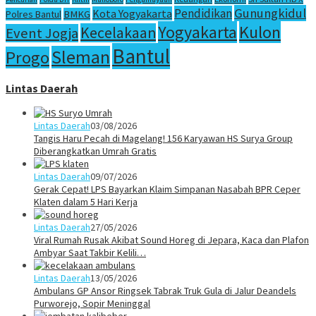
Gunungkidul
Pendidikan
Kota Yogyakarta
Polres Bantul
BMKG
Yogyakarta
Kulon
Kecelakaan
Event Jogja
Bantul
Sleman
Progo
Lintas Daerah
Lintas Daerah
03/08/2026
Tangis Haru Pecah di Magelang! 156 Karyawan HS Surya Group
Diberangkatkan Umrah Gratis
Lintas Daerah
09/07/2026
Gerak Cepat! LPS Bayarkan Klaim Simpanan Nasabah BPR Ceper
Klaten dalam 5 Hari Kerja
Lintas Daerah
27/05/2026
Viral Rumah Rusak Akibat Sound Horeg di Jepara, Kaca dan Plafon
Ambyar Saat Takbir Kelili…
Lintas Daerah
13/05/2026
Ambulans GP Ansor Ringsek Tabrak Truk Gula di Jalur Deandels
Purworejo, Sopir Meninggal