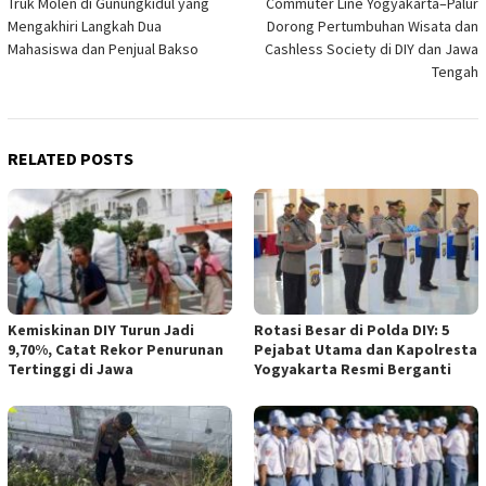
Truk Molen di Gunungkidul yang
Commuter Line Yogyakarta–Palur
navigation
Mengakhiri Langkah Dua
Dorong Pertumbuhan Wisata dan
Mahasiswa dan Penjual Bakso
Cashless Society di DIY dan Jawa
Tengah
RELATED POSTS
Kemiskinan DIY Turun Jadi
Rotasi Besar di Polda DIY: 5
9,70%, Catat Rekor Penurunan
Pejabat Utama dan Kapolresta
Tertinggi di Jawa
Yogyakarta Resmi Berganti