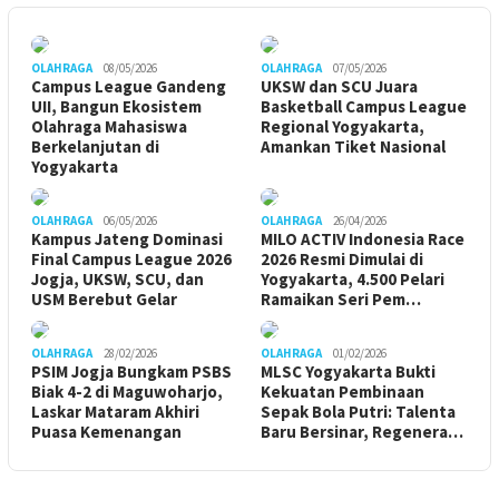
OLAHRAGA
08/05/2026
OLAHRAGA
07/05/2026
Campus League Gandeng
UKSW dan SCU Juara
UII, Bangun Ekosistem
Basketball Campus League
Olahraga Mahasiswa
Regional Yogyakarta,
Berkelanjutan di
Amankan Tiket Nasional
Yogyakarta
OLAHRAGA
06/05/2026
OLAHRAGA
26/04/2026
Kampus Jateng Dominasi
MILO ACTIV Indonesia Race
Final Campus League 2026
2026 Resmi Dimulai di
Jogja, UKSW, SCU, dan
Yogyakarta, 4.500 Pelari
USM Berebut Gelar
Ramaikan Seri Pem…
OLAHRAGA
28/02/2026
OLAHRAGA
01/02/2026
PSIM Jogja Bungkam PSBS
MLSC Yogyakarta Bukti
Biak 4-2 di Maguwoharjo,
Kekuatan Pembinaan
Laskar Mataram Akhiri
Sepak Bola Putri: Talenta
Puasa Kemenangan
Baru Bersinar, Regenera…