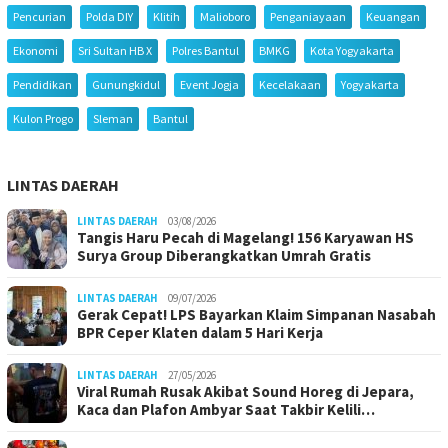
Pencurian
Polda DIY
Klitih
Malioboro
Penganiayaan
Keuangan
Ekonomi
Sri Sultan HB X
Polres Bantul
BMKG
Kota Yogyakarta
Pendidikan
Gunungkidul
Event Jogja
Kecelakaan
Yogyakarta
Kulon Progo
Sleman
Bantul
LINTAS DAERAH
LINTAS DAERAH
03/08/2026
Tangis Haru Pecah di Magelang! 156 Karyawan HS
Surya Group Diberangkatkan Umrah Gratis
LINTAS DAERAH
09/07/2026
Gerak Cepat! LPS Bayarkan Klaim Simpanan Nasabah
BPR Ceper Klaten dalam 5 Hari Kerja
LINTAS DAERAH
27/05/2026
Viral Rumah Rusak Akibat Sound Horeg di Jepara,
Kaca dan Plafon Ambyar Saat Takbir Kelili…