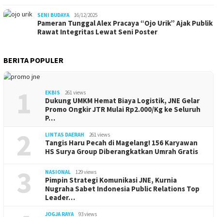
SENI BUDAYA
16/12/2025
Pameran Tunggal Alex Pracaya “Ojo Urik” Ajak Publik
Rawat Integritas Lewat Seni Poster
BERITA POPULER
1
EKBIS
261 views
Dukung UMKM Hemat Biaya Logistik, JNE Gelar
Promo Ongkir JTR Mulai Rp2.000/Kg ke Seluruh
P…
2
LINTAS DAERAH
261 views
Tangis Haru Pecah di Magelang! 156 Karyawan
HS Surya Group Diberangkatkan Umrah Gratis
3
NASIONAL
129 views
Pimpin Strategi Komunikasi JNE, Kurnia
Nugraha Sabet Indonesia Public Relations Top
Leader…
JOGJA RAYA
93 views