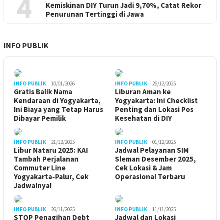
4
Kemiskinan DIY Turun Jadi 9,70%, Catat Rekor
Penurunan Tertinggi di Jawa
INFO PUBLIK
INFO PUBLIK
10/01/2026
INFO PUBLIK
26/12/2025
Gratis Balik Nama
Liburan Aman ke
Kendaraan di Yogyakarta,
Yogyakarta: Ini Checklist
Ini Biaya yang Tetap Harus
Penting dan Lokasi Pos
Dibayar Pemilik
Kesehatan di DIY
INFO PUBLIK
21/12/2025
INFO PUBLIK
01/12/2025
Libur Nataru 2025: KAI
Jadwal Pelayanan SIM
Tambah Perjalanan
Sleman Desember 2025,
Commuter Line
Cek Lokasi & Jam
Yogyakarta-Palur, Cek
Operasional Terbaru
Jadwalnya!
INFO PUBLIK
26/11/2025
INFO PUBLIK
11/11/2025
STOP Penagihan Debt
Jadwal dan Lokasi