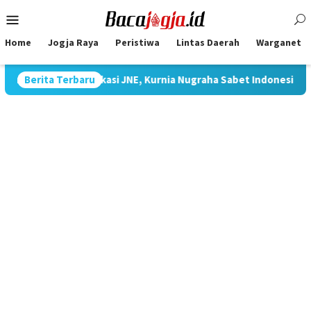
Skip
Mobile
to
Menu
content
Home
Jogja Raya
Peristiwa
Lintas Daerah
Warganet
Komunikasi JNE, Kurnia Nugraha Sabet Indonesia Public Relation
Berita Terbaru