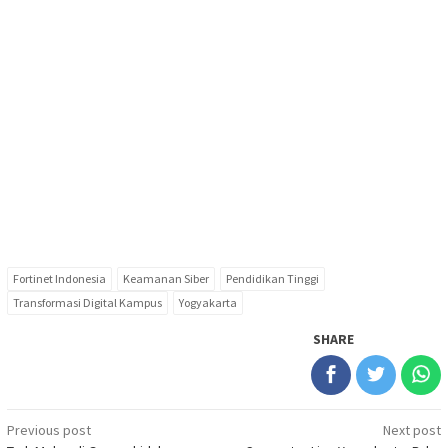
Fortinet Indonesia
Keamanan Siber
Pendidikan Tinggi
Transformasi Digital Kampus
Yogyakarta
SHARE
Post
Previous post
Next post