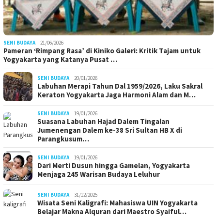
SENI BUDAYA
21/06/2026
Pameran ‘Rimpang Rasa’ di Kiniko Galeri: Kritik Tajam untuk
Yogyakarta yang Katanya Pusat …
SENI BUDAYA
20/01/2026
Labuhan Merapi Tahun Dal 1959/2026, Laku Sakral
Keraton Yogyakarta Jaga Harmoni Alam dan M…
SENI BUDAYA
19/01/2026
Suasana Labuhan Hajad Dalem Tingalan
Jumenengan Dalem ke-38 Sri Sultan HB X di
Parangkusum…
SENI BUDAYA
19/01/2026
Dari Merti Dusun hingga Gamelan, Yogyakarta
Menjaga 245 Warisan Budaya Leluhur
SENI BUDAYA
31/12/2025
Wisata Seni Kaligrafi: Mahasiswa UIN Yogyakarta
Belajar Makna Alquran dari Maestro Syaiful…