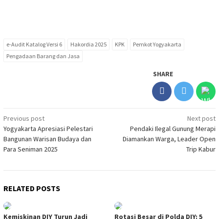
e-Audit Katalog Versi 6
Hakordia 2025
KPK
Pemkot Yogyakarta
Pengadaan Barang dan Jasa
SHARE
Post
Previous post
Next post
Yogyakarta Apresiasi Pelestari
Pendaki Ilegal Gunung Merapi
navigation
Bangunan Warisan Budaya dan
Diamankan Warga, Leader Open
Para Seniman 2025
Trip Kabur
RELATED POSTS
Kemiskinan DIY Turun Jadi
Rotasi Besar di Polda DIY: 5