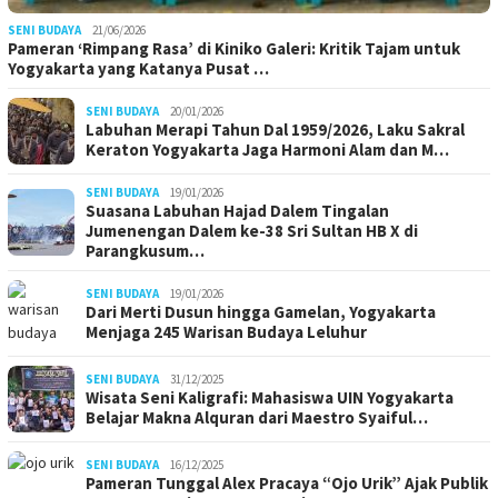
SENI BUDAYA
21/06/2026
Pameran ‘Rimpang Rasa’ di Kiniko Galeri: Kritik Tajam untuk
Yogyakarta yang Katanya Pusat …
SENI BUDAYA
20/01/2026
Labuhan Merapi Tahun Dal 1959/2026, Laku Sakral
Keraton Yogyakarta Jaga Harmoni Alam dan M…
SENI BUDAYA
19/01/2026
Suasana Labuhan Hajad Dalem Tingalan
Jumenengan Dalem ke-38 Sri Sultan HB X di
Parangkusum…
SENI BUDAYA
19/01/2026
Dari Merti Dusun hingga Gamelan, Yogyakarta
Menjaga 245 Warisan Budaya Leluhur
SENI BUDAYA
31/12/2025
Wisata Seni Kaligrafi: Mahasiswa UIN Yogyakarta
Belajar Makna Alquran dari Maestro Syaiful…
SENI BUDAYA
16/12/2025
Pameran Tunggal Alex Pracaya “Ojo Urik” Ajak Publik