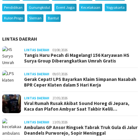
Pendidikan
Gunungkidul
Event Jogja
Kecelakaan
Yogyakarta
Kulon Progo
Sleman
Bantul
LINTAS DAERAH
LINTAS DAERAH
03/08/2026
Tangis Haru Pecah di Magelang! 156 Karyawan HS
Surya Group Diberangkatkan Umrah Gratis
LINTAS DAERAH
09/07/2026
Gerak Cepat! LPS Bayarkan Klaim Simpanan Nasabah
BPR Ceper Klaten dalam 5 Hari Kerja
LINTAS DAERAH
27/05/2026
Viral Rumah Rusak Akibat Sound Horeg di Jepara,
Kaca dan Plafon Ambyar Saat Takbir Kelili…
LINTAS DAERAH
13/05/2026
Ambulans GP Ansor Ringsek Tabrak Truk Gula di Jalur
Deandels Purworejo, Sopir Meninggal