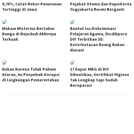
9,70%, Catat Rekor Penurunan
Pejabat Utama dan Kapolresta
Tertinggi di Jawa
Yogyakarta Resmi Berganti
Makam Misterius Bertabur
Buntut Isu Diskriminasi
Bunga di Rejodadi Akhirnya
Pelajaran Agama, Disdikpora
Terkuak
DIY Terbitkan SE:
Keterbatasan Ruang Bukan
Alasan!
Bukan Karena Tidak Paham
17 Dapur MBG di DIY
Aturan, Ini Penyebab Korupsi
Dihentikan, Sertifikat Higiene
di Lingkungan Pemerintahan
Tak Lengkap tapi Sudah
Beroperasi