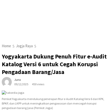
Home
Jogja Raya
Yogyakarta Dukung Penuh Fitur e-Audit
Katalog Versi 6 untuk Cegah Korupsi
Pengadaan Barang/Jasa
Juno
09/12/2025
450 views
Pemkot Yogyakarta mendukung penerapan fitur e-Audit Katalog Versi 6 dari KPK,
BPKP, dan LKPP untuk meningkatkan pengawasan dan mencegah korupsi
pengadaan barang/jasa (Pemkot Jogja)