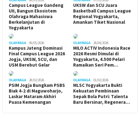
OLAHRAGA
08/05/2026
OLAHRAGA
07/05/2026
Campus League Gandeng
UKSW dan SCU Juara
UII, Bangun Ekosistem
Basketball Campus League
Olahraga Mahasiswa
Regional Yogyakarta,
Berkelanjutan di
Amankan Tiket Nasional
Yogyakarta
OLAHRAGA
06/05/2026
OLAHRAGA
26/04/2026
Kampus Jateng Dominasi
MILO ACTIV Indonesia Race
Final Campus League 2026
2026 Resmi Dimulai di
Jogja, UKSW, SCU, dan
Yogyakarta, 4.500 Pelari
USM Berebut Gelar
Ramaikan Seri Pem…
OLAHRAGA
28/02/2026
OLAHRAGA
01/02/2026
PSIM Jogja Bungkam PSBS
MLSC Yogyakarta Bukti
Biak 4-2 di Maguwoharjo,
Kekuatan Pembinaan
Laskar Mataram Akhiri
Sepak Bola Putri: Talenta
Puasa Kemenangan
Baru Bersinar, Regenera…