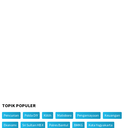
TOPIK POPULER
Pencurian
Polda DIY
Klitih
Malioboro
Penganiayaan
Keuangan
Ekonomi
Sri Sultan HB X
Polres Bantul
BMKG
Kota Yogyakarta