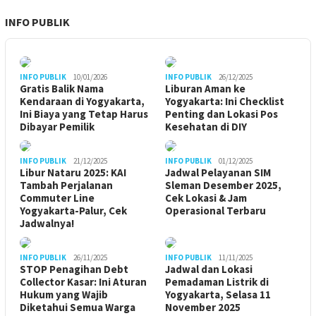
INFO PUBLIK
INFO PUBLIK
10/01/2026
INFO PUBLIK
26/12/2025
Gratis Balik Nama
Liburan Aman ke
Kendaraan di Yogyakarta,
Yogyakarta: Ini Checklist
Ini Biaya yang Tetap Harus
Penting dan Lokasi Pos
Dibayar Pemilik
Kesehatan di DIY
INFO PUBLIK
21/12/2025
INFO PUBLIK
01/12/2025
Libur Nataru 2025: KAI
Jadwal Pelayanan SIM
Tambah Perjalanan
Sleman Desember 2025,
Commuter Line
Cek Lokasi & Jam
Yogyakarta-Palur, Cek
Operasional Terbaru
Jadwalnya!
INFO PUBLIK
26/11/2025
INFO PUBLIK
11/11/2025
STOP Penagihan Debt
Jadwal dan Lokasi
Collector Kasar: Ini Aturan
Pemadaman Listrik di
Hukum yang Wajib
Yogyakarta, Selasa 11
Diketahui Semua Warga
November 2025