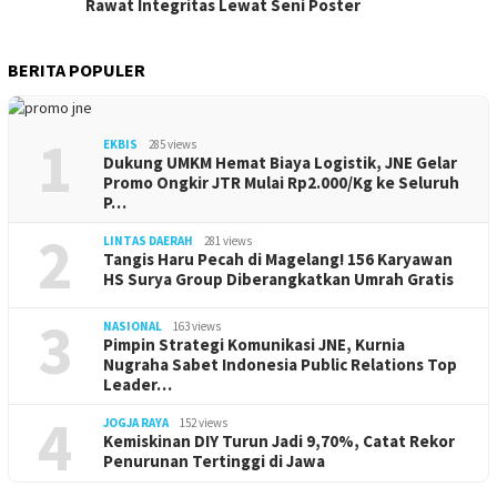
Rawat Integritas Lewat Seni Poster
BERITA POPULER
1
EKBIS
285 views
Dukung UMKM Hemat Biaya Logistik, JNE Gelar
Promo Ongkir JTR Mulai Rp2.000/Kg ke Seluruh
P…
2
LINTAS DAERAH
281 views
Tangis Haru Pecah di Magelang! 156 Karyawan
HS Surya Group Diberangkatkan Umrah Gratis
3
NASIONAL
163 views
Pimpin Strategi Komunikasi JNE, Kurnia
Nugraha Sabet Indonesia Public Relations Top
Leader…
4
JOGJA RAYA
152 views
Kemiskinan DIY Turun Jadi 9,70%, Catat Rekor
Penurunan Tertinggi di Jawa