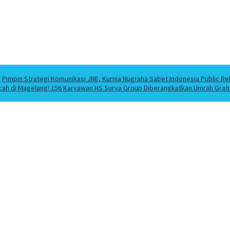
a
Pimpin Strategi Komunikasi JNE, Kurnia Nugraha Sabet Indonesia Public Re
cah di Magelang! 156 Karyawan HS Surya Group Diberangkatkan Umrah Grati