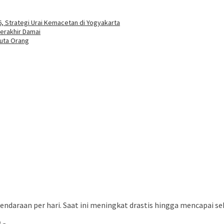
6, Strategi Urai Kemacetan di Yogyakarta
Berakhir Damai
Juta Orang
ndaraan per hari. Saat ini meningkat drastis hingga mencapai seki