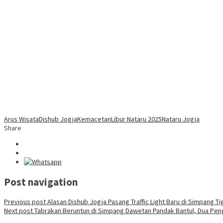
Arus Wisata
Dishub Jogja
Kemacetan
Libur Nataru 2025
Nataru Jogja
Share
Post navigation
Previous post
Alasan Dishub Jogja Pasang Traffic Light Baru di Simpang 
Next post
Tabrakan Beruntun di Simpang Dawetan Pandak Bantul, Dua Pen