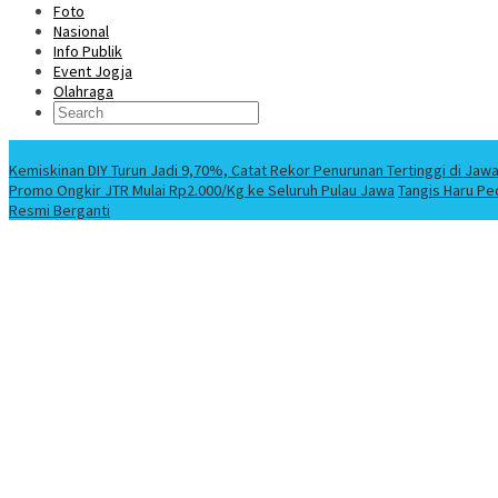
Foto
Nasional
Info Publik
Event Jogja
Olahraga
Berita Terbaru
Kemiskinan DIY Turun Jadi 9,70%, Catat Rekor Penurunan Tertinggi di Jaw
Promo Ongkir JTR Mulai Rp2.000/Kg ke Seluruh Pulau Jawa
Tangis Haru Pe
Resmi Berganti