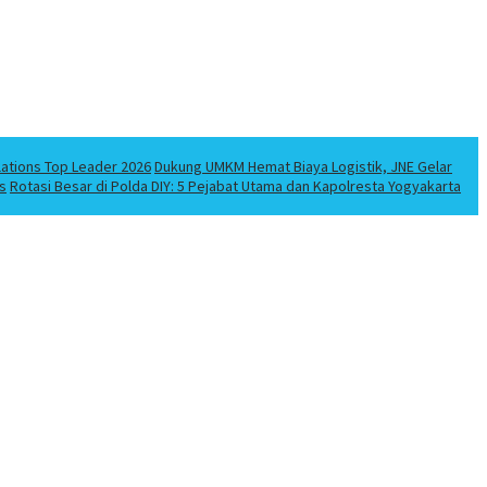
lations Top Leader 2026
Dukung UMKM Hemat Biaya Logistik, JNE Gelar
s
Rotasi Besar di Polda DIY: 5 Pejabat Utama dan Kapolresta Yogyakarta