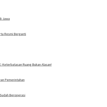
di Jawa
rta Resmi Berganti
SE: Keterbatasan Ruang Bukan Alasan!
ngan Pemerintahan
i Sudah Beroperasi