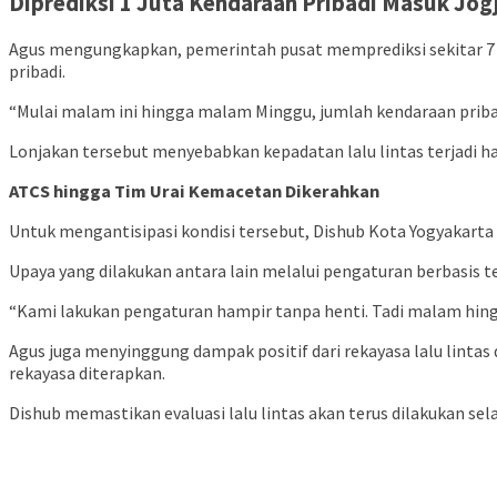
Diprediksi 1 Juta Kendaraan Pribadi Masuk Jog
Agus mengungkapkan, pemerintah pusat memprediksi sekitar 7 j
pribadi.
“Mulai malam ini hingga malam Minggu, jumlah kendaraan pribad
Lonjakan tersebut menyebabkan kepadatan lalu lintas terjadi ha
ATCS hingga Tim Urai Kemacetan Dikerahkan
Untuk mengantisipasi kondisi tersebut, Dishub Kota Yogyakarta 
Upaya yang dilakukan antara lain melalui pengaturan berbasis t
“Kami lakukan pengaturan hampir tanpa henti. Tadi malam hingga
Agus juga menyinggung dampak positif dari rekayasa lalu lintas
rekayasa diterapkan.
Dishub memastikan evaluasi lalu lintas akan terus dilakukan s