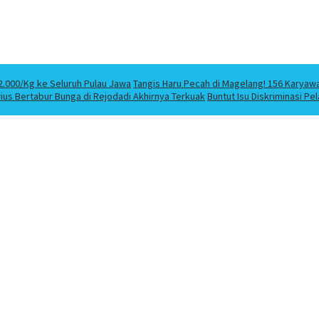
2.000/Kg ke Seluruh Pulau Jawa
Tangis Haru Pecah di Magelang! 156 Karyaw
us Bertabur Bunga di Rejodadi Akhirnya Terkuak
Buntut Isu Diskriminasi P