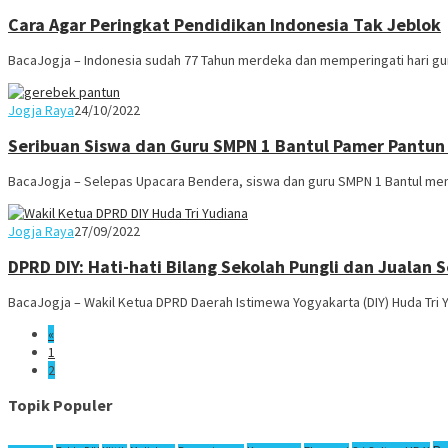
Cara Agar Peringkat Pendidikan Indonesia Tak Jeblok
BacaJogja – Indonesia sudah 77 Tahun merdeka dan memperingati hari gur
Juno
Jogja Raya
24/10/2022
Seribuan Siswa dan Guru SMPN 1 Bantul Pamer Pantun
BacaJogja – Selepas Upacara Bendera, siswa dan guru SMPN 1 Bantul me
Juno
Jogja Raya
27/09/2022
DPRD DIY: Hati-hati Bilang Sekolah Pungli dan Jualan
BacaJogja – Wakil Ketua DPRD Daerah Istimewa Yogyakarta (DIY) Huda Tri 
«
1
2
Topik Populer