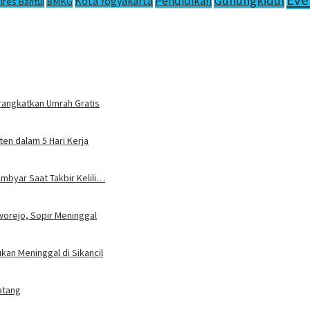
Eve
Gunungkidul
Pendidikan
Kota Yogyakarta
lres Bantul
BMKG
rangkatkan Umrah Gratis
en dalam 5 Hari Kerja
mbyar Saat Takbir Kelili…
worejo, Sopir Meninggal
an Meninggal di Sikancil
atang