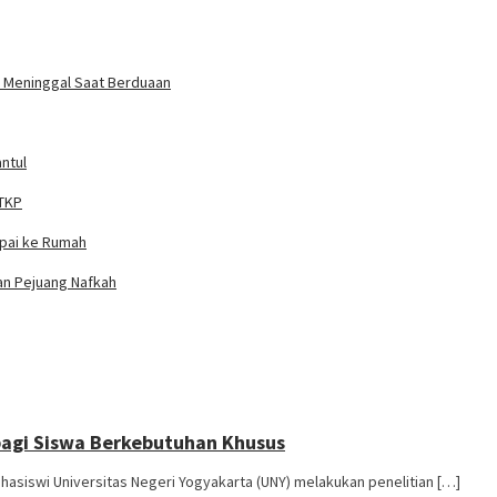
un Meninggal Saat Berduaan
ntul
 TKP
mpai ke Rumah
ian Pejuang Nafkah
 bagi Siswa Berkebutuhan Khusus
asiswi Universitas Negeri Yogyakarta (UNY) melakukan penelitian […]