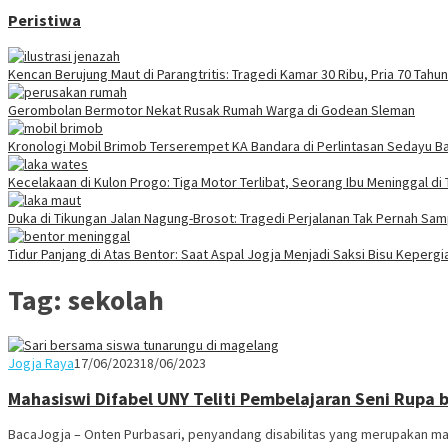
Peristiwa
Kencan Berujung Maut di Parangtritis: Tragedi Kamar 30 Ribu, Pria 70 Tah
Gerombolan Bermotor Nekat Rusak Rumah Warga di Godean Sleman
Kronologi Mobil Brimob Terserempet KA Bandara di Perlintasan Sedayu Ba
Kecelakaan di Kulon Progo: Tiga Motor Terlibat, Seorang Ibu Meninggal di
Duka di Tikungan Jalan Nagung-Brosot: Tragedi Perjalanan Tak Pernah Sa
Tidur Panjang di Atas Bentor: Saat Aspal Jogja Menjadi Saksi Bisu Keperg
Tag:
sekolah
Juno
Jogja Raya
17/06/2023
18/06/2023
Mahasiswi Difabel UNY Teliti Pembelajaran Seni Rupa
BacaJogja – Onten Purbasari, penyandang disabilitas yang merupakan mah