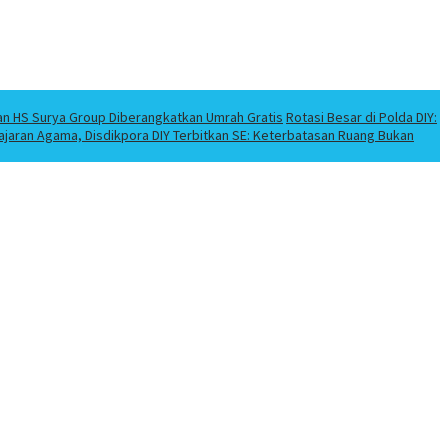
an HS Surya Group Diberangkatkan Umrah Gratis
Rotasi Besar di Polda DIY:
elajaran Agama, Disdikpora DIY Terbitkan SE: Keterbatasan Ruang Bukan