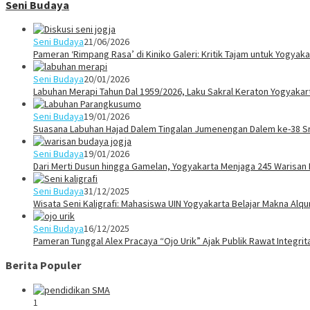
Seni Budaya
Seni Budaya
21/06/2026
Pameran ‘Rimpang Rasa’ di Kiniko Galeri: Kritik Tajam untuk Yogya
Seni Budaya
20/01/2026
Labuhan Merapi Tahun Dal 1959/2026, Laku Sakral Keraton Yogyaka
Seni Budaya
19/01/2026
Suasana Labuhan Hajad Dalem Tingalan Jumenengan Dalem ke-38 Sr
Seni Budaya
19/01/2026
Dari Merti Dusun hingga Gamelan, Yogyakarta Menjaga 245 Warisan
Seni Budaya
31/12/2025
Wisata Seni Kaligrafi: Mahasiswa UIN Yogyakarta Belajar Makna Alq
Seni Budaya
16/12/2025
Pameran Tunggal Alex Pracaya “Ojo Urik” Ajak Publik Rawat Integri
Berita Populer
1