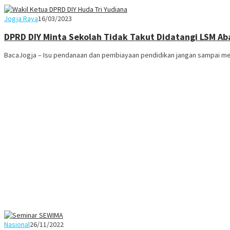
Juno
Jogja Raya
16/03/2023
DPRD DIY Minta Sekolah Tidak Takut Didatangi LSM Ab
BacaJogja – Isu pendanaan dan pembiayaan pendidikan jangan sampai menj
Juno
Nasional
26/11/2022