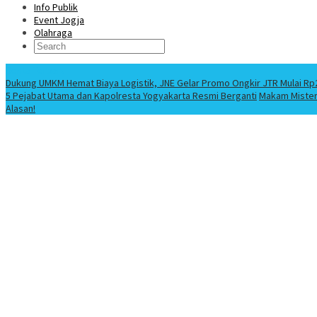
Info Publik
Event Jogja
Olahraga
Berita Terbaru
Dukung UMKM Hemat Biaya Logistik, JNE Gelar Promo Ongkir JTR Mulai Rp
5 Pejabat Utama dan Kapolresta Yogyakarta Resmi Berganti
Makam Misteri
Alasan!