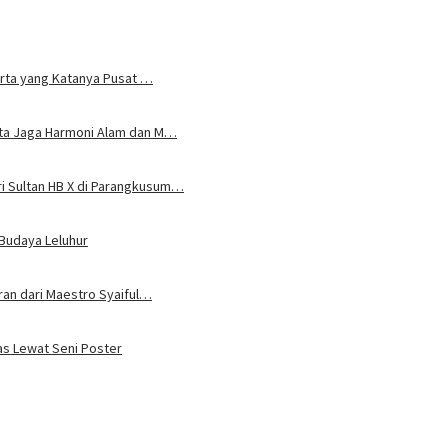
karta yang Katanya Pusat …
rta Jaga Harmoni Alam dan M…
i Sultan HB X di Parangkusum…
 Budaya Leluhur
uran dari Maestro Syaiful…
tas Lewat Seni Poster