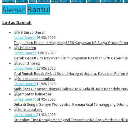
Po
Sri Sultan HB X
Keuangan
Ekonomi
Polda DIY
Klitih
Malioboro
Penganiayaan
Pencurian
Bantul
Sleman
Lintas Daerah
Lintas Daerah
03/08/2026
Tangis Haru Pecah di Magelang! 156 Karyawan HS Surya Group Dibe
Lintas Daerah
09/07/2026
Gerak Cepat! LPS Bayarkan Klaim Simpanan Nasabah BPR Ceper Klat
Lintas Daerah
27/05/2026
Viral Rumah Rusak Akibat Sound Horeg di Jepara, Kaca dan Plafon A
Lintas Daerah
13/05/2026
Ambulans GP Ansor Ringsek Tabrak Truk Gula di Jalur Deandels Pur
Lintas Daerah
01/05/2026
Duka di Sungai Serayu Wonosobo: Remaja Asal Temanggung Ditemuk
Lintas Daerah
21/02/2026
Kronologi Tiga Remaja Meninggal Tersambar KA Argo Merbabu di B