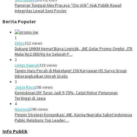
Pameran Tunggal Alex Pracaya “Ojo Urik” Ajak Publik Rawat
Integritas Lewat Seni Poster
Berita Populer
1
Ekbis
322 views
Dukung UMKM Hemat Biaya Logistik, JNE Gelar Promo Ongkir JTR
Mulai Rp2.000/Kg ke Seluruh P…
2
Lintas Daerah
318 views
Tangis Haru Pecah di Magelang! 156 Karyawan HS Surya Group
Diberangkatkan Umrah Gratis
3
Jogja Raya
198 views
Kemiskinan DIY Turun Jadi 9,70%, Catat Rekor Penurunan
Tertinggi di Jawa
4
Nasional
196 views
Pimpin Strategi Komunikasi JNE, Kurnia Nugraha Sabet Indonesia
Public Relations Top Leader…
Info Publik