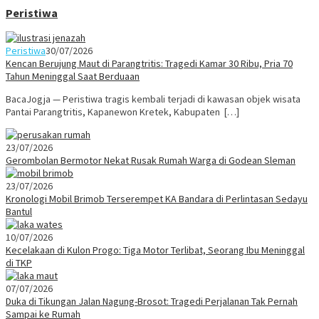
Peristiwa
Peristiwa
30/07/2026
Kencan Berujung Maut di Parangtritis: Tragedi Kamar 30 Ribu, Pria 70
Tahun Meninggal Saat Berduaan
BacaJogja — Peristiwa tragis kembali terjadi di kawasan objek wisata
Pantai Parangtritis, Kapanewon Kretek, Kabupaten […]
23/07/2026
Gerombolan Bermotor Nekat Rusak Rumah Warga di Godean Sleman
23/07/2026
Kronologi Mobil Brimob Terserempet KA Bandara di Perlintasan Sedayu
Bantul
10/07/2026
Kecelakaan di Kulon Progo: Tiga Motor Terlibat, Seorang Ibu Meninggal
di TKP
07/07/2026
Duka di Tikungan Jalan Nagung-Brosot: Tragedi Perjalanan Tak Pernah
Sampai ke Rumah