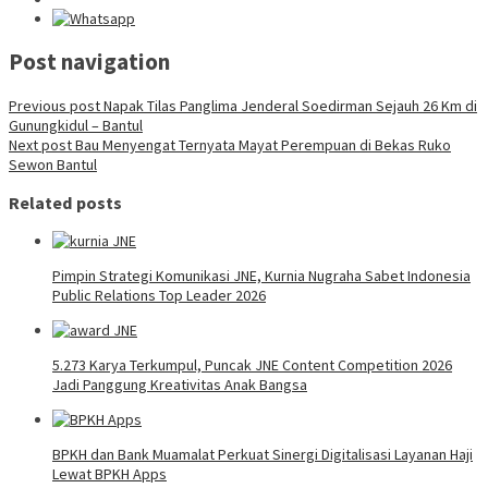
Post navigation
Previous post
Napak Tilas Panglima Jenderal Soedirman Sejauh 26 Km di
Gunungkidul – Bantul
Next post
Bau Menyengat Ternyata Mayat Perempuan di Bekas Ruko
Sewon Bantul
Related posts
Pimpin Strategi Komunikasi JNE, Kurnia Nugraha Sabet Indonesia
Public Relations Top Leader 2026
5.273 Karya Terkumpul, Puncak JNE Content Competition 2026
Jadi Panggung Kreativitas Anak Bangsa
BPKH dan Bank Muamalat Perkuat Sinergi Digitalisasi Layanan Haji
Lewat BPKH Apps