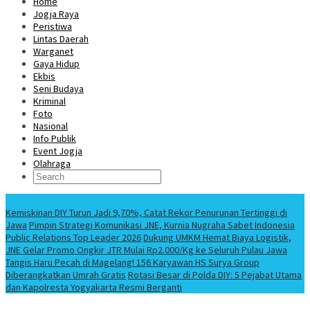
Home
Jogja Raya
Peristiwa
Lintas Daerah
Warganet
Gaya Hidup
Ekbis
Seni Budaya
Kriminal
Foto
Nasional
Info Publik
Event Jogja
Olahraga
Berita Terbaru
Kemiskinan DIY Turun Jadi 9,70%, Catat Rekor Penurunan Tertinggi di
Jawa
Pimpin Strategi Komunikasi JNE, Kurnia Nugraha Sabet Indonesia
Public Relations Top Leader 2026
Dukung UMKM Hemat Biaya Logistik,
JNE Gelar Promo Ongkir JTR Mulai Rp2.000/Kg ke Seluruh Pulau Jawa
Tangis Haru Pecah di Magelang! 156 Karyawan HS Surya Group
Diberangkatkan Umrah Gratis
Rotasi Besar di Polda DIY: 5 Pejabat Utama
dan Kapolresta Yogyakarta Resmi Berganti