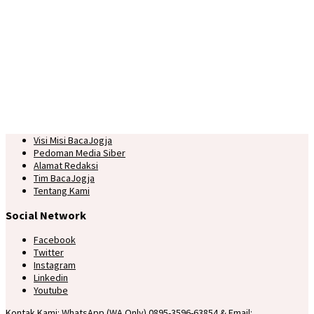
Visi Misi BacaJogja
Pedoman Media Siber
Alamat Redaksi
Tim BacaJogja
Tentang Kami
Social Network
Facebook
Twitter
Instagram
Linkedin
Youtube
Kontak Kami: WhatsApp (WA Only) 0895-3596-63854 & Email: