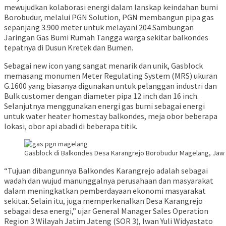
mewujudkan kolaborasi energi dalam lanskap keindahan bumi
Borobudur, melalui PGN Solution, PGN membangun pipa gas
sepanjang 3.900 meter untuk melayani 204 Sambungan
Jaringan Gas Bumi Rumah Tangga warga sekitar balkondes
tepatnya di Dusun Kretek dan Bumen.
Sebagai new icon yang sangat menarik dan unik, Gasblock
memasang monumen Meter Regulating System (MRS) ukuran
G.1600 yang biasanya digunakan untuk pelanggan industri dan
Bulk customer dengan diameter pipa 12 inch dan 16 inch.
Selanjutnya menggunakan energi gas bumi sebagai energi
untuk water heater homestay balkondes, meja obor beberapa
lokasi, obor api abadi di beberapa titik.
Gasblock di Balkondes Desa Karangrejo Borobudur Magelang, Jaw T
“Tujuan dibangunnya Balkondes Karangrejo adalah sebagai
wadah dan wujud manunggalnya perusahaan dan masyarakat
dalam meningkatkan pemberdayaan ekonomi masyarakat
sekitar. Selain itu, juga memperkenalkan Desa Karangrejo
sebagai desa energi,” ujar General Manager Sales Operation
Region 3 Wilayah Jatim Jateng (SOR 3), Iwan Yuli Widyastato