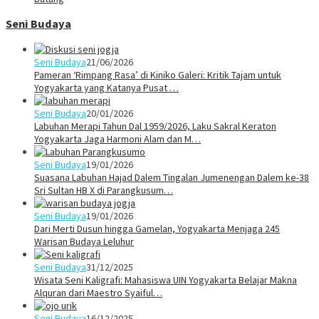
Seni Budaya
Seni Budaya
21/06/2026
Pameran ‘Rimpang Rasa’ di Kiniko Galeri: Kritik Tajam untuk
Yogyakarta yang Katanya Pusat …
Seni Budaya
20/01/2026
Labuhan Merapi Tahun Dal 1959/2026, Laku Sakral Keraton
Yogyakarta Jaga Harmoni Alam dan M…
Seni Budaya
19/01/2026
Suasana Labuhan Hajad Dalem Tingalan Jumenengan Dalem ke-38
Sri Sultan HB X di Parangkusum…
Seni Budaya
19/01/2026
Dari Merti Dusun hingga Gamelan, Yogyakarta Menjaga 245
Warisan Budaya Leluhur
Seni Budaya
31/12/2025
Wisata Seni Kaligrafi: Mahasiswa UIN Yogyakarta Belajar Makna
Alquran dari Maestro Syaiful…
Seni Budaya
16/12/2025