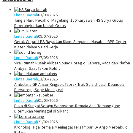
Lintas Daerah
03/08/2026
Tangis Haru Pecah di Magelang! 156 Karyawan HS Surya Group
Diberangkatkan Umrah Gratis
Lintas Daerah
09/07/2026
Gerak Cepat! LPS Bayarkan Klaim Simpanan Nasabah BPR Ceper
Klaten dalam 5 Hari Kerja
Lintas Daerah
27/05/2026
Viral Rumah Rusak Akibat Sound Horeg di Jepara, Kaca dan Plafon
Ambyar Saat Takbir Kelili…
Lintas Daerah
13/05/2026
Ambulans GP Ansor Ringsek Tabrak Truk Gula di Jalur Deandels
Purworejo, Sopir Meninggal
Lintas Daerah
01/05/2026
Duka di Sungai Serayu Wonosobo: Remaja Asal Temanggung
Ditemukan Meninggal di Sikancil
Lintas Daerah
21/02/2026
Kronologi Tiga Remaja Meninggal Tersambar KA Argo Merbabu di
Batang