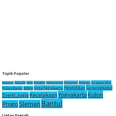
Topik Populer
Sri Sultan HB X
Keuangan
Ekonomi
Polda DIY
Klitih
Malioboro
Penganiayaan
Pencurian
Gunungkidul
Pendidikan
Kota Yogyakarta
Polres Bantul
BMKG
Yogyakarta
Kulon
Kecelakaan
Event Jogja
Bantul
Sleman
Progo
Lintas Daerah