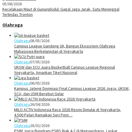
05/06/2026
Kecelakaan Maut di Gunungkidul: Gagal Jaga Jarak, Satu Meninggal
Terlindas Tronton
Olahraga
Olahraga
08/05/2026
Campus League Gandeng UII, Bangun Ekosistem Olahraga
Mahasiswa Berkelanjutan di Yogyakarta
Olahraga
07/05/2026
UKSW dan SCU Juara Basketball Campus League Regional
Yogyakarta, Amankan Tiket Nasional
Olahraga
06/05/2026
Kampus Jateng Dominasi Final Campus League 2026 Jogja, UKSW,
SCU, dan USM Berebut Gelar
Olahraga
26/04/2026
MILO ACTIV Indonesia Race 2026 Resmi Dimulai di Yogyakarta,
4.500 Pelari Ramaikan Seri Pem…
Olahraga
28/02/2026
PSIM Jogja Bungkam PSBS Biak 4-2 di Maguwoharjo, Laskar