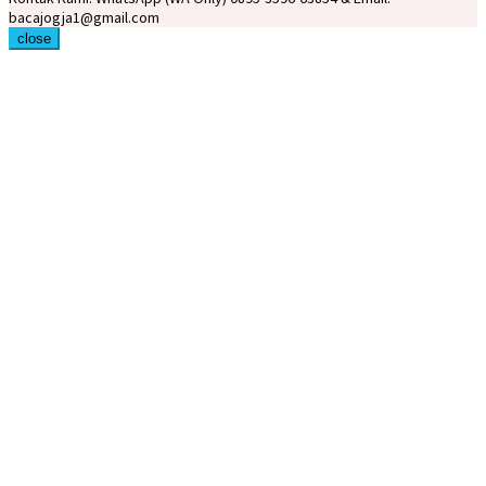
bacajogja1@gmail.com
close