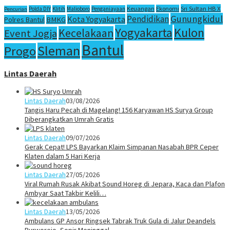
Sri Sultan HB X
Keuangan
Ekonomi
Polda DIY
Klitih
Malioboro
Penganiayaan
Pencurian
Gunungkidul
Pendidikan
Kota Yogyakarta
Polres Bantul
BMKG
Yogyakarta
Kulon
Kecelakaan
Event Jogja
Bantul
Sleman
Progo
Lintas Daerah
Lintas Daerah
03/08/2026
Tangis Haru Pecah di Magelang! 156 Karyawan HS Surya Group
Diberangkatkan Umrah Gratis
Lintas Daerah
09/07/2026
Gerak Cepat! LPS Bayarkan Klaim Simpanan Nasabah BPR Ceper
Klaten dalam 5 Hari Kerja
Lintas Daerah
27/05/2026
Viral Rumah Rusak Akibat Sound Horeg di Jepara, Kaca dan Plafon
Ambyar Saat Takbir Kelili…
Lintas Daerah
13/05/2026
Ambulans GP Ansor Ringsek Tabrak Truk Gula di Jalur Deandels
Purworejo, Sopir Meninggal