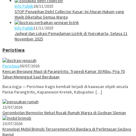
Info Publik
26/11/2025
STOP Penagihan Debt Collector Kasar: Ini Aturan Hukum yang
Wajib Diketahui Semua Warga
Info Publik
11/11/2025
Jadwal dan Lokasi Pemadaman Listrik di Yogyakarta, Selasa 11
November 2025
Peristiwa
Peristiwa
30/07/2026
Kencan Berujung Maut di Parangtritis: Tragedi Kamar 30 Ribu, Pria 70
Tahun Meninggal Saat Berduaan
BacaJogja — Peristiwa tragis kembali terjadi di kawasan objek wisata
Pantai Parangtritis, Kapanewon Kretek, Kabupaten […]
23/07/2026
Gerombolan Bermotor Nekat Rusak Rumah Warga di Godean Sleman
23/07/2026
Kronologi Mobil Brimob Terserempet KA Bandara di Perlintasan Sedayu
Bantul