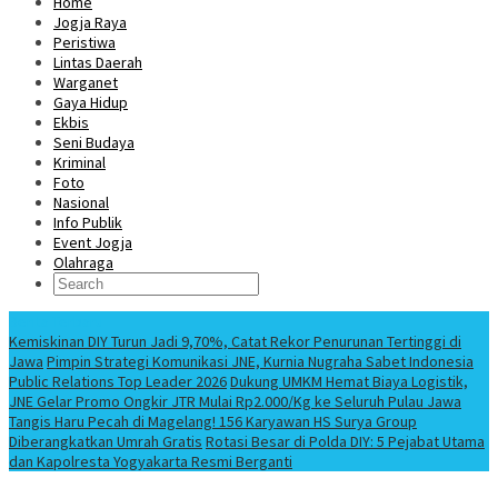
Home
Jogja Raya
Peristiwa
Lintas Daerah
Warganet
Gaya Hidup
Ekbis
Seni Budaya
Kriminal
Foto
Nasional
Info Publik
Event Jogja
Olahraga
Berita Terbaru
Kemiskinan DIY Turun Jadi 9,70%, Catat Rekor Penurunan Tertinggi di
Jawa
Pimpin Strategi Komunikasi JNE, Kurnia Nugraha Sabet Indonesia
Public Relations Top Leader 2026
Dukung UMKM Hemat Biaya Logistik,
JNE Gelar Promo Ongkir JTR Mulai Rp2.000/Kg ke Seluruh Pulau Jawa
Tangis Haru Pecah di Magelang! 156 Karyawan HS Surya Group
Diberangkatkan Umrah Gratis
Rotasi Besar di Polda DIY: 5 Pejabat Utama
dan Kapolresta Yogyakarta Resmi Berganti