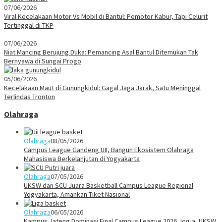
07/06/2026
Viral Kecelakaan Motor Vs Mobil di Bantul: Pemotor Kabur, Tapi Celurit
Tertinggal di TKP
07/06/2026
Niat Mancing Berujung Duka: Pemancing Asal Bantul Ditemukan Tak
Bernyawa di Sungai Progo
05/06/2026
Kecelakaan Maut di Gunungkidul: Gagal Jaga Jarak, Satu Meninggal
Terlindas Tronton
Olahraga
Olahraga
08/05/2026
Campus League Gandeng UII, Bangun Ekosistem Olahraga
Mahasiswa Berkelanjutan di Yogyakarta
Olahraga
07/05/2026
UKSW dan SCU Juara Basketball Campus League Regional
Yogyakarta, Amankan Tiket Nasional
Olahraga
06/05/2026
Kampus Jateng Dominasi Final Campus League 2026 Jogja, UKSW,