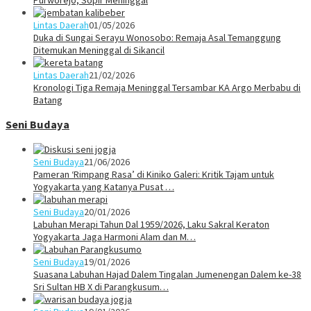
Lintas Daerah
01/05/2026
Duka di Sungai Serayu Wonosobo: Remaja Asal Temanggung
Ditemukan Meninggal di Sikancil
Lintas Daerah
21/02/2026
Kronologi Tiga Remaja Meninggal Tersambar KA Argo Merbabu di
Batang
Seni Budaya
Seni Budaya
21/06/2026
Pameran ‘Rimpang Rasa’ di Kiniko Galeri: Kritik Tajam untuk
Yogyakarta yang Katanya Pusat …
Seni Budaya
20/01/2026
Labuhan Merapi Tahun Dal 1959/2026, Laku Sakral Keraton
Yogyakarta Jaga Harmoni Alam dan M…
Seni Budaya
19/01/2026
Suasana Labuhan Hajad Dalem Tingalan Jumenengan Dalem ke-38
Sri Sultan HB X di Parangkusum…