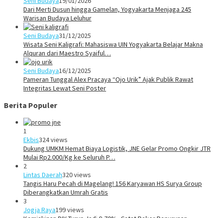
Seni Budaya
19/01/2026
Dari Merti Dusun hingga Gamelan, Yogyakarta Menjaga 245
Warisan Budaya Leluhur
Seni Budaya
31/12/2025
Wisata Seni Kaligrafi: Mahasiswa UIN Yogyakarta Belajar Makna
Alquran dari Maestro Syaiful…
Seni Budaya
16/12/2025
Pameran Tunggal Alex Pracaya “Ojo Urik” Ajak Publik Rawat
Integritas Lewat Seni Poster
Berita Populer
1
Ekbis
324 views
Dukung UMKM Hemat Biaya Logistik, JNE Gelar Promo Ongkir JTR
Mulai Rp2.000/Kg ke Seluruh P…
2
Lintas Daerah
320 views
Tangis Haru Pecah di Magelang! 156 Karyawan HS Surya Group
Diberangkatkan Umrah Gratis
3
Jogja Raya
199 views