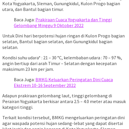
Kota Yogyakarta, Sleman, Gunungkidul, Kulon Progo bagian
utara, dan Bantul bagian timur.
Baca Juga:
Prakiraan Cuaca Yogyakarta dan Tinggi
Gelombang Minggu 9 Oktober 2022
Untuk Dini hari berpotensi hujan ringan di Kulon Progo bagian
selatan, Bantul bagian selatan, dan Gunungkidul bagian
selatan.
Kondisi suhu udara* : 21 – 30 °C, kelembaban udara : 70 – 97 %,
angin bertiup dari arah Timur – Selatan dengan kecepatan
maksimum 23 km per jam.
Baca Juga:
BMKG Keluarkan Peringatan Dini Cuaca
Ekstrem 10-16 September 2022
Adapun prakiraan gelombang laut, tinggi gelombang di
Perairan Yogyakarta berkisar antara 2.5 – 4.0 meter atau masuk
kategori tinggi.
Terkait kondisi tersebut, BMKG mengeluarkan peringatan dini
agar waspada potensi hujan sedang-lebat yang dapat disertai
kilat/petir dan angin kencang di Kota Yogyakarta, Sleman,