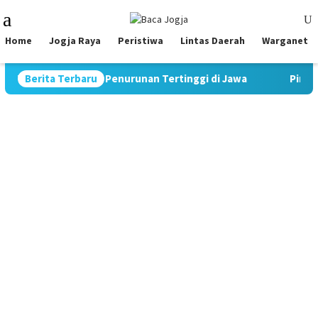
Skip
Mobile
to
Menu
content
Home
Jogja Raya
Peristiwa
Lintas Daerah
Warganet
atat Rekor Penurunan Tertinggi di Jawa
Berita Terbaru
Pimpin Strategi 