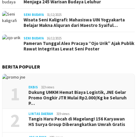
Menjaga 245 Warisan Budaya Leluhur
SENI BUDAYA
31/12/2025
Wisata Seni Kaligrafi: Mahasiswa UIN Yogyakarta
Belajar Makna Alquran dari Maestro Syaiful…
SENI BUDAYA
16/12/2025
Pameran Tunggal Alex Pracaya “Ojo Urik” Ajak Publik
Rawat Integritas Lewat Seni Poster
BERITA POPULER
1
EKBIS
323 views
Dukung UMKM Hemat Biaya Logistik, JNE Gelar
Promo Ongkir JTR Mulai Rp2.000/Kg ke Seluruh
P…
2
LINTAS DAERAH
319 views
Tangis Haru Pecah di Magelang! 156 Karyawan
HS Surya Group Diberangkatkan Umrah Gratis