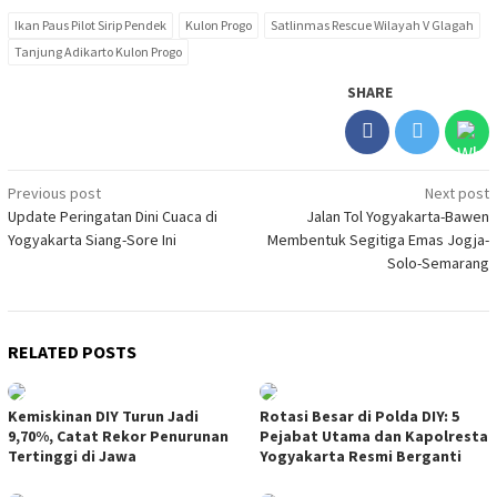
Ikan Paus Pilot Sirip Pendek
Kulon Progo
Satlinmas Rescue Wilayah V Glagah
Tanjung Adikarto Kulon Progo
SHARE
Post
Previous post
Next post
Update Peringatan Dini Cuaca di
Jalan Tol Yogyakarta-Bawen
navigation
Yogyakarta Siang-Sore Ini
Membentuk Segitiga Emas Jogja-
Solo-Semarang
RELATED POSTS
Kemiskinan DIY Turun Jadi
Rotasi Besar di Polda DIY: 5
9,70%, Catat Rekor Penurunan
Pejabat Utama dan Kapolresta
Tertinggi di Jawa
Yogyakarta Resmi Berganti