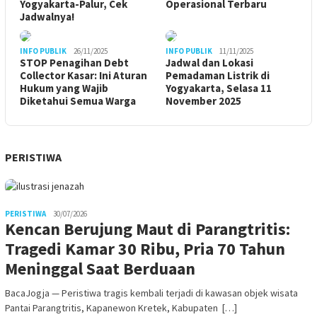
Yogyakarta-Palur, Cek
Operasional Terbaru
Jadwalnya!
INFO PUBLIK
26/11/2025
INFO PUBLIK
11/11/2025
STOP Penagihan Debt
Jadwal dan Lokasi
Collector Kasar: Ini Aturan
Pemadaman Listrik di
Hukum yang Wajib
Yogyakarta, Selasa 11
Diketahui Semua Warga
November 2025
PERISTIWA
PERISTIWA
30/07/2026
Kencan Berujung Maut di Parangtritis:
Tragedi Kamar 30 Ribu, Pria 70 Tahun
Meninggal Saat Berduaan
BacaJogja — Peristiwa tragis kembali terjadi di kawasan objek wisata
Pantai Parangtritis, Kapanewon Kretek, Kabupaten […]