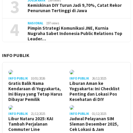
3
JOGJA RAYA
199 views
Kemiskinan DIY Turun Jadi 9,70%, Catat Rekor
Penurunan Tertinggi di Jawa
4
NASIONAL
197 views
Pimpin Strategi Komunikasi JNE, Kurnia
Nugraha Sabet Indonesia Public Relations Top
Leader…
INFO PUBLIK
INFO PUBLIK
10/01/2026
INFO PUBLIK
26/12/2025
Gratis Balik Nama
Liburan Aman ke
Kendaraan di Yogyakarta,
Yogyakarta: Ini Checklist
Ini Biaya yang Tetap Harus
Penting dan Lokasi Pos
Dibayar Pemilik
Kesehatan di DIY
INFO PUBLIK
21/12/2025
INFO PUBLIK
01/12/2025
Libur Nataru 2025: KAI
Jadwal Pelayanan SIM
Tambah Perjalanan
Sleman Desember 2025,
Commuter Line
Cek Lokasi & Jam