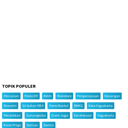
TOPIK POPULER
Pencurian
Polda DIY
Klitih
Malioboro
Penganiayaan
Keuangan
Ekonomi
Sri Sultan HB X
Polres Bantul
BMKG
Kota Yogyakarta
Pendidikan
Gunungkidul
Event Jogja
Kecelakaan
Yogyakarta
Kulon Progo
Sleman
Bantul