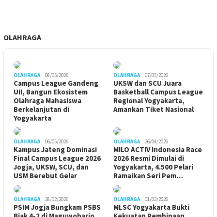
OLAHRAGA
OLAHRAGA
08/05/2026
OLAHRAGA
07/05/2026
Campus League Gandeng
UKSW dan SCU Juara
UII, Bangun Ekosistem
Basketball Campus League
Olahraga Mahasiswa
Regional Yogyakarta,
Berkelanjutan di
Amankan Tiket Nasional
Yogyakarta
OLAHRAGA
06/05/2026
OLAHRAGA
26/04/2026
Kampus Jateng Dominasi
MILO ACTIV Indonesia Race
Final Campus League 2026
2026 Resmi Dimulai di
Jogja, UKSW, SCU, dan
Yogyakarta, 4.500 Pelari
USM Berebut Gelar
Ramaikan Seri Pem…
OLAHRAGA
28/02/2026
OLAHRAGA
01/02/2026
PSIM Jogja Bungkam PSBS
MLSC Yogyakarta Bukti
Biak 4-2 di Maguwoharjo,
Kekuatan Pembinaan