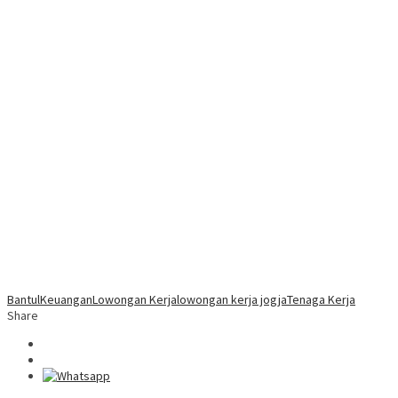
Bantul
Keuangan
Lowongan Kerja
lowongan kerja jogja
Tenaga Kerja
Share