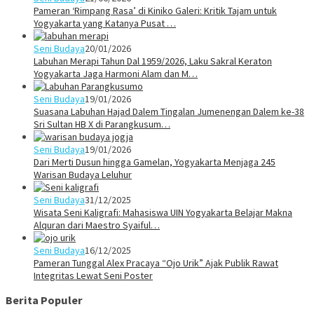
Pameran ‘Rimpang Rasa’ di Kiniko Galeri: Kritik Tajam untuk
Yogyakarta yang Katanya Pusat …
Seni Budaya
20/01/2026
Labuhan Merapi Tahun Dal 1959/2026, Laku Sakral Keraton
Yogyakarta Jaga Harmoni Alam dan M…
Seni Budaya
19/01/2026
Suasana Labuhan Hajad Dalem Tingalan Jumenengan Dalem ke-38
Sri Sultan HB X di Parangkusum…
Seni Budaya
19/01/2026
Dari Merti Dusun hingga Gamelan, Yogyakarta Menjaga 245
Warisan Budaya Leluhur
Seni Budaya
31/12/2025
Wisata Seni Kaligrafi: Mahasiswa UIN Yogyakarta Belajar Makna
Alquran dari Maestro Syaiful…
Seni Budaya
16/12/2025
Pameran Tunggal Alex Pracaya “Ojo Urik” Ajak Publik Rawat
Integritas Lewat Seni Poster
Berita Populer