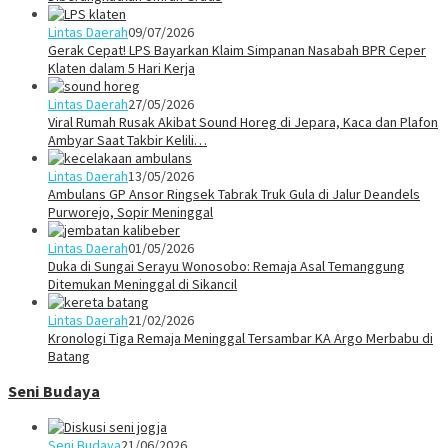
Lintas Daerah
09/07/2026
Gerak Cepat! LPS Bayarkan Klaim Simpanan Nasabah BPR Ceper
Klaten dalam 5 Hari Kerja
Lintas Daerah
27/05/2026
Viral Rumah Rusak Akibat Sound Horeg di Jepara, Kaca dan Plafon
Ambyar Saat Takbir Kelili…
Lintas Daerah
13/05/2026
Ambulans GP Ansor Ringsek Tabrak Truk Gula di Jalur Deandels
Purworejo, Sopir Meninggal
Lintas Daerah
01/05/2026
Duka di Sungai Serayu Wonosobo: Remaja Asal Temanggung
Ditemukan Meninggal di Sikancil
Lintas Daerah
21/02/2026
Kronologi Tiga Remaja Meninggal Tersambar KA Argo Merbabu di
Batang
Seni Budaya
Seni Budaya
21/06/2026