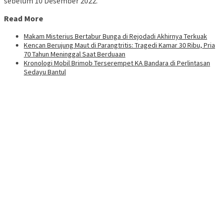
sebelum 10 Desember 2022.
Read More
Makam Misterius Bertabur Bunga di Rejodadi Akhirnya Terkuak
Kencan Berujung Maut di Parangtritis: Tragedi Kamar 30 Ribu, Pria
70 Tahun Meninggal Saat Berduaan
Kronologi Mobil Brimob Terserempet KA Bandara di Perlintasan
Sedayu Bantul