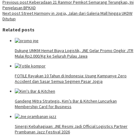
Post
Previous post
Keberadaan 21 Ranmor Pemkot Semarang Terungkap, Ini
Penjelasan BPKAD
navigation
Next post
Street Harmony in Jogja, Jalan dari Galeria Mall hingga UKDW
Ditutup
Related posts
Dukung UMKM Hemat Biaya Logistik, JNE Gelar Promo Ongkir JTR
Mulai Rp2.000/Kg ke Seluruh Pulau Jawa
FOTILE Rayakan 10 Tahun di Indonesia: Usung Kampanye Zero
Accident dan Sasar Semua Segmen Pasar Jogja
Gandeng Mitra Strategis, Kim’s Bar & Kitchen Luncurkan
Membership Card for Business
Sinergi Kebahagiaan: JNE Resmi Jadi Official Logistics Partner
Prambanan Jazz Festival 2026