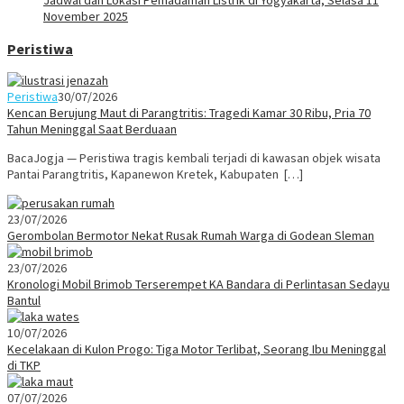
Jadwal dan Lokasi Pemadaman Listrik di Yogyakarta, Selasa 11
November 2025
Peristiwa
Peristiwa
30/07/2026
Kencan Berujung Maut di Parangtritis: Tragedi Kamar 30 Ribu, Pria 70
Tahun Meninggal Saat Berduaan
BacaJogja — Peristiwa tragis kembali terjadi di kawasan objek wisata
Pantai Parangtritis, Kapanewon Kretek, Kabupaten […]
23/07/2026
Gerombolan Bermotor Nekat Rusak Rumah Warga di Godean Sleman
23/07/2026
Kronologi Mobil Brimob Terserempet KA Bandara di Perlintasan Sedayu
Bantul
10/07/2026
Kecelakaan di Kulon Progo: Tiga Motor Terlibat, Seorang Ibu Meninggal
di TKP
07/07/2026