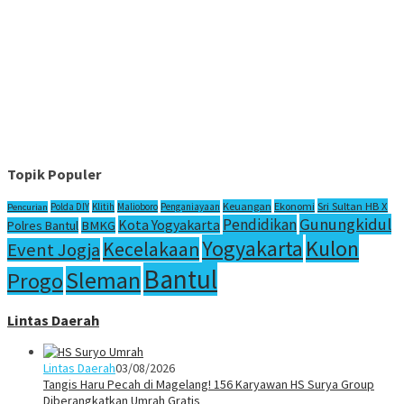
Topik Populer
Sri Sultan HB X
Keuangan
Ekonomi
Polda DIY
Klitih
Malioboro
Penganiayaan
Pencurian
Gunungkidul
Pendidikan
Kota Yogyakarta
Polres Bantul
BMKG
Yogyakarta
Kulon
Kecelakaan
Event Jogja
Bantul
Sleman
Progo
Lintas Daerah
Lintas Daerah
03/08/2026
Tangis Haru Pecah di Magelang! 156 Karyawan HS Surya Group
Diberangkatkan Umrah Gratis