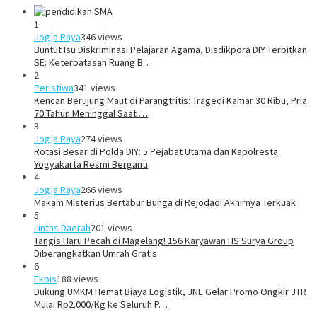
1
Jogja Raya
346 views
Buntut Isu Diskriminasi Pelajaran Agama, Disdikpora DIY Terbitkan
SE: Keterbatasan Ruang B…
2
Peristiwa
341 views
Kencan Berujung Maut di Parangtritis: Tragedi Kamar 30 Ribu, Pria
70 Tahun Meninggal Saat …
3
Jogja Raya
274 views
Rotasi Besar di Polda DIY: 5 Pejabat Utama dan Kapolresta
Yogyakarta Resmi Berganti
4
Jogja Raya
266 views
Makam Misterius Bertabur Bunga di Rejodadi Akhirnya Terkuak
5
Lintas Daerah
201 views
Tangis Haru Pecah di Magelang! 156 Karyawan HS Surya Group
Diberangkatkan Umrah Gratis
6
Ekbis
188 views
Dukung UMKM Hemat Biaya Logistik, JNE Gelar Promo Ongkir JTR
Mulai Rp2.000/Kg ke Seluruh P…