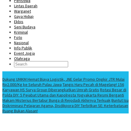
Peristiwa
Lintas Daerah
Warganet
Gaya Hidup
Ekbis
Seni Budaya
Kriminal
Foto
Nasional
Info Publik
Event Jogja
Olahraga
Berita Terbaru
Dukung UMKM Hemat Biaya Logistik, JNE Gelar Promo Ongkir JTR Mulai
Rp2.000/Kg ke Seluruh Pulau Jawa
Tangis Haru Pecah di Magelang! 156
Karyawan HS Surya Group Diberangkatkan Umrah Gratis
Rotasi Besar di
Polda DIY: 5 Pejabat Utama dan Kapolresta Yogyakarta Resmi Berganti
Makam Misterius Bertabur Bunga di Rejodadi Akhirnya Terkuak
Buntut Isu
Diskriminasi Pelajaran Agama, Disdikpora DIY Terbitkan SE: Keterbatasan
Ruang Bukan Alasan!