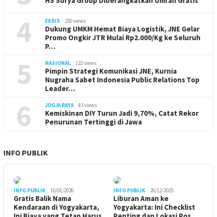
HS Surya Group Diberangkatkan Umrah Gratis
4
EKBIS
250 views
Dukung UMKM Hemat Biaya Logistik, JNE Gelar
Promo Ongkir JTR Mulai Rp2.000/Kg ke Seluruh
P…
5
NASIONAL
122 views
Pimpin Strategi Komunikasi JNE, Kurnia
Nugraha Sabet Indonesia Public Relations Top
Leader…
6
JOGJA RAYA
83 views
Kemiskinan DIY Turun Jadi 9,70%, Catat Rekor
Penurunan Tertinggi di Jawa
INFO PUBLIK
INFO PUBLIK
10/01/2026
INFO PUBLIK
26/12/2025
Gratis Balik Nama
Liburan Aman ke
Kendaraan di Yogyakarta,
Yogyakarta: Ini Checklist
Ini Biaya yang Tetap Harus
Penting dan Lokasi Pos