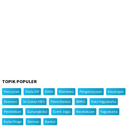
TOPIK POPULER
Pencurian
Polda DIY
Klitih
Malioboro
Penganiayaan
Keuangan
Ekonomi
Sri Sultan HB X
Polres Bantul
BMKG
Kota Yogyakarta
Pendidikan
Gunungkidul
Event Jogja
Kecelakaan
Yogyakarta
Kulon Progo
Sleman
Bantul