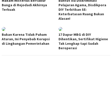
Makam Misterius Bertabur
Buntut Isu Diskriminasi
Bunga di Rejodadi Akhirnya
Pelajaran Agama, Disdikpora
Terkuak
DIY Terbitkan SE:
Keterbatasan Ruang Bukan
Alasan!
Bukan Karena Tidak Paham
17 Dapur MBG di DIY
Aturan, Ini Penyebab Korupsi
Dihentikan, Sertifikat Higiene
di Lingkungan Pemerintahan
Tak Lengkap tapi Sudah
Beroperasi