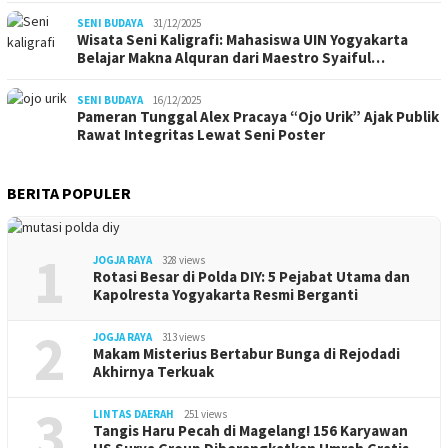
SENI BUDAYA
31/12/2025
Wisata Seni Kaligrafi: Mahasiswa UIN Yogyakarta
Belajar Makna Alquran dari Maestro Syaiful…
SENI BUDAYA
16/12/2025
Pameran Tunggal Alex Pracaya “Ojo Urik” Ajak Publik
Rawat Integritas Lewat Seni Poster
BERITA POPULER
1
JOGJA RAYA
328 views
Rotasi Besar di Polda DIY: 5 Pejabat Utama dan
Kapolresta Yogyakarta Resmi Berganti
2
JOGJA RAYA
313 views
Makam Misterius Bertabur Bunga di Rejodadi
Akhirnya Terkuak
3
LINTAS DAERAH
251 views
Tangis Haru Pecah di Magelang! 156 Karyawan