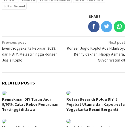
Sultan Ground
SHARE
Post
Previous post
Next post
Event Yogyakarta Februari 2023:
Konser Joglo Koplo! Ada NdarBoy,
navigation
dari PBTY, Melasti hingga Konser
Denny Caknan, Happy Asmara,
Jogja Koplo
Guyon Waton dll
RELATED POSTS
Kemiskinan DIY Turun Jadi
Rotasi Besar di Polda DIY: 5
9,70%, Catat Rekor Penurunan
Pejabat Utama dan Kapolresta
Tertinggi di Jawa
Yogyakarta Resmi Berganti