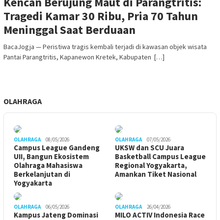
Kencan Berujung Maut di Parangtritis:
Tragedi Kamar 30 Ribu, Pria 70 Tahun
Meninggal Saat Berduaan
BacaJogja — Peristiwa tragis kembali terjadi di kawasan objek wisata
Pantai Parangtritis, Kapanewon Kretek, Kabupaten […]
OLAHRAGA
OLAHRAGA
08/05/2026
OLAHRAGA
07/05/2026
Campus League Gandeng
UKSW dan SCU Juara
UII, Bangun Ekosistem
Basketball Campus League
Olahraga Mahasiswa
Regional Yogyakarta,
Berkelanjutan di
Amankan Tiket Nasional
Yogyakarta
OLAHRAGA
06/05/2026
OLAHRAGA
26/04/2026
Kampus Jateng Dominasi
MILO ACTIV Indonesia Race