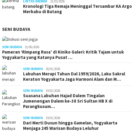
LINTAS DAERAH
21/02/2026
Kronologi Tiga Remaja Meninggal Tersambar KA Argo
Merbabu di Batang
SENI BUDAYA
SENI BUDAYA
21/06/2026
Pameran ‘Rimpang Rasa’ di Kiniko Galeri: Kritik Tajam untuk
Yogyakarta yang Katanya Pusat …
SENI BUDAYA
20/01/2026
Labuhan Merapi Tahun Dal 1959/2026, Laku Sakral
Keraton Yogyakarta Jaga Harmoni Alam dan M…
SENI BUDAYA
19/01/2026
Suasana Labuhan Hajad Dalem Tingalan
Jumenengan Dalem ke-38 Sri Sultan HB X di
Parangkusum…
SENI BUDAYA
19/01/2026
Dari Merti Dusun hingga Gamelan, Yogyakarta
Menjaga 245 Warisan Budaya Leluhur