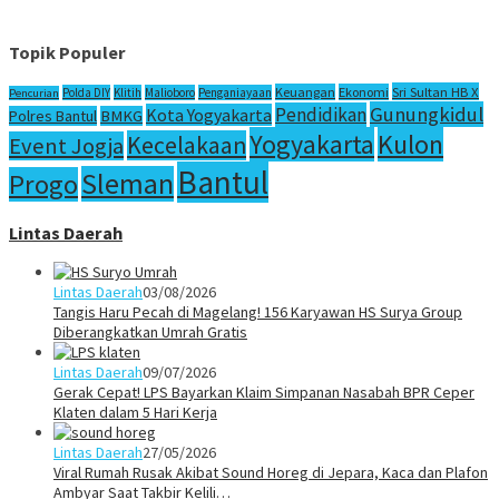
Topik Populer
Sri Sultan HB X
Keuangan
Ekonomi
Polda DIY
Klitih
Malioboro
Penganiayaan
Pencurian
Gunungkidul
Pendidikan
Kota Yogyakarta
Polres Bantul
BMKG
Yogyakarta
Kulon
Kecelakaan
Event Jogja
Bantul
Sleman
Progo
Lintas Daerah
Lintas Daerah
03/08/2026
Tangis Haru Pecah di Magelang! 156 Karyawan HS Surya Group
Diberangkatkan Umrah Gratis
Lintas Daerah
09/07/2026
Gerak Cepat! LPS Bayarkan Klaim Simpanan Nasabah BPR Ceper
Klaten dalam 5 Hari Kerja
Lintas Daerah
27/05/2026
Viral Rumah Rusak Akibat Sound Horeg di Jepara, Kaca dan Plafon
Ambyar Saat Takbir Kelili…