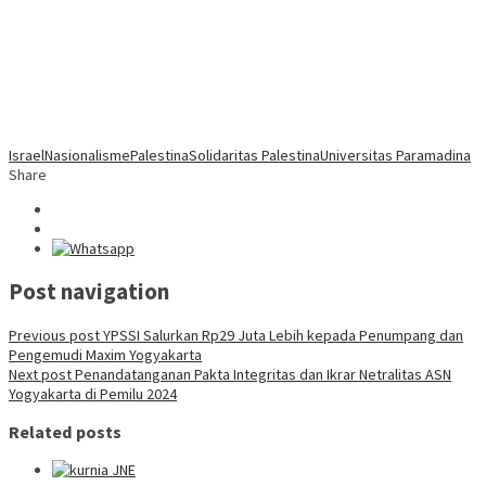
Israel
Nasionalisme
Palestina
Solidaritas Palestina
Universitas Paramadina
Share
Post navigation
Previous post
YPSSI Salurkan Rp29 Juta Lebih kepada Penumpang dan
Pengemudi Maxim Yogyakarta
Next post
Penandatanganan Pakta Integritas dan Ikrar Netralitas ASN
Yogyakarta di Pemilu 2024
Related posts