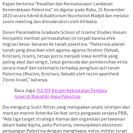
Kajian bertema “Keadilan dan Kemanusiaan: Landasan
Kemerdekaan Palestina” ini digelar pada Rabu, 15 November
2023 secara hibrid di Auditorium Nurcholish Madjid dan melalui
zoom meeting dan dimoderatori oleh Alfikalia.
Dosen Paramadina Graduate School of Islamic Studies Husain
Heriyanto melihat permasalahan ini terjadi karena efek
migrasi besar-besaran ke tanah palestina. “Palestina adalah
tanah yang disucikan oleh agama-agama Ibrahim (Yahudi,
Kristiani, Islam), tetapi justru menjadi lokus konflik yang
paling akut dan sengit, lokus genosida dan pembersihan etnis
secara masif dan sistematis terhadap penghuni asli tanah
Palestina (Muslim, Kristiani, Yahudi) oleh rezim apartheid
Zionis Israel,” katanya.
Baca Juga:
FUI DIY Kecam Kebrutalan Tentara
Israel di Masjid Al-Aqsa Palestina
Dia mengutip Scott Ritter yang merupakan analis intelijen dan
mantan marinir Amerika Serikat serta pengawas senjata PBB,
“Ada tiga target strategis Hamas dan organisasi perlawanan
dalam badai Aqsha, yaitu Pertama, menunjukkan eksistensi
perjuangan Palestina dengan menghapus mitos militer Israel