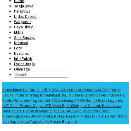
Home
Jogja Raya
Peristiwa
Lintas Daerah
Warganet
Gaya Hidup
Ekbis
Seni Budaya
Kriminal
Foto
Nasional
Info Publik
Event Jogja
Olahraga
Berita Terbaru
Kemiskinan DIY Turun Jadi 9,70%, Catat Rekor Penurunan Tertinggi di
Jawa
Pimpin Strategi Komunikasi JNE, Kurnia Nugraha Sabet Indonesia
Public Relations Top Leader 2026
Dukung UMKM Hemat Biaya Logistik,
JNE Gelar Promo Ongkir JTR Mulai Rp2.000/Kg ke Seluruh Pulau Jawa
Tangis Haru Pecah di Magelang! 156 Karyawan HS Surya Group
Diberangkatkan Umrah Gratis
Rotasi Besar di Polda DIY: 5 Pejabat Utama
dan Kapolresta Yogyakarta Resmi Berganti