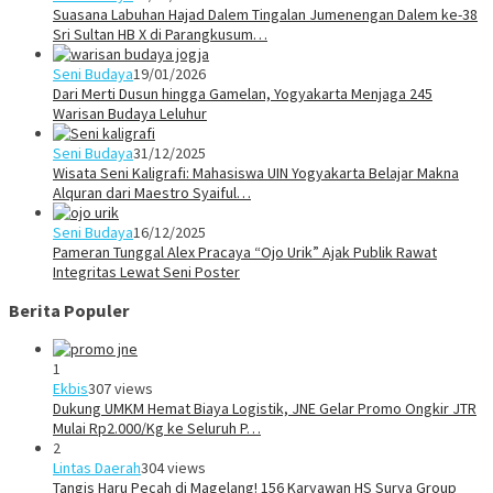
Suasana Labuhan Hajad Dalem Tingalan Jumenengan Dalem ke-38
Sri Sultan HB X di Parangkusum…
Seni Budaya
19/01/2026
Dari Merti Dusun hingga Gamelan, Yogyakarta Menjaga 245
Warisan Budaya Leluhur
Seni Budaya
31/12/2025
Wisata Seni Kaligrafi: Mahasiswa UIN Yogyakarta Belajar Makna
Alquran dari Maestro Syaiful…
Seni Budaya
16/12/2025
Pameran Tunggal Alex Pracaya “Ojo Urik” Ajak Publik Rawat
Integritas Lewat Seni Poster
Berita Populer
1
Ekbis
307 views
Dukung UMKM Hemat Biaya Logistik, JNE Gelar Promo Ongkir JTR
Mulai Rp2.000/Kg ke Seluruh P…
2
Lintas Daerah
304 views
Tangis Haru Pecah di Magelang! 156 Karyawan HS Surya Group