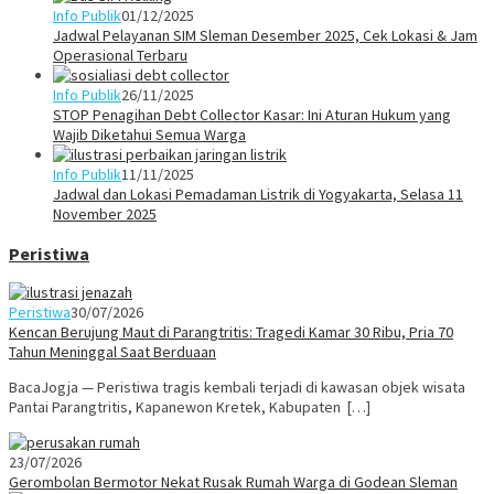
Info Publik
01/12/2025
Jadwal Pelayanan SIM Sleman Desember 2025, Cek Lokasi & Jam
Operasional Terbaru
Info Publik
26/11/2025
STOP Penagihan Debt Collector Kasar: Ini Aturan Hukum yang
Wajib Diketahui Semua Warga
Info Publik
11/11/2025
Jadwal dan Lokasi Pemadaman Listrik di Yogyakarta, Selasa 11
November 2025
Peristiwa
Peristiwa
30/07/2026
Kencan Berujung Maut di Parangtritis: Tragedi Kamar 30 Ribu, Pria 70
Tahun Meninggal Saat Berduaan
BacaJogja — Peristiwa tragis kembali terjadi di kawasan objek wisata
Pantai Parangtritis, Kapanewon Kretek, Kabupaten […]
23/07/2026
Gerombolan Bermotor Nekat Rusak Rumah Warga di Godean Sleman