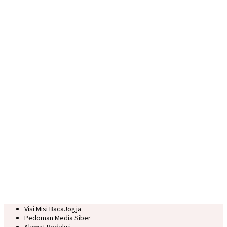
Visi Misi BacaJogja
Pedoman Media Siber
Alamat Redaksi