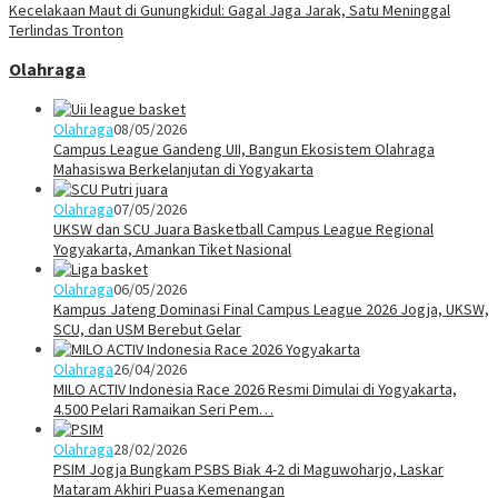
Kecelakaan Maut di Gunungkidul: Gagal Jaga Jarak, Satu Meninggal
Terlindas Tronton
Olahraga
Olahraga
08/05/2026
Campus League Gandeng UII, Bangun Ekosistem Olahraga
Mahasiswa Berkelanjutan di Yogyakarta
Olahraga
07/05/2026
UKSW dan SCU Juara Basketball Campus League Regional
Yogyakarta, Amankan Tiket Nasional
Olahraga
06/05/2026
Kampus Jateng Dominasi Final Campus League 2026 Jogja, UKSW,
SCU, dan USM Berebut Gelar
Olahraga
26/04/2026
MILO ACTIV Indonesia Race 2026 Resmi Dimulai di Yogyakarta,
4.500 Pelari Ramaikan Seri Pem…
Olahraga
28/02/2026
PSIM Jogja Bungkam PSBS Biak 4-2 di Maguwoharjo, Laskar
Mataram Akhiri Puasa Kemenangan