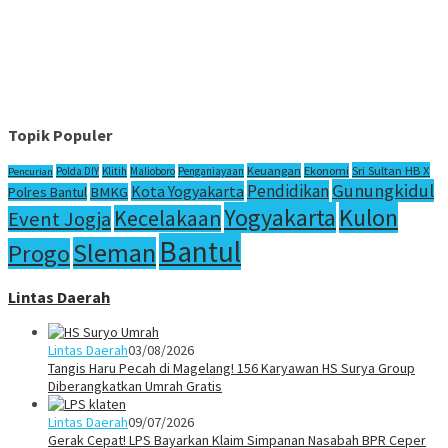
Topik Populer
Sri Sultan HB X
Keuangan
Ekonomi
Polda DIY
Klitih
Malioboro
Penganiayaan
Pencurian
Gunungkidul
Pendidikan
Kota Yogyakarta
Polres Bantul
BMKG
Yogyakarta
Kulon
Kecelakaan
Event Jogja
Bantul
Sleman
Progo
Lintas Daerah
Lintas Daerah
03/08/2026
Tangis Haru Pecah di Magelang! 156 Karyawan HS Surya Group
Diberangkatkan Umrah Gratis
Lintas Daerah
09/07/2026
Gerak Cepat! LPS Bayarkan Klaim Simpanan Nasabah BPR Ceper