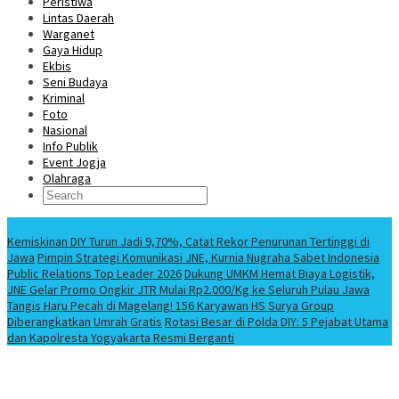
Peristiwa
Lintas Daerah
Warganet
Gaya Hidup
Ekbis
Seni Budaya
Kriminal
Foto
Nasional
Info Publik
Event Jogja
Olahraga
Berita Terbaru
Kemiskinan DIY Turun Jadi 9,70%, Catat Rekor Penurunan Tertinggi di
Jawa
Pimpin Strategi Komunikasi JNE, Kurnia Nugraha Sabet Indonesia
Public Relations Top Leader 2026
Dukung UMKM Hemat Biaya Logistik,
JNE Gelar Promo Ongkir JTR Mulai Rp2.000/Kg ke Seluruh Pulau Jawa
Tangis Haru Pecah di Magelang! 156 Karyawan HS Surya Group
Diberangkatkan Umrah Gratis
Rotasi Besar di Polda DIY: 5 Pejabat Utama
dan Kapolresta Yogyakarta Resmi Berganti