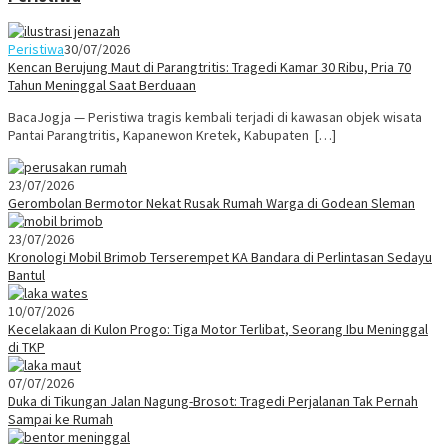
Peristiwa
30/07/2026
Kencan Berujung Maut di Parangtritis: Tragedi Kamar 30 Ribu, Pria 70
Tahun Meninggal Saat Berduaan
BacaJogja — Peristiwa tragis kembali terjadi di kawasan objek wisata
Pantai Parangtritis, Kapanewon Kretek, Kabupaten […]
23/07/2026
Gerombolan Bermotor Nekat Rusak Rumah Warga di Godean Sleman
23/07/2026
Kronologi Mobil Brimob Terserempet KA Bandara di Perlintasan Sedayu
Bantul
10/07/2026
Kecelakaan di Kulon Progo: Tiga Motor Terlibat, Seorang Ibu Meninggal
di TKP
07/07/2026
Duka di Tikungan Jalan Nagung-Brosot: Tragedi Perjalanan Tak Pernah
Sampai ke Rumah