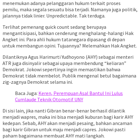
menemukan adanya pelanggaran hukum terkait proses
pemilu, maka segala sesuatu bisa terjadi. Namanya juga politik,
jalannya tidak linier. Unpredictable. Tak terduga.
Terlihat pemenang quick count sedang berupaya
mengantisipasi, bahkan cenderung menghalang-halangi Hak
Angket ini. Para ahli hukum tatanegara dipasang di depan
untuk membangun opini. Tujuannya? Melemahkan Hak Angket.
Dilantiknya Agus Harimurti Yudhoyono (AHY) sebagai menteri
ATR juga disinyalir sebagai upaya membendung “keliaran”
Demokrat. Jokowi sepertinya ingin memastikan bahwa
Demokrat tidak membelot. Publik mengenal betul bagaimana
zig-zagnya Demokrat selama ini.
Baca Juga:
Keren, Perempuan Asal Bantul Ini Lulus
Cumlaude Teknik Otomotif UNY
Di sisi lain, jika nanti Gibran benar-benar berhasil dilantik
menjadi wapres, maka ini bisa menjadi kuburan bagi karir AHY
kedepan. Sebab, AHY akan menjadi pesaing, bahkan ancaman
bagi karir Gibran untuk maju menjadi capres. Jokowi pasti
paham bagaimana membuat AHY mati langkah.