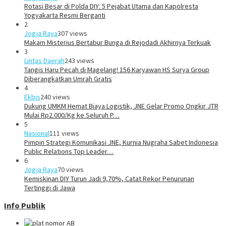
Rotasi Besar di Polda DIY: 5 Pejabat Utama dan Kapolresta
Yogyakarta Resmi Berganti
2
Jogja Raya
307 views
Makam Misterius Bertabur Bunga di Rejodadi Akhirnya Terkuak
3
Lintas Daerah
243 views
Tangis Haru Pecah di Magelang! 156 Karyawan HS Surya Group
Diberangkatkan Umrah Gratis
4
Ekbis
240 views
Dukung UMKM Hemat Biaya Logistik, JNE Gelar Promo Ongkir JTR
Mulai Rp2.000/Kg ke Seluruh P…
5
Nasional
111 views
Pimpin Strategi Komunikasi JNE, Kurnia Nugraha Sabet Indonesia
Public Relations Top Leader…
6
Jogja Raya
70 views
Kemiskinan DIY Turun Jadi 9,70%, Catat Rekor Penurunan
Tertinggi di Jawa
Info Publik