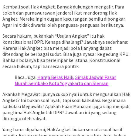
Kembali soal Hak Angket. Banyak dukungan mengalir. Para
tokoh dan purnawurawan jenderal ikut mendorong Hak
Angket. Mereka ingin dugaan kecurangan pemilu dibongkar.
Agar ini tidak diwarisi oleh penguasa-penguasa berikutnya.
Secara hukum, bukankah “Usulan Angket” itu hak
konstitusional DPR. Kenapa dihalangi? Jawabnya sederhana:
Karena Hak Angket bisa menjadi bola liar yang dapat
ditendang ke berbagai sudut. Bisa juga nyasar ke gedung KPU.
Bahkan bolanya bisa terlempar ke istana. Konstitusional
secara hukum, tapi liar secara politik.
Baca Juga:
Harga Beras Naik, Simak Jadwal Pasar
Murah Sembako Kota Yogyakarta dan Sleman
Akankah Megawati punya cukup nyali untuk mengusulkan Hak
Angket? Ini bukan soal nyali, tapi soal kalkulasi. Begaimana
kalkulasi Megawati? Apakah Puan Maharani juga siap menjadi
panglima Hak Angket di DPR? Jawaban ini yang sedang
ditunggu oleh rakyat.
Yang harus dipahami, Hak Angket bukan semata soal hasil
pemilu. Bukan sedang memperjuangkan paslon. Juga bukan