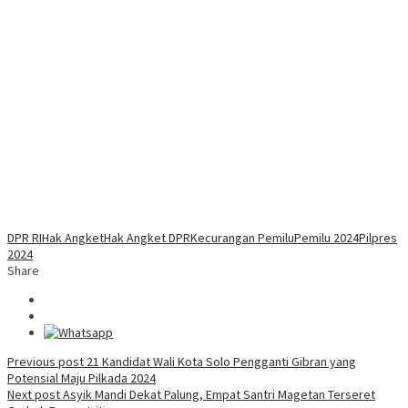
DPR RI
Hak Angket
Hak Angket DPR
Kecurangan Pemilu
Pemilu 2024
Pilpres
2024
Share
Post
Previous post
21 Kandidat Wali Kota Solo Pengganti Gibran yang
Potensial Maju Pilkada 2024
navigation
Next post
Asyik Mandi Dekat Palung, Empat Santri Magetan Terseret