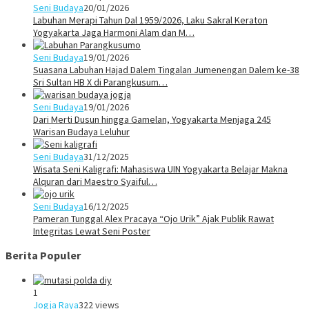
Seni Budaya
20/01/2026
Labuhan Merapi Tahun Dal 1959/2026, Laku Sakral Keraton
Yogyakarta Jaga Harmoni Alam dan M…
Seni Budaya
19/01/2026
Suasana Labuhan Hajad Dalem Tingalan Jumenengan Dalem ke-38
Sri Sultan HB X di Parangkusum…
Seni Budaya
19/01/2026
Dari Merti Dusun hingga Gamelan, Yogyakarta Menjaga 245
Warisan Budaya Leluhur
Seni Budaya
31/12/2025
Wisata Seni Kaligrafi: Mahasiswa UIN Yogyakarta Belajar Makna
Alquran dari Maestro Syaiful…
Seni Budaya
16/12/2025
Pameran Tunggal Alex Pracaya “Ojo Urik” Ajak Publik Rawat
Integritas Lewat Seni Poster
Berita Populer
1
Jogja Raya
322 views