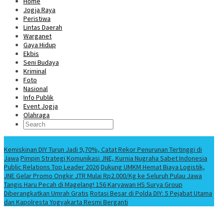
Home
Jogja Raya
Peristiwa
Lintas Daerah
Warganet
Gaya Hidup
Ekbis
Seni Budaya
Kriminal
Foto
Nasional
Info Publik
Event Jogja
Olahraga
Berita Terbaru
Kemiskinan DIY Turun Jadi 9,70%, Catat Rekor Penurunan Tertinggi di
Jawa
Pimpin Strategi Komunikasi JNE, Kurnia Nugraha Sabet Indonesia
Public Relations Top Leader 2026
Dukung UMKM Hemat Biaya Logistik,
JNE Gelar Promo Ongkir JTR Mulai Rp2.000/Kg ke Seluruh Pulau Jawa
Tangis Haru Pecah di Magelang! 156 Karyawan HS Surya Group
Diberangkatkan Umrah Gratis
Rotasi Besar di Polda DIY: 5 Pejabat Utama
dan Kapolresta Yogyakarta Resmi Berganti