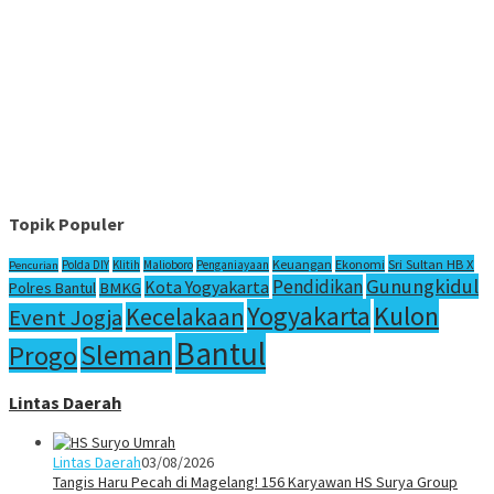
Topik Populer
Sri Sultan HB X
Keuangan
Ekonomi
Polda DIY
Klitih
Malioboro
Penganiayaan
Pencurian
Gunungkidul
Pendidikan
Kota Yogyakarta
Polres Bantul
BMKG
Yogyakarta
Kulon
Kecelakaan
Event Jogja
Bantul
Sleman
Progo
Lintas Daerah
Lintas Daerah
03/08/2026
Tangis Haru Pecah di Magelang! 156 Karyawan HS Surya Group