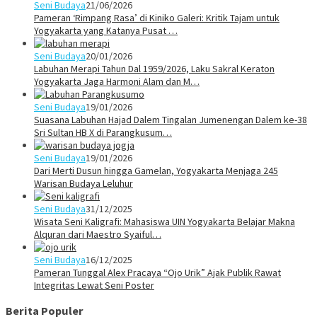
Seni Budaya
21/06/2026
Pameran ‘Rimpang Rasa’ di Kiniko Galeri: Kritik Tajam untuk
Yogyakarta yang Katanya Pusat …
Seni Budaya
20/01/2026
Labuhan Merapi Tahun Dal 1959/2026, Laku Sakral Keraton
Yogyakarta Jaga Harmoni Alam dan M…
Seni Budaya
19/01/2026
Suasana Labuhan Hajad Dalem Tingalan Jumenengan Dalem ke-38
Sri Sultan HB X di Parangkusum…
Seni Budaya
19/01/2026
Dari Merti Dusun hingga Gamelan, Yogyakarta Menjaga 245
Warisan Budaya Leluhur
Seni Budaya
31/12/2025
Wisata Seni Kaligrafi: Mahasiswa UIN Yogyakarta Belajar Makna
Alquran dari Maestro Syaiful…
Seni Budaya
16/12/2025
Pameran Tunggal Alex Pracaya “Ojo Urik” Ajak Publik Rawat
Integritas Lewat Seni Poster
Berita Populer