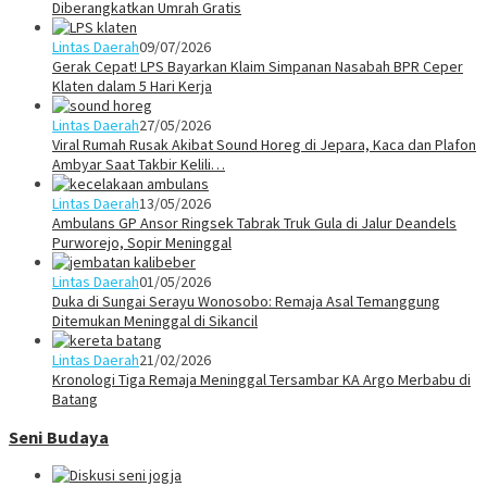
Diberangkatkan Umrah Gratis
Lintas Daerah
09/07/2026
Gerak Cepat! LPS Bayarkan Klaim Simpanan Nasabah BPR Ceper
Klaten dalam 5 Hari Kerja
Lintas Daerah
27/05/2026
Viral Rumah Rusak Akibat Sound Horeg di Jepara, Kaca dan Plafon
Ambyar Saat Takbir Kelili…
Lintas Daerah
13/05/2026
Ambulans GP Ansor Ringsek Tabrak Truk Gula di Jalur Deandels
Purworejo, Sopir Meninggal
Lintas Daerah
01/05/2026
Duka di Sungai Serayu Wonosobo: Remaja Asal Temanggung
Ditemukan Meninggal di Sikancil
Lintas Daerah
21/02/2026
Kronologi Tiga Remaja Meninggal Tersambar KA Argo Merbabu di
Batang
Seni Budaya