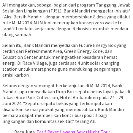
Ali mengatakan, sebagai bagian dari program Tanggung Jawab
Sosial dan Lingkungan (TJSL), Bank Mandiri menggelar inisiatif
“Aksi Bersih Mandiri” dengan membersihkan 8 desa yang dilalui
rute MJM 2024. MJM kini menerapkan konsep zero waste to
landfill melalui kerjasama dengan Rekosistem untuk mendaur
ulang sampah.
Selain itu, Bank Mandiri menyediakan Future Energy Box yang
terdiri dari Refreshment Area, Green Energy Zone, dan
Education Center untuk meningkatkan kesadaran hemat
energi. Di Race Village, juga terdapat 4 unit solar charging
station untuk smartphone guna mendukung pengurangan
emisi karbon.
Selaras dengan semangat berkelanjutan di MJM 2024, Bank
Mandiri juga menyediakan Drop Box sepatu bekas layak pakai di
lokasi Race Pack Collection, Hotel Ambarukmo pada 27 – 29
Juni 2024. “Sepatu-sepatu bekas yang terkumpul akan
disalurkan ke masyarakat yang membutuhkan. Bank Mandiri
berharap dapat memberikan kontribusi positif bagi
lingkungan dan komunitas sekitar,” terang Ali.
Baca Juga:
Tarif Paket Lawang Sewu Night Tour