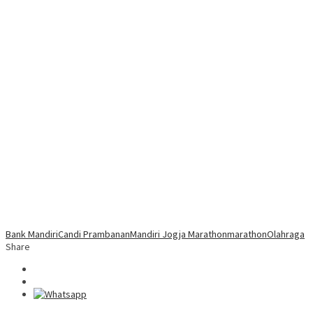
Bank Mandiri
Candi Prambanan
Mandiri Jogja Marathon
marathon
Olahraga
Share