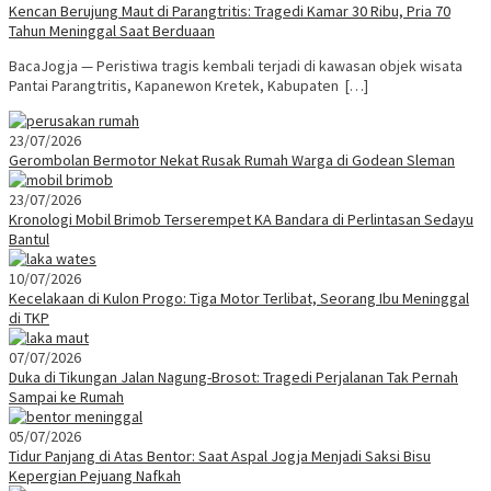
Kencan Berujung Maut di Parangtritis: Tragedi Kamar 30 Ribu, Pria 70
Tahun Meninggal Saat Berduaan
BacaJogja — Peristiwa tragis kembali terjadi di kawasan objek wisata
Pantai Parangtritis, Kapanewon Kretek, Kabupaten […]
23/07/2026
Gerombolan Bermotor Nekat Rusak Rumah Warga di Godean Sleman
23/07/2026
Kronologi Mobil Brimob Terserempet KA Bandara di Perlintasan Sedayu
Bantul
10/07/2026
Kecelakaan di Kulon Progo: Tiga Motor Terlibat, Seorang Ibu Meninggal
di TKP
07/07/2026
Duka di Tikungan Jalan Nagung-Brosot: Tragedi Perjalanan Tak Pernah
Sampai ke Rumah
05/07/2026
Tidur Panjang di Atas Bentor: Saat Aspal Jogja Menjadi Saksi Bisu
Kepergian Pejuang Nafkah