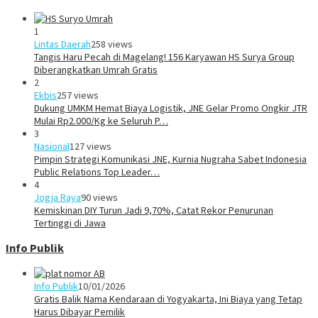
1
Lintas Daerah
258 views
Tangis Haru Pecah di Magelang! 156 Karyawan HS Surya Group
Diberangkatkan Umrah Gratis
2
Ekbis
257 views
Dukung UMKM Hemat Biaya Logistik, JNE Gelar Promo Ongkir JTR
Mulai Rp2.000/Kg ke Seluruh P…
3
Nasional
127 views
Pimpin Strategi Komunikasi JNE, Kurnia Nugraha Sabet Indonesia
Public Relations Top Leader…
4
Jogja Raya
90 views
Kemiskinan DIY Turun Jadi 9,70%, Catat Rekor Penurunan
Tertinggi di Jawa
Info Publik
Info Publik
10/01/2026
Gratis Balik Nama Kendaraan di Yogyakarta, Ini Biaya yang Tetap
Harus Dibayar Pemilik