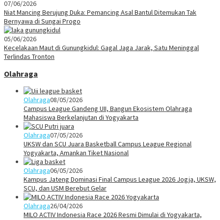
07/06/2026
Niat Mancing Berujung Duka: Pemancing Asal Bantul Ditemukan Tak
Bernyawa di Sungai Progo
05/06/2026
Kecelakaan Maut di Gunungkidul: Gagal Jaga Jarak, Satu Meninggal
Terlindas Tronton
Olahraga
Olahraga
08/05/2026
Campus League Gandeng UII, Bangun Ekosistem Olahraga
Mahasiswa Berkelanjutan di Yogyakarta
Olahraga
07/05/2026
UKSW dan SCU Juara Basketball Campus League Regional
Yogyakarta, Amankan Tiket Nasional
Olahraga
06/05/2026
Kampus Jateng Dominasi Final Campus League 2026 Jogja, UKSW,
SCU, dan USM Berebut Gelar
Olahraga
26/04/2026
MILO ACTIV Indonesia Race 2026 Resmi Dimulai di Yogyakarta,