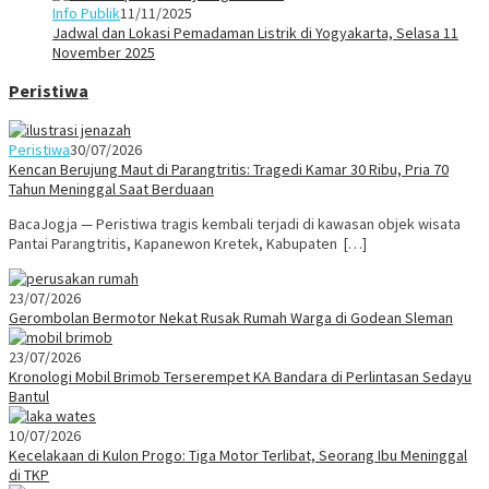
Info Publik
11/11/2025
Jadwal dan Lokasi Pemadaman Listrik di Yogyakarta, Selasa 11
November 2025
Peristiwa
Peristiwa
30/07/2026
Kencan Berujung Maut di Parangtritis: Tragedi Kamar 30 Ribu, Pria 70
Tahun Meninggal Saat Berduaan
BacaJogja — Peristiwa tragis kembali terjadi di kawasan objek wisata
Pantai Parangtritis, Kapanewon Kretek, Kabupaten […]
23/07/2026
Gerombolan Bermotor Nekat Rusak Rumah Warga di Godean Sleman
23/07/2026
Kronologi Mobil Brimob Terserempet KA Bandara di Perlintasan Sedayu
Bantul
10/07/2026
Kecelakaan di Kulon Progo: Tiga Motor Terlibat, Seorang Ibu Meninggal
di TKP