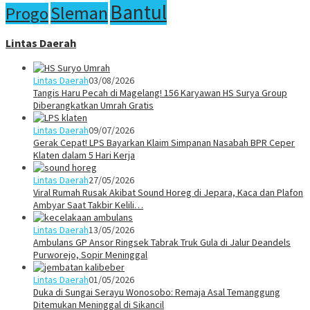
Bantul
Sleman
Progo
Lintas Daerah
Lintas Daerah
03/08/2026
Tangis Haru Pecah di Magelang! 156 Karyawan HS Surya Group
Diberangkatkan Umrah Gratis
Lintas Daerah
09/07/2026
Gerak Cepat! LPS Bayarkan Klaim Simpanan Nasabah BPR Ceper
Klaten dalam 5 Hari Kerja
Lintas Daerah
27/05/2026
Viral Rumah Rusak Akibat Sound Horeg di Jepara, Kaca dan Plafon
Ambyar Saat Takbir Kelili…
Lintas Daerah
13/05/2026
Ambulans GP Ansor Ringsek Tabrak Truk Gula di Jalur Deandels
Purworejo, Sopir Meninggal
Lintas Daerah
01/05/2026
Duka di Sungai Serayu Wonosobo: Remaja Asal Temanggung
Ditemukan Meninggal di Sikancil