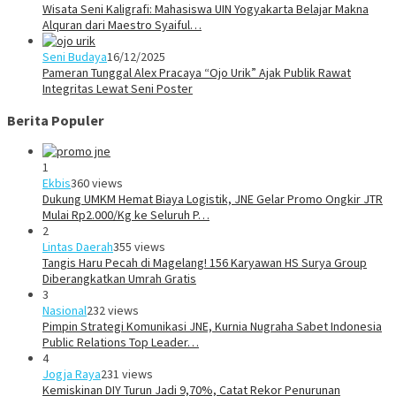
Wisata Seni Kaligrafi: Mahasiswa UIN Yogyakarta Belajar Makna
Alquran dari Maestro Syaiful…
Seni Budaya
16/12/2025
Pameran Tunggal Alex Pracaya “Ojo Urik” Ajak Publik Rawat
Integritas Lewat Seni Poster
Berita Populer
1
Ekbis
360 views
Dukung UMKM Hemat Biaya Logistik, JNE Gelar Promo Ongkir JTR
Mulai Rp2.000/Kg ke Seluruh P…
2
Lintas Daerah
355 views
Tangis Haru Pecah di Magelang! 156 Karyawan HS Surya Group
Diberangkatkan Umrah Gratis
3
Nasional
232 views
Pimpin Strategi Komunikasi JNE, Kurnia Nugraha Sabet Indonesia
Public Relations Top Leader…
4
Jogja Raya
231 views
Kemiskinan DIY Turun Jadi 9,70%, Catat Rekor Penurunan