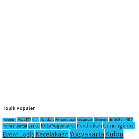
Topik Populer
Sri Sultan HB X
Keuangan
Ekonomi
Polda DIY
Klitih
Malioboro
Penganiayaan
Pencurian
Gunungkidul
Pendidikan
Kota Yogyakarta
Polres Bantul
BMKG
Yogyakarta
Kulon
Kecelakaan
Event Jogja