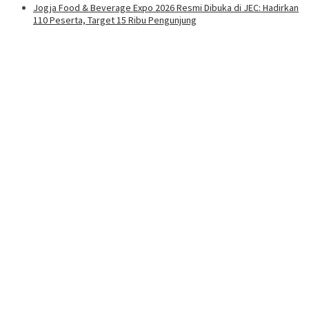
Jogja Food & Beverage Expo 2026 Resmi Dibuka di JEC: Hadirkan
110 Peserta, Target 15 Ribu Pengunjung