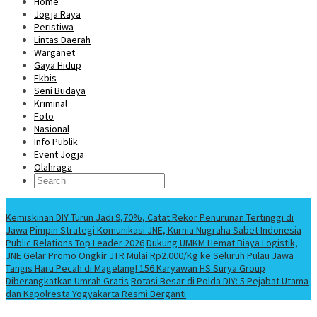
Home
Jogja Raya
Peristiwa
Lintas Daerah
Warganet
Gaya Hidup
Ekbis
Seni Budaya
Kriminal
Foto
Nasional
Info Publik
Event Jogja
Olahraga
Berita Terbaru
Kemiskinan DIY Turun Jadi 9,70%, Catat Rekor Penurunan Tertinggi di
Jawa
Pimpin Strategi Komunikasi JNE, Kurnia Nugraha Sabet Indonesia
Public Relations Top Leader 2026
Dukung UMKM Hemat Biaya Logistik,
JNE Gelar Promo Ongkir JTR Mulai Rp2.000/Kg ke Seluruh Pulau Jawa
Tangis Haru Pecah di Magelang! 156 Karyawan HS Surya Group
Diberangkatkan Umrah Gratis
Rotasi Besar di Polda DIY: 5 Pejabat Utama
dan Kapolresta Yogyakarta Resmi Berganti