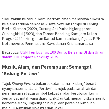
“Dari tahun ke tahun, kami berkomitmen membawa orkestra
ke alam terbuka dan desa wisata. Setelah tampil di Tebing
Breksi Sleman (2022), Gunung Api Purba Nglanggeran
Gunungkidul (2023), dan Taman Bendung Kamijoro Kulon
Progo (2024), kini giliran Bantul kami sambangi,” jelas KPH
Notonegoro, Penghageng Kawedanan Kridhamardawa.
Baca Juga:
UGM Tembus Top 100 Dunia, Bersama UI dan Unair
dalam THE Impact Rankings 2025
Musik, Alam, dan Perempuan: Semangat
‘Kidung Pertiwi’
Tajuk
Kidung Pertiwi
bukan sekadar nama. ‘Kidung’ berarti
nyanyian, sementara ‘Pertiwi’ merujuk pada tanah air dan
perempuan sebagai simbol kekuatan dan kesuburan bumi.
Semangat inilah yang diusung YRO untuk menampilkan musik
bertema alam, lingkungan hidup, dan peran perempuan
melalui sentuhan orkestra dan vokal.