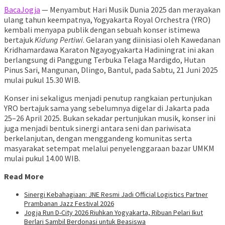
BacaJogja
— Menyambut Hari Musik Dunia 2025 dan merayakan
ulang tahun keempatnya, Yogyakarta Royal Orchestra (YRO)
kembali menyapa publik dengan sebuah konser istimewa
bertajuk
Kidung Pertiwi
. Gelaran yang diinisiasi oleh Kawedanan
Kridhamardawa Karaton Ngayogyakarta Hadiningrat ini akan
berlangsung di Panggung Terbuka Telaga Mardigdo, Hutan
Pinus Sari, Mangunan, Dlingo, Bantul, pada Sabtu, 21 Juni 2025
mulai pukul 15.30 WIB.
Konser ini sekaligus menjadi penutup rangkaian pertunjukan
YRO bertajuk sama yang sebelumnya digelar di Jakarta pada
25–26 April 2025. Bukan sekadar pertunjukan musik, konser ini
juga menjadi bentuk sinergi antara seni dan pariwisata
berkelanjutan, dengan menggandeng komunitas serta
masyarakat setempat melalui penyelenggaraan bazar UMKM
mulai pukul 14.00 WIB.
Read More
Sinergi Kebahagiaan: JNE Resmi Jadi Official Logistics Partner
Prambanan Jazz Festival 2026
Jogja Run D-City 2026 Riuhkan Yogyakarta, Ribuan Pelari Ikut
Berlari Sambil Berdonasi untuk Beasiswa