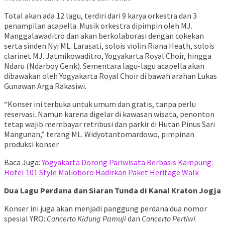
Total akan ada 12 lagu, terdiri dari 9 karya orkestra dan 3
penampilan acapella. Musik orkestra dipimpin oleh MJ.
Manggalawaditro dan akan berkolaborasi dengan cokekan
serta sinden Nyi ML. Larasati, solois violin Riana Heath, solois
clarinet MJ. Jatmikowaditro, Yogyakarta Royal Choir, hingga
Ndaru (Ndarboy Genk). Sementara lagu-lagu acapella akan
dibawakan oleh Yogyakarta Royal Choir di bawah arahan Lukas
Gunawan Arga Rakasiwi.
“Konser ini terbuka untuk umum dan gratis, tanpa perlu
reservasi. Namun karena digelar di kawasan wisata, penonton
tetap wajib membayar retribusi dan parkir di Hutan Pinus Sari
Mangunan,” terang ML. Widyotantomardowo, pimpinan
produksi konser.
Baca Juga:
Yogyakarta Dorong Pariwisata Berbasis Kampung:
Hotel 101 Style Malioboro Hadirkan Paket Heritage Walk
Dua Lagu Perdana dan Siaran Tunda di Kanal Kraton Jogja
Konser ini juga akan menjadi panggung perdana dua nomor
spesial YRO:
Concerto Kidung Pamuji
dan
Concerto Pertiwi
.