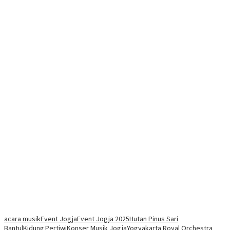
acara musik
Event Jogja
Event Jogja 2025
Hutan Pinus Sari
Bantul
Kidung Pertiwi
Konser Musik Jogja
Yogyakarta Royal Orchestra