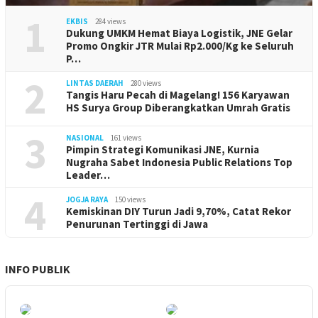
1
EKBIS
284 views
Dukung UMKM Hemat Biaya Logistik, JNE Gelar
Promo Ongkir JTR Mulai Rp2.000/Kg ke Seluruh
P…
2
LINTAS DAERAH
280 views
Tangis Haru Pecah di Magelang! 156 Karyawan
HS Surya Group Diberangkatkan Umrah Gratis
3
NASIONAL
161 views
Pimpin Strategi Komunikasi JNE, Kurnia
Nugraha Sabet Indonesia Public Relations Top
Leader…
4
JOGJA RAYA
150 views
Kemiskinan DIY Turun Jadi 9,70%, Catat Rekor
Penurunan Tertinggi di Jawa
INFO PUBLIK