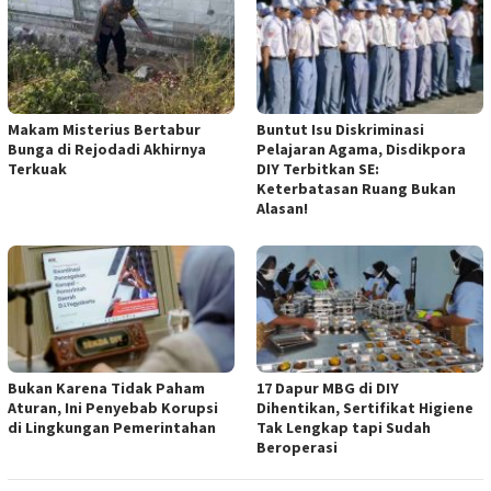
Makam Misterius Bertabur
Buntut Isu Diskriminasi
Bunga di Rejodadi Akhirnya
Pelajaran Agama, Disdikpora
Terkuak
DIY Terbitkan SE:
Keterbatasan Ruang Bukan
Alasan!
Bukan Karena Tidak Paham
17 Dapur MBG di DIY
Aturan, Ini Penyebab Korupsi
Dihentikan, Sertifikat Higiene
di Lingkungan Pemerintahan
Tak Lengkap tapi Sudah
Beroperasi