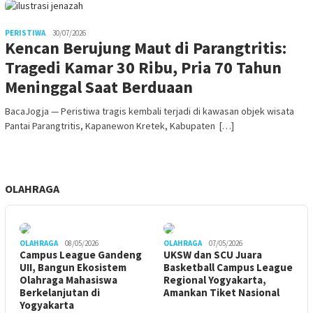
PERISTIWA
30/07/2026
Kencan Berujung Maut di Parangtritis:
Tragedi Kamar 30 Ribu, Pria 70 Tahun
Meninggal Saat Berduaan
BacaJogja — Peristiwa tragis kembali terjadi di kawasan objek wisata
Pantai Parangtritis, Kapanewon Kretek, Kabupaten […]
OLAHRAGA
OLAHRAGA
08/05/2026
OLAHRAGA
07/05/2026
Campus League Gandeng
UKSW dan SCU Juara
UII, Bangun Ekosistem
Basketball Campus League
Olahraga Mahasiswa
Regional Yogyakarta,
Berkelanjutan di
Amankan Tiket Nasional
Yogyakarta