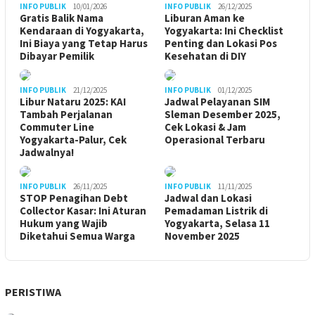
INFO PUBLIK
10/01/2026
INFO PUBLIK
26/12/2025
Gratis Balik Nama
Liburan Aman ke
Kendaraan di Yogyakarta,
Yogyakarta: Ini Checklist
Ini Biaya yang Tetap Harus
Penting dan Lokasi Pos
Dibayar Pemilik
Kesehatan di DIY
INFO PUBLIK
21/12/2025
INFO PUBLIK
01/12/2025
Libur Nataru 2025: KAI
Jadwal Pelayanan SIM
Tambah Perjalanan
Sleman Desember 2025,
Commuter Line
Cek Lokasi & Jam
Yogyakarta-Palur, Cek
Operasional Terbaru
Jadwalnya!
INFO PUBLIK
26/11/2025
INFO PUBLIK
11/11/2025
STOP Penagihan Debt
Jadwal dan Lokasi
Collector Kasar: Ini Aturan
Pemadaman Listrik di
Hukum yang Wajib
Yogyakarta, Selasa 11
Diketahui Semua Warga
November 2025
PERISTIWA