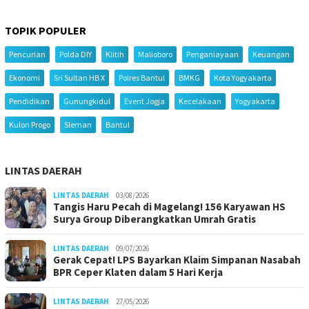
TOPIK POPULER
Pencurian
Polda DIY
Klitih
Malioboro
Penganiayaan
Keuangan
Ekonomi
Sri Sultan HB X
Polres Bantul
BMKG
Kota Yogyakarta
Pendidikan
Gunungkidul
Event Jogja
Kecelakaan
Yogyakarta
Kulon Progo
Sleman
Bantul
LINTAS DAERAH
LINTAS DAERAH
03/08/2026
Tangis Haru Pecah di Magelang! 156 Karyawan HS
Surya Group Diberangkatkan Umrah Gratis
LINTAS DAERAH
09/07/2026
Gerak Cepat! LPS Bayarkan Klaim Simpanan Nasabah
BPR Ceper Klaten dalam 5 Hari Kerja
LINTAS DAERAH
27/05/2026