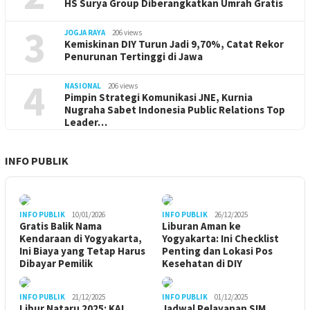
HS Surya Group Diberangkatkan Umrah Gratis
3
JOGJA RAYA
206 views
Kemiskinan DIY Turun Jadi 9,70%, Catat Rekor
Penurunan Tertinggi di Jawa
4
NASIONAL
206 views
Pimpin Strategi Komunikasi JNE, Kurnia
Nugraha Sabet Indonesia Public Relations Top
Leader…
INFO PUBLIK
INFO PUBLIK
10/01/2026
INFO PUBLIK
26/12/2025
Gratis Balik Nama
Liburan Aman ke
Kendaraan di Yogyakarta,
Yogyakarta: Ini Checklist
Ini Biaya yang Tetap Harus
Penting dan Lokasi Pos
Dibayar Pemilik
Kesehatan di DIY
INFO PUBLIK
21/12/2025
INFO PUBLIK
01/12/2025
Libur Nataru 2025: KAI
Jadwal Pelayanan SIM