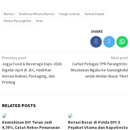
Bantul
Destinasi Wisata Bantul
harga nuthuk
Pantai Depok
Pantai Parangtritis
Viral
SHARE
Post
Previous post
Next post
Jogja Food & Beverage Expo 2026
Curhat Petugas TPR Parangtritis:
navigation
Digelar April di JEC, Hadirkan
Wisatawan Ngaku ke Gunungkidul
Inovasi Kuliner, Packaging, dan
untuk Hindari Bayar Tiket
Printing
RELATED POSTS
Kemiskinan DIY Turun Jadi
Rotasi Besar di Polda DIY: 5
9,70%, Catat Rekor Penurunan
Pejabat Utama dan Kapolresta