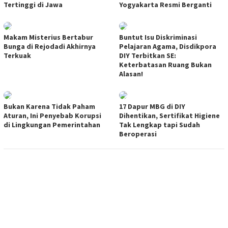
Tertinggi di Jawa
Yogyakarta Resmi Berganti
Makam Misterius Bertabur
Buntut Isu Diskriminasi
Bunga di Rejodadi Akhirnya
Pelajaran Agama, Disdikpora
Terkuak
DIY Terbitkan SE:
Keterbatasan Ruang Bukan
Alasan!
Bukan Karena Tidak Paham
17 Dapur MBG di DIY
Aturan, Ini Penyebab Korupsi
Dihentikan, Sertifikat Higiene
di Lingkungan Pemerintahan
Tak Lengkap tapi Sudah
Beroperasi