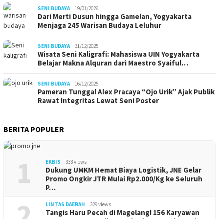
SENI BUDAYA
19/01/2026
Dari Merti Dusun hingga Gamelan, Yogyakarta
Menjaga 245 Warisan Budaya Leluhur
SENI BUDAYA
31/12/2025
Wisata Seni Kaligrafi: Mahasiswa UIN Yogyakarta
Belajar Makna Alquran dari Maestro Syaiful…
SENI BUDAYA
16/12/2025
Pameran Tunggal Alex Pracaya “Ojo Urik” Ajak Publik
Rawat Integritas Lewat Seni Poster
BERITA POPULER
1
EKBIS
333 views
Dukung UMKM Hemat Biaya Logistik, JNE Gelar
Promo Ongkir JTR Mulai Rp2.000/Kg ke Seluruh
P…
2
LINTAS DAERAH
329 views
Tangis Haru Pecah di Magelang! 156 Karyawan