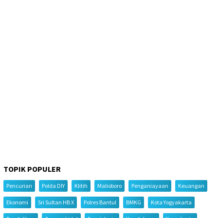
TOPIK POPULER
Pencurian
Polda DIY
Klitih
Malioboro
Penganiayaan
Keuangan
Ekonomi
Sri Sultan HB X
Polres Bantul
BMKG
Kota Yogyakarta