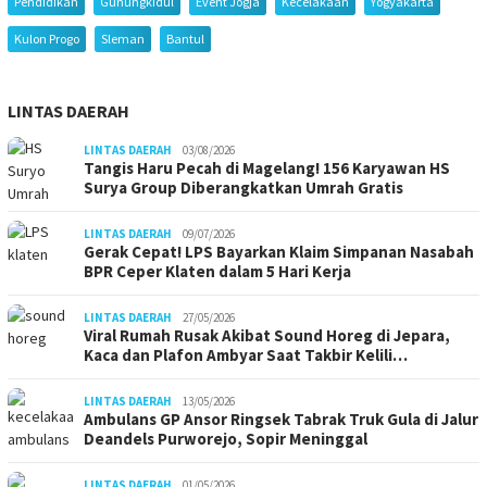
Pendidikan
Gunungkidul
Event Jogja
Kecelakaan
Yogyakarta
Kulon Progo
Sleman
Bantul
LINTAS DAERAH
LINTAS DAERAH
03/08/2026
Tangis Haru Pecah di Magelang! 156 Karyawan HS
Surya Group Diberangkatkan Umrah Gratis
LINTAS DAERAH
09/07/2026
Gerak Cepat! LPS Bayarkan Klaim Simpanan Nasabah
BPR Ceper Klaten dalam 5 Hari Kerja
LINTAS DAERAH
27/05/2026
Viral Rumah Rusak Akibat Sound Horeg di Jepara,
Kaca dan Plafon Ambyar Saat Takbir Kelili…
LINTAS DAERAH
13/05/2026
Ambulans GP Ansor Ringsek Tabrak Truk Gula di Jalur
Deandels Purworejo, Sopir Meninggal
LINTAS DAERAH
01/05/2026