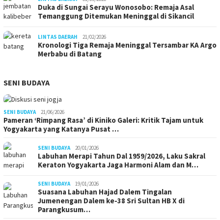
Duka di Sungai Serayu Wonosobo: Remaja Asal
Temanggung Ditemukan Meninggal di Sikancil
LINTAS DAERAH
21/02/2026
Kronologi Tiga Remaja Meninggal Tersambar KA Argo
Merbabu di Batang
SENI BUDAYA
SENI BUDAYA
21/06/2026
Pameran ‘Rimpang Rasa’ di Kiniko Galeri: Kritik Tajam untuk
Yogyakarta yang Katanya Pusat …
SENI BUDAYA
20/01/2026
Labuhan Merapi Tahun Dal 1959/2026, Laku Sakral
Keraton Yogyakarta Jaga Harmoni Alam dan M…
SENI BUDAYA
19/01/2026
Suasana Labuhan Hajad Dalem Tingalan
Jumenengan Dalem ke-38 Sri Sultan HB X di
Parangkusum…