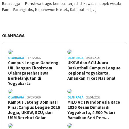
BacaJogja — Peristiwa tragis kembali terjadi di kawasan objek wisata
Pantai Parangtritis, Kapanewon Kretek, Kabupaten […]
OLAHRAGA
OLAHRAGA
08/05/2026
OLAHRAGA
07/05/2026
Campus League Gandeng
UKSW dan SCU Juara
UII, Bangun Ekosistem
Basketball Campus League
Olahraga Mahasiswa
Regional Yogyakarta,
Berkelanjutan di
Amankan Tiket Nasional
Yogyakarta
OLAHRAGA
06/05/2026
OLAHRAGA
26/04/2026
Kampus Jateng Dominasi
MILO ACTIV Indonesia Race
Final Campus League 2026
2026 Resmi Dimulai di
Jogja, UKSW, SCU, dan
Yogyakarta, 4.500 Pelari
USM Berebut Gelar
Ramaikan Seri Pem…