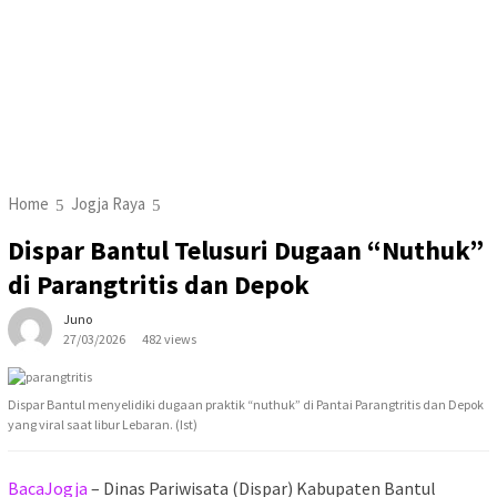
Home
Jogja Raya
Dispar Bantul Telusuri Dugaan “Nuthuk”
di Parangtritis dan Depok
Juno
27/03/2026
482 views
Dispar Bantul menyelidiki dugaan praktik “nuthuk” di Pantai Parangtritis dan Depok
yang viral saat libur Lebaran. (Ist)
BacaJogja
– Dinas Pariwisata (Dispar) Kabupaten Bantul