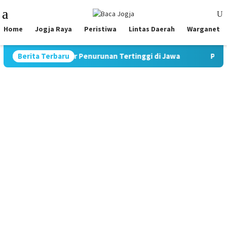
Skip
Mobile
to
Menu
content
Home
Jogja Raya
Peristiwa
Lintas Daerah
Warganet
 Catat Rekor Penurunan Tertinggi di Jawa
Berita Terbaru
Pimpin Strateg