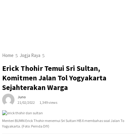
Home
Jogja Raya
Erick Thohir Temui Sri Sultan,
Komitmen Jalan Tol Yogyakarta
Sejahterakan Warga
Juno
21/02/2022
1,349 views
Menteri BUMN Erick Thohir menemui Sri Sultan HB X membahas soal Jalan To
Yogyakarta. (Foto: Pemda DIY)