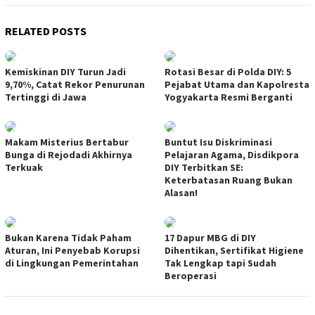
RELATED POSTS
Kemiskinan DIY Turun Jadi
Rotasi Besar di Polda DIY: 5
9,70%, Catat Rekor Penurunan
Pejabat Utama dan Kapolresta
Tertinggi di Jawa
Yogyakarta Resmi Berganti
Makam Misterius Bertabur
Buntut Isu Diskriminasi
Bunga di Rejodadi Akhirnya
Pelajaran Agama, Disdikpora
Terkuak
DIY Terbitkan SE:
Keterbatasan Ruang Bukan
Alasan!
Bukan Karena Tidak Paham
17 Dapur MBG di DIY
Aturan, Ini Penyebab Korupsi
Dihentikan, Sertifikat Higiene
di Lingkungan Pemerintahan
Tak Lengkap tapi Sudah
Beroperasi