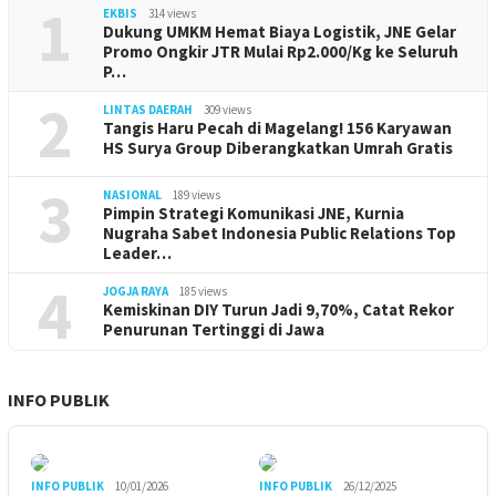
1
EKBIS
314 views
Dukung UMKM Hemat Biaya Logistik, JNE Gelar
Promo Ongkir JTR Mulai Rp2.000/Kg ke Seluruh
P…
2
LINTAS DAERAH
309 views
Tangis Haru Pecah di Magelang! 156 Karyawan
HS Surya Group Diberangkatkan Umrah Gratis
3
NASIONAL
189 views
Pimpin Strategi Komunikasi JNE, Kurnia
Nugraha Sabet Indonesia Public Relations Top
Leader…
4
JOGJA RAYA
185 views
Kemiskinan DIY Turun Jadi 9,70%, Catat Rekor
Penurunan Tertinggi di Jawa
INFO PUBLIK
INFO PUBLIK
10/01/2026
INFO PUBLIK
26/12/2025