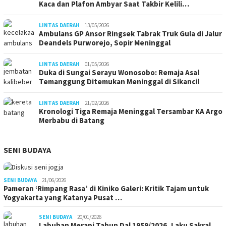
Kaca dan Plafon Ambyar Saat Takbir Kelili…
LINTAS DAERAH
13/05/2026
Ambulans GP Ansor Ringsek Tabrak Truk Gula di Jalur
Deandels Purworejo, Sopir Meninggal
LINTAS DAERAH
01/05/2026
Duka di Sungai Serayu Wonosobo: Remaja Asal
Temanggung Ditemukan Meninggal di Sikancil
LINTAS DAERAH
21/02/2026
Kronologi Tiga Remaja Meninggal Tersambar KA Argo
Merbabu di Batang
SENI BUDAYA
SENI BUDAYA
21/06/2026
Pameran ‘Rimpang Rasa’ di Kiniko Galeri: Kritik Tajam untuk
Yogyakarta yang Katanya Pusat …
SENI BUDAYA
20/01/2026
Labuhan Merapi Tahun Dal 1959/2026, Laku Sakral