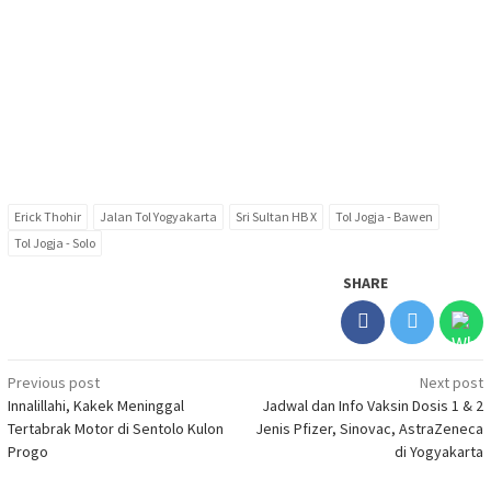
Erick Thohir
Jalan Tol Yogyakarta
Sri Sultan HB X
Tol Jogja - Bawen
Tol Jogja - Solo
SHARE
Post
Previous post
Next post
Innalillahi, Kakek Meninggal
Jadwal dan Info Vaksin Dosis 1 & 2
navigation
Tertabrak Motor di Sentolo Kulon
Jenis Pfizer, Sinovac, AstraZeneca
Progo
di Yogyakarta