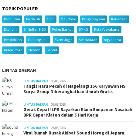
TOPIK POPULER
Pencurian
Polda DIY
Klitih
Malioboro
Penganiayaan
Keuangan
Ekonomi
Sri Sultan HB X
Polres Bantul
BMKG
Kota Yogyakarta
Pendidikan
Gunungkidul
Event Jogja
Kecelakaan
Yogyakarta
Kulon Progo
Sleman
Bantul
LINTAS DAERAH
LINTAS DAERAH
03/08/2026
Tangis Haru Pecah di Magelang! 156 Karyawan HS
Surya Group Diberangkatkan Umrah Gratis
LINTAS DAERAH
09/07/2026
Gerak Cepat! LPS Bayarkan Klaim Simpanan Nasabah
BPR Ceper Klaten dalam 5 Hari Kerja
LINTAS DAERAH
27/05/2026
Viral Rumah Rusak Akibat Sound Horeg di Jepara,