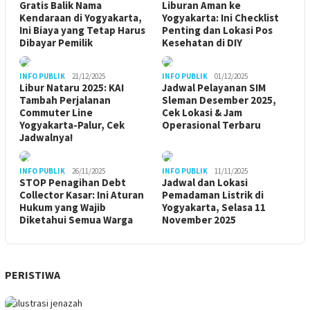
Gratis Balik Nama
Liburan Aman ke
Kendaraan di Yogyakarta,
Yogyakarta: Ini Checklist
Ini Biaya yang Tetap Harus
Penting dan Lokasi Pos
Dibayar Pemilik
Kesehatan di DIY
INFO PUBLIK
21/12/2025
INFO PUBLIK
01/12/2025
Libur Nataru 2025: KAI
Jadwal Pelayanan SIM
Tambah Perjalanan
Sleman Desember 2025,
Commuter Line
Cek Lokasi & Jam
Yogyakarta-Palur, Cek
Operasional Terbaru
Jadwalnya!
INFO PUBLIK
26/11/2025
INFO PUBLIK
11/11/2025
STOP Penagihan Debt
Jadwal dan Lokasi
Collector Kasar: Ini Aturan
Pemadaman Listrik di
Hukum yang Wajib
Yogyakarta, Selasa 11
Diketahui Semua Warga
November 2025
PERISTIWA