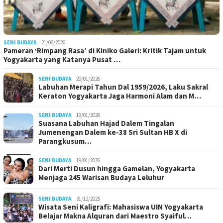
SENI BUDAYA
21/06/2026
Pameran ‘Rimpang Rasa’ di Kiniko Galeri: Kritik Tajam untuk
Yogyakarta yang Katanya Pusat …
SENI BUDAYA
20/01/2026
Labuhan Merapi Tahun Dal 1959/2026, Laku Sakral
Keraton Yogyakarta Jaga Harmoni Alam dan M…
SENI BUDAYA
19/01/2026
Suasana Labuhan Hajad Dalem Tingalan
Jumenengan Dalem ke-38 Sri Sultan HB X di
Parangkusum…
SENI BUDAYA
19/01/2026
Dari Merti Dusun hingga Gamelan, Yogyakarta
Menjaga 245 Warisan Budaya Leluhur
SENI BUDAYA
31/12/2025
Wisata Seni Kaligrafi: Mahasiswa UIN Yogyakarta
Belajar Makna Alquran dari Maestro Syaiful…