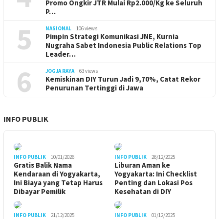
Promo Ongkir JTR Mulai Rp2.000/Kg ke Seluruh
P…
5
NASIONAL
106 views
Pimpin Strategi Komunikasi JNE, Kurnia
Nugraha Sabet Indonesia Public Relations Top
Leader…
6
JOGJA RAYA
63 views
Kemiskinan DIY Turun Jadi 9,70%, Catat Rekor
Penurunan Tertinggi di Jawa
INFO PUBLIK
INFO PUBLIK
10/01/2026
INFO PUBLIK
26/12/2025
Gratis Balik Nama
Liburan Aman ke
Kendaraan di Yogyakarta,
Yogyakarta: Ini Checklist
Ini Biaya yang Tetap Harus
Penting dan Lokasi Pos
Dibayar Pemilik
Kesehatan di DIY
INFO PUBLIK
21/12/2025
INFO PUBLIK
01/12/2025