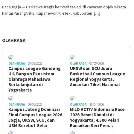
BacaJogja — Peristiwa tragis kembali terjadi di kawasan objek wisata
Pantai Parangtritis, Kapanewon Kretek, Kabupaten […]
OLAHRAGA
OLAHRAGA
08/05/2026
OLAHRAGA
07/05/2026
Campus League Gandeng
UKSW dan SCU Juara
UII, Bangun Ekosistem
Basketball Campus League
Olahraga Mahasiswa
Regional Yogyakarta,
Berkelanjutan di
Amankan Tiket Nasional
Yogyakarta
OLAHRAGA
06/05/2026
OLAHRAGA
26/04/2026
Kampus Jateng Dominasi
MILO ACTIV Indonesia Race
Final Campus League 2026
2026 Resmi Dimulai di
Jogja, UKSW, SCU, dan
Yogyakarta, 4.500 Pelari
USM Berebut Gelar
Ramaikan Seri Pem…