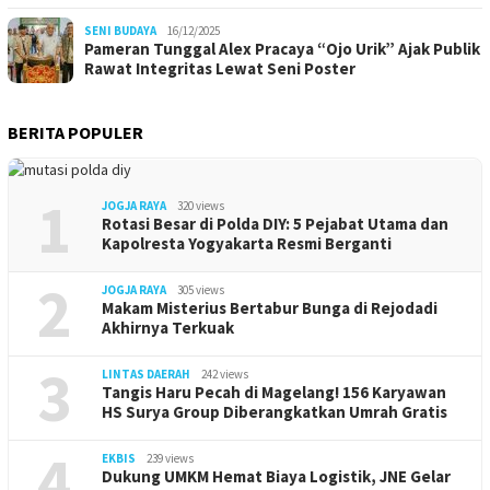
SENI BUDAYA
16/12/2025
Pameran Tunggal Alex Pracaya “Ojo Urik” Ajak Publik
Rawat Integritas Lewat Seni Poster
BERITA POPULER
1
JOGJA RAYA
320 views
Rotasi Besar di Polda DIY: 5 Pejabat Utama dan
Kapolresta Yogyakarta Resmi Berganti
2
JOGJA RAYA
305 views
Makam Misterius Bertabur Bunga di Rejodadi
Akhirnya Terkuak
3
LINTAS DAERAH
242 views
Tangis Haru Pecah di Magelang! 156 Karyawan
HS Surya Group Diberangkatkan Umrah Gratis
4
EKBIS
239 views
Dukung UMKM Hemat Biaya Logistik, JNE Gelar