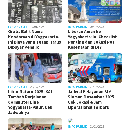
INFO PUBLIK
10/01/2026
INFO PUBLIK
26/12/2025
Gratis Balik Nama
Liburan Aman ke
Kendaraan di Yogyakarta,
Yogyakarta: Ini Checklist
Ini Biaya yang Tetap Harus
Penting dan Lokasi Pos
Dibayar Pemilik
Kesehatan di DIY
INFO PUBLIK
21/12/2025
INFO PUBLIK
01/12/2025
Libur Nataru 2025: KAI
Jadwal Pelayanan SIM
Tambah Perjalanan
Sleman Desember 2025,
Commuter Line
Cek Lokasi & Jam
Yogyakarta-Palur, Cek
Operasional Terbaru
Jadwalnya!
INFO PUBLIK
11/11/2025