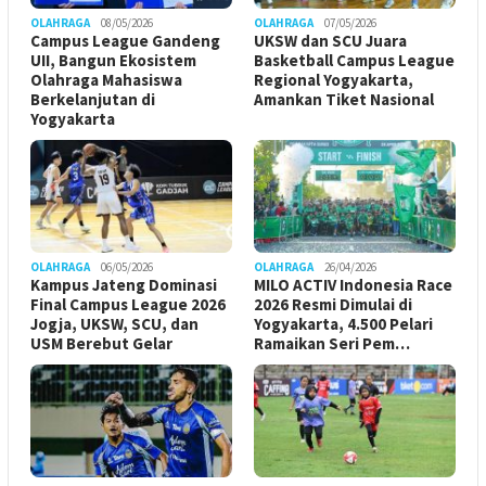
OLAHRAGA
08/05/2026
OLAHRAGA
07/05/2026
Campus League Gandeng
UKSW dan SCU Juara
UII, Bangun Ekosistem
Basketball Campus League
Olahraga Mahasiswa
Regional Yogyakarta,
Berkelanjutan di
Amankan Tiket Nasional
Yogyakarta
OLAHRAGA
06/05/2026
OLAHRAGA
26/04/2026
Kampus Jateng Dominasi
MILO ACTIV Indonesia Race
Final Campus League 2026
2026 Resmi Dimulai di
Jogja, UKSW, SCU, dan
Yogyakarta, 4.500 Pelari
USM Berebut Gelar
Ramaikan Seri Pem…