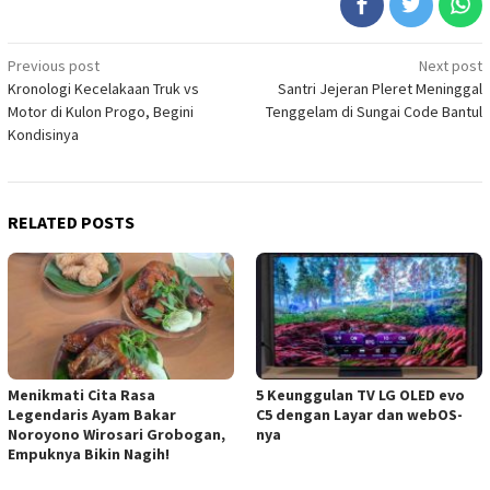
Post
Previous post
Next post
Kronologi Kecelakaan Truk vs
Santri Jejeran Pleret Meninggal
navigation
Motor di Kulon Progo, Begini
Tenggelam di Sungai Code Bantul
Kondisinya
RELATED POSTS
Menikmati Cita Rasa
5 Keunggulan TV LG OLED evo
Legendaris Ayam Bakar
C5 dengan Layar dan webOS-
Noroyono Wirosari Grobogan,
nya
Empuknya Bikin Nagih!