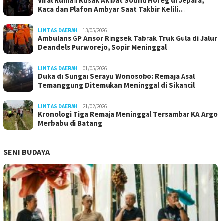
Viral Rumah Rusak Akibat Sound Horeg di Jepara,
Kaca dan Plafon Ambyar Saat Takbir Kelili…
LINTAS DAERAH
13/05/2026
Ambulans GP Ansor Ringsek Tabrak Truk Gula di Jalur
Deandels Purworejo, Sopir Meninggal
LINTAS DAERAH
01/05/2026
Duka di Sungai Serayu Wonosobo: Remaja Asal
Temanggung Ditemukan Meninggal di Sikancil
LINTAS DAERAH
21/02/2026
Kronologi Tiga Remaja Meninggal Tersambar KA Argo
Merbabu di Batang
SENI BUDAYA