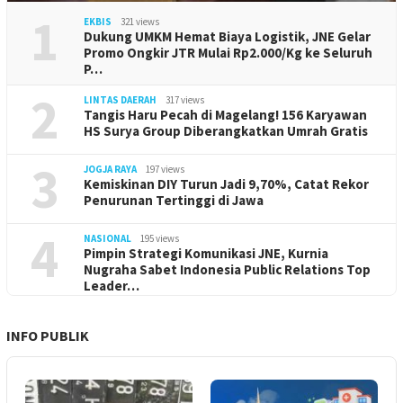
1
EKBIS
321 views
Dukung UMKM Hemat Biaya Logistik, JNE Gelar
Promo Ongkir JTR Mulai Rp2.000/Kg ke Seluruh
P…
2
LINTAS DAERAH
317 views
Tangis Haru Pecah di Magelang! 156 Karyawan
HS Surya Group Diberangkatkan Umrah Gratis
3
JOGJA RAYA
197 views
Kemiskinan DIY Turun Jadi 9,70%, Catat Rekor
Penurunan Tertinggi di Jawa
4
NASIONAL
195 views
Pimpin Strategi Komunikasi JNE, Kurnia
Nugraha Sabet Indonesia Public Relations Top
Leader…
INFO PUBLIK