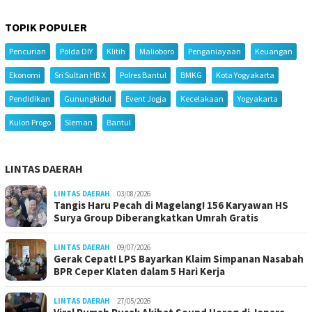
TOPIK POPULER
Pencurian
Polda DIY
Klitih
Malioboro
Penganiayaan
Keuangan
Ekonomi
Sri Sultan HB X
Polres Bantul
BMKG
Kota Yogyakarta
Pendidikan
Gunungkidul
Event Jogja
Kecelakaan
Yogyakarta
Kulon Progo
Sleman
Bantul
LINTAS DAERAH
LINTAS DAERAH
03/08/2026
Tangis Haru Pecah di Magelang! 156 Karyawan HS
Surya Group Diberangkatkan Umrah Gratis
LINTAS DAERAH
09/07/2026
Gerak Cepat! LPS Bayarkan Klaim Simpanan Nasabah
BPR Ceper Klaten dalam 5 Hari Kerja
LINTAS DAERAH
27/05/2026