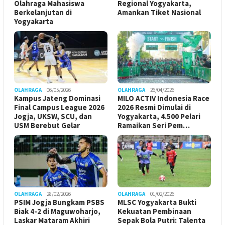
Olahraga Mahasiswa
Regional Yogyakarta,
Berkelanjutan di
Amankan Tiket Nasional
Yogyakarta
OLAHRAGA
06/05/2026
OLAHRAGA
26/04/2026
Kampus Jateng Dominasi
MILO ACTIV Indonesia Race
Final Campus League 2026
2026 Resmi Dimulai di
Jogja, UKSW, SCU, dan
Yogyakarta, 4.500 Pelari
USM Berebut Gelar
Ramaikan Seri Pem…
OLAHRAGA
28/02/2026
OLAHRAGA
01/02/2026
PSIM Jogja Bungkam PSBS
MLSC Yogyakarta Bukti
Biak 4-2 di Maguwoharjo,
Kekuatan Pembinaan
Laskar Mataram Akhiri
Sepak Bola Putri: Talenta