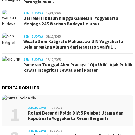
Parangkusum…
SENI BUDAYA
19/01/2026
Dari Merti Dusun hingga Gamelan, Yogyakarta
Menjaga 245 Warisan Budaya Leluhur
SENI BUDAYA
31/12/2025
Wisata Seni Kaligrafi: Mahasiswa UIN Yogyakarta
Belajar Makna Alquran dari Maestro Syaiful…
SENI BUDAYA
16/12/2025
Pameran Tunggal Alex Pracaya “Ojo Urik” Ajak Publik
Rawat Integritas Lewat Seni Poster
BERITA POPULER
1
JOGJA RAYA
322 views
Rotasi Besar di Polda DIY: 5 Pejabat Utama dan
Kapolresta Yogyakarta Resmi Berganti
JOGJA RAYA
307 views