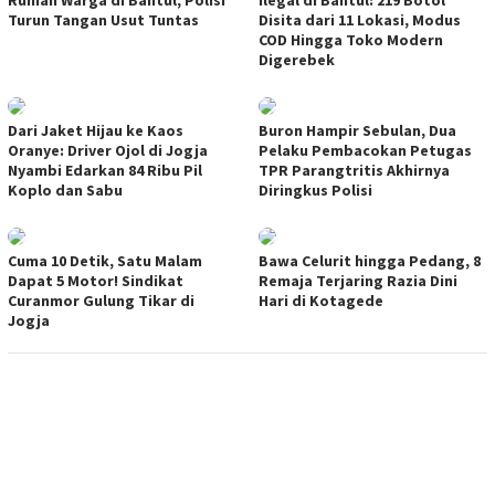
Turun Tangan Usut Tuntas
Disita dari 11 Lokasi, Modus
COD Hingga Toko Modern
Digerebek
Dari Jaket Hijau ke Kaos
Buron Hampir Sebulan, Dua
Oranye: Driver Ojol di Jogja
Pelaku Pembacokan Petugas
Nyambi Edarkan 84 Ribu Pil
TPR Parangtritis Akhirnya
Koplo dan Sabu
Diringkus Polisi
Cuma 10 Detik, Satu Malam
Bawa Celurit hingga Pedang, 8
Dapat 5 Motor! Sindikat
Remaja Terjaring Razia Dini
Curanmor Gulung Tikar di
Hari di Kotagede
Jogja