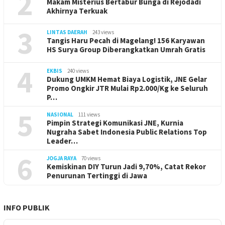
2
Makam Misterius Bertabur Bunga di Rejodadi
Akhirnya Terkuak
3
LINTAS DAERAH
243 views
Tangis Haru Pecah di Magelang! 156 Karyawan
HS Surya Group Diberangkatkan Umrah Gratis
4
EKBIS
240 views
Dukung UMKM Hemat Biaya Logistik, JNE Gelar
Promo Ongkir JTR Mulai Rp2.000/Kg ke Seluruh
P…
5
NASIONAL
111 views
Pimpin Strategi Komunikasi JNE, Kurnia
Nugraha Sabet Indonesia Public Relations Top
Leader…
6
JOGJA RAYA
70 views
Kemiskinan DIY Turun Jadi 9,70%, Catat Rekor
Penurunan Tertinggi di Jawa
INFO PUBLIK