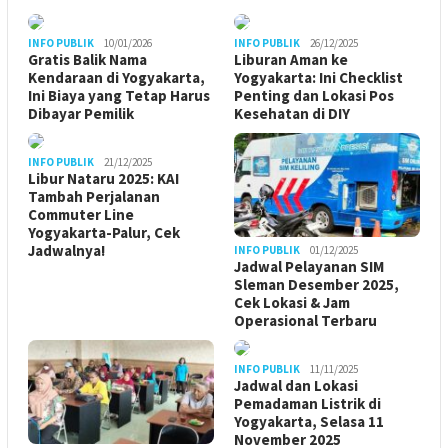
INFO PUBLIK
10/01/2026
INFO PUBLIK
26/12/2025
Gratis Balik Nama
Liburan Aman ke
Kendaraan di Yogyakarta,
Yogyakarta: Ini Checklist
Ini Biaya yang Tetap Harus
Penting dan Lokasi Pos
Dibayar Pemilik
Kesehatan di DIY
INFO PUBLIK
21/12/2025
Libur Nataru 2025: KAI
Tambah Perjalanan
Commuter Line
Yogyakarta-Palur, Cek
Jadwalnya!
INFO PUBLIK
01/12/2025
Jadwal Pelayanan SIM
Sleman Desember 2025,
Cek Lokasi & Jam
Operasional Terbaru
INFO PUBLIK
11/11/2025
Jadwal dan Lokasi
Pemadaman Listrik di
Yogyakarta, Selasa 11
November 2025