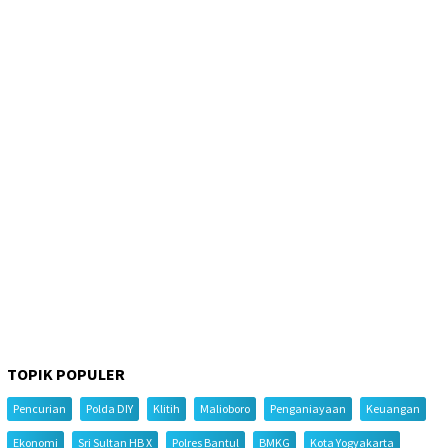
TOPIK POPULER
Pencurian
Polda DIY
Klitih
Malioboro
Penganiayaan
Keuangan
Ekonomi
Sri Sultan HB X
Polres Bantul
BMKG
Kota Yogyakarta