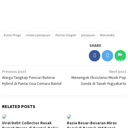
Kulon Progo
modus penipuan
Pantai Glagah
penipuan
Wonosobo
SHARE
Post
Previous post
Next post
Warga Tangkap Pencuri Baterai
Menengok Eksistensi Musik Pop
navigation
Hybrid di Pantai Goa Cemara Bantul
Sunda di Tanah Yogyakarta
RELATED POSTS
Viral Debt Collector Rusak
Razia Besar-Besaran Miras
Rumah Warga di Bantul, Polisi
Ilegal di Bantul: 219 Botol