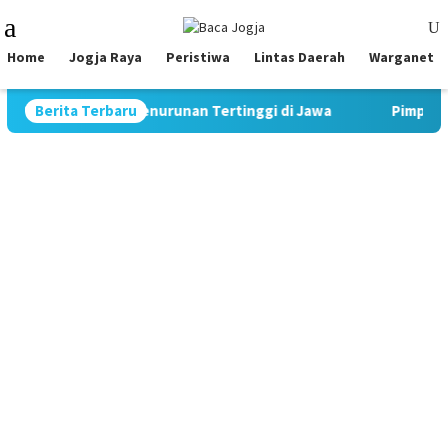
Skip
Mobile
to
Menu
content
Home
Jogja Raya
Peristiwa
Lintas Daerah
Warganet
 Rekor Penurunan Tertinggi di Jawa
Berita Terbaru
Pimpin Strategi Komu