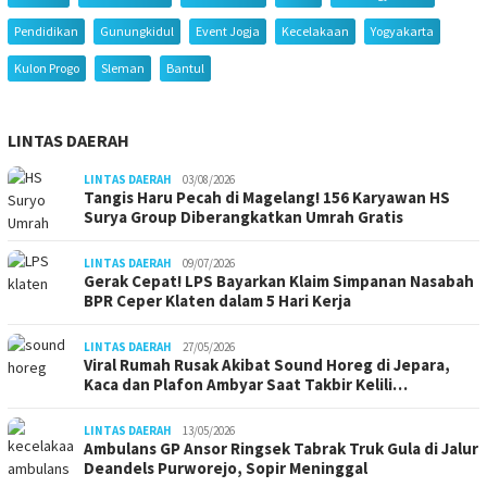
Pendidikan
Gunungkidul
Event Jogja
Kecelakaan
Yogyakarta
Kulon Progo
Sleman
Bantul
LINTAS DAERAH
LINTAS DAERAH
03/08/2026
Tangis Haru Pecah di Magelang! 156 Karyawan HS
Surya Group Diberangkatkan Umrah Gratis
LINTAS DAERAH
09/07/2026
Gerak Cepat! LPS Bayarkan Klaim Simpanan Nasabah
BPR Ceper Klaten dalam 5 Hari Kerja
LINTAS DAERAH
27/05/2026
Viral Rumah Rusak Akibat Sound Horeg di Jepara,
Kaca dan Plafon Ambyar Saat Takbir Kelili…
LINTAS DAERAH
13/05/2026
Ambulans GP Ansor Ringsek Tabrak Truk Gula di Jalur
Deandels Purworejo, Sopir Meninggal