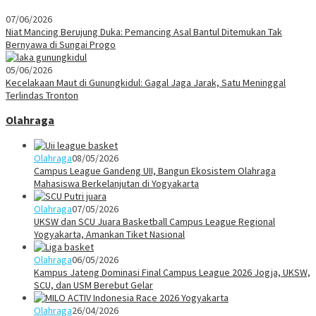
07/06/2026
Niat Mancing Berujung Duka: Pemancing Asal Bantul Ditemukan Tak
Bernyawa di Sungai Progo
05/06/2026
Kecelakaan Maut di Gunungkidul: Gagal Jaga Jarak, Satu Meninggal
Terlindas Tronton
Olahraga
Olahraga
08/05/2026
Campus League Gandeng UII, Bangun Ekosistem Olahraga
Mahasiswa Berkelanjutan di Yogyakarta
Olahraga
07/05/2026
UKSW dan SCU Juara Basketball Campus League Regional
Yogyakarta, Amankan Tiket Nasional
Olahraga
06/05/2026
Kampus Jateng Dominasi Final Campus League 2026 Jogja, UKSW,
SCU, dan USM Berebut Gelar
Olahraga
26/04/2026