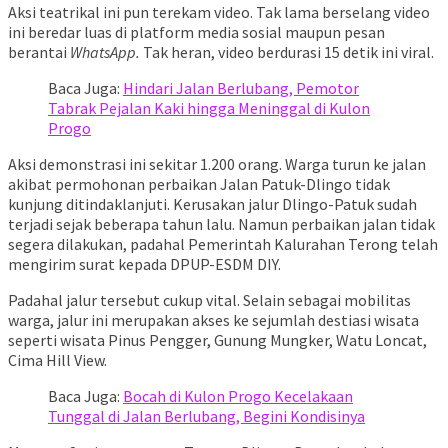
Aksi teatrikal ini pun terekam video. Tak lama berselang video
ini beredar luas di platform media sosial maupun pesan
berantai
WhatsApp.
Tak heran, video berdurasi 15 detik ini viral.
Baca Juga:
Hindari Jalan Berlubang, Pemotor
Tabrak Pejalan Kaki hingga Meninggal di Kulon
Progo
Aksi demonstrasi ini sekitar 1.200 orang. Warga turun ke jalan
akibat permohonan perbaikan Jalan Patuk-Dlingo tidak
kunjung ditindaklanjuti. Kerusakan jalur Dlingo-Patuk sudah
terjadi sejak beberapa tahun lalu. Namun perbaikan jalan tidak
segera dilakukan, padahal Pemerintah Kalurahan Terong telah
mengirim surat kepada DPUP-ESDM DIY.
Padahal jalur tersebut cukup vital. Selain sebagai mobilitas
warga, jalur ini merupakan akses ke sejumlah destiasi wisata
seperti wisata Pinus Pengger, Gunung Mungker, Watu Loncat,
Cima Hill View.
Baca Juga:
Bocah di Kulon Progo Kecelakaan
Tunggal di Jalan Berlubang, Begini Kondisinya