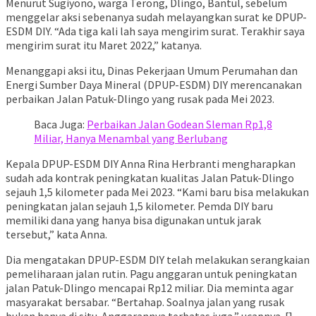
Menurut Sugiyono, warga Terong, Dlingo, Bantul, sebelum
menggelar aksi sebenanya sudah melayangkan surat ke DPUP-
ESDM DIY. “Ada tiga kali lah saya mengirim surat. Terakhir saya
mengirim surat itu Maret 2022,” katanya.
Menanggapi aksi itu, Dinas Pekerjaan Umum Perumahan dan
Energi Sumber Daya Mineral (DPUP-ESDM) DIY merencanakan
perbaikan Jalan Patuk-Dlingo yang rusak pada Mei 2023.
Baca Juga:
Perbaikan Jalan Godean Sleman Rp1,8
Miliar, Hanya Menambal yang Berlubang
Kepala DPUP-ESDM DIY Anna Rina Herbranti mengharapkan
sudah ada kontrak peningkatan kualitas Jalan Patuk-Dlingo
sejauh 1,5 kilometer pada Mei 2023. “Kami baru bisa melakukan
peningkatan jalan sejauh 1,5 kilometer. Pemda DIY baru
memiliki dana yang hanya bisa digunakan untuk jarak
tersebut,” kata Anna.
Dia mengatakan DPUP-ESDM DIY telah melakukan serangkaian
pemeliharaan jalan rutin. Pagu anggaran untuk peningkatan
jalan Patuk-Dlingo mencapai Rp12 miliar. Dia meminta agar
masyarakat bersabar. “Bertahap. Soalnya jalan yang rusak
bukan hanya di situ. Anggarannya terbatas juga,” ucapnya. []