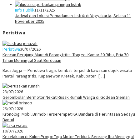
Info Publik
11/11/2025
Jadwal dan Lokasi Pemadaman Listrik di Yogyakarta, Selasa 11
November 2025
Peristiwa
Peristiwa
30/07/2026
Kencan Berujung Maut di Parangtritis: Tragedi Kamar 30 Ribu, Pria 70
Tahun Meninggal Saat Berduaan
BacaJogja — Peristiwa tragis kembali terjadi di kawasan objek wisata
Pantai Parangtritis, Kapanewon Kretek, Kabupaten […]
23/07/2026
Gerombolan Bermotor Nekat Rusak Rumah Warga di Godean Sleman
23/07/2026
Kronologi Mobil Brimob Terserempet KA Bandara di Perlintasan Sedayu
Bantul
10/07/2026
Kecelakaan di Kulon Progo: Tiga Motor Terlibat, Seorang Ibu Meninggal