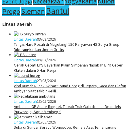
Yogyakarta
Kulon
Kecelakaan
Event Jogja
Bantul
Sleman
Progo
Lintas Daerah
Lintas Daerah
03/08/2026
Tangis Haru Pecah di Magelang! 156 Karyawan HS Surya Group
Diberangkatkan Umrah Gratis
Lintas Daerah
09/07/2026
Gerak Cepat! LPS Bayarkan Klaim Simpanan Nasabah BPR Ceper
Klaten dalam 5 Hari Kerja
Lintas Daerah
27/05/2026
Viral Rumah Rusak Akibat Sound Horeg di Jepara, Kaca dan Plafon
Ambyar Saat Takbir Kelili…
Lintas Daerah
13/05/2026
Ambulans GP Ansor Ringsek Tabrak Truk Gula di Jalur Deandels
Purworejo, Sopir Meninggal
Lintas Daerah
01/05/2026
Duka di Sungai Serayu Wonosobo: Remaja Asal Temanggung