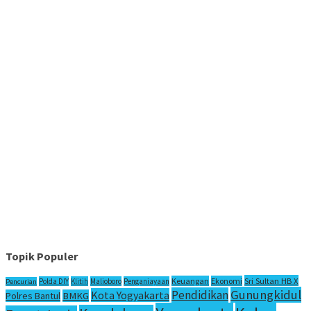
Topik Populer
Sri Sultan HB X
Keuangan
Ekonomi
Polda DIY
Klitih
Malioboro
Penganiayaan
Pencurian
Gunungkidul
Pendidikan
Kota Yogyakarta
Polres Bantul
BMKG