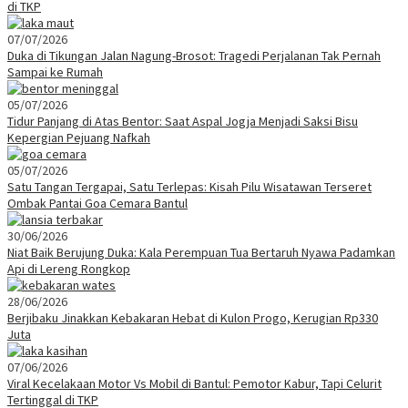
di TKP
07/07/2026
Duka di Tikungan Jalan Nagung-Brosot: Tragedi Perjalanan Tak Pernah
Sampai ke Rumah
05/07/2026
Tidur Panjang di Atas Bentor: Saat Aspal Jogja Menjadi Saksi Bisu
Kepergian Pejuang Nafkah
05/07/2026
Satu Tangan Tergapai, Satu Terlepas: Kisah Pilu Wisatawan Terseret
Ombak Pantai Goa Cemara Bantul
30/06/2026
Niat Baik Berujung Duka: Kala Perempuan Tua Bertaruh Nyawa Padamkan
Api di Lereng Rongkop
28/06/2026
Berjibaku Jinakkan Kebakaran Hebat di Kulon Progo, Kerugian Rp330
Juta
07/06/2026
Viral Kecelakaan Motor Vs Mobil di Bantul: Pemotor Kabur, Tapi Celurit
Tertinggal di TKP