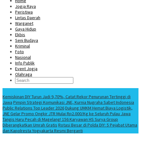
Home
Jogja Raya
Peristiwa
Lintas Daerah
Warganet
Gaya Hidup
Ekbis
Seni Budaya
Kriminal
Foto
Nasional
Info Publik
Event Jogja
Olahraga
Berita Terbaru
Kemiskinan DIY Turun Jadi 9,70%, Catat Rekor Penurunan Tertinggi di
Jawa
Pimpin Strategi Komunikasi JNE, Kurnia Nugraha Sabet Indonesia
Public Relations Top Leader 2026
Dukung UMKM Hemat Biaya Logistik,
JNE Gelar Promo Ongkir JTR Mulai Rp2.000/Kg ke Seluruh Pulau Jawa
Tangis Haru Pecah di Magelang! 156 Karyawan HS Surya Group
Diberangkatkan Umrah Gratis
Rotasi Besar di Polda DIY: 5 Pejabat Utama
dan Kapolresta Yogyakarta Resmi Berganti