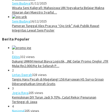
Seni Budaya
31/12/2025
Wisata Seni Kaligrafi: Mahasiswa UIN Yogyakarta Belajar Makna
Alquran dari Maestro Syaiful…
Seni Budaya
16/12/2025
Pameran Tunggal Alex Pracaya “Ojo Urik” Ajak Publik Rawat
Integritas Lewat Seni Poster
Berita Populer
1
Ekbis
332 views
Dukung UMKM Hemat Biaya Logistik, JNE Gelar Promo Ongkir JTR
Mulai Rp2.000/Kg ke Seluruh P…
2
Lintas Daerah
328 views
Tangis Haru Pecah di Magelang! 156 Karyawan HS Surya Group
Diberangkatkan Umrah Gratis
3
Jogja Raya
205 views
Kemiskinan DIY Turun Jadi 9,70%, Catat Rekor Penurunan
Tertinggi di Jawa
4
Nasional
205 views