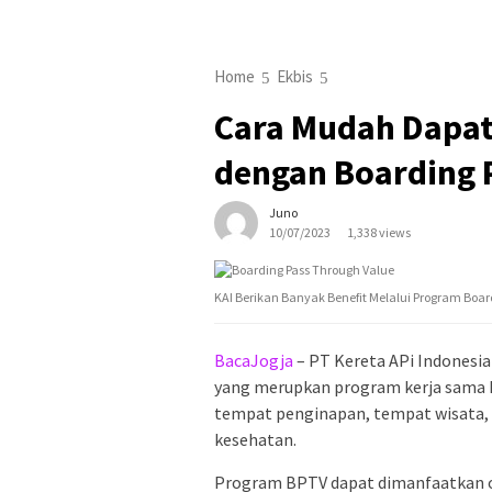
Home
Ekbis
Cara Mudah Dapat 
dengan Boarding 
Juno
10/07/2023
1,338 views
KAI Berikan Banyak Benefit Melalui Program Board
BacaJogja
– PT Kereta APi Indonesia
yang merupkan program kerja sama K
tempat penginapan, tempat wisata, r
kesehatan.
Program BPTV dapat dimanfaatkan o