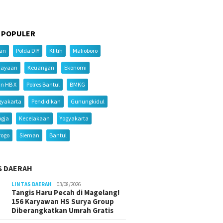
 POPULER
ian
Polda DIY
Klitih
Malioboro
iayaan
Keuangan
Ekonomi
an HB X
Polres Bantul
BMKG
gyakarta
Pendidikan
Gunungkidul
ogja
Kecelakaan
Yogyakarta
rogo
Sleman
Bantul
S DAERAH
LINTAS DAERAH
03/08/2026
Tangis Haru Pecah di Magelang!
156 Karyawan HS Surya Group
Diberangkatkan Umrah Gratis