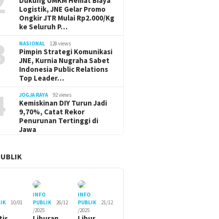
2
Dukung UMKM Hemat Biaya
Logistik, JNE Gelar Promo
Ongkir JTR Mulai Rp2.000/Kg
ke Seluruh P…
3
NASIONAL
128 views
Pimpin Strategi Komunikasi
JNE, Kurnia Nugraha Sabet
Indonesia Public Relations
Top Leader…
4
JOGJA RAYA
92 views
Kemiskinan DIY Turun Jadi
9,70%, Catat Rekor
Penurunan Tertinggi di
Jawa
PUBLIK
O
INFO
INFO
IK
10/01
PUBLIK
26/12
PUBLIK
21/12
/2025
/2025
tis
Liburan
Libur