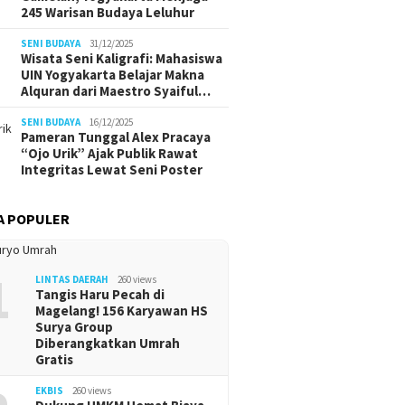
245 Warisan Budaya Leluhur
SENI BUDAYA
31/12/2025
Wisata Seni Kaligrafi: Mahasiswa
UIN Yogyakarta Belajar Makna
Alquran dari Maestro Syaiful…
SENI BUDAYA
16/12/2025
Pameran Tunggal Alex Pracaya
“Ojo Urik” Ajak Publik Rawat
Integritas Lewat Seni Poster
A POPULER
1
LINTAS DAERAH
260 views
Tangis Haru Pecah di
Magelang! 156 Karyawan HS
Surya Group
Diberangkatkan Umrah
Gratis
EKBIS
260 views