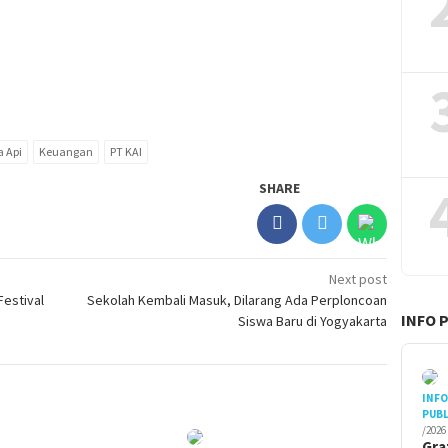
a Api
Keuangan
PT KAI
SHARE
Next post
Festival
Sekolah Kembali Masuk, Dilarang Ada Perploncoan
INFO 
Siswa Baru di Yogyakarta
INF
PUBL
/2026
Gra