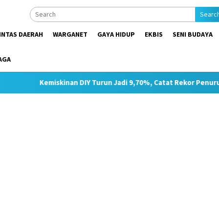
Searc
INTAS DAERAH
WARGANET
GAYA HIDUP
EKBIS
SENI BUDAYA
AGA
skinan DIY Turun Jadi 9,70%, Catat Rekor Penurunan Tertinggi d