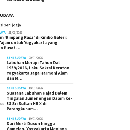
BUDAYA
DAYA
21/06/2026
n ‘Rimpang Rasa’ di Kiniko Galeri:
 Tajam untuk Yogyakarta yang
ya Pusat …
SENI BUDAYA
20/01/2026
Labuhan Merapi Tahun Dal
1959/2026, Laku Sakral Keraton
Yogyakarta Jaga Harmoni Alam
dan M…
SENI BUDAYA
19/01/2026
Suasana Labuhan Hajad Dalem
Tingalan Jumenengan Dalem ke-
38 Sri Sultan HB X di
Parangkusum…
SENI BUDAYA
19/01/2026
Dari Merti Dusun hingga
Gamelan, Yogyakarta Menjaga