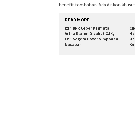
benefit tambahan. Ada diskon khusu
READ MORE
Izin BPR Ceper Permata
CI
Artha Klaten Dicabut OJK,
Ha
LPS Segera Bayar Simpanan
Un
Nasabah
Ko