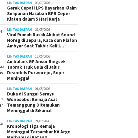
LINTAS DAERAH
09/07/2026
Gerak Cepat! LPS Bayarkan Klaim
Simpanan Nasabah BPR Ceper
Klaten dalam 5 Hari Kerja
LINTAS DAERAH
27/05/2026
Viral Rumah Rusak Akibat Sound
Horeg di Jepara, Kaca dan Plafon
Ambyar Saat Takbir Kelili…
LINTAS DAERAH
13/05/2026
Ambulans GP Ansor Ringsek
Tabrak Truk Gula di Jalur
Deandels Purworejo, Sopir
Meninggal
LINTAS DAERAH
01/05/2026
Duka di Sungai Serayu
Wonosobo: Remaja Asal
Temanggung Ditemukan
Meninggal di Sikancil
LINTAS DAERAH
21/02/2026
Kronologi Tiga Remaja
Meninggal Tersambar KA Argo
Merbabu di Batang