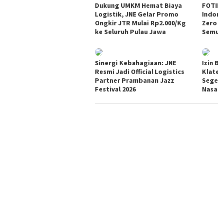
Dukung UMKM Hemat Biaya
FOTI
Logistik, JNE Gelar Promo
Indo
Ongkir JTR Mulai Rp2.000/Kg
Zero
ke Seluruh Pulau Jawa
Semu
Sinergi Kebahagiaan: JNE
Izin
Resmi Jadi Official Logistics
Klat
Partner Prambanan Jazz
Sege
Festival 2026
Nasa