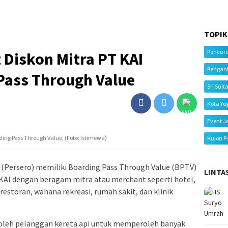
TOPIK
Pencur
Diskon Mitra PT KAI
Pengan
Pass Through Value
Sri Sult
Kota Yo
Event J
ing Pass Through Value. (Foto: Istimewa)
Kulon P
 (Persero) memiliki Boarding Pass Through Value (BPTV)
LINTA
AI dengan beragam mitra atau merchant seperti hotel,
estoran, wahana rekreasi, rumah sakit, dan klinik
leh pelanggan kereta api untuk memperoleh banyak