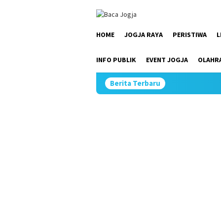
Skip
close
to
content
HOME
JOGJA RAYA
PERISTIWA
L
INFO PUBLIK
EVENT JOGJA
OLAHR
Berita Terbaru
Kemi