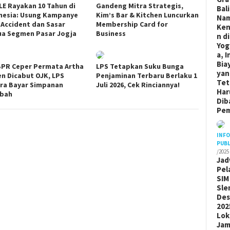
LE Rayakan 10 Tahun di
Gandeng Mitra Strategis,
Bal
nesia: Usung Kampanye
Kim’s Bar & Kitchen Luncurkan
Na
 Accident dan Sasar
Membership Card for
Ken
a Segmen Pasar Jogja
Business
n di
Yog
a, I
Bia
 BPR Ceper Permata Artha
LPS Tetapkan Suku Bunga
yan
en Dicabut OJK, LPS
Penjaminan Terbaru Berlaku 1
Tet
ra Bayar Simpanan
Juli 2026, Cek Rinciannya!
Har
bah
Dib
Pem
INF
PUBL
/2025
Jad
Pel
SIM
Sle
De
202
Lok
Ja