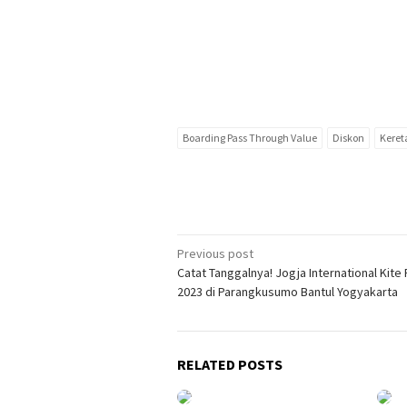
Boarding Pass Through Value
Diskon
Keret
Post
Previous post
Catat Tanggalnya! Jogja International Kite 
navigation
2023 di Parangkusumo Bantul Yogyakarta
RELATED POSTS