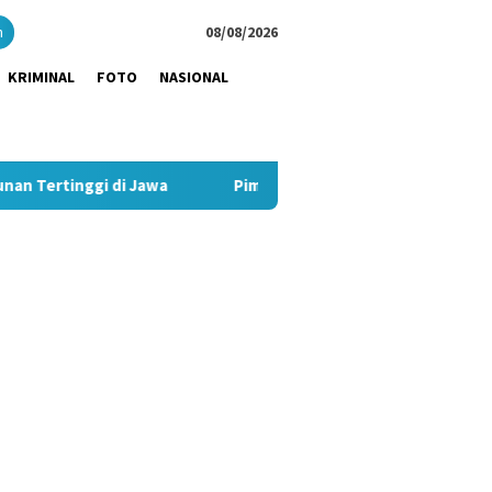
close
h
08/08/2026
KRIMINAL
FOTO
NASIONAL
i Jawa
Pimpin Strategi Komunikasi JNE, Kurnia Nugraha S