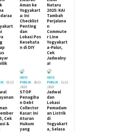
ik
Aman ke
Nataru
ma
Yogyakart
2025: KAI
daraa
a: Ini
Tambah
Checklist
Perjalana
yakart
Penting
n
ni
dan
Commute
ya
Lokasi Pos
r Line
g
Kesehata
Yogyakart
ap
n di DIY
a-Palur,
us
Cek
ayar
Jadwalny
ilik
a!
O
INFO
INFO
IK
01/12
PUBLIK
26/11
PUBLIK
11/11
/2025
/2025
wal
STOP
Jadwal
ayanan
Penagiha
dan
n Debt
Lokasi
man
Collector
Pemadam
sember
Kasar: Ini
an Listrik
5, Cek
Aturan
di
asi &
Hukum
Yogyakart
m
yang
a, Selasa