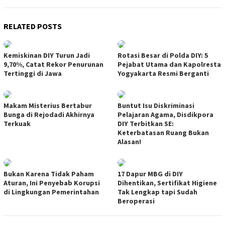
RELATED POSTS
Kemiskinan DIY Turun Jadi
Rotasi Besar di Polda DIY: 5
9,70%, Catat Rekor Penurunan
Pejabat Utama dan Kapolresta
Tertinggi di Jawa
Yogyakarta Resmi Berganti
Makam Misterius Bertabur
Buntut Isu Diskriminasi
Bunga di Rejodadi Akhirnya
Pelajaran Agama, Disdikpora
Terkuak
DIY Terbitkan SE:
Keterbatasan Ruang Bukan
Alasan!
Bukan Karena Tidak Paham
17 Dapur MBG di DIY
Aturan, Ini Penyebab Korupsi
Dihentikan, Sertifikat Higiene
di Lingkungan Pemerintahan
Tak Lengkap tapi Sudah
Beroperasi