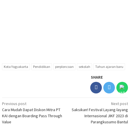
Kota Yogyakarta
Pendidikan
perploncoan
sekolah
Tahun ajaran baru
SHARE
Post
Previous post
Next post
Cara Mudah Dapat Diskon Mitra PT
Saksikan! Festival Layang-layang
navigation
KAI dengan Boarding Pass Through
Internasional JIKF 2023 di
Value
Parangkusumo Bantul