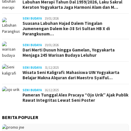
Labuhan Merapi Tahun Dal 1959/2026, Laku Sakral
Keraton Yogyakarta Jaga Harmoni Alam dan M…
SENI BUDAYA
19/01/2026
Suasana Labuhan Hajad Dalem Tingalan
Jumenengan Dalem ke-38 Sri Sultan HB X di
Parangkusum…
SENI BUDAYA
19/01/2026
Dari Merti Dusun hingga Gamelan, Yogyakarta
Menjaga 245 Warisan Budaya Leluhur
SENI BUDAYA
31/12/2025
Wisata Seni Kaligrafi: Mahasiswa UIN Yogyakarta
Belajar Makna Alquran dari Maestro Syaiful…
SENI BUDAYA
16/12/2025
Pameran Tunggal Alex Pracaya “Ojo Urik” Ajak Publik
Rawat Integritas Lewat Seni Poster
BERITA POPULER