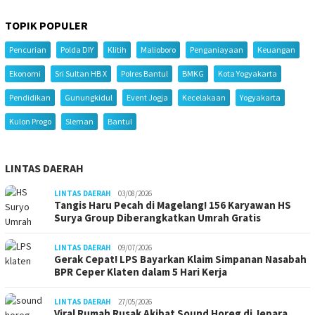
TOPIK POPULER
Pencurian
Polda DIY
Klitih
Malioboro
Penganiayaan
Keuangan
Ekonomi
Sri Sultan HB X
Polres Bantul
BMKG
Kota Yogyakarta
Pendidikan
Gunungkidul
Event Jogja
Kecelakaan
Yogyakarta
Kulon Progo
Sleman
Bantul
LINTAS DAERAH
LINTAS DAERAH
03/08/2026
Tangis Haru Pecah di Magelang! 156 Karyawan HS
Surya Group Diberangkatkan Umrah Gratis
LINTAS DAERAH
09/07/2026
Gerak Cepat! LPS Bayarkan Klaim Simpanan Nasabah
BPR Ceper Klaten dalam 5 Hari Kerja
LINTAS DAERAH
27/05/2026
Viral Rumah Rusak Akibat Sound Horeg di Jepara,