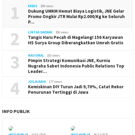
1
EKBIS
309 views
Dukung UMKM Hemat Biaya Logistik, JNE Gelar
Promo Ongkir JTR Mulai Rp2.000/Kg ke Seluruh
P…
2
LINTAS DAERAH
306 views
Tangis Haru Pecah di Magelang! 156 Karyawan
HS Surya Group Diberangkatkan Umrah Gratis
3
NASIONAL
185 views
Pimpin Strategi Komunikasi JNE, Kurnia
Nugraha Sabet Indonesia Public Relations Top
Leader…
4
JOGJA RAYA
177 views
Kemiskinan DIY Turun Jadi 9,70%, Catat Rekor
Penurunan Tertinggi di Jawa
INFO PUBLIK
INFO PUBLIK
10/01/2026
INFO PUBLIK
26/12/2025