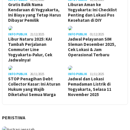
Gratis Balik Nama
Liburan Aman ke
Kendaraan di Yogyakarta,
Yogyakarta: Ini Checklist
Ini Biaya yang Tetap Harus
Penting dan Lokasi Pos
Dibayar Pemilik
Kesehatan di DIY
INFO PUBLIK
21/12/2025
INFO PUBLIK
01/12/2025
Libur Nataru 2025: KAI
Jadwal Pelayanan SIM
Tambah Perjalanan
Sleman Desember 2025,
Commuter Line
Cek Lokasi & Jam
Yogyakarta-Palur, Cek
Operasional Terbaru
Jadwalnya!
INFO PUBLIK
26/11/2025
INFO PUBLIK
11/11/2025
STOP Penagihan Debt
Jadwal dan Lokasi
Collector Kasar: Ini Aturan
Pemadaman Listrik di
Hukum yang Wajib
Yogyakarta, Selasa 11
Diketahui Semua Warga
November 2025
PERISTIWA