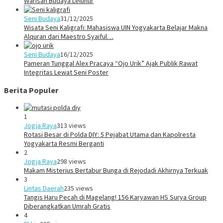
Warisan Budaya Leluhur
Seni Budaya
31/12/2025
Wisata Seni Kaligrafi: Mahasiswa UIN Yogyakarta Belajar Makna
Alquran dari Maestro Syaiful…
Seni Budaya
16/12/2025
Pameran Tunggal Alex Pracaya “Ojo Urik” Ajak Publik Rawat
Integritas Lewat Seni Poster
Berita Populer
1
Jogja Raya
313 views
Rotasi Besar di Polda DIY: 5 Pejabat Utama dan Kapolresta
Yogyakarta Resmi Berganti
2
Jogja Raya
298 views
Makam Misterius Bertabur Bunga di Rejodadi Akhirnya Terkuak
3
Lintas Daerah
235 views
Tangis Haru Pecah di Magelang! 156 Karyawan HS Surya Group
Diberangkatkan Umrah Gratis
4