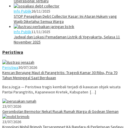
Operasional Terbaru
Info Publik
26/11/2025
STOP Penagihan Debt Collector Kasar: Ini Aturan Hukum yang
Wajib Diketahui Semua Warga
Info Publik
11/11/2025
Jadwal dan Lokasi Pemadaman Listrik di Yogyakarta, Selasa 11
November 2025
Peristiwa
Peristiwa
30/07/2026
Kencan Berujung Maut di Parangtritis: Tragedi Kamar 30 Ribu, Pria 70
Tahun Meninggal Saat Berduaan
BacaJogja — Peristiwa tragis kembali terjadi di kawasan objek wisata
Pantai Parangtritis, Kapanewon Kretek, Kabupaten […]
23/07/2026
Gerombolan Bermotor Nekat Rusak Rumah Warga di Godean Sleman
23/07/2026
Kronologi Mobil Brimob Terserempet KA Bandara di Perlintasan Sedayu