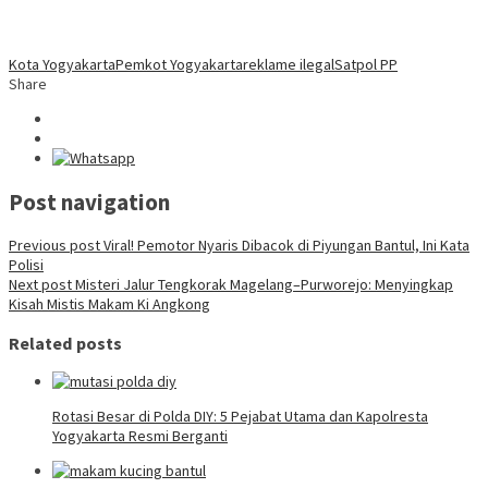
Kota Yogyakarta
Pemkot Yogyakarta
reklame ilegal
Satpol PP
Share
Post navigation
Previous post
Viral! Pemotor Nyaris Dibacok di Piyungan Bantul, Ini Kata
Polisi
Next post
Misteri Jalur Tengkorak Magelang–Purworejo: Menyingkap
Kisah Mistis Makam Ki Angkong
Related posts
Rotasi Besar di Polda DIY: 5 Pejabat Utama dan Kapolresta
Yogyakarta Resmi Berganti