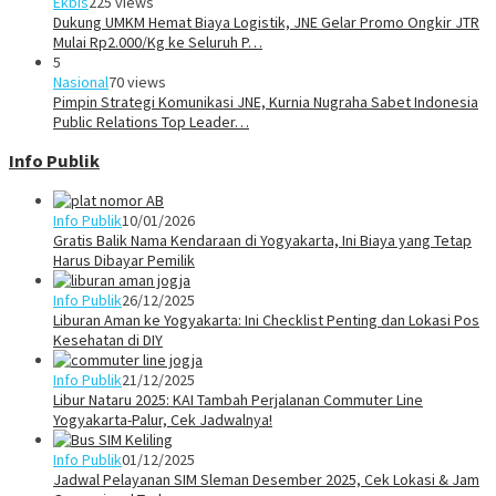
Ekbis
225 views
Dukung UMKM Hemat Biaya Logistik, JNE Gelar Promo Ongkir JTR
Mulai Rp2.000/Kg ke Seluruh P…
5
Nasional
70 views
Pimpin Strategi Komunikasi JNE, Kurnia Nugraha Sabet Indonesia
Public Relations Top Leader…
Info Publik
Info Publik
10/01/2026
Gratis Balik Nama Kendaraan di Yogyakarta, Ini Biaya yang Tetap
Harus Dibayar Pemilik
Info Publik
26/12/2025
Liburan Aman ke Yogyakarta: Ini Checklist Penting dan Lokasi Pos
Kesehatan di DIY
Info Publik
21/12/2025
Libur Nataru 2025: KAI Tambah Perjalanan Commuter Line
Yogyakarta-Palur, Cek Jadwalnya!
Info Publik
01/12/2025
Jadwal Pelayanan SIM Sleman Desember 2025, Cek Lokasi & Jam