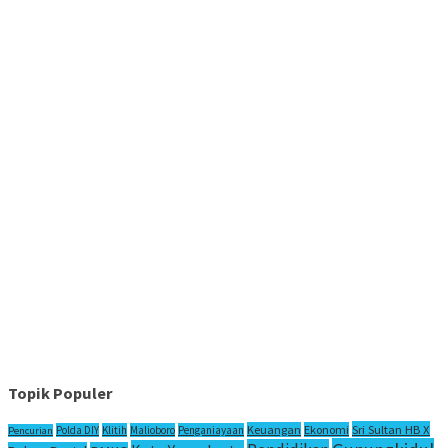
Topik Populer
Sri Sultan HB X
Keuangan
Ekonomi
Polda DIY
Klitih
Malioboro
Penganiayaan
Pencurian