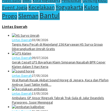
Gunungkidul
Pendidikan
Kota Yogyakarta
Polres Bantul
BMKG
Yogyakarta
Kulon
Kecelakaan
Event Jogja
Bantul
Sleman
Progo
Lintas Daerah
Lintas Daerah
03/08/2026
Tangis Haru Pecah di Magelang! 156 Karyawan HS Surya Group
Diberangkatkan Umrah Gratis
Lintas Daerah
09/07/2026
Gerak Cepat! LPS Bayarkan Klaim Simpanan Nasabah BPR Ceper
Klaten dalam 5 Hari Kerja
Lintas Daerah
27/05/2026
Viral Rumah Rusak Akibat Sound Horeg di Jepara, Kaca dan Plafon
Ambyar Saat Takbir Kelili…
Lintas Daerah
13/05/2026
Ambulans GP Ansor Ringsek Tabrak Truk Gula di Jalur Deandels
Purworejo, Sopir Meninggal