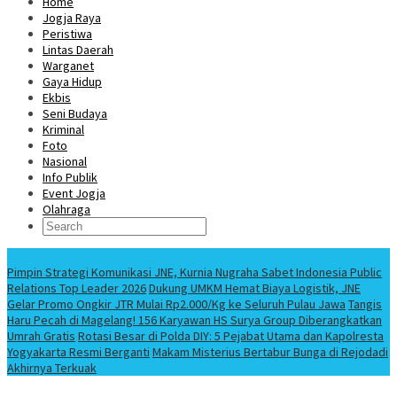
Home
Jogja Raya
Peristiwa
Lintas Daerah
Warganet
Gaya Hidup
Ekbis
Seni Budaya
Kriminal
Foto
Nasional
Info Publik
Event Jogja
Olahraga
Berita Terbaru
Pimpin Strategi Komunikasi JNE, Kurnia Nugraha Sabet Indonesia Public
Relations Top Leader 2026
Dukung UMKM Hemat Biaya Logistik, JNE
Gelar Promo Ongkir JTR Mulai Rp2.000/Kg ke Seluruh Pulau Jawa
Tangis
Haru Pecah di Magelang! 156 Karyawan HS Surya Group Diberangkatkan
Umrah Gratis
Rotasi Besar di Polda DIY: 5 Pejabat Utama dan Kapolresta
Yogyakarta Resmi Berganti
Makam Misterius Bertabur Bunga di Rejodadi
Akhirnya Terkuak