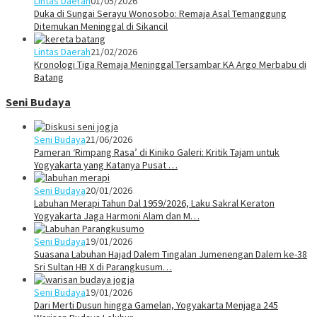
Lintas Daerah
01/05/2026
Duka di Sungai Serayu Wonosobo: Remaja Asal Temanggung
Ditemukan Meninggal di Sikancil
Lintas Daerah
21/02/2026
Kronologi Tiga Remaja Meninggal Tersambar KA Argo Merbabu di
Batang
Seni Budaya
Seni Budaya
21/06/2026
Pameran ‘Rimpang Rasa’ di Kiniko Galeri: Kritik Tajam untuk
Yogyakarta yang Katanya Pusat …
Seni Budaya
20/01/2026
Labuhan Merapi Tahun Dal 1959/2026, Laku Sakral Keraton
Yogyakarta Jaga Harmoni Alam dan M…
Seni Budaya
19/01/2026
Suasana Labuhan Hajad Dalem Tingalan Jumenengan Dalem ke-38
Sri Sultan HB X di Parangkusum…
Seni Budaya
19/01/2026
Dari Merti Dusun hingga Gamelan, Yogyakarta Menjaga 245