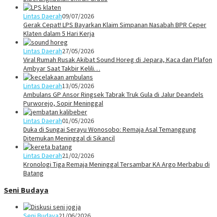
Lintas Daerah
09/07/2026
Gerak Cepat! LPS Bayarkan Klaim Simpanan Nasabah BPR Ceper
Klaten dalam 5 Hari Kerja
Lintas Daerah
27/05/2026
Viral Rumah Rusak Akibat Sound Horeg di Jepara, Kaca dan Plafon
Ambyar Saat Takbir Kelili…
Lintas Daerah
13/05/2026
Ambulans GP Ansor Ringsek Tabrak Truk Gula di Jalur Deandels
Purworejo, Sopir Meninggal
Lintas Daerah
01/05/2026
Duka di Sungai Serayu Wonosobo: Remaja Asal Temanggung
Ditemukan Meninggal di Sikancil
Lintas Daerah
21/02/2026
Kronologi Tiga Remaja Meninggal Tersambar KA Argo Merbabu di
Batang
Seni Budaya
Seni Budaya
21/06/2026