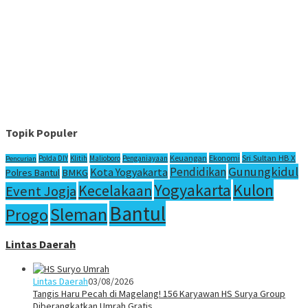
Topik Populer
Sri Sultan HB X
Keuangan
Ekonomi
Polda DIY
Klitih
Malioboro
Penganiayaan
Pencurian
Gunungkidul
Pendidikan
Kota Yogyakarta
Polres Bantul
BMKG
Yogyakarta
Kulon
Kecelakaan
Event Jogja
Bantul
Sleman
Progo
Lintas Daerah
Lintas Daerah
03/08/2026
Tangis Haru Pecah di Magelang! 156 Karyawan HS Surya Group
Diberangkatkan Umrah Gratis