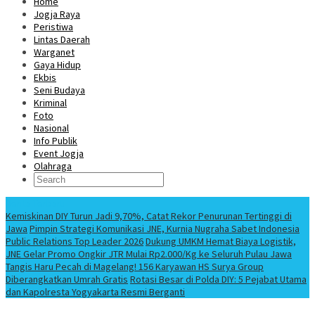
Home
Jogja Raya
Peristiwa
Lintas Daerah
Warganet
Gaya Hidup
Ekbis
Seni Budaya
Kriminal
Foto
Nasional
Info Publik
Event Jogja
Olahraga
Berita Terbaru
Kemiskinan DIY Turun Jadi 9,70%, Catat Rekor Penurunan Tertinggi di
Jawa
Pimpin Strategi Komunikasi JNE, Kurnia Nugraha Sabet Indonesia
Public Relations Top Leader 2026
Dukung UMKM Hemat Biaya Logistik,
JNE Gelar Promo Ongkir JTR Mulai Rp2.000/Kg ke Seluruh Pulau Jawa
Tangis Haru Pecah di Magelang! 156 Karyawan HS Surya Group
Diberangkatkan Umrah Gratis
Rotasi Besar di Polda DIY: 5 Pejabat Utama
dan Kapolresta Yogyakarta Resmi Berganti