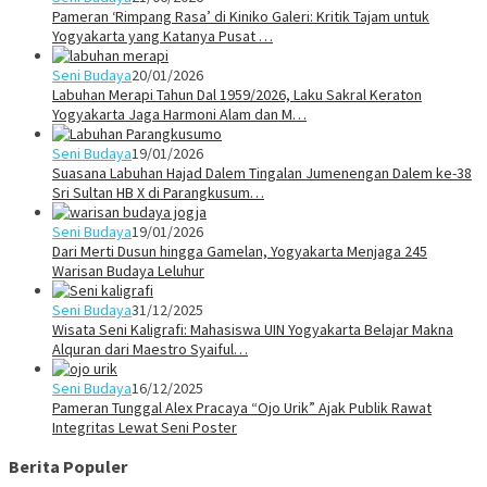
Pameran ‘Rimpang Rasa’ di Kiniko Galeri: Kritik Tajam untuk
Yogyakarta yang Katanya Pusat …
Seni Budaya
20/01/2026
Labuhan Merapi Tahun Dal 1959/2026, Laku Sakral Keraton
Yogyakarta Jaga Harmoni Alam dan M…
Seni Budaya
19/01/2026
Suasana Labuhan Hajad Dalem Tingalan Jumenengan Dalem ke-38
Sri Sultan HB X di Parangkusum…
Seni Budaya
19/01/2026
Dari Merti Dusun hingga Gamelan, Yogyakarta Menjaga 245
Warisan Budaya Leluhur
Seni Budaya
31/12/2025
Wisata Seni Kaligrafi: Mahasiswa UIN Yogyakarta Belajar Makna
Alquran dari Maestro Syaiful…
Seni Budaya
16/12/2025
Pameran Tunggal Alex Pracaya “Ojo Urik” Ajak Publik Rawat
Integritas Lewat Seni Poster
Berita Populer