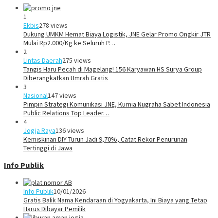
1
Ekbis
278 views
Dukung UMKM Hemat Biaya Logistik, JNE Gelar Promo Ongkir JTR
Mulai Rp2.000/Kg ke Seluruh P…
2
Lintas Daerah
275 views
Tangis Haru Pecah di Magelang! 156 Karyawan HS Surya Group
Diberangkatkan Umrah Gratis
3
Nasional
147 views
Pimpin Strategi Komunikasi JNE, Kurnia Nugraha Sabet Indonesia
Public Relations Top Leader…
4
Jogja Raya
136 views
Kemiskinan DIY Turun Jadi 9,70%, Catat Rekor Penurunan
Tertinggi di Jawa
Info Publik
Info Publik
10/01/2026
Gratis Balik Nama Kendaraan di Yogyakarta, Ini Biaya yang Tetap
Harus Dibayar Pemilik