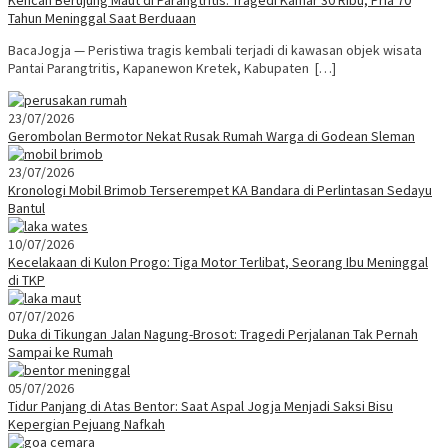
Tahun Meninggal Saat Berduaan
BacaJogja — Peristiwa tragis kembali terjadi di kawasan objek wisata
Pantai Parangtritis, Kapanewon Kretek, Kabupaten […]
23/07/2026
Gerombolan Bermotor Nekat Rusak Rumah Warga di Godean Sleman
23/07/2026
Kronologi Mobil Brimob Terserempet KA Bandara di Perlintasan Sedayu
Bantul
10/07/2026
Kecelakaan di Kulon Progo: Tiga Motor Terlibat, Seorang Ibu Meninggal
di TKP
07/07/2026
Duka di Tikungan Jalan Nagung-Brosot: Tragedi Perjalanan Tak Pernah
Sampai ke Rumah
05/07/2026
Tidur Panjang di Atas Bentor: Saat Aspal Jogja Menjadi Saksi Bisu
Kepergian Pejuang Nafkah