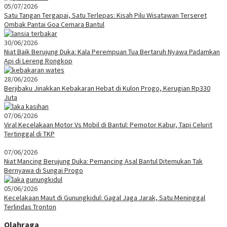
05/07/2026
Satu Tangan Tergapai, Satu Terlepas: Kisah Pilu Wisatawan Terseret
Ombak Pantai Goa Cemara Bantul
30/06/2026
Niat Baik Berujung Duka: Kala Perempuan Tua Bertaruh Nyawa Padamkan
Api di Lereng Rongkop
28/06/2026
Berjibaku Jinakkan Kebakaran Hebat di Kulon Progo, Kerugian Rp330
Juta
07/06/2026
Viral Kecelakaan Motor Vs Mobil di Bantul: Pemotor Kabur, Tapi Celurit
Tertinggal di TKP
07/06/2026
Niat Mancing Berujung Duka: Pemancing Asal Bantul Ditemukan Tak
Bernyawa di Sungai Progo
05/06/2026
Kecelakaan Maut di Gunungkidul: Gagal Jaga Jarak, Satu Meninggal
Terlindas Tronton
Olahraga