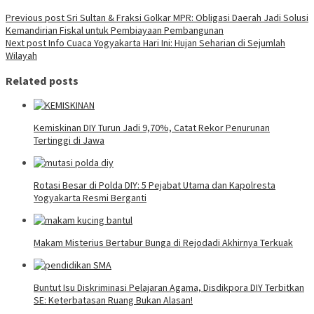
Previous post
Sri Sultan & Fraksi Golkar MPR: Obligasi Daerah Jadi Solusi
Kemandirian Fiskal untuk Pembiayaan Pembangunan
Next post
Info Cuaca Yogyakarta Hari Ini: Hujan Seharian di Sejumlah
Wilayah
Related posts
Kemiskinan DIY Turun Jadi 9,70%, Catat Rekor Penurunan
Tertinggi di Jawa
Rotasi Besar di Polda DIY: 5 Pejabat Utama dan Kapolresta
Yogyakarta Resmi Berganti
Makam Misterius Bertabur Bunga di Rejodadi Akhirnya Terkuak
Buntut Isu Diskriminasi Pelajaran Agama, Disdikpora DIY Terbitkan
SE: Keterbatasan Ruang Bukan Alasan!