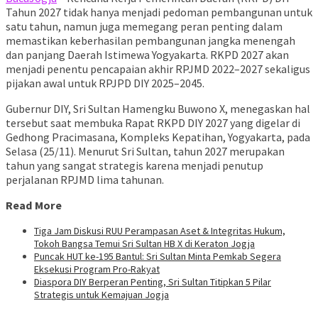
Tahun 2027 tidak hanya menjadi pedoman pembangunan untuk
satu tahun, namun juga memegang peran penting dalam
memastikan keberhasilan pembangunan jangka menengah
dan panjang Daerah Istimewa Yogyakarta. RKPD 2027 akan
menjadi penentu pencapaian akhir RPJMD 2022–2027 sekaligus
pijakan awal untuk RPJPD DIY 2025–2045.
Gubernur DIY, Sri Sultan Hamengku Buwono X, menegaskan hal
tersebut saat membuka Rapat RKPD DIY 2027 yang digelar di
Gedhong Pracimasana, Kompleks Kepatihan, Yogyakarta, pada
Selasa (25/11). Menurut Sri Sultan, tahun 2027 merupakan
tahun yang sangat strategis karena menjadi penutup
perjalanan RPJMD lima tahunan.
Read More
Tiga Jam Diskusi RUU Perampasan Aset & Integritas Hukum,
Tokoh Bangsa Temui Sri Sultan HB X di Keraton Jogja
Puncak HUT ke-195 Bantul: Sri Sultan Minta Pemkab Segera
Eksekusi Program Pro-Rakyat
Diaspora DIY Berperan Penting, Sri Sultan Titipkan 5 Pilar
Strategis untuk Kemajuan Jogja