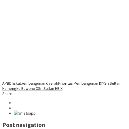
APBD
fiskal
pembangunan daerah
Prioritas Pembangunan DIY
Sri Sultan
Hamengku Buwono X
Sri Sultan HB X
Share
Post navigation