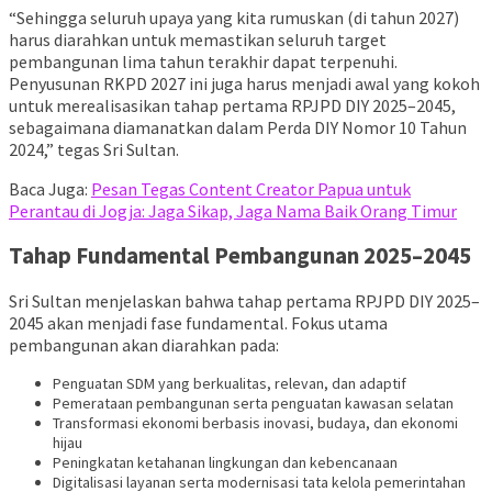
“Sehingga seluruh upaya yang kita rumuskan (di tahun 2027)
harus diarahkan untuk memastikan seluruh target
pembangunan lima tahun terakhir dapat terpenuhi.
Penyusunan RKPD 2027 ini juga harus menjadi awal yang kokoh
untuk merealisasikan tahap pertama RPJPD DIY 2025–2045,
sebagaimana diamanatkan dalam Perda DIY Nomor 10 Tahun
2024,” tegas Sri Sultan.
Baca Juga:
Pesan Tegas Content Creator Papua untuk
Perantau di Jogja: Jaga Sikap, Jaga Nama Baik Orang Timur
Tahap Fundamental Pembangunan 2025–2045
Sri Sultan menjelaskan bahwa tahap pertama RPJPD DIY 2025–
2045 akan menjadi fase fundamental. Fokus utama
pembangunan akan diarahkan pada:
Penguatan SDM yang berkualitas, relevan, dan adaptif
Pemerataan pembangunan serta penguatan kawasan selatan
Transformasi ekonomi berbasis inovasi, budaya, dan ekonomi
hijau
Peningkatan ketahanan lingkungan dan kebencanaan
Digitalisasi layanan serta modernisasi tata kelola pemerintahan