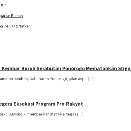
 TKP
mpai ke Rumah
ian Pejuang Nafkah
ak Kembar Buruh Serabutan Ponorogo Mematahkan Stig
camatan Jambon, Kabupaten Ponorogo, jalan aspal […]
egera Eksekusi Program Pro-Rakyat
engku Buwono X, memberikan instruksi tegas […]