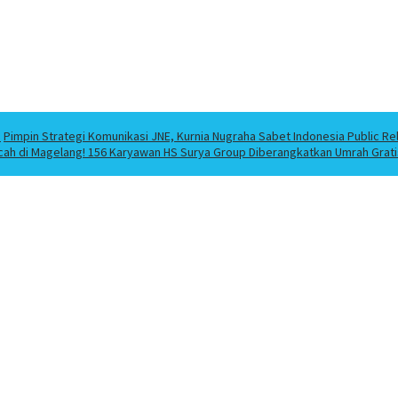
a
Pimpin Strategi Komunikasi JNE, Kurnia Nugraha Sabet Indonesia Public Re
cah di Magelang! 156 Karyawan HS Surya Group Diberangkatkan Umrah Grati