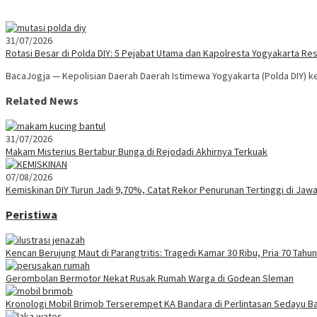
31/07/2026
Rotasi Besar di Polda DIY: 5 Pejabat Utama dan Kapolresta Yogyakarta Re
BacaJogja — Kepolisian Daerah Daerah Istimewa Yogyakarta (Polda DIY) 
Related News
31/07/2026
Makam Misterius Bertabur Bunga di Rejodadi Akhirnya Terkuak
07/08/2026
Kemiskinan DIY Turun Jadi 9,70%, Catat Rekor Penurunan Tertinggi di Jaw
Peristiwa
Kencan Berujung Maut di Parangtritis: Tragedi Kamar 30 Ribu, Pria 70 Tah
Gerombolan Bermotor Nekat Rusak Rumah Warga di Godean Sleman
Kronologi Mobil Brimob Terserempet KA Bandara di Perlintasan Sedayu Ba