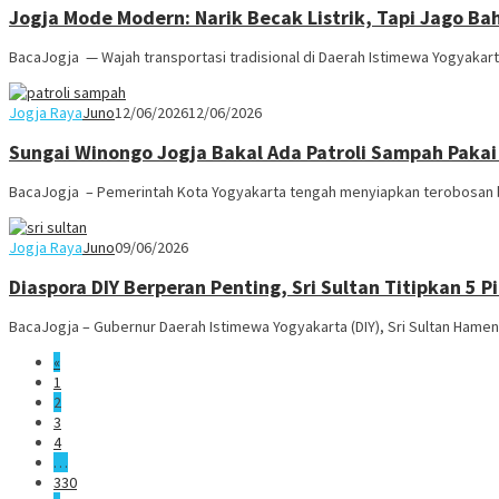
Jogja Mode Modern: Narik Becak Listrik, Tapi Jago Ba
BacaJogja — Wajah transportasi tradisional di Daerah Istimewa Yogyakart
Jogja Raya
Juno
12/06/2026
12/06/2026
Sungai Winongo Jogja Bakal Ada Patroli Sampah Pakai
BacaJogja – Pemerintah Kota Yogyakarta tengah menyiapkan terobosan b
Jogja Raya
Juno
09/06/2026
Diaspora DIY Berperan Penting, Sri Sultan Titipkan 5 P
BacaJogja – Gubernur Daerah Istimewa Yogyakarta (DIY), Sri Sultan Ha
«
1
2
3
4
…
330