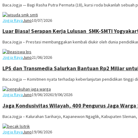
BacaJogja — Bagi Rasha Putra Permata (18), kursi roda bukanlah sebuah 
Jogja Raya
Juno
10/07/2026
Luar Biasa! Serapan Kerja Lulusan SMK-SMTI Yogyaka
BacaJogja – Prestasi membanggakan kembali diukir oleh dunia pendidikan
Jogja Raya
Juno
21/06/2026
LPS dan Transmedia Salurkan Bantuan Rp2 Miliar unt
BacaJogja — Komitmen nyata terhadap keberlanjutan pendidikan tinggi di
Jogja Raya
Juno
19/06/2026
19/06/2026
Jaga Kondusivitas Wilayah, 400 Pengurus Jaga Warga
BacaJogja – Kalurahan Sariharjo, Kapanewon Ngaglik, Kabupaten Sleman
Jogja Raya
Juno
19/06/2026