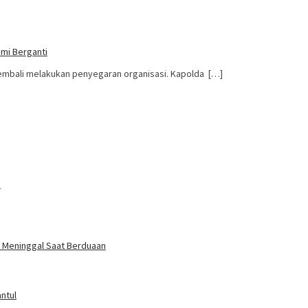
smi Berganti
kembali melakukan penyegaran organisasi. Kapolda […]
a
un Meninggal Saat Berduaan
ntul