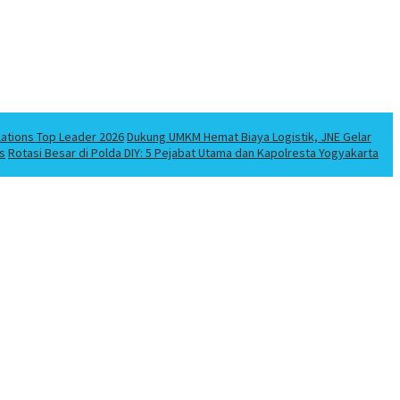
lations Top Leader 2026
Dukung UMKM Hemat Biaya Logistik, JNE Gelar
s
Rotasi Besar di Polda DIY: 5 Pejabat Utama dan Kapolresta Yogyakarta