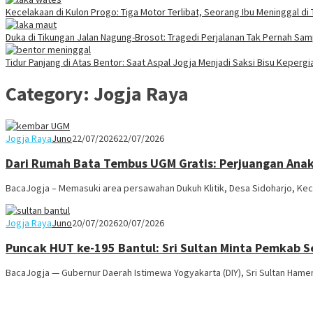
Kecelakaan di Kulon Progo: Tiga Motor Terlibat, Seorang Ibu Meninggal di
Duka di Tikungan Jalan Nagung-Brosot: Tragedi Perjalanan Tak Pernah Sa
Tidur Panjang di Atas Bentor: Saat Aspal Jogja Menjadi Saksi Bisu Keperg
Category:
Jogja Raya
Jogja Raya
Juno
22/07/2026
22/07/2026
Dari Rumah Bata Tembus UGM Gratis: Perjuangan An
BacaJogja – Memasuki area persawahan Dukuh Klitik, Desa Sidoharjo, Ke
Jogja Raya
Juno
20/07/2026
20/07/2026
Puncak HUT ke-195 Bantul: Sri Sultan Minta Pemkab S
BacaJogja — Gubernur Daerah Istimewa Yogyakarta (DIY), Sri Sultan Ham