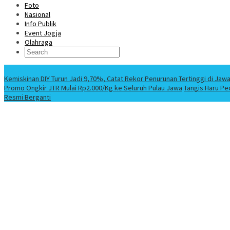
Foto
Nasional
Info Publik
Event Jogja
Olahraga
Berita Terbaru
Kemiskinan DIY Turun Jadi 9,70%, Catat Rekor Penurunan Tertinggi di Jaw
Promo Ongkir JTR Mulai Rp2.000/Kg ke Seluruh Pulau Jawa
Tangis Haru Pe
Resmi Berganti