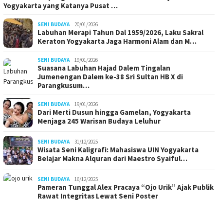
Yogyakarta yang Katanya Pusat …
SENI BUDAYA
20/01/2026
Labuhan Merapi Tahun Dal 1959/2026, Laku Sakral
Keraton Yogyakarta Jaga Harmoni Alam dan M…
SENI BUDAYA
19/01/2026
Suasana Labuhan Hajad Dalem Tingalan
Jumenengan Dalem ke-38 Sri Sultan HB X di
Parangkusum…
SENI BUDAYA
19/01/2026
Dari Merti Dusun hingga Gamelan, Yogyakarta
Menjaga 245 Warisan Budaya Leluhur
SENI BUDAYA
31/12/2025
Wisata Seni Kaligrafi: Mahasiswa UIN Yogyakarta
Belajar Makna Alquran dari Maestro Syaiful…
SENI BUDAYA
16/12/2025
Pameran Tunggal Alex Pracaya “Ojo Urik” Ajak Publik
Rawat Integritas Lewat Seni Poster