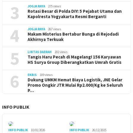
3
JOGJA RAYA
275 views
Rotasi Besar di Polda DIY: 5 Pejabat Utama dan
Kapolresta Yogyakarta Resmi Berganti
4
JOGJA RAYA
267 views
Makam Misterius Bertabur Bunga di Rejodadi
Akhirnya Terkuak
5
LINTAS DAERAH
202 views
Tangis Haru Pecah di Magelang! 156 Karyawan
HS Surya Group Diberangkatkan Umrah Gratis
6
EKBIS
189 views
Dukung UMKM Hemat Biaya Logistik, JNE Gelar
Promo Ongkir JTR Mulai Rp2.000/Kg ke Seluruh
P…
INFO PUBLIK
INFO PUBLIK
10/01/2026
INFO PUBLIK
26/12/2025