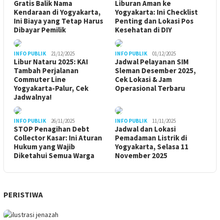
Gratis Balik Nama
Liburan Aman ke
Kendaraan di Yogyakarta,
Yogyakarta: Ini Checklist
Ini Biaya yang Tetap Harus
Penting dan Lokasi Pos
Dibayar Pemilik
Kesehatan di DIY
INFO PUBLIK
21/12/2025
INFO PUBLIK
01/12/2025
Libur Nataru 2025: KAI
Jadwal Pelayanan SIM
Tambah Perjalanan
Sleman Desember 2025,
Commuter Line
Cek Lokasi & Jam
Yogyakarta-Palur, Cek
Operasional Terbaru
Jadwalnya!
INFO PUBLIK
26/11/2025
INFO PUBLIK
11/11/2025
STOP Penagihan Debt
Jadwal dan Lokasi
Collector Kasar: Ini Aturan
Pemadaman Listrik di
Hukum yang Wajib
Yogyakarta, Selasa 11
Diketahui Semua Warga
November 2025
PERISTIWA