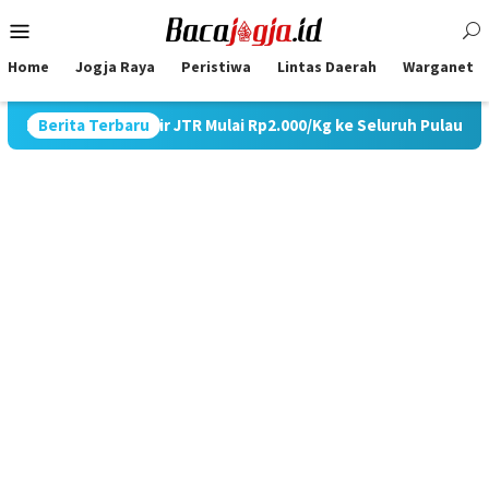
Skip
Mobile
to
Menu
content
Home
Jogja Raya
Peristiwa
Lintas Daerah
Warganet
Promo Ongkir JTR Mulai Rp2.000/Kg ke Seluruh Pulau Jawa
Berita Terbaru