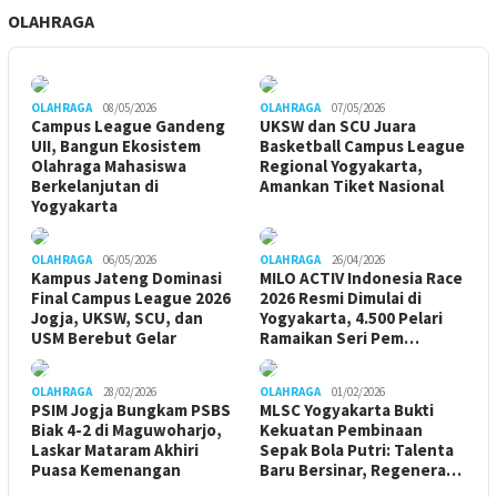
OLAHRAGA
OLAHRAGA
08/05/2026
OLAHRAGA
07/05/2026
Campus League Gandeng
UKSW dan SCU Juara
UII, Bangun Ekosistem
Basketball Campus League
Olahraga Mahasiswa
Regional Yogyakarta,
Berkelanjutan di
Amankan Tiket Nasional
Yogyakarta
OLAHRAGA
06/05/2026
OLAHRAGA
26/04/2026
Kampus Jateng Dominasi
MILO ACTIV Indonesia Race
Final Campus League 2026
2026 Resmi Dimulai di
Jogja, UKSW, SCU, dan
Yogyakarta, 4.500 Pelari
USM Berebut Gelar
Ramaikan Seri Pem…
OLAHRAGA
28/02/2026
OLAHRAGA
01/02/2026
PSIM Jogja Bungkam PSBS
MLSC Yogyakarta Bukti
Biak 4-2 di Maguwoharjo,
Kekuatan Pembinaan
Laskar Mataram Akhiri
Sepak Bola Putri: Talenta
Puasa Kemenangan
Baru Bersinar, Regenera…