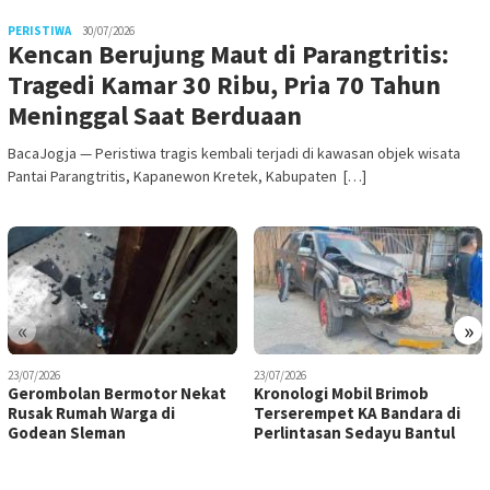
PERISTIWA
30/07/2026
Kencan Berujung Maut di Parangtritis:
Tragedi Kamar 30 Ribu, Pria 70 Tahun
Meninggal Saat Berduaan
BacaJogja — Peristiwa tragis kembali terjadi di kawasan objek wisata
Pantai Parangtritis, Kapanewon Kretek, Kabupaten […]
«
»
23/07/2026
23/07/2026
Gerombolan Bermotor Nekat
Kronologi Mobil Brimob
Rusak Rumah Warga di
Terserempet KA Bandara di
Godean Sleman
Perlintasan Sedayu Bantul