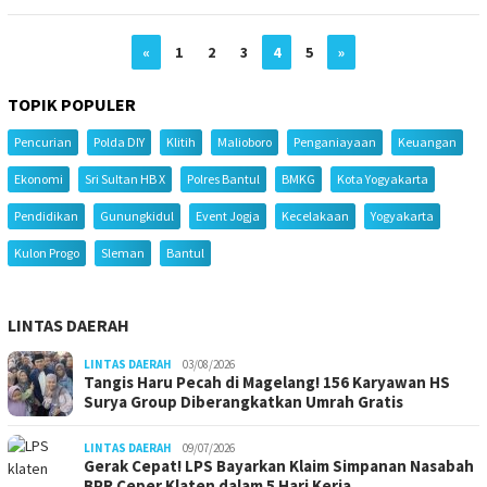
«
1
2
3
4
5
»
TOPIK POPULER
Pencurian
Polda DIY
Klitih
Malioboro
Penganiayaan
Keuangan
Ekonomi
Sri Sultan HB X
Polres Bantul
BMKG
Kota Yogyakarta
Pendidikan
Gunungkidul
Event Jogja
Kecelakaan
Yogyakarta
Kulon Progo
Sleman
Bantul
LINTAS DAERAH
LINTAS DAERAH
03/08/2026
Tangis Haru Pecah di Magelang! 156 Karyawan HS
Surya Group Diberangkatkan Umrah Gratis
LINTAS DAERAH
09/07/2026
Gerak Cepat! LPS Bayarkan Klaim Simpanan Nasabah
BPR Ceper Klaten dalam 5 Hari Kerja