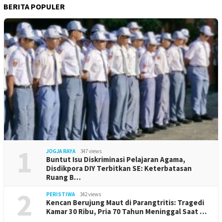
BERITA POPULER
1
JOGJA RAYA
347 views
Buntut Isu Diskriminasi Pelajaran Agama,
Disdikpora DIY Terbitkan SE: Keterbatasan
Ruang B…
2
PERISTIWA
342 views
Kencan Berujung Maut di Parangtritis: Tragedi
Kamar 30 Ribu, Pria 70 Tahun Meninggal Saat …