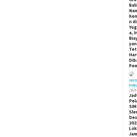
Bal
Na
Ken
n di
Yog
a, I
Bia
yan
Tet
Har
Dib
Pem
INF
PUBL
/2025
Jad
Pel
SIM
Sle
De
202
Lok
Ja