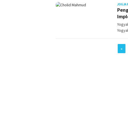
JOGJA 
Peng
Impl
Yogyak
Yogya
«