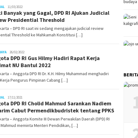
NAL
Juno
11/03/2022
i Banyak yang Gagal, DPD RI Ajukan Judicial
ew Presidential Threshold
arta – DPD RI saat ini sedang mengajukan judicial review
ential Threshold ke Mahkamah Konstitusi […]
RAYA
Juno
26/02/2022
ota DPD RI Gus Hilmy Hadiri Rapat Kerja
imat NU Bantul 2022
arta – Anggota DPD RI Dr. K.H. Hilmy Muhammad menghadiri
BERIT
 Kerja Pengurus Pimpinan Cabang […]
NAL
Juno
17/11/2021
ota DPD RI Cholid Mahmud Sarankan Nadiem
rim Cabut Permendikbudristek tentang PPKS
arta – Anggota Komite III Dewan Perwakilan Daerah (DPD) RI
d Mahmud meminta Menteri Pendidikan, […]