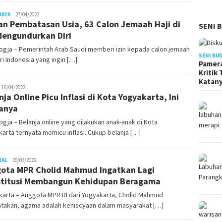
RAYA
Juno
27/04/2022
an Pembatasan Usia, 63 Calon Jemaah Haji di
SENI 
Mengundurkan Diri
ogja – Pemerintah Arab Saudi memberi izin kepada calon jemaah
SENI BU
ari Indonesia yang ingin […]
Pamera
Kritik
Katan
uno
16/04/2022
nja Online Picu Inflasi di Kota Yogyakarta, Ini
anya
gja – Belanja online yang dilakukan anak-anak di Kota
arta ternyata memicu inflasi. Cukup belanja […]
NAL
Juno
20/03/2022
ota MPR Cholid Mahmud Ingatkan Lagi
titusi Membangun Kehidupan Beragama
arta – Anggota MPR RI dari Yogyakarta, Cholid Mahmud
takan, agama adalah keniscyaan dalam masyarakat […]