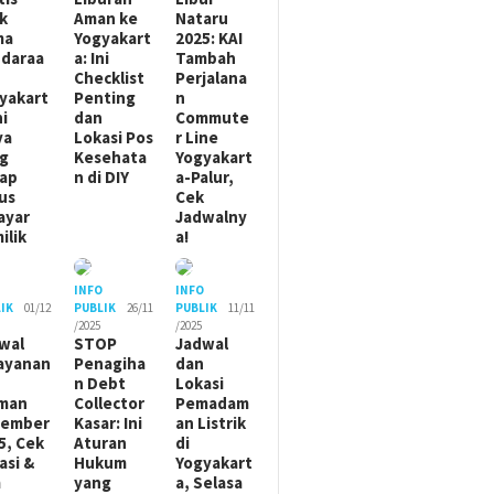
ik
Aman ke
Nataru
ma
Yogyakart
2025: KAI
daraa
a: Ini
Tambah
Checklist
Perjalana
yakart
Penting
n
ni
dan
Commute
ya
Lokasi Pos
r Line
g
Kesehata
Yogyakart
ap
n di DIY
a-Palur,
us
Cek
ayar
Jadwalny
ilik
a!
O
INFO
INFO
IK
01/12
PUBLIK
26/11
PUBLIK
11/11
/2025
/2025
wal
STOP
Jadwal
ayanan
Penagiha
dan
n Debt
Lokasi
man
Collector
Pemadam
sember
Kasar: Ini
an Listrik
5, Cek
Aturan
di
asi &
Hukum
Yogyakart
m
yang
a, Selasa