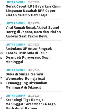
LINTAS DAERAH
09/07/2026
Gerak Cepat! LPS Bayarkan Klaim
Simpanan Nasabah BPR Ceper
Klaten dalam 5 Hari Kerja
LINTAS DAERAH
27/05/2026
Viral Rumah Rusak Akibat Sound
Horeg di Jepara, Kaca dan Plafon
Ambyar Saat Takbir Kelili…
LINTAS DAERAH
13/05/2026
Ambulans GP Ansor Ringsek
Tabrak Truk Gula di Jalur
Deandels Purworejo, Sopir
Meninggal
LINTAS DAERAH
01/05/2026
Duka di Sungai Serayu
Wonosobo: Remaja Asal
Temanggung Ditemukan
Meninggal di Sikancil
LINTAS DAERAH
21/02/2026
Kronologi Tiga Remaja
Meninggal Tersambar KA Argo
Merbabu di Batang