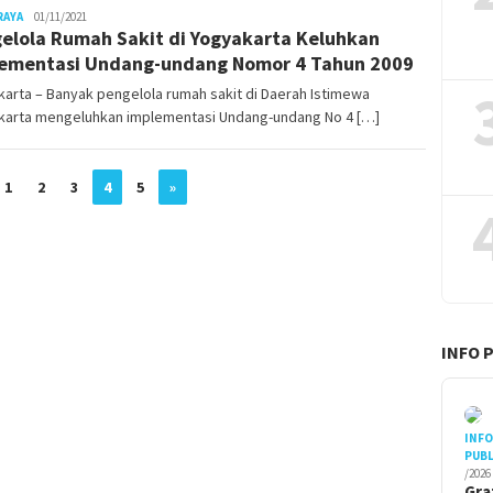
RAYA
Juno
01/11/2021
elola Rumah Sakit di Yogyakarta Keluhkan
ementasi Undang-undang Nomor 4 Tahun 2009
arta – Banyak pengelola rumah sakit di Daerah Istimewa
karta mengeluhkan implementasi Undang-undang No 4 […]
1
2
3
4
5
»
INFO 
INF
PUBL
/2026
Gra