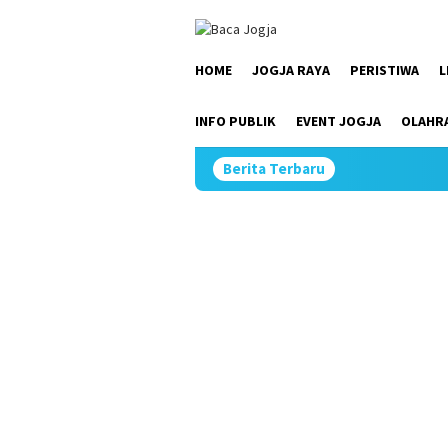
Skip
close
to
content
HOME
JOGJA RAYA
PERISTIWA
L
INFO PUBLIK
EVENT JOGJA
OLAHR
Berita Terbaru
Kemis