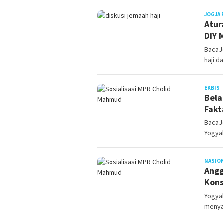
JOGJA 
Atur
DIY 
BacaJ
haji d
EKBIS
J
Bela
Fakt
BacaJo
Yogyak
NASIO
Angg
Kons
Yogyak
menya