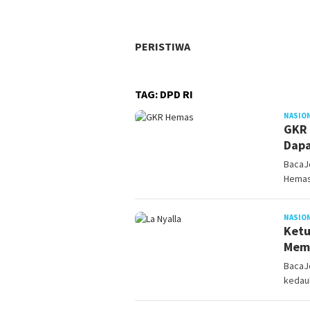
PERISTIWA
TAG:
DPD RI
NASIO
GKR 
Dapa
BacaJo
Hemas
NASIO
Ketu
Memb
BacaJo
kedaul