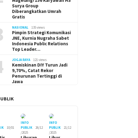
Magelang! 156 Karyawan HS
Surya Group
Diberangkatkan Umrah
Gratis
3
NASIONAL
135 views
Pimpin Strategi Komunikasi
JNE, Kurnia Nugraha Sabet
Indonesia Public Relations
Top Leader…
4
JOGJA RAYA
121 views
Kemiskinan DIY Turun Jadi
9,70%, Catat Rekor
Penurunan Tertinggi di
Jawa
PUBLIK
O
INFO
INFO
IK
10/01
PUBLIK
26/12
PUBLIK
21/12
/2025
/2025
tis
Liburan
Libur