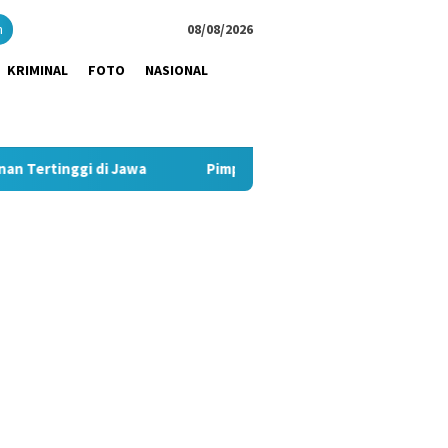
close
h
08/08/2026
KRIMINAL
FOTO
NASIONAL
 Jawa
Pimpin Strategi Komunikasi JNE, Kurnia Nugraha Sa