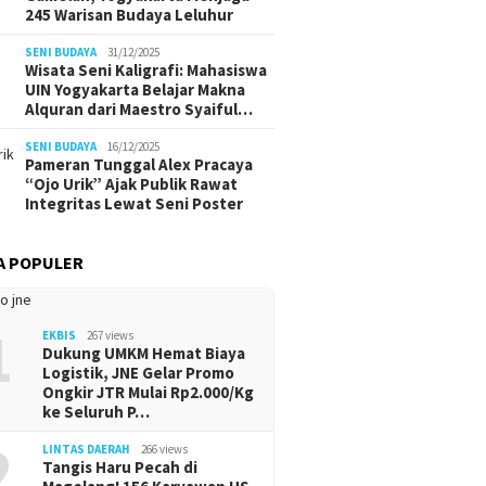
245 Warisan Budaya Leluhur
SENI BUDAYA
31/12/2025
Wisata Seni Kaligrafi: Mahasiswa
UIN Yogyakarta Belajar Makna
Alquran dari Maestro Syaiful…
SENI BUDAYA
16/12/2025
Pameran Tunggal Alex Pracaya
“Ojo Urik” Ajak Publik Rawat
Integritas Lewat Seni Poster
A POPULER
1
EKBIS
267 views
Dukung UMKM Hemat Biaya
Logistik, JNE Gelar Promo
Ongkir JTR Mulai Rp2.000/Kg
ke Seluruh P…
2
LINTAS DAERAH
266 views
Tangis Haru Pecah di