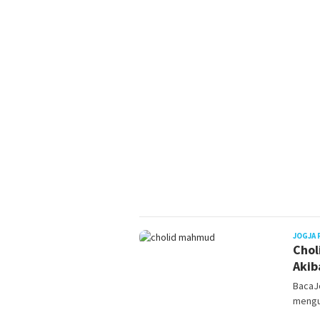
JOGJA 
Chol
Akib
BacaJ
mengun