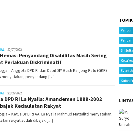
TOPIK
Pencur
Pengan
NAL
Juno
20/07/2022
Sri Sult
Hemas: Penyandang Disabilitas Masih Sering
Kota Yo
t Perlakuan Diskriminatif
gja – Anggota DPD RI dari Dapil DIY Gusti Kanjeng Ratu (GKR)
Event J
 menyatakan, penyandang […]
Kulon P
NAL
Juno
23/06/2022
a DPD RI La Nyalla: Amandemen 1999-2002
LINTA
ajak Kedaulatan Rakyat
gja – Ketua DPD RI AA. La Nyalla Mahmud Mattalitti menyatakan,
atan rakyat sudah dibajak […]