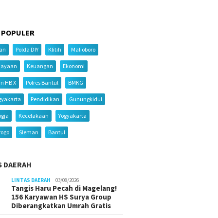
 POPULER
ian
Polda DIY
Klitih
Malioboro
iayaan
Keuangan
Ekonomi
an HB X
Polres Bantul
BMKG
gyakarta
Pendidikan
Gunungkidul
ogja
Kecelakaan
Yogyakarta
rogo
Sleman
Bantul
S DAERAH
LINTAS DAERAH
03/08/2026
Tangis Haru Pecah di Magelang!
156 Karyawan HS Surya Group
Diberangkatkan Umrah Gratis