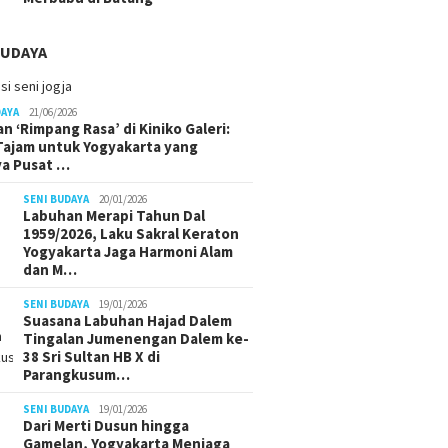
BUDAYA
DAYA
21/06/2026
n ‘Rimpang Rasa’ di Kiniko Galeri:
 Tajam untuk Yogyakarta yang
ya Pusat …
SENI BUDAYA
20/01/2026
Labuhan Merapi Tahun Dal
1959/2026, Laku Sakral Keraton
Yogyakarta Jaga Harmoni Alam
dan M…
SENI BUDAYA
19/01/2026
Suasana Labuhan Hajad Dalem
Tingalan Jumenengan Dalem ke-
38 Sri Sultan HB X di
Parangkusum…
SENI BUDAYA
19/01/2026
Dari Merti Dusun hingga
Gamelan, Yogyakarta Menjaga